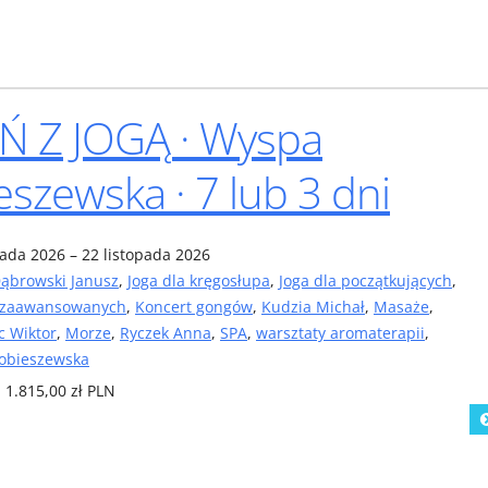
EŃ Z JOGĄ · Wyspa
eszewska · 7 lub 3 dni
pada 2026 – 22 listopada 2026
ąbrowski Janusz
,
Joga dla kręgosłupa
,
Joga dla początkujących
,
a zaawansowanych
,
Koncert gongów
,
Kudzia Michał
,
Masaże
,
c Wiktor
,
Morze
,
Ryczek Anna
,
SPA
,
warsztaty aromaterapii
,
obieszewska
 1.815,00 zł PLN