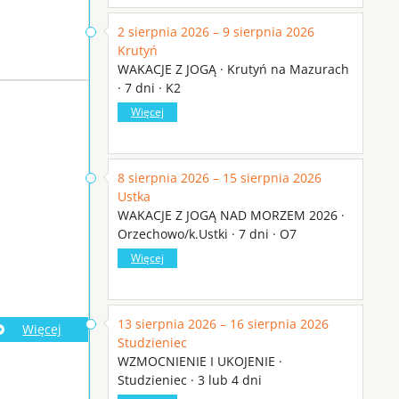
2 sierpnia 2026 – 9 sierpnia 2026
Krutyń
WAKACJE Z JOGĄ · Krutyń na Mazurach
· 7 dni · K2
Więcej
8 sierpnia 2026 – 15 sierpnia 2026
Ustka
WAKACJE Z JOGĄ NAD MORZEM 2026 ·
Orzechowo/k.Ustki · 7 dni · O7
Więcej
13 sierpnia 2026 – 16 sierpnia 2026
Więcej
Studzieniec
WZMOCNIENIE I UKOJENIE ·
Studzieniec · 3 lub 4 dni