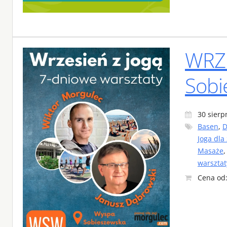
WRZE
Sobi
30 sierp
Basen
,
D
Joga dl
Masaże
warsztat
Cena od: