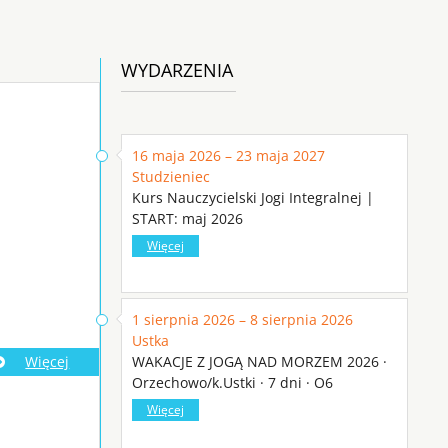
WYDARZENIA
16 maja 2026 – 23 maja 2027
Studzieniec
Kurs Nauczycielski Jogi Integralnej |
START: maj 2026
Więcej
1 sierpnia 2026 – 8 sierpnia 2026
Ustka
WAKACJE Z JOGĄ NAD MORZEM 2026 ·
Więcej
Orzechowo/k.Ustki · 7 dni · O6
Więcej