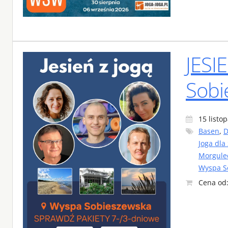
JESI
Sobi
15 listo
Basen
,
D
Joga dl
Morgule
Wyspa S
Cena od: