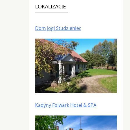
LOKALIZACJE
Dom Jogi Studzieniec
Kadyny Folwark Hotel & SPA