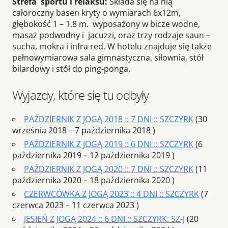
Strefa sportu i relaksu:
Składa się na nią
całoroczny basen kryty o wymiarach 6x12m,
głębokość 1 – 1,8 m. wyposażony w bicze wodne,
masaż podwodny i jacuzzi, oraz trzy rodzaje saun –
sucha, mokra i infra red. W hotelu znajduje się także
pełnowymiarowa sala gimnastyczna, siłownia, stół
bilardowy i stół do ping-ponga.
Wyjazdy, które się tu odbyły
PAŹDZIERNIK Z JOGĄ 2018 :: 7 DNI :: SZCZYRK
(30
września 2018 – 7 października 2018 )
PAŹDZIERNIK Z JOGĄ 2019 :: 6 DNI :: SZCZYRK
(6
października 2019 – 12 października 2019 )
PAŹDZIERNIK Z JOGĄ 2020 :: 7 DNI :: SZCZYRK
(11
października 2020 – 18 października 2020 )
CZERWCÓWKA Z JOGĄ 2023 :: 4 DNI :: SZCZYRK
(7
czerwca 2023 – 11 czerwca 2023 )
JESIEŃ Z JOGĄ 2024 :: 6 DNI :: SZCZYRK: SZ-J
(20