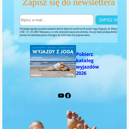
Pobierz
katalog
wyjazdów
2026
YouTube
Facebook