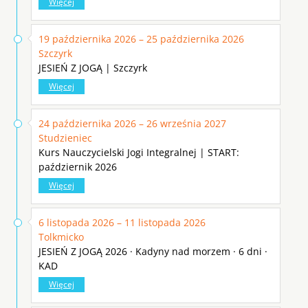
Więcej
19 października 2026 – 25 października 2026
Szczyrk
JESIEŃ Z JOGĄ | Szczyrk
Więcej
24 października 2026 – 26 września 2027
Studzieniec
Kurs Nauczycielski Jogi Integralnej | START:
październik 2026
Więcej
6 listopada 2026 – 11 listopada 2026
Tolkmicko
JESIEŃ Z JOGĄ 2026 · Kadyny nad morzem · 6 dni ·
KAD
Więcej