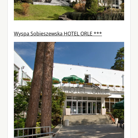
Wyspa Sobieszewska HOTEL ORLE ***