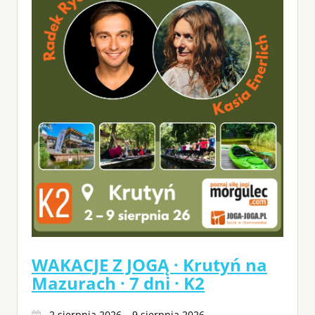
WAKACJE Z JOGĄ · Krutyń na
Mazurach · 7 dni · K2
2 sierpnia 2026 – 9 sierpnia 2026