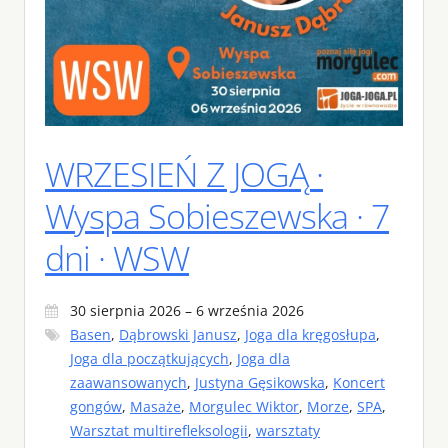
WRZESIEŃ Z JOGĄ ·
Wyspa Sobieszewska · 7
dni · WSW
30 sierpnia 2026 – 6 września 2026
Basen
,
Dąbrowski Janusz
,
Joga dla kręgosłupa
,
Joga dla początkujących
,
Joga dla
zaawansowanych
,
Justyna Gęsikowska
,
Koncert
gongów
,
Masaże
,
Morgulec Wiktor
,
Morze
,
SPA
,
Warsztat multirefleksologii
,
warsztaty