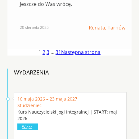
Jeszcze do Was wrócę.
Renata, Tarnów
20 sierpnia 2025
1
2
3
…
31
Następna strona
WYDARZENIA
16 maja 2026 – 23 maja 2027
Studzieniec
Kurs Nauczycielski Jogi Integralnej | START: maj
2026
Więcej