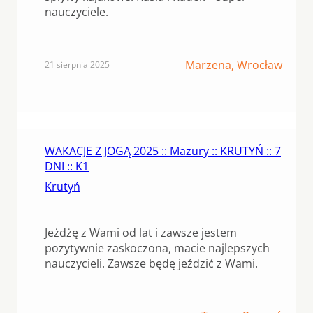
nauczyciele.
Marzena, Wrocław
21 sierpnia 2025
WAKACJE Z JOGĄ 2025 :: Mazury :: KRUTYŃ :: 7
DNI :: K1
Krutyń
Jeżdżę z Wami od lat i zawsze jestem
pozytywnie zaskoczona, macie najlepszych
nauczycieli. Zawsze będę jeździć z Wami.