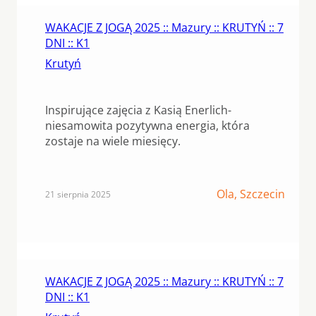
WAKACJE Z JOGĄ 2025 :: Mazury :: KRUTYŃ :: 7
DNI :: K1
Krutyń
Inspirujące zajęcia z Kasią Enerlich-
niesamowita pozytywna energia, która
zostaje na wiele miesięcy.
Ola, Szczecin
21 sierpnia 2025
WAKACJE Z JOGĄ 2025 :: Mazury :: KRUTYŃ :: 7
DNI :: K1