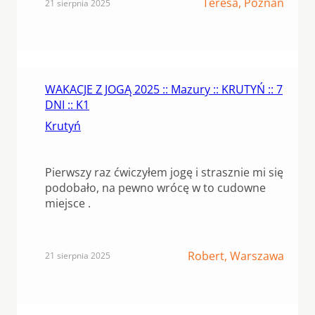
Teresa, Poznań
21 sierpnia 2025
WAKACJE Z JOGĄ 2025 :: Mazury :: KRUTYŃ :: 7
DNI :: K1
Krutyń
Pierwszy raz ćwiczyłem jogę i strasznie mi się
podobało, na pewno wrócę w to cudowne
miejsce .
Robert, Warszawa
21 sierpnia 2025