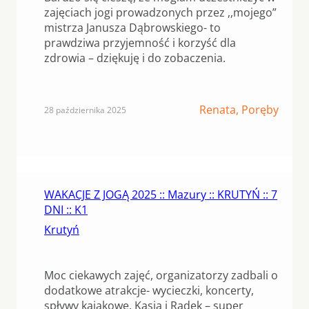
zajęciach jogi prowadzonych przez ,,mojego”
mistrza Janusza Dąbrowskiego- to
prawdziwa przyjemność i korzyść dla
zdrowia – dziękuję i do zobaczenia.
Renata, Poręby
28 października 2025
WAKACJE Z JOGĄ 2025 :: Mazury :: KRUTYŃ :: 7
DNI :: K1
Krutyń
Moc ciekawych zajęć, organizatorzy zadbali o
dodatkowe atrakcje- wycieczki, koncerty,
spływy kajakowe. Kasia i Radek – super