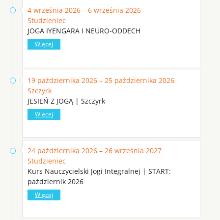
4 września 2026 – 6 września 2026
Studzieniec
JOGA IYENGARA I NEURO-ODDECH
Więcej
19 października 2026 – 25 października 2026
Szczyrk
JESIEŃ Z JOGĄ | Szczyrk
Więcej
24 października 2026 – 26 września 2027
Studzieniec
Kurs Nauczycielski Jogi Integralnej | START:
październik 2026
Więcej