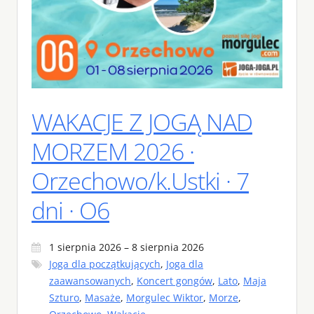
WAKACJE Z JOGĄ NAD
MORZEM 2026 ·
Orzechowo/k.Ustki · 7
dni · O6
1 sierpnia 2026 – 8 sierpnia 2026
Joga dla początkujących
,
Joga dla
zaawansowanych
,
Koncert gongów
,
Lato
,
Maja
Szturo
,
Masaże
,
Morgulec Wiktor
,
Morze
,