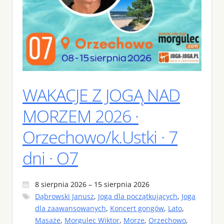
WAKACJE Z JOGĄ NAD
MORZEM 2026 ·
Orzechowo/k.Ustki · 7
dni · O7
8 sierpnia 2026 – 15 sierpnia 2026
Dąbrowski Janusz
,
Joga dla początkujących
,
Joga
dla zaawansowanych
,
Koncert gongów
,
Lato
,
Masaże
,
Morgulec Wiktor
,
Morze
,
Orzechowo
,