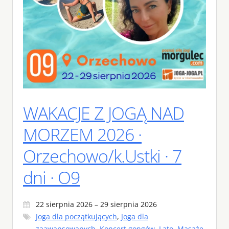
WAKACJE Z JOGĄ NAD
MORZEM 2026 ·
Orzechowo/k.Ustki · 7
dni · O9
22 sierpnia 2026 – 29 sierpnia 2026
Joga dla początkujących
,
Joga dla
zaawansowanych
,
Koncert gongów
,
Lato
,
Masaże
,