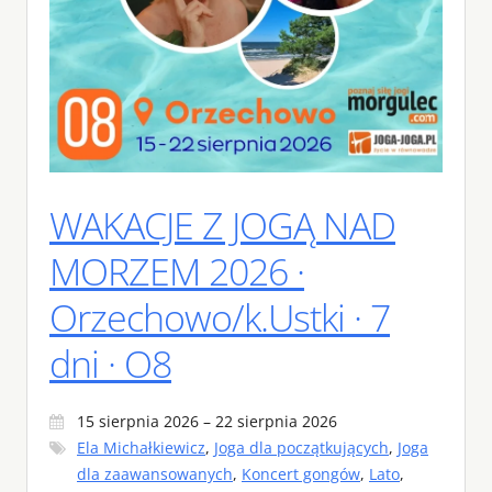
WAKACJE Z JOGĄ NAD
MORZEM 2026 ·
Orzechowo/k.Ustki · 7
dni · O8
15 sierpnia 2026 – 22 sierpnia 2026
Ela Michałkiewicz
,
Joga dla początkujących
,
Joga
dla zaawansowanych
,
Koncert gongów
,
Lato
,