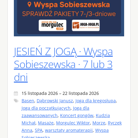
JESIEŃ Z JOGĄ · Wyspa
Sobieszewska · 7 lub 3
dni
15 listopada 2026 – 22 listopada 2026
Basen
,
Dąbrowski Janusz
,
Joga dla kręgosłupa
,
Joga dla początkujących
,
Joga dla
zaawansowanych
,
Koncert gongów
,
Kudzia
Michał
,
Masaże
,
Morgulec Wiktor
,
Morze
,
Ryczek
Anna
,
SPA
,
warsztaty aromaterapii
,
Wyspa
Sobieszewska