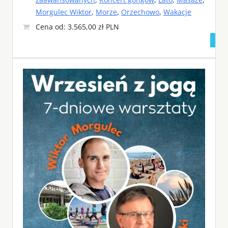
Morgulec Wiktor
,
Morze
,
Orzechowo
,
Wakacje
Cena od: 3.565,00 zł PLN