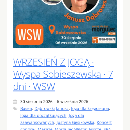
WRZESIEŃ Z JOGĄ ·
Wyspa Sobieszewska · 7
dni · WSW
30 sierpnia 2026 – 6 września 2026
Basen
,
Dąbrowski Janusz
,
Joga dla kręgosłupa
,
Joga dla początkujących
,
Joga dla
zaawansowanych
,
Justyna Gęsikowska
,
Koncert
gongów
,
Masaże
,
Morgulec Wiktor
,
Morze
,
SPA
,