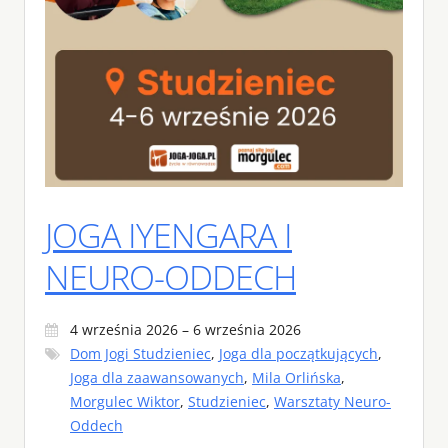
JOGA IYENGARA I
NEURO-ODDECH
4 września 2026 – 6 września 2026
Dom Jogi Studzieniec
,
Joga dla początkujących
,
Joga dla zaawansowanych
,
Mila Orlińska
,
Morgulec Wiktor
,
Studzieniec
,
Warsztaty Neuro-
Oddech