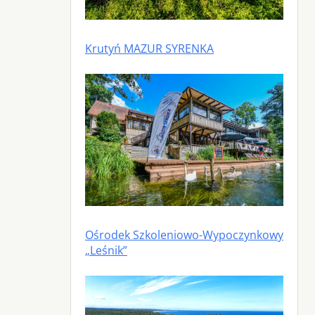
Krutyń MAZUR SYRENKA
Ośrodek Szkoleniowo-Wypoczynkowy
„Leśnik”