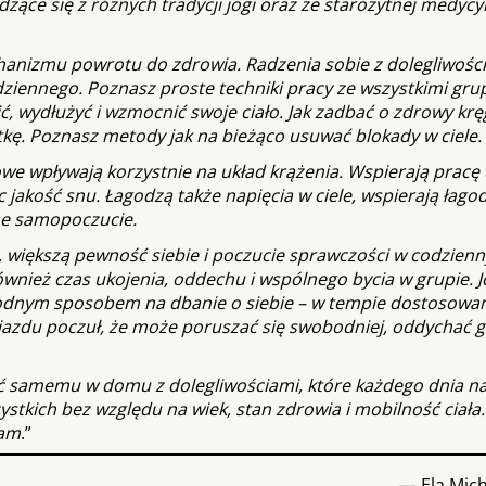
ące się z różnych tradycji jogi oraz ze starożytnej medycy
anizmu powrotu do zdrowia. Radzenia sobie z dolegliwośc
odziennego. Poznasz proste techniki pracy ze wszystkimi gr
ć, wydłużyć i wzmocnić swoje ciało. Jak zadbać o zdrowy krę
tkę. Poznasz metody jak na bieżąco usuwać blokady w ciele.
e wpływają korzystnie na układ krążenia. Wspierają pracę
jakość snu. Łagodzą także napięcia w ciele, wspierają łago
ne samopoczucie.
, większą pewność siebie i poczucie sprawczości w codzien
ównież czas ukojenia, oddechu i wspólnego bycia w grupie. 
 łagodnym sposobem na dbanie o siebie – w tempie dostosow
azdu poczuł, że może poruszać się swobodniej, oddychać gł
ać samemu w domu z dolegliwościami, które każdego dnia n
tkich bez względu na wiek, stan zdrowia i mobilność ciała.
zam
.”
— Ela Mich