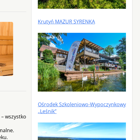
Krutyń MAZUR SYRENKA
Ośrodek Szkoleniowo-Wypoczynkowy
„Leśnik”
 – wszystko
malne.
eku.