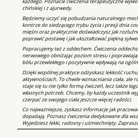
każdego. Poznacie ćwiczenia terapeutyczne wywodz
chińskiej i z ajurwedy.
Będziemy uczyć się pobudzania naturalnego mech
kontrze do siedzącego trybu życia i presji dnia c
mięśni oraz praktycznie doświadczysz jak rozluźni
poprawić postawę i jak ukształtować piękną sylwe
Popracujemy też z oddechem. Ćwiczenia oddechow
nerwowego obniżając poziom stresu i poprawiając 
bólu przewlekłego i pozytywnie wpływają na ogól
Dzięki wspólnej praktyce odzyskasz lekkość ruchu
aktywnościach. To chwile wzmacniania ciała, ale r
staje się tu nie tylko formą ćwiczeń, lecz także
własnych potrzeb. Chcemy, by każdy uczestnik wyj
czerpać ze swojego ciała jeszcze więcej radości.
Co najważniejsze, zyskasz informacje jak pracow
dopadają. Poznasz ćwiczenia dedykowane dla wszys
Wyjedziesz lekki, radosny i uśmiechnięty. Zapras