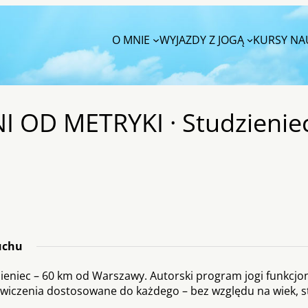
O MNIE
WYJAZDY Z JOGĄ
KURSY NAU
OD METRYKI · Studzieniec
ruchu
ieniec – 60 km od Warszawy. Autorski program jogi funkcjo
. Ćwiczenia dostosowane do każdego – bez względu na wiek, 