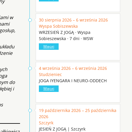
ny
iami w
30 sierpnia 2026 – 6 września 2026
upami
Wyspa Sobiszewska
gosłup,
WRZESIEŃ Z JOGĄ · Wyspa
Sobieszewska · 7 dni · WSW
 układu
Więcej
dzenie
4 września 2026 – 6 września 2026
nych
Studzieniec
Joga
JOGA IYENGARA I NEURO-ODDECH
anym do
ębiej i
Więcej
as
19 października 2026 – 25 października
2026
Szczyrk
JESIEŃ Z JOGĄ | Szczyrk
ałkiewicz