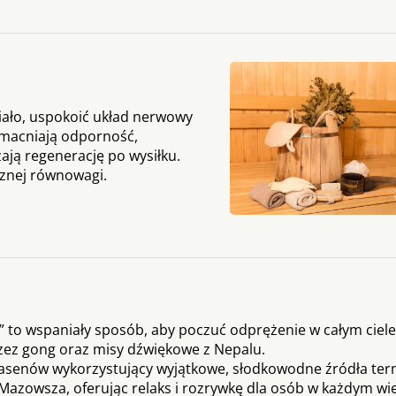
iało, uspokoić układ nerwowy
zmacniają odporność,
ają regenerację po wysiłku.
rznej równowagi.
” to wspaniały sposób, aby poczuć odprężenie w całym ciele
zez gong oraz misy dźwiękowe z Nepalu.
senów wykorzystujący wyjątkowe, słodkowodne źródła ter
 Mazowsza, oferując relaks i rozrywkę dla osób w każdym wi