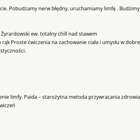
życie. Pobudzamy nerw błędny, uruchamiamy limfę . Budzimy 
yrardowski ew. totalny chill nad stawem
rąk Proste ćwiczenia na zachowanie ciała i umysłu w dobre
astyczności.
nie limfy. Paida – starożytna metoda przywracania zdrowia
ćwiczeń