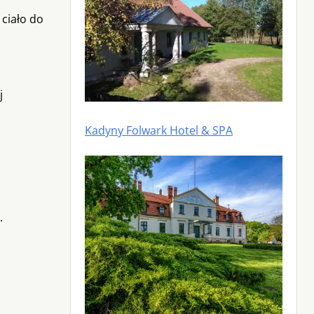
ciało do
j
Kadyny Folwark Hotel & SPA
.