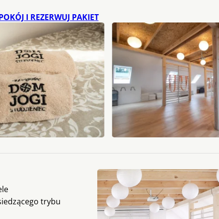
POKÓJ I REZERWUJ PAKIET
ele
siedzącego trybu