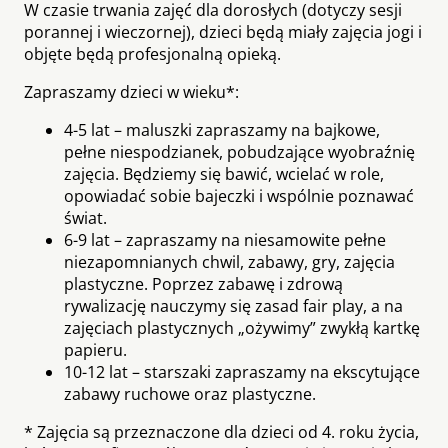
W czasie trwania zajęć dla dorosłych (dotyczy sesji
porannej i wieczornej), dzieci będą miały zajęcia jogi i
objęte będą profesjonalną opieką.
Zapraszamy dzieci w wieku*:
4-5 lat – maluszki zapraszamy na bajkowe,
pełne niespodzianek, pobudzające wyobraźnię
zajęcia. Będziemy się bawić, wcielać w role,
opowiadać sobie bajeczki i wspólnie poznawać
świat.
6-9 lat – zapraszamy na niesamowite pełne
niezapomnianych chwil, zabawy, gry, zajęcia
plastyczne. Poprzez zabawę i zdrową
rywalizację nauczymy się zasad fair play, a na
zajęciach plastycznych „ożywimy” zwykłą kartkę
papieru.
10-12 lat – starszaki zapraszamy na ekscytujące
zabawy ruchowe oraz plastyczne.
* Zajęcia są przeznaczone dla dzieci od 4. roku życia,