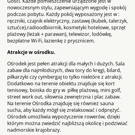
Gości. Każde pomieszczenie urządzone jest w
nowoczesnym stylu, zapewniającym wygodę i spokój
podczas pobytu. Każdy pokój wyposażony jest w :
ręczniki, czajnik elektryczny, zastawę (kubek, talerzyk,
sztućce),radioodbiornik, kosmetyki hotelowe, sprzęt
plażowy (leżak + parawan), telewizor, lodówkę,
bezpłatne Wi-Fi, łazienkę z prysznicem.
Atrakcje w ośrodku.
Ośrodek jest pełen atrakcji dla małych i dużych. Sala
zabaw dla najmłodszych, dwa tory do kręgi, bilard,
piłkarzyki czy cymbergaj to tylko niektóre z atrakcji.
Dodatkowo na terenie obiektu znajduje się kort
tenisowy, boiska do gry w piłkę plażową, mini golf,
street work out, siłownia zewnętrzna i plac zabaw.
Na terenie Ośrodka znajduję się również sauna
sucha, aby każdy mógł się zrelaksować i odprężyć.
Ośrodek umożliwia wypożyczenie rowerów, dzięki
którym można zwiedzić najbliższą okolicę i podziwiać
nadmorskie krajobrazy.