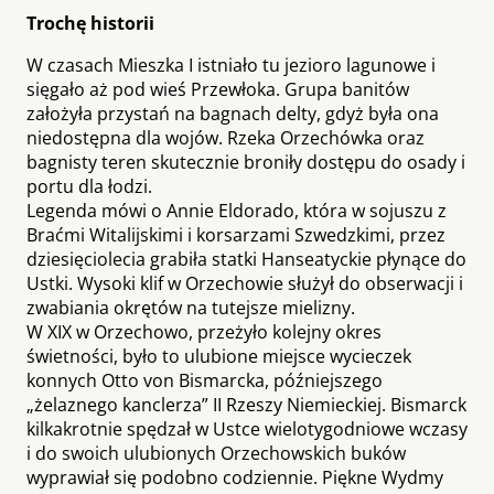
Trochę historii
W czasach Mieszka I istniało tu jezioro lagunowe i
sięgało aż pod wieś Przewłoka. Grupa banitów
założyła przystań na bagnach delty, gdyż była ona
niedostępna dla wojów. Rzeka Orzechówka oraz
bagnisty teren skutecznie broniły dostępu do osady i
portu dla łodzi.
Legenda mówi o Annie Eldorado, która w sojuszu z
Braćmi Witalijskimi i korsarzami Szwedzkimi, przez
dziesięciolecia grabiła statki Hanseatyckie płynące do
Ustki. Wysoki klif w Orzechowie służył do obserwacji i
zwabiania okrętów na tutejsze mielizny.
W XIX w Orzechowo, przeżyło kolejny okres
świetności, było to ulubione miejsce wycieczek
konnych Otto von Bismarcka, późniejszego
„żelaznego kanclerza” II Rzeszy Niemieckiej. Bismarck
kilkakrotnie spędzał w Ustce wielotygodniowe wczasy
i do swoich ulubionych Orzechowskich buków
wyprawiał się podobno codziennie. Piękne Wydmy