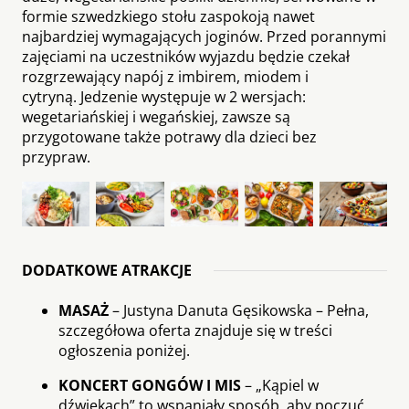
formie szwedzkiego stołu zaspokoją nawet
najbardziej wymagających joginów. Przed porannymi
zajęciami na uczestników wyjazdu będzie czekał
rozgrzewający napój z imbirem, miodem i
cytryną. Jedzenie występuje w 2 wersjach:
wegetariańskiej i wegańskiej, zawsze są
przygotowane także potrawy dla dzieci bez
przypraw.
DODATKOWE ATRAKCJE
MASAŻ
– Justyna Danuta Gęsikowska – Pełna,
szczegółowa oferta znajduje się w treści
ogłoszenia poniżej.
KONCERT GONGÓW I MIS
– „Kąpiel w
dźwiękach” to wspaniały sposób, aby poczuć