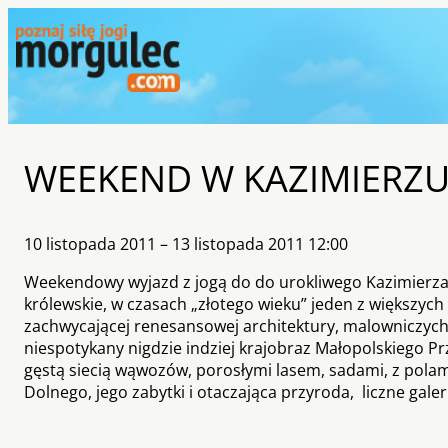
WEEKEND W KAZIMIERZU
10 listopada 2011 – 13 listopada 2011 12:00
Weekendowy wyjazd z jogą do do urokliwego Kazimierza
królewskie, w czasach „złotego wieku” jeden z większyc
zachwycającej renesansowej architektury, malowniczych 
niespotykany nigdzie indziej krajobraz Małopolskiego P
gęstą siecią wąwozów, porosłymi lasem, sadami, z polam
Dolnego, jego zabytki i otaczająca przyroda, liczne gale