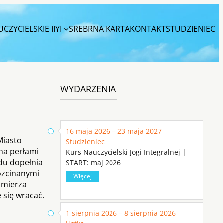
CZYCIELSKIE IIYI
SREBRNA KARTA
KONTAKT
STUDZIENIEC
WYDARZENIA
16 maja 2026 – 23 maja 2027
Miasto
Studzieniec
ona perłami
Kurs Nauczycielski Jogi Integralnej |
udu dopełnia
START: maj 2026
rozcinanymi
Więcej
imierza
 się wracać.
1 sierpnia 2026 – 8 sierpnia 2026