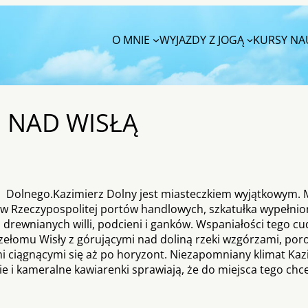
O MNIE
WYJAZDY Z JOGĄ
KURSY NAU
 NAD WISŁĄ
 Dolnego.Kazimierz Dolny jest miasteczkiem wyjątkowym. 
h w Rzeczypospolitej portów handlowych, szkatułka wypełni
drewnianych willi, podcieni i ganków. Wspaniałości tego c
rzełomu Wisły z górującymi nad doliną rzeki wzgórzami, po
i ciągnącymi się aż po horyzont. Niezapomniany klimat Kaz
rie i kameralne kawiarenki sprawiają, że do miejsca tego chce