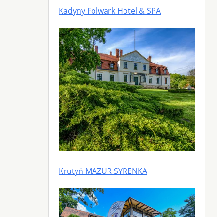
Kadyny Folwark Hotel & SPA
Krutyń MAZUR SYRENKA