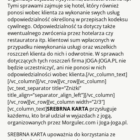
Tymi sprawami zajmuje się hotel, który również
ponosi wobec klienta za wykonanie swych usług
odpowiedzialność określoną w przepisach kodeksu
cywilnego. Odpowiedzialność ta dotyczy także
ewentualnego zwrócenia przez hotelarza czy
restauratora itp. klientowi sum wpłaconych w
przypadku niewykonania usługi oraz wszelkich
roszczeń klienta do nich i odwrotnie. W sprawach
dotyczących tych roszczeń firma JOGA-JOGA.PL nie
będzie uczestniczyć, ani nie ponosi w nich
odpowiedzialności wobec klienta.[/vc_column_text]
[/vc_column][/vc_row][vc_row][vc_column]
[vc_text_separator title=”Zniżki”
title_align=”separator_align_left”][/vc_column]
[/vc_row][vc_row][vc_column width=”2/3″]
[vc_column_text]
SREBRNA KARTA
przysługuje
każdemu, kto brał udział w wyjazdach z jogą,
organizowanych przez Morgulec.com i Joga-Joga.pl.
SREBRNA KARTA upoważnia do korzystania ze