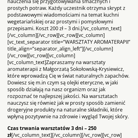
nauczenia się przygotowywania smacznych i
prostych potraw. Każdy uczestnik otrzyma skrypt z
podstawowymi wiadomościami na temat kuchni
wegetariańskiej oraz prostymi i pomysłowymi
przepisami. Koszt 200 zł – 3 dni.[/vc_column_text]
[/vc_column][/vc_row][vc_row][vc_column]
[vc_text_separator title=”WARSZTATY AROMATERAPII”
title_align=”separator_align_left”][/vc_column]
[/vc_row][vc_row][vc_column]
[vc_column_text]Zapraszamy na warsztaty
aromaterapii z Małgorzatą Sokołowską-Krysiewicz,
które wprowadzą Cię w świat naturalnych zapachów.
Dowiesz się m.in czym są olejki eteryczne, w jaki
sposób działają na nasz organizm oraz jak
rozpoznać te najlepszej jakości. Na warsztatach
nauczysz się również jak w prosty sposób zamienić
drogeryjne produkty na naturalne składniki, które
wpłyną pozytywnie na zdrowie i wygląd Twojej skóry.
Czas trwania warsztatów 3 dni – 250
zł
[/vc_column_text][/vc_column][/vc_row][vc_row]