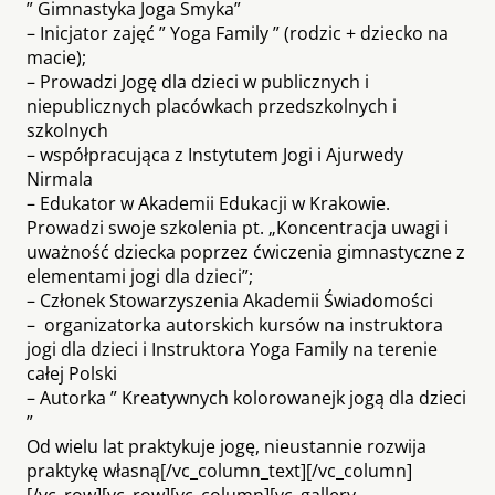
” Gimnastyka Joga Smyka”
– Inicjator zajęć ” Yoga Family ” (rodzic + dziecko na
macie);
– Prowadzi Jogę dla dzieci w publicznych i
niepublicznych placówkach przedszkolnych i
szkolnych
– współpracująca z Instytutem Jogi i Ajurwedy
Nirmala
– Edukator w Akademii Edukacji w Krakowie.
Prowadzi swoje szkolenia pt. „Koncentracja uwagi i
uważność dziecka poprzez ćwiczenia gimnastyczne z
elementami jogi dla dzieci”;
– Członek Stowarzyszenia Akademii Świadomości
– organizatorka autorskich kursów na instruktora
jogi dla dzieci i Instruktora Yoga Family na terenie
całej Polski
– Autorka ” Kreatywnych kolorowanejk jogą dla dzieci
”
Od wielu lat praktykuje jogę, nieustannie rozwija
praktykę własną[/vc_column_text][/vc_column]
[/vc_row][vc_row][vc_column][vc_gallery