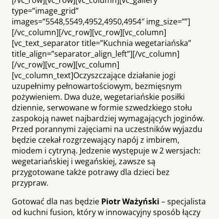
type=”image_grid”
images=”5548,5549,4952,4950,4954″ img_size=””]
[/vc_column][/vc_row][vc_row][vc_column]
[vc_text_separator title=”Kuchnia wegetariańska”
title_align=”separator_align_left”][/vc_column]
[/vc_row][vc_row][vc_column]
[vc_column_text]Oczyszczające działanie jogi
uzupełnimy pełnowartościowym, bezmięsnym
pożywieniem. Dwa duże, wegetariańskie posiłki
dziennie, serwowane w formie szwedzkiego stołu
zaspokoją nawet najbardziej wymagających joginów.
Przed porannymi zajęciami na uczestników wyjazdu
będzie czekał rozgrzewający napój z imbirem,
miodem i cytryną. Jedzenie występuje w 2 wersjach:
wegetariańskiej i wegańskiej, zawsze są
przygotowane także potrawy dla dzieci bez
przypraw.
Gotować dla nas będzie
Piotr Ważyński
– specjalista
od kuchni fusion, który w innowacyjny sposób łączy