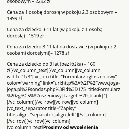
osobowym – 2292 zł
Cena za 1 osobę dorosłą w pokoju 2,3 osobowym –
1999 zł
Cena za dziecko 3-11 lat (w pokoju z 1 osobą
dorosłą)– 1519 zł
Cena za dziecko 3-11 lat na dostawce (w pokoju z 2
osobami dorosłymi)– 1278 zł
Cena za dziecko do 3 lat (bez łóżka) – 160
zł[/vc_column_text][/vc_column][vc_column
width=”1/3″][vc_btn title=”Formularz zgłoszeniowy”
color=”warning” link=”url:http%3A%2F%2Fwww.joga-
joga.pl%2Fsondaz.php%3Fid%3D175|title:Formularz
%20zg%C5%82oszeniowy|target:%20_blank|”]
[/vc_column][/vc_row][vc_row][vc_column]
[vc_text_separator title=”Zapisy”
title_align=”separator_align_left”][/vc_column]
[/vc_row][vc_row][vc_column]
[vc_column_text]
Prosimy od wypełnienia