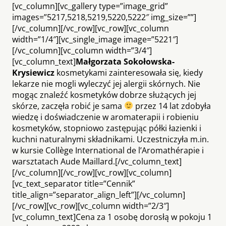
[vc_column][vc_gallery type=”image_grid”
images=”5217,5218,5219,5220,5222″ img_size=””]
[/vc_column][/vc_row][vc_row][vc_column
width=”1/4″][vc_single_image image=”5221″]
[/vc_column][vc_column width=”3/4″]
[vc_column_text]
Małgorzata Sokołowska-
Krysiewicz
kosmetykami zainteresowała się, kiedy
lekarze nie mogli wyleczyć jej alergii skórnych. Nie
mogąc znaleźć kosmetyków dobrze służących jej
skórze, zaczęła robić je sama
przez 14 lat zdobyła
wiedzę i doświadczenie w aromaterapii i robieniu
kosmetyków, stopniowo zastępując półki łazienki i
kuchni naturalnymi składnikami. Uczestniczyła m.in.
w kursie Collège International de l’Aromathérapie i
warsztatach Aude Maillard.[/vc_column_text]
[/vc_column][/vc_row][vc_row][vc_column]
[vc_text_separator title=”Cennik”
title_align=”separator_align_left”][/vc_column]
[/vc_row][vc_row][vc_column width=”2/3″]
[vc_column_text]Cena za 1 osobę dorosłą w pokoju 1