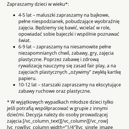
Zapraszamy dzieci w wieku*:
4-5 lat – maluszki zapraszamy na bajkowe,
pełne niespodzianek, pobudzające wyobraźnię
zajęcia. Będziemy się bawić, wcielać w role,
opowiadać sobie bajeczki i wspólnie poznawać
świat.
6-9 lat – zapraszamy na niesamowite pełne
niezapomnianych chwil, zabawy, gry, zajęcia
plastyczne. Poprzez zabawę i zdrową
rywalizację nauczymy się zasad fair play, a na
zajęciach plastycznych „ożywimy” zwykłą kartkę
papieru.
10-12 lat – starszaki zapraszamy na ekscytujące
zabawy ruchowe oraz plastyczne.
* W wyjątkowych wypadkach młodsze dzieci tylko
jeśli potrafią współpracować w grupie z innymi
dziećmi. Decyzja należy do osoby prowadzącej
zajęcia.[/vc_column_text][/vc_column][/vc_row]
[vc_row][vc_column width=”1/4″][vc_single_image