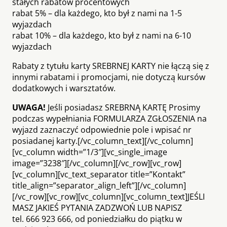
stałych rabatów procentowych
rabat 5% – dla każdego, kto był z nami na 1-5
wyjazdach
rabat 10% – dla każdego, kto był z nami na 6-10
wyjazdach
Rabaty z tytułu karty SREBRNEJ KARTY nie łączą się z
innymi rabatami i promocjami, nie dotyczą kursów
dodatkowych i warsztatów.
UWAGA!
Jeśli posiadasz SREBRNĄ KARTĘ Prosimy
podczas wypełniania FORMULARZA ZGŁOSZENIA na
wyjazd zaznaczyć odpowiednie pole i wpisać nr
posiadanej karty.[/vc_column_text][/vc_column]
[vc_column width=”1/3″][vc_single_image
image=”3238″][/vc_column][/vc_row][vc_row]
[vc_column][vc_text_separator title=”Kontakt”
title_align=”separator_align_left”][/vc_column]
[/vc_row][vc_row][vc_column][vc_column_text]JEŚLI
MASZ JAKIEŚ PYTANIA ZADZWOŃ LUB NAPISZ
tel. 666 923 666, od poniedziałku do piątku w