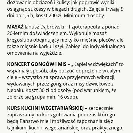
dozowanie obciążeń i kulisy: jak poprawić wyniki i
osiągnąć sukcesy w biegach długich. Zajęcia trwają 5
dni po 1,5 h, koszt 200 zł. Minimum 4 osoby.
MASAŻ
Janusz Dąbrowski – fizjoterapeuta z ponad
20-letnim doświadczeniem. Wykonuje masaż
kręgosłupa obejmujący nie tylko mięśnie pleców, ale
także mięśnie karku i szyi. Zabiegi do indywidualnego
omówienia na wyjeździe.
KONCERT GONGÓW I MIS
– „Kąpiel w dźwiękach” to
wspaniały sposób, aby poczuć odprężenie w całym
ciele – wszystko za sprawą przyjemnych wibracji,
wydawanych przez gong oraz misy dźwiękowe z
Nepalu. Koszt 30 zł od osoby (pod warunkiem, że
zbierze się grupa min. 16 osób).
KURS KUCHNI WEGETARIAŃSKIEJ
– serdecznie
zapraszamy na kurs gotowania podczas którego
będą Państwo mieli możliwość zapoznania się z
tajnikami kuchni wegetariańskiej oraz praktycznego