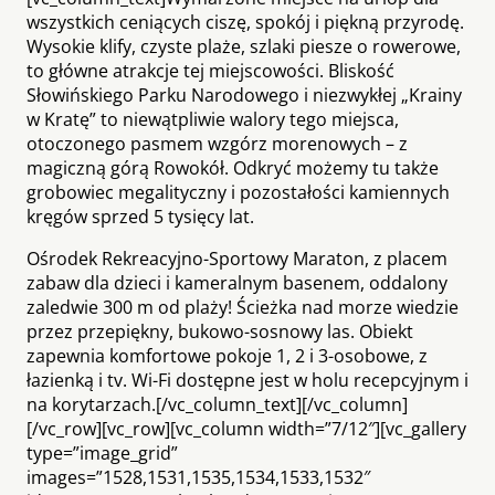
wszystkich ceniących ciszę, spokój i piękną przyrodę.
Wysokie klify, czyste plaże, szlaki piesze o rowerowe,
to główne atrakcje tej miejscowości. Bliskość
Słowińskiego Parku Narodowego i niezwykłej „Krainy
w Kratę” to niewątpliwie walory tego miejsca,
otoczonego pasmem wzgórz morenowych – z
magiczną górą Rowokół. Odkryć możemy tu także
grobowiec megalityczny i pozostałości kamiennych
kręgów sprzed 5 tysięcy lat.
Ośrodek Rekreacyjno-Sportowy Maraton, z placem
zabaw dla dzieci i kameralnym basenem, oddalony
zaledwie 300 m od plaży! Ścieżka nad morze wiedzie
przez przepiękny, bukowo-sosnowy las. Obiekt
zapewnia komfortowe pokoje 1, 2 i 3-osobowe, z
łazienką i tv. Wi-Fi dostępne jest w holu recepcyjnym i
na korytarzach.[/vc_column_text][/vc_column]
[/vc_row][vc_row][vc_column width=”7/12″][vc_gallery
type=”image_grid”
images=”1528,1531,1535,1534,1533,1532″