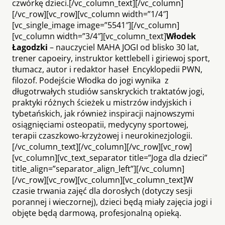
czwórkę dzieci.[/vc_column_text][/vc_column]
[/vc_row][vc_row][vc_column width=”1/4″]
[vc_single_image image=”5541″][/vc_column]
[vc_column width=”3/4″][vc_column_text]
Włodek
Łagodzki
– nauczyciel MAHA JOGI od blisko 30 lat,
trener capoeiry, instruktor kettlebell i giriewoj sport,
tłumacz, autor i redaktor haseł Encyklopedii PWN,
filozof. Podejście Włodka do jogi wynika z
długotrwałych studiów sanskryckich traktatów jogi,
praktyki różnych ścieżek u mistrzów indyjskich i
tybetańskich, jak również inspiracji najnowszymi
osiągnięciami osteopatii, medycyny sportowej,
terapii czaszkowo-krzyżowej i neurokinezjologii.
[/vc_column_text][/vc_column][/vc_row][vc_row]
[vc_column][vc_text_separator title=”Joga dla dzieci”
title_align=”separator_align_left”][/vc_column]
[/vc_row][vc_row][vc_column][vc_column_text]W
czasie trwania zajęć dla dorosłych (dotyczy sesji
porannej i wieczornej), dzieci będą miały zajęcia jogi i
objęte będą darmową, profesjonalną opieką.