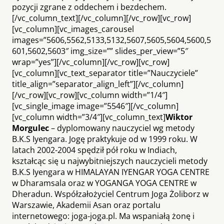
pozycji zgrane z oddechem i bezdechem.
[/vc_column_text][/vc_column][/vc_row][vc_row]
[vc_column][vc_images_carousel
images=”5606,5562,5133,5132,5607,5605,5604,5600,5
601,5602,5603″ img_size=”” slides_per_view=”5″
wrap=”yes”][/vc_column][/vc_row][vc_row]
[vc_column][vc_text_separator title=”Nauczyciele”
title_align=”separator_align_left”][/vc_column]
[/vc_row][vc_row][vc_column width=”1/4″]
[vc_single_image image=”5546″][/vc_column]
[vc_column width=”3/4″][vc_column_text]
Wiktor
M
orgulec
– dyplomowany nauczyciel wg metody
B.K.S Iyengara. Jogę praktykuje od w 1999 roku. W
latach 2002-2004 spędził pół roku w Indiach,
kształcąc się u najwybitniejszych nauczycieli metody
B.K.S Iyengara w HIMALAYAN IYENGAR YOGA CENTRE
w Dharamsala oraz w YOGANGA YOGA CENTRE w
Dheradun. Współzałożyciel Centrum Joga Żoliborz w
Warszawie, Akademii Asan oraz portalu
internetowego: joga-joga.pl. Ma wspaniałą żonę i