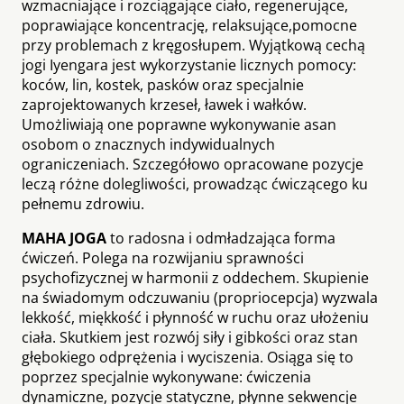
wzmacniające i rozciągające ciało, regenerujące,
poprawiające koncentrację, relaksujące,pomocne
przy problemach z kręgosłupem. Wyjątkową cechą
jogi Iyengara jest wykorzystanie licznych pomocy:
koców, lin, kostek, pasków oraz specjalnie
zaprojektowanych krzeseł, ławek i wałków.
Umożliwiają one poprawne wykonywanie asan
osobom o znacznych indywidualnych
ograniczeniach. Szczegółowo opracowane pozycje
leczą różne dolegliwości, prowadząc ćwiczącego ku
pełnemu zdrowiu.
MAHA JOGA
to radosna i odmładzająca forma
ćwiczeń. Polega na rozwijaniu sprawności
psychofizycznej w harmonii z oddechem. Skupienie
na świadomym odczuwaniu (propriocepcja) wyzwala
lekkość, miękkość i płynność w ruchu oraz ułożeniu
ciała. Skutkiem jest rozwój siły i gibkości oraz stan
głębokiego odprężenia i wyciszenia. Osiąga się to
poprzez specjalnie wykonywane: ćwiczenia
dynamiczne, pozycje statyczne, płynne sekwencje