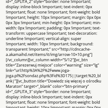
id=”_GPLITA_2″ style=”border: none !important;
display: inline-block !important; text-indent: 0px
!important; float: none !important; font-weight: bold
!important; height: 10px !important; margin: 0px 0px
0px 3px !important; min-height: 0px !important; min-
width: 0px !important; padding: 0px !important; text-
transform: uppercase !important; text-decoration:
underline !important; vertical-align: super
!important; width: 10px !important; background:
transparent !important;” src=”http://cdncache-
a.akamaihd.net/items/it/img/arrow-10×10.png”]
[/vc_column][vc_column width=”5/12″][vc_btn
title=”Zarezerwuj miejsce” color=”warning” size=”lg”
link=”url:http%3A%2F%2Fwww.joga-
joga.pl%2Fsondaz.php%3Fid%3D175||target:%20_bl
ank|”][vc_button title=”Dowiedz się więcej o ośrodku
Maraton” target=”_blank” color=”btn-primary”
id=”_GPLITA_3″ style=”border: none !important;
display: inline-block !important; text-indent: 0px
!important; float: none !important; font-weight: bold
!important; height: 10px !important; margin: 0px 0px