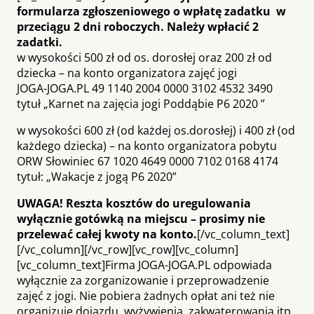
formularza zgłoszeniowego o wpłatę zadatku w
przeciągu 2 dni roboczych. Należy wpłacić 2
zadatki.
w wysokości 500 zł od os. dorosłej oraz 200 zł od
dziecka – na konto organizatora zajęć jogi
JOGA-JOGA.PL 49 1140 2004 0000 3102 4532 3490
tytuł „Karnet na zajęcia jogi Poddąbie P6 2020 ”
w wysokości 600 zł (od każdej os.dorosłej) i 400 zł (od
każdego dziecka) – na konto organizatora pobytu
ORW Słowiniec 67 1020 4649 0000 7102 0168 4174
tytuł: „Wakacje z jogą P6 2020”
UWAGA! Reszta kosztów do uregulowania
wyłącznie gotówką na miejscu – prosimy nie
przelewać całej kwoty na konto.
[/vc_column_text]
[/vc_column][/vc_row][vc_row][vc_column]
[vc_column_text]Firma JOGA-JOGA.PL odpowiada
wyłącznie za zorganizowanie i przeprowadzenie
zajęć z jogi. Nie pobiera żadnych opłat ani też nie
organizuje dojazdu, wyżywienia, zakwaterowania itp.