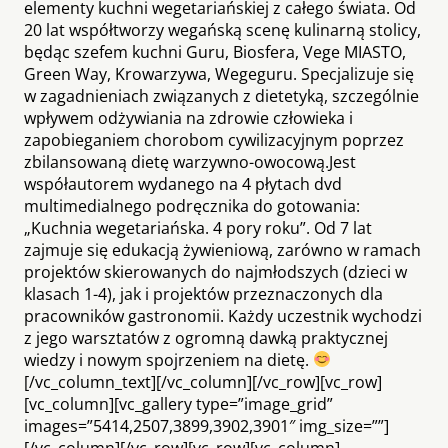
elementy kuchni wegetariańskiej z całego świata. Od
20 lat współtworzy wegańską scenę kulinarną stolicy,
będąc szefem kuchni Guru, Biosfera, Vege MIASTO,
Green Way, Krowarzywa, Wegeguru. Specjalizuje się
w zagadnieniach związanych z dietetyką, szczególnie
wpływem odżywiania na zdrowie człowieka i
zapobieganiem chorobom cywilizacyjnym poprzez
zbilansowaną dietę warzywno-owocową.Jest
współautorem wydanego na 4 płytach dvd
multimedialnego podręcznika do gotowania:
„Kuchnia wegetariańska. 4 pory roku”. Od 7 lat
zajmuje się edukacją żywieniową, zarówno w ramach
projektów skierowanych do najmłodszych (dzieci w
klasach 1-4), jak i projektów przeznaczonych dla
pracowników gastronomii. Każdy uczestnik wychodzi
z jego warsztatów z ogromną dawką praktycznej
wiedzy i nowym spojrzeniem na dietę.
[/vc_column_text][/vc_column][/vc_row][vc_row]
[vc_column][vc_gallery type=”image_grid”
images=”5414,2507,3899,3902,3901″ img_size=””]
[/vc_column][/vc_row][vc_row][vc_column]