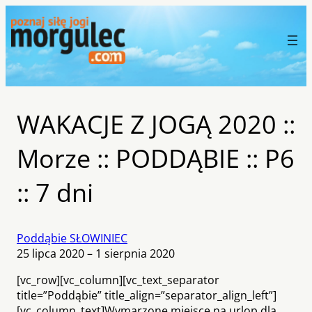
WAKACJE Z JOGĄ 2020 ::
Morze :: PODDĄBIE :: P6
:: 7 dni
Poddąbie SŁOWINIEC
25 lipca 2020 – 1 sierpnia 2020
[vc_row][vc_column][vc_text_separator
title=”Poddąbie” title_align=”separator_align_left”]
[vc_column_text]Wymarzone miejsce na urlop dla