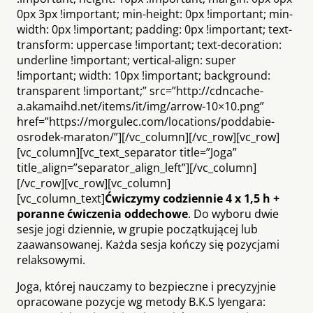
0px 3px !important; min-height: 0px !important; min-
width: 0px !important; padding: 0px !important; text-
transform: uppercase !important; text-decoration:
underline !important; vertical-align: super
!important; width: 10px !important; background:
transparent !important;” src=”http://cdncache-
a.akamaihd.net/items/it/img/arrow-10×10.png”
href=”https://morgulec.com/locations/poddabie-
osrodek-maraton/”][/vc_column][/vc_row][vc_row]
[vc_column][vc_text_separator title=”Joga”
title_align=”separator_align_left”][/vc_column]
[/vc_row][vc_row][vc_column]
[vc_column_text]
Ćwiczymy codziennie 4 x 1,5 h +
poranne ćwiczenia oddechowe
. Do wyboru dwie
sesje jogi dziennie, w grupie początkującej lub
zaawansowanej. Każda sesja kończy się pozycjami
relaksowymi.
Joga, której nauczamy to bezpieczne i precyzyjnie
opracowane pozycje wg metody B.K.S Iyengara: