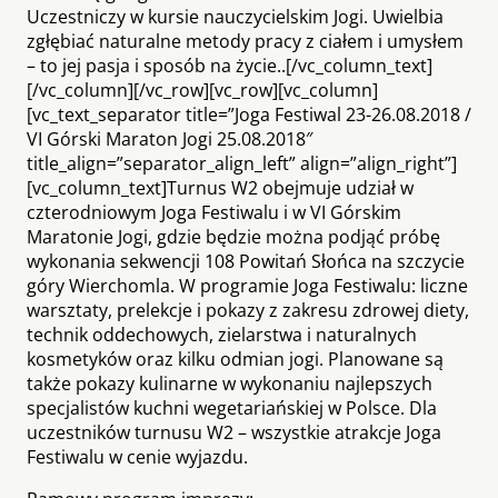
Uczestniczy w kursie nauczycielskim Jogi. Uwielbia
zgłębiać naturalne metody pracy z ciałem i umysłem
– to jej pasja i sposób na życie..[/vc_column_text]
[/vc_column][/vc_row][vc_row][vc_column]
[vc_text_separator title=”Joga Festiwal 23-26.08.2018 /
VI Górski Maraton Jogi 25.08.2018″
title_align=”separator_align_left” align=”align_right”]
[vc_column_text]Turnus W2 obejmuje udział w
czterodniowym Joga Festiwalu i w VI Górskim
Maratonie Jogi, gdzie będzie można podjąć próbę
wykonania sekwencji 108 Powitań Słońca na szczycie
góry Wierchomla. W programie Joga Festiwalu: liczne
warsztaty, prelekcje i pokazy z zakresu zdrowej diety,
technik oddechowych, zielarstwa i naturalnych
kosmetyków oraz kilku odmian jogi. Planowane są
także pokazy kulinarne w wykonaniu najlepszych
specjalistów kuchni wegetariańskiej w Polsce. Dla
uczestników turnusu W2 – wszystkie atrakcje Joga
Festiwalu w cenie wyjazdu.