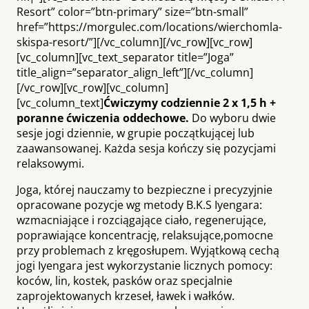
Resort” color=”btn-primary” size=”btn-small”
href=”https://morgulec.com/locations/wierchomla-
skispa-resort/”][/vc_column][/vc_row][vc_row]
[vc_column][vc_text_separator title=”Joga”
title_align=”separator_align_left”][/vc_column]
[/vc_row][vc_row][vc_column]
[vc_column_text]
Ćwiczymy codziennie 2 x 1,5 h +
poranne ćwiczenia oddechowe.
Do wyboru dwie
sesje jogi dziennie, w grupie początkującej lub
zaawansowanej. Każda sesja kończy się pozycjami
relaksowymi.
Joga, której nauczamy to bezpieczne i precyzyjnie
opracowane pozycje wg metody B.K.S Iyengara:
wzmacniające i rozciągające ciało, regenerujące,
poprawiające koncentrację, relaksujące,pomocne
przy problemach z kręgosłupem. Wyjątkową cechą
jogi Iyengara jest wykorzystanie licznych pomocy:
koców, lin, kostek, pasków oraz specjalnie
zaprojektowanych krzeseł, ławek i wałków.