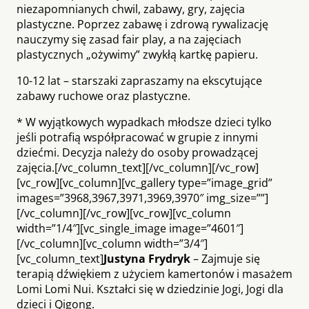
niezapomnianych chwil, zabawy, gry, zajęcia
plastyczne. Poprzez zabawę i zdrową rywalizację
nauczymy się zasad fair play, a na zajęciach
plastycznych „ożywimy” zwykłą kartkę papieru.
10-12 lat – starszaki zapraszamy na ekscytujące
zabawy ruchowe oraz plastyczne.
* W wyjątkowych wypadkach młodsze dzieci tylko
jeśli potrafią współpracować w grupie z innymi
dziećmi. Decyzja należy do osoby prowadzącej
zajęcia.[/vc_column_text][/vc_column][/vc_row]
[vc_row][vc_column][vc_gallery type=”image_grid”
images=”3968,3967,3971,3969,3970″ img_size=””]
[/vc_column][/vc_row][vc_row][vc_column
width=”1/4″][vc_single_image image=”4601″]
[/vc_column][vc_column width=”3/4″]
[vc_column_text]
Justyna Frydryk
– Zajmuje się
terapią dźwiękiem z użyciem kamertonów i masażem
Lomi Lomi Nui. Kształci się w dziedzinie Jogi, Jogi dla
dzieci i Qigong.