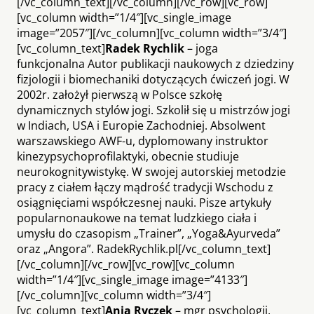
[/vc_column_text][/vc_column][/vc_row][vc_row]
[vc_column width=”1/4″][vc_single_image
image=”2057″][/vc_column][vc_column width=”3/4″]
[vc_column_text]
Radek Rychlik
– joga
funkcjonalna
Autor publikacji naukowych z dziedziny
fizjologii i biomechaniki dotyczących ćwiczeń jogi. W
2002r. założył pierwszą w Polsce szkołę
dynamicznych stylów jogi. Szkolił się u mistrzów jogi
w Indiach, USA i Europie Zachodniej. Absolwent
warszawskiego AWF-u, dyplomowany instruktor
kinezypsychoprofilaktyki, obecnie studiuje
neurokognitywistykę. W swojej autorskiej metodzie
pracy z ciałem łączy mądrość tradycji Wschodu z
osiągnięciami współczesnej nauki. Pisze artykuły
popularnonaukowe na temat ludzkiego ciała i
umysłu do czasopism „Trainer”, „Yoga&Ayurveda”
oraz „Angora”. RadekRychlik.pl[/vc_column_text]
[/vc_column][/vc_row][vc_row][vc_column
width=”1/4″][vc_single_image image=”4133″]
[/vc_column][vc_column width=”3/4″]
[vc_column_text]
Ania Ryczek
– mgr psychologii,