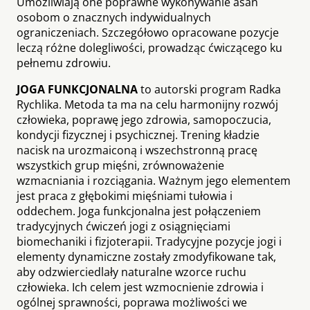
Umożliwiają one poprawne wykonywanie asan
osobom o znacznych indywidualnych
ograniczeniach. Szczegółowo opracowane pozycje
leczą różne dolegliwości, prowadząc ćwiczącego ku
pełnemu zdrowiu.
JOGA FUNKCJONALNA
to autorski program Radka
Rychlika. Metoda ta ma na celu harmonijny rozwój
człowieka, poprawę jego zdrowia, samopoczucia,
kondycji fizycznej i psychicznej. Trening kładzie
nacisk na urozmaiconą i wszechstronną pracę
wszystkich grup mięśni, zrównoważenie
wzmacniania i rozciągania. Ważnym jego elementem
jest praca z głębokimi mięśniami tułowia i
oddechem. Joga funkcjonalna jest połączeniem
tradycyjnych ćwiczeń jogi z osiągnięciami
biomechaniki i fizjoterapii. Tradycyjne pozycje jogi i
elementy dynamiczne zostały zmodyfikowane tak,
aby odzwierciedlały naturalne wzorce ruchu
człowieka. Ich celem jest wzmocnienie zdrowia i
ogólnej sprawności, poprawa możliwości we