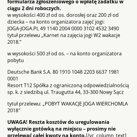
formularza zgłoszeniowego o wpłatę zadatku w
ciągu 2 dni roboczych.
w wysokości 400 zł od os. dorosłej oraz 200 zł od
dziecka – na konto organizatora zajęć jogi:
JOGA-JOGA.PL 49 1140 2004 0000 3102 4532 3490
tytuł przelewu „Karnet na zajęcia jogi W2 wakacje
2018.”
w wysokości 500 zł od os. – na konto organizatora
pobytu
Deutsche Bank S.A. 80 1910 1048 2203 6637 1981
0001
Resort T12 Spółka z ograniczoną odpowiedzialnością
sp. k. z siedzibą ul. Traugutta 44, 33-300 Nowy Sącz
tytuł przelewu: „POBYT WAKACJE JOGA WIERCHOMLA
2018″
UWAGA! Reszta kosztów do uregulowania
wyłącznie gotówką na miejscu – prosimy nie
przelewać całej kwoty na konto.
[/vc_column_text]