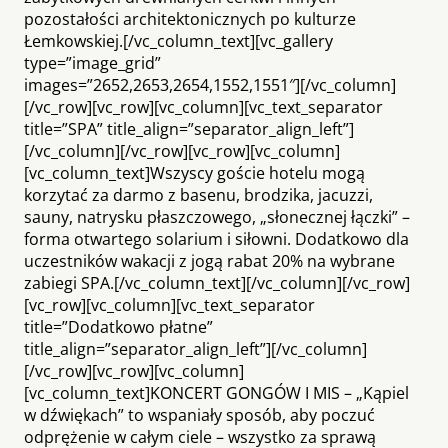
pozostałości architektonicznych po kulturze
Łemkowskiej.[/vc_column_text][vc_gallery
type=”image_grid”
images=”2652,2653,2654,1552,1551″][/vc_column]
[/vc_row][vc_row][vc_column][vc_text_separator
title=”SPA” title_align=”separator_align_left”]
[/vc_column][/vc_row][vc_row][vc_column]
[vc_column_text]Wszyscy goście hotelu mogą
korzytać za darmo z basenu, brodzika, jacuzzi,
sauny, natrysku płaszczowego, „słonecznej łączki” –
forma otwartego solarium i siłowni. Dodatkowo dla
uczestników wakacji z jogą rabat 20% na wybrane
zabiegi SPA.[/vc_column_text][/vc_column][/vc_row]
[vc_row][vc_column][vc_text_separator
title=”Dodatkowo płatne”
title_align=”separator_align_left”][/vc_column]
[/vc_row][vc_row][vc_column]
[vc_column_text]KONCERT GONGÓW I MIS – „Kąpiel
w dźwiękach” to wspaniały sposób, aby poczuć
odprężenie w całym ciele – wszystko za sprawą