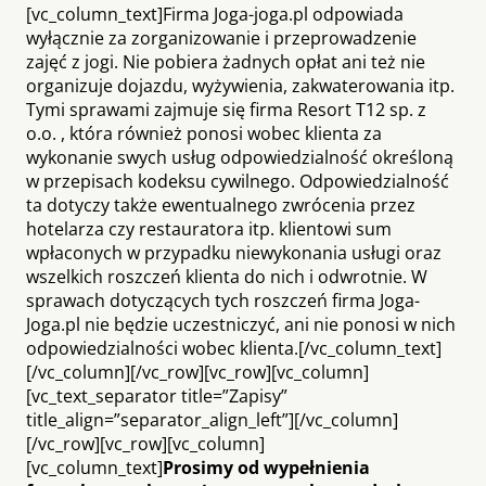
[vc_column_text]Firma Joga-joga.pl odpowiada
wyłącznie za zorganizowanie i przeprowadzenie
zajęć z jogi. Nie pobiera żadnych opłat ani też nie
organizuje dojazdu, wyżywienia, zakwaterowania itp.
Tymi sprawami zajmuje się firma Resort T12 sp. z
o.o. , która również ponosi wobec klienta za
wykonanie swych usług odpowiedzialność określoną
w przepisach kodeksu cywilnego. Odpowiedzialność
ta dotyczy także ewentualnego zwrócenia przez
hotelarza czy restauratora itp. klientowi sum
wpłaconych w przypadku niewykonania usługi oraz
wszelkich roszczeń klienta do nich i odwrotnie. W
sprawach dotyczących tych roszczeń firma Joga-
Joga.pl nie będzie uczestniczyć, ani nie ponosi w nich
odpowiedzialności wobec klienta.[/vc_column_text]
[/vc_column][/vc_row][vc_row][vc_column]
[vc_text_separator title=”Zapisy”
title_align=”separator_align_left”][/vc_column]
[/vc_row][vc_row][vc_column]
[vc_column_text]
Prosimy od wypełnienia