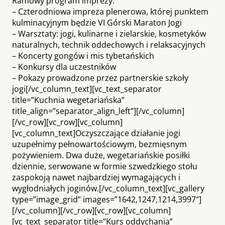
Ramowy program imprezy:
– Czterodniowa impreza plenerowa, której punktem
kulminacyjnym będzie VI Górski Maraton Jogi
– Warsztaty: jogi, kulinarne i zielarskie, kosmetyków
naturalnych, technik oddechowych i relaksacyjnych
– Koncerty gongów i mis tybetańskich
– Konkursy dla uczestników
– Pokazy prowadzone przez partnerskie szkoły
jogi[/vc_column_text][vc_text_separator
title=”Kuchnia wegetariańska”
title_align=”separator_align_left”][/vc_column]
[/vc_row][vc_row][vc_column]
[vc_column_text]Oczyszczające działanie jogi
uzupełnimy pełnowartościowym, bezmięsnym
pożywieniem. Dwa duże, wegetariańskie posiłki
dziennie, serwowane w formie szwedzkiego stołu
zaspokoją nawet najbardziej wymagających i
wygłodniałych joginów.[/vc_column_text][vc_gallery
type=”image_grid” images=”1642,1247,1214,3997″]
[/vc_column][/vc_row][vc_row][vc_column]
[vc_text_separator title=”Kurs oddychania”