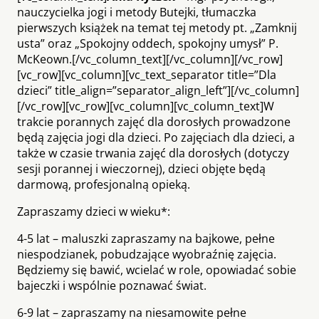
nauczycielka jogi i metody Butejki, tłumaczka
pierwszych książek na temat tej metody pt. „Zamknij
usta” oraz „Spokojny oddech, spokojny umysł” P.
McKeown.[/vc_column_text][/vc_column][/vc_row]
[vc_row][vc_column][vc_text_separator title=”Dla
dzieci” title_align=”separator_align_left”][/vc_column]
[/vc_row][vc_row][vc_column][vc_column_text]W
trakcie porannych zajęć dla dorosłych prowadzone
będą zajęcia jogi dla dzieci. Po zajęciach dla dzieci, a
także w czasie trwania zajęć dla dorosłych (dotyczy
sesji porannej i wieczornej), dzieci objęte będą
darmową, profesjonalną opieką.
Zapraszamy dzieci w wieku*:
4-5 lat – maluszki zapraszamy na bajkowe, pełne
niespodzianek, pobudzające wyobraźnię zajęcia.
Będziemy się bawić, wcielać w role, opowiadać sobie
bajeczki i wspólnie poznawać świat.
6-9 lat – zapraszamy na niesamowite pełne