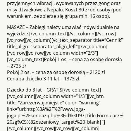
przyjemnych wibracji, wydawanych przez gong oraz
misy dźwiękowe z Nepalu. Koszt 30 zł od osoby (pod
warunkiem, że zbierze się grupa min. 16 osób).
MASAŻE – Zabiegi należy umawiać indywidualnie na
wyjeździe.[/vc_column_text][/vc_column][/vc_row]
[vc_row][vc_column][vc_text_separator title=”Cennik”
title_align=”separator_align_left”][/vc_column]
[/vc_row][vc_row][vc_column width=”2/3″]
[vc_column_text]Pokój 1 os. – cena za osobę dorosłą
– 2725 zł
Pokój 2 os. – cena za osobę dorosłą – 2120 zł
Cena za dziecko 3-11 lat – 1373 zł
Dziecko do 3 lat – GRATIS[/vc_column_text]
[/vc_column][vc_column width=”1/3″][vc_btn
title=”Zarezerwuj miejsce” color=”warning”
link=”url:http%3A%2F%2Fwww.joga-
joga.pl%2Fsondaz.php%3Fid%3D97|title:Formularz%
20zg%C5%82oszeniowy|target:%20_blank|”]
[/vc_column][/vc_row][vc_row][vc_column]