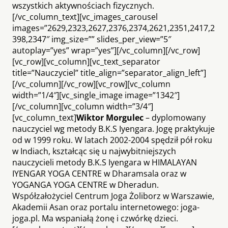
wszystkich aktywnościach fizycznych.
[/vc_column_text][vc_images_carousel
images=”2629,2323,2627,2376,2374,2621,2351,2417,2
398,2347″ img_size=”” slides_per_view=”5″
autoplay=”yes” wrap=”yes”][/vc_column][/vc_row]
[vc_row][vc_column][vc_text_separator
title=”Nauczyciel” title_align=”separator_align_left”]
[/vc_column][/vc_row][vc_row][vc_column
width=”1/4″][vc_single_image image=”1342″]
[/vc_column][vc_column width=”3/4″]
[vc_column_text]
Wiktor M
orgulec
– dyplomowany
nauczyciel wg metody B.K.S Iyengara. Jogę praktykuje
od w 1999 roku. W latach 2002-2004 spędził pół roku
w Indiach, kształcąc się u najwybitniejszych
nauczycieli metody B.K.S Iyengara w HIMALAYAN
IYENGAR YOGA CENTRE w Dharamsala oraz w
YOGANGA YOGA CENTRE w Dheradun.
Współzałożyciel Centrum Joga Żoliborz w Warszawie,
Akademii Asan oraz portalu internetowego: joga-
joga.pl. Ma wspaniałą żonę i czwórkę dzieci.