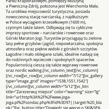
Parku Krajobrazowym, pomiędzy Muszyną
a Piwniczną-Zdrój, położona jest Wierchomla Mała.
Ta urokliwa miejscowość turystyczna, posiada
nowoczesną stację narciarską, z najdłuższym
w Polsce wyciągiem krzesełkowym (1600 m),
czynnym także latem. Odbywają się tu cykliczne
imprezy sportowe – narciarskie i rowerowe oraz
Górski Maraton Jogi. Turystów przyciągają tu zielone
lasy pełne grzybów i jagód, niepowtarzalna, spokojna
atmosfera oraz piękne widoki z górskich szczytów.
Łagodne i mało oblegane szlaki, idealnie nadają się
do rodzinnych wycieczek i spokojnych spacerów.
Popularnością cieszą się także wyprawy rowerowe
oraz nordic walking.[/vc_column_text][/vc_column]
[/vc_row][vc_row][vc_column width=”7/12″][vc_gallery
type=”image_grid” images=”1538,1551,1542″]
[/vc_column][vc_column width=”5/12″][vc_btn
title=”Zarezerwuj miejsce” color=”warning” size=”lg”
link=”url:http%3A%2F%2Fwww.joga-
joga.pl%2Fsondaz.php%3Fid%3D97||target:%20_bla
nk|”][vc_button title=”Dowiedz się więcej o SKI&SPA