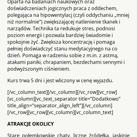
Oparta na badaniach naukowych oraz
doświadczeniach jogicznych praca z oddechem,
polegająca na hipowentylacj (czyli oddychaniu „mniej
niż normalnie”) zwiększającej natlenienie tkanek i
narządów. Technika ta redukuje stres, podnosi
poziom energii i pozwala bardziej świadomie i
spokojnie żyć. Zwiększa koncentrację i pomaga
pełniej doświadczyć stanu medytacyjnego na co
dzień. Pomaga w radzeniu sobie z m.in. z astmą,
atakami paniki, chrapaniem, bezdechami sennymi i
podwyższonym ciśnieniem.
Kurs trwa 5 dni i jest wliczony w cenę wyjazdu.
[/vc_column_text][/vc_column][/vc_row][vc_row]
[vc_column][vc_text_separator title=”Dodatkowo”
title_align=”separator_align_left”][/vc_column]
[/vc_row][vc_row][vc_column][vc_column_text]
ATRAKCJE OKOLICY
Stare połemkowskie chaty, liczne źródełka, jaskinie