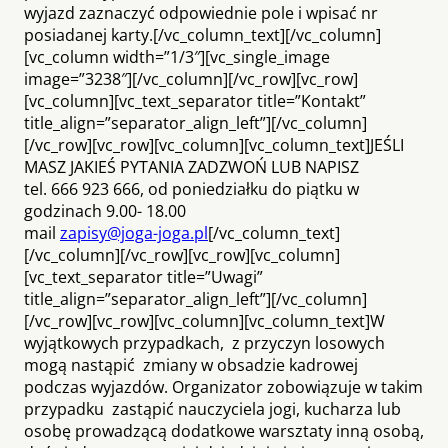
wyjazd zaznaczyć odpowiednie pole i wpisać nr
posiadanej karty.[/vc_column_text][/vc_column]
[vc_column width=”1/3″][vc_single_image
image=”3238″][/vc_column][/vc_row][vc_row]
[vc_column][vc_text_separator title=”Kontakt”
title_align=”separator_align_left”][/vc_column]
[/vc_row][vc_row][vc_column][vc_column_text]JEŚLI
MASZ JAKIEŚ PYTANIA ZADZWOŃ LUB NAPISZ
tel. 666 923 666, od poniedziałku do piątku w
godzinach 9.00- 18.00
mail
zapisy@joga-joga.pl
[/vc_column_text]
[/vc_column][/vc_row][vc_row][vc_column]
[vc_text_separator title=”Uwagi”
title_align=”separator_align_left”][/vc_column]
[/vc_row][vc_row][vc_column][vc_column_text]W
wyjątkowych przypadkach, z przyczyn losowych
mogą nastąpić zmiany w obsadzie kadrowej
podczas wyjazdów. Organizator zobowiązuje w takim
przypadku zastąpić nauczyciela jogi, kucharza lub
osobę prowadzącą dodatkowe warsztaty inną osobą,