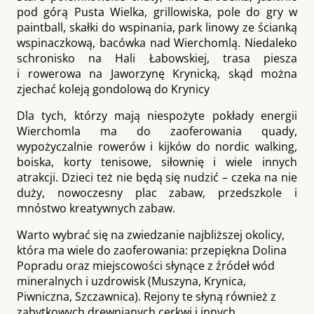
pod górą Pusta Wielka, grillowiska, pole do gry w
paintball, skałki do wspinania, park linowy ze ścianką
wspinaczkową, bacówka nad Wierchomlą. Niedaleko
schronisko na Hali Łabowskiej, trasa piesza
i rowerowa na Jaworzynę Krynicką, skąd można
zjechać koleją gondolową do Krynicy
Dla tych, którzy mają niespożyte pokłady energii
Wierchomla ma do zaoferowania quady,
wypożyczalnie rowerów i kijków do nordic walking,
boiska, korty tenisowe, siłownię i wiele innych
atrakcji. Dzieci też nie będą się nudzić – czeka na nie
duży, nowoczesny plac zabaw, przedszkole i
mnóstwo kreatywnych zabaw.
Warto wybrać się na zwiedzanie najbliższej okolicy,
która ma wiele do zaoferowania: przepiękna Dolina
Popradu oraz miejscowości słynące z źródeł wód
mineralnych i uzdrowisk (Muszyna, Krynica,
Piwniczna, Szczawnica). Rejony te słyną również z
zabytkowych drewnianych cerkwi i innych