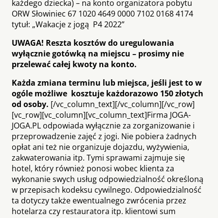
każdego dziecka) – na konto organizatora pobytu
ORW Słowiniec 67 1020 4649 0000 7102 0168 4174
tytuł: „Wakacje z jogą P4 2022”
UWAGA! Reszta kosztów do uregulowania
wyłącznie gotówką na miejscu – prosimy nie
przelewać całej kwoty na konto.
Każda zmiana terminu lub miejsca, jeśli jest to w
ogóle możliwe kosztuje każdorazowo 150 złotych
od osoby.
[/vc_column_text][/vc_column][/vc_row]
[vc_row][vc_column][vc_column_text]Firma JOGA-
JOGA.PL odpowiada wyłącznie za zorganizowanie i
przeprowadzenie zajęć z jogi. Nie pobiera żadnych
opłat ani też nie organizuje dojazdu, wyżywienia,
zakwaterowania itp. Tymi sprawami zajmuje się
hotel, który również ponosi wobec klienta za
wykonanie swych usług odpowiedzialność określoną
w przepisach kodeksu cywilnego. Odpowiedzialność
ta dotyczy także ewentualnego zwrócenia przez
hotelarza czy restauratora itp. klientowi sum