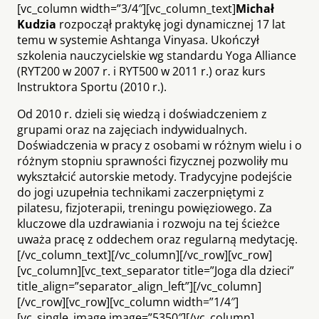
[vc_column width=”3/4″][vc_column_text]
Michał
Kudzia
rozpoczął praktykę jogi dynamicznej 17 lat
temu w systemie Ashtanga Vinyasa. Ukończył
szkolenia nauczycielskie wg standardu Yoga Alliance
(RYT200 w 2007 r. i RYT500 w 2011 r.) oraz kurs
Instruktora Sportu (2010 r.).
Od 2010 r. dzieli się wiedzą i doświadczeniem z
grupami oraz na zajęciach indywidualnych.
Doświadczenia w pracy z osobami w różnym wielu i o
różnym stopniu sprawności fizycznej pozwoliły mu
wykształcić autorskie metody. Tradycyjne podejście
do jogi uzupełnia technikami zaczerpniętymi z
pilatesu, fizjoterapii, treningu powięziowego. Za
kluczowe dla uzdrawiania i rozwoju na tej ścieżce
uważa pracę z oddechem oraz regularną medytację.
[/vc_column_text][/vc_column][/vc_row][vc_row]
[vc_column][vc_text_separator title=”Joga dla dzieci”
title_align=”separator_align_left”][/vc_column]
[/vc_row][vc_row][vc_column width=”1/4″]
[vc_single_image image=”5350″][/vc_column]