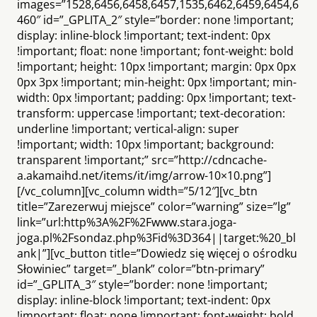
images=”1528,6456,6458,6457,1535,6462,6459,6454,6
460″ id=”_GPLITA_2″ style=”border: none !important;
display: inline-block !important; text-indent: 0px
!important; float: none !important; font-weight: bold
!important; height: 10px !important; margin: 0px 0px
0px 3px !important; min-height: 0px !important; min-
width: 0px !important; padding: 0px !important; text-
transform: uppercase !important; text-decoration:
underline !important; vertical-align: super
!important; width: 10px !important; background:
transparent !important;” src=”http://cdncache-
a.akamaihd.net/items/it/img/arrow-10×10.png”]
[/vc_column][vc_column width=”5/12″][vc_btn
title=”Zarezerwuj miejsce” color=”warning” size=”lg”
link=”url:http%3A%2F%2Fwww.stara.joga-
joga.pl%2Fsondaz.php%3Fid%3D364||target:%20_bl
ank|”][vc_button title=”Dowiedz się więcej o ośrodku
Słowiniec” target=”_blank” color=”btn-primary”
id=”_GPLITA_3″ style=”border: none !important;
display: inline-block !important; text-indent: 0px
!important; float: none !important; font-weight: bold