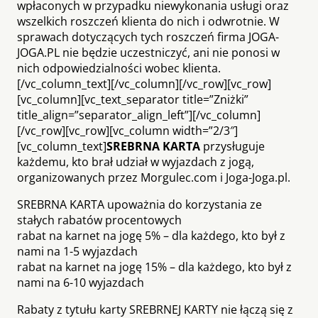
wpłaconych w przypadku niewykonania usługi oraz
wszelkich roszczeń klienta do nich i odwrotnie. W
sprawach dotyczących tych roszczeń firma JOGA-
JOGA.PL nie będzie uczestniczyć, ani nie ponosi w
nich odpowiedzialności wobec klienta.
[/vc_column_text][/vc_column][/vc_row][vc_row]
[vc_column][vc_text_separator title=”Zniżki”
title_align=”separator_align_left”][/vc_column]
[/vc_row][vc_row][vc_column width=”2/3″]
[vc_column_text]
SREBRNA KARTA
przysługuje
każdemu, kto brał udział w wyjazdach z jogą,
organizowanych przez Morgulec.com i Joga-Joga.pl.
SREBRNA KARTA upoważnia do korzystania ze
stałych rabatów procentowych
rabat na karnet na jogę 5% – dla każdego, kto był z
nami na 1-5 wyjazdach
rabat na karnet na jogę 15% – dla każdego, kto był z
nami na 6-10 wyjazdach
Rabaty z tytułu karty SREBRNEJ KARTY nie łączą się z