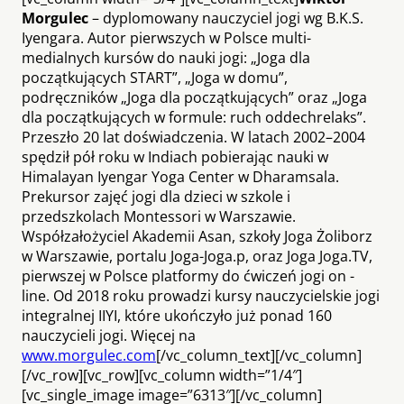
M
orgulec
– dyplomowany nauczyciel jogi wg B.K.S.
Iyengara. Autor pierwszych w Polsce multi­
medialnych kursów do nauki jogi: „Joga dla
początkujących START”, „Joga w domu”,
podręczników „Joga dla początkujących” oraz „Joga
dla początkujących w formule: ruch ­oddech­relaks”.
Przeszło 20 ­lat doświadczenia. W latach 2002–2004
spędził pół roku w Indiach pobierając nauki w
Himalayan Iyengar Yoga Center w Dharamsala.
Prekursor zajęć jogi dla dzieci w szkole i
przedszkolach Montessori w Warszawie.
Współzałożyciel Akademii Asan, szkoły Joga Żoliborz
w Warszawie, portalu Joga-Joga.p, oraz Joga ­Joga.TV,
pierwszej w Polsce platformy do ćwiczeń jogi on ­
line. Od 2018 roku prowadzi kursy nauczycielskie jogi
integralnej IIYI, które ukończyło już ponad 160
nauczycieli jogi. Więcej na
www.morgulec.com
[/vc_column_text][/vc_column]
[/vc_row][vc_row][vc_column width=”1/4″]
[vc_single_image image=”6313″][/vc_column]