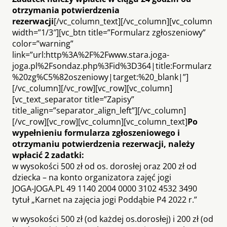
otrzymania potwierdzenia
rezerwacji
[/vc_column_text][/vc_column][vc_column
width=”1/3″][vc_btn title=”Formularz zgłoszeniowy”
color=”warning”
link=”url:http%3A%2F%2Fwww.stara.joga-
joga.pl%2Fsondaz.php%3Fid%3D364|title:Formularz
%20zg%C5%82oszeniowy|target:%20_blank|”]
[/vc_column][/vc_row][vc_row][vc_column]
[vc_text_separator title=”Zapisy”
title_align=”separator_align_left”][/vc_column]
[/vc_row][vc_row][vc_column][vc_column_text]
Po
wypełnieniu formularza zgłoszeniowego i
otrzymaniu potwierdzenia rezerwacji, należy
wpłacić 2 zadatki:
w wysokości 500 zł od os. dorosłej oraz 200 zł od
dziecka – na konto organizatora zajęć jogi
JOGA-JOGA.PL 49 1140 2004 0000 3102 4532 3490
tytuł „Karnet na zajęcia jogi Poddąbie P4 2022 r.”
w wysokości 500 zł (od każdej os.dorosłej) i 200 zł (od