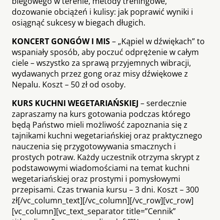
biegowego w terenie, metody treningowe,
dozowanie obciążeń i kulisy: jak poprawić wyniki i
osiągnąć sukcesy w biegach długich.
KONCERT GONGÓW I MIS
– „Kąpiel w dźwiękach” to
wspaniały sposób, aby poczuć odprężenie w całym
ciele – wszystko za sprawą przyjemnych wibracji,
wydawanych przez gong oraz misy dźwiękowe z
Nepalu. Koszt – 50 zł od osoby.
KURS KUCHNI WEGETARIAŃSKIEJ
– serdecznie
zapraszamy na kurs gotowania podczas którego
będą Państwo mieli możliwość zapoznania się z
tajnikami kuchni wegetariańskiej oraz praktycznego
nauczenia się przygotowywania smacznych i
prostych potraw. Każdy uczestnik otrzyma skrypt z
podstawowymi wiadomościami na temat kuchni
wegetariańskiej oraz prostymi i pomysłowymi
przepisami. Czas trwania kursu – 3 dni. Koszt – 300
zł[/vc_column_text][/vc_column][/vc_row][vc_row]
[vc_column][vc_text_separator title=”Cennik”