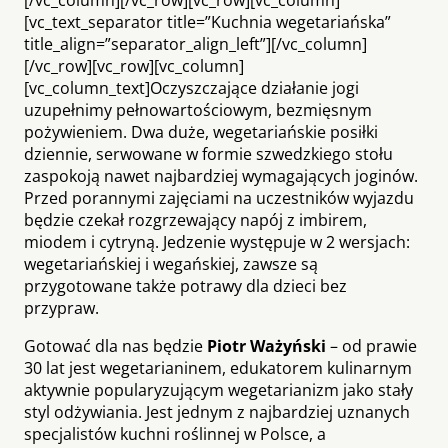
[vc_text_separator title=”Kuchnia wegetariańska”
title_align=”separator_align_left”][/vc_column]
[/vc_row][vc_row][vc_column]
[vc_column_text]Oczyszczające działanie jogi
uzupełnimy pełnowartościowym, bezmięsnym
pożywieniem. Dwa duże, wegetariańskie posiłki
dziennie, serwowane w formie szwedzkiego stołu
zaspokoją nawet najbardziej wymagających joginów.
Przed porannymi zajęciami na uczestników wyjazdu
będzie czekał rozgrzewający napój z imbirem,
miodem i cytryną. Jedzenie występuje w 2 wersjach:
wegetariańskiej i wegańskiej, zawsze są
przygotowane także potrawy dla dzieci bez
przypraw.
Gotować dla nas będzie
Piotr Ważyński
– od prawie
30 lat jest wegetarianinem, edukatorem kulinarnym
aktywnie popularyzującym wegetarianizm jako stały
styl odżywiania. Jest jednym z najbardziej uznanych
specjalistów kuchni roślinnej w Polsce, a