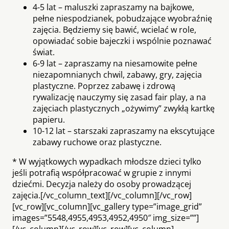
4-5 lat – maluszki zapraszamy na bajkowe,
pełne niespodzianek, pobudzające wyobraźnię
zajęcia. Będziemy się bawić, wcielać w role,
opowiadać sobie bajeczki i wspólnie poznawać
świat.
6-9 lat – zapraszamy na niesamowite pełne
niezapomnianych chwil, zabawy, gry, zajęcia
plastyczne. Poprzez zabawę i zdrową
rywalizację nauczymy się zasad fair play, a na
zajęciach plastycznych „ożywimy” zwykłą kartkę
papieru.
10-12 lat – starszaki zapraszamy na ekscytujące
zabawy ruchowe oraz plastyczne.
* W wyjątkowych wypadkach młodsze dzieci tylko
jeśli potrafią współpracować w grupie z innymi
dziećmi. Decyzja należy do osoby prowadzącej
zajęcia.[/vc_column_text][/vc_column][/vc_row]
[vc_row][vc_column][vc_gallery type=”image_grid”
images=”5548,4955,4953,4952,4950″ img_size=””]
[/vc_column][/vc_row][vc_row][vc_column]