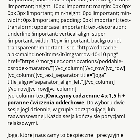
!important; height: 10px !important; margin: 0px 0px
0px 3px !important; min-height: 0px !important; min-
width: 0px !important; padding: 0px !important; text-
transform: uppercase !important; text-decoration:
underline !important; vertical-align: super
!important; width: 10px !important; background:
transparent !important;” src=”http://cdncache-
a.akamaihd.net/items/it/img/arrow-10×10.png”
href=”https://morgulec.com/locations/poddabie-
osrodek-maraton/”][/vc_column][/vc_row][vc_row]
[vc_column][vc_text_separator title=”Joga”
title_align=”separator_align_left”][/vc_column]
[/vc_row][vc_row][vc_column]
[vc_column_text]
Ćwiczymy codziennie 4 x 1,5 h +
poranne ćwiczenia oddechowe
. Do wyboru dwie
sesje jogi dziennie, w grupie początkującej lub
zaawansowanej. Każda sesja kończy się pozycjami
relaksowymi.
Joga, której nauczamy to bezpieczne i precyzyjnie