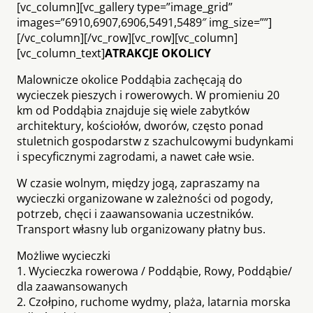
[vc_column][vc_gallery type=”image_grid”
images=”6910,6907,6906,5491,5489″ img_size=””]
[/vc_column][/vc_row][vc_row][vc_column]
[vc_column_text]
ATRAKCJE OKOLICY
Malownicze okolice Poddąbia zachęcają do
wycieczek pieszych i rowerowych. W promieniu 20
km od Poddąbia znajduje się wiele zabytków
architektury, kościołów, dworów, często ponad
stuletnich gospodarstw z szachulcowymi budynkami
i specyficznymi zagrodami, a nawet całe wsie.
W czasie wolnym, między jogą, zapraszamy na
wycieczki organizowane w zależności od pogody,
potrzeb, chęci i zaawansowania uczestników.
Transport własny lub organizowany płatny bus.
Możliwe wycieczki
1. Wycieczka rowerowa / Poddąbie, Rowy, Poddąbie/
dla zaawansowanych
2. Czołpino, ruchome wydmy, plaża, latarnia morska