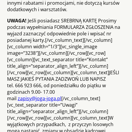
innymi rabatami i promocjami, nie dotyczą kursów
dodatkowych i warsztatów.
UWAGA!
Jeśli posiadasz SREBRNĄ KARTĘ Prosimy
podczas wypełniania FORMULARZA ZGŁOSZENIA na
wyjazd zaznaczyć odpowiednie pole i wpisać nr
posiadanej karty.[/vc_column_text][/vc_column]
[vc_column width=”1/3″][vc_single_image
image=”3238″][/vc_column][/vc_row][vc_row]
[vc_column][vc_text_separator title=”Kontakt”
title_align=”separator_align_left”][/vc_column]
[/vc_row][vc_row][vc_column][vc_column_text]JEŚLI
MASZ JAKIEŚ PYTANIA ZADZWOŃ LUB NAPISZ
tel. 666 923 666, od poniedziałku do piątku w
godzinach 9.00- 17.00
mail
zapisy@joga-joga.pl
[/vc_column_text]
[vc_text_separator title=”Uwagi”
title_align=”separator_align_left”][/vc_column]
[/vc_row][vc_row][vc_column][vc_column_text]W
wyjątkowych przypadkach, z przyczyn losowych
mogą nastąpić zmiany w obsadzie kadrowej