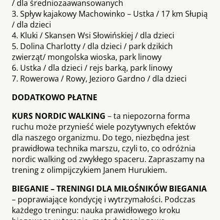
/ dla średniozaawansowanych
3. Spływ kajakowy Machowinko – Ustka / 17 km Słupią
/ dla dzieci
4. Kluki / Skansen Wsi Słowińskiej / dla dzieci
5. Dolina Charlotty / dla dzieci / park dzikich
zwierząt/ mongolska wioska, park linowy
6. Ustka / dla dzieci / rejs barką, park linowy
7. Rowerowa / Rowy, Jezioro Gardno / dla dzieci
DODATKOWO PŁATNE
KURS NORDIC WALKING
– ta niepozorna forma
ruchu może przynieść wiele pozytywnych efektów
dla naszego organizmu. Do tego, niezbędna jest
prawidłowa technika marszu, czyli to, co odróżnia
nordic walking od zwykłego spaceru. Zapraszamy na
trening z olimpijczykiem Janem Hurukiem.
BIEGANIE – TRENINGI DLA MIŁOŚNIKÓW BIEGANIA
– poprawiające kondycję i wytrzymałości. Podczas
każdego treningu: nauka prawidłowego kroku