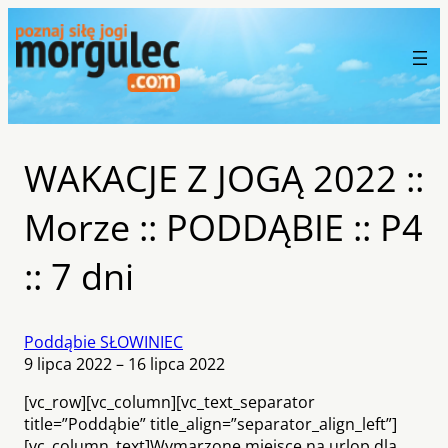
WAKACJE Z JOGĄ 2022 ::
Morze :: PODDĄBIE :: P4
:: 7 dni
Poddąbie SŁOWINIEC
9 lipca 2022 – 16 lipca 2022
[vc_row][vc_column][vc_text_separator
title=”Poddąbie” title_align=”separator_align_left”]
[vc_column_text]Wymarzone miejsce na urlop dla