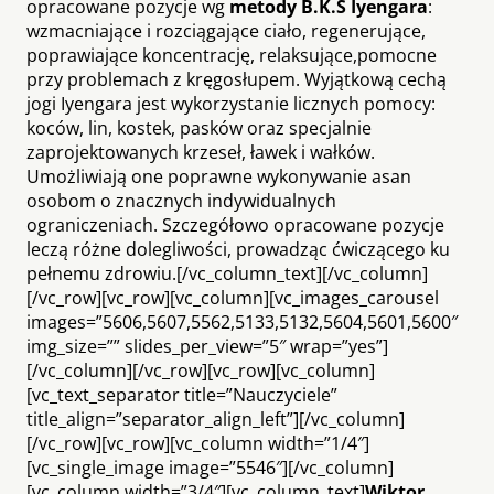
opracowane pozycje wg
metody B.K.S Iyengara
:
wzmacniające i rozciągające ciało, regenerujące,
poprawiające koncentrację, relaksujące,pomocne
przy problemach z kręgosłupem. Wyjątkową cechą
jogi Iyengara jest wykorzystanie licznych pomocy:
koców, lin, kostek, pasków oraz specjalnie
zaprojektowanych krzeseł, ławek i wałków.
Umożliwiają one poprawne wykonywanie asan
osobom o znacznych indywidualnych
ograniczeniach. Szczegółowo opracowane pozycje
leczą różne dolegliwości, prowadząc ćwiczącego ku
pełnemu zdrowiu.[/vc_column_text][/vc_column]
[/vc_row][vc_row][vc_column][vc_images_carousel
images=”5606,5607,5562,5133,5132,5604,5601,5600″
img_size=”” slides_per_view=”5″ wrap=”yes”]
[/vc_column][/vc_row][vc_row][vc_column]
[vc_text_separator title=”Nauczyciele”
title_align=”separator_align_left”][/vc_column]
[/vc_row][vc_row][vc_column width=”1/4″]
[vc_single_image image=”5546″][/vc_column]
[vc_column width=”3/4″][vc_column_text]
Wiktor