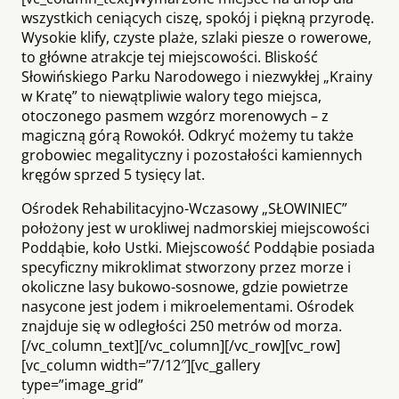
wszystkich ceniących ciszę, spokój i piękną przyrodę.
Wysokie klify, czyste plaże, szlaki piesze o rowerowe,
to główne atrakcje tej miejscowości. Bliskość
Słowińskiego Parku Narodowego i niezwykłej „Krainy
w Kratę” to niewątpliwie walory tego miejsca,
otoczonego pasmem wzgórz morenowych – z
magiczną górą Rowokół. Odkryć możemy tu także
grobowiec megalityczny i pozostałości kamiennych
kręgów sprzed 5 tysięcy lat.
Ośrodek Rehabilitacyjno-Wczasowy „SŁOWINIEC”
położony jest w urokliwej nadmorskiej miejscowości
Poddąbie, koło Ustki. Miejscowość Poddąbie posiada
specyficzny mikroklimat stworzony przez morze i
okoliczne lasy bukowo-sosnowe, gdzie powietrze
nasycone jest jodem i mikroelementami. Ośrodek
znajduje się w odległości 250 metrów od morza.
[/vc_column_text][/vc_column][/vc_row][vc_row]
[vc_column width=”7/12″][vc_gallery
type=”image_grid”