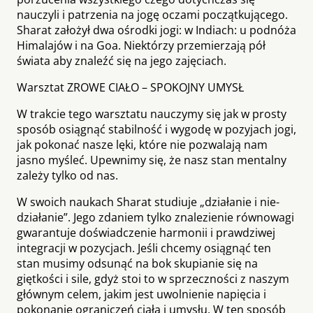
nauczyli i patrzenia na jogę oczami początkującego.
Sharat założył dwa ośrodki jogi: w Indiach: u podnóża
Himalajów i na Goa. Niektórzy przemierzają pół
świata aby znaleźć się na jego zajęciach.
Warsztat ZROWE CIAŁO – SPOKOJNY UMYSŁ
W trakcie tego warsztatu nauczymy się jak w prosty
sposób osiągnąć stabilność i wygodę w pozyjach jogi,
jak pokonać nasze lęki, które nie pozwalają nam
jasno myśleć. Upewnimy się, że nasz stan mentalny
zależy tylko od nas.
W swoich naukach Sharat studiuje „działanie i nie-
działanie”. Jego zdaniem tylko znalezienie równowagi
gwarantuje doświadczenie harmonii i prawdziwej
integracji w pozycjach. Jeśli chcemy osiągnąć ten
stan musimy odsunąć na bok skupianie się na
giętkości i sile, gdyż stoi to w sprzeczności z naszym
głównym celem, jakim jest uwolnienie napięcia i
pokonanie ograniczeń ciała i umysłu. W ten sposób