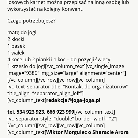
losowych karnet można przepisać na inną osobę lub
wykorzystać na kolejny Konwent.
Czego potrzebujesz?
matę do jogi
2 klocki
1 pasek
1 wałek
4 koce lub 2 pianki i 1 koc – do pozycji świecy
1 krzesło do jogi[/vc_column_text][vc_single_image
image=”9386″ img_size=”large” alignment=”center”]
[/vc_column][/vc_row][vc_row][vc_column]
[vc_text_separator title=”Kontakt do organizatorów”
title_align=”separator_align_left”]
[vc_column_text]
redakcja@joga-joga.pl
tel. 534 923 923, 666 923 999
[/vc_column_text]
[vc_separator style=”double” border_width=”2″]
[/vc_column][/vc_row][vc_row][vc_column]
[vc_column_text]
Wiktor Morgulec o Sharacie Arora