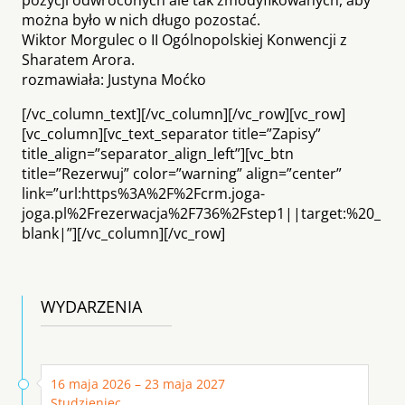
można było w nich długo pozostać.
Wiktor Morgulec o II Ogólnopolskiej Konwencji z
Sharatem Arora.
rozmawiała: Justyna Moćko
[/vc_column_text][/vc_column][/vc_row][vc_row]
[vc_column][vc_text_separator title=”Zapisy”
title_align=”separator_align_left”][vc_btn
title=”Rezerwuj” color=”warning” align=”center”
link=”url:https%3A%2F%2Fcrm.joga-
joga.pl%2Frezerwacja%2F736%2Fstep1||target:%20_
blank|”][/vc_column][/vc_row]
WYDARZENIA
16 maja 2026 – 23 maja 2027
Studzieniec