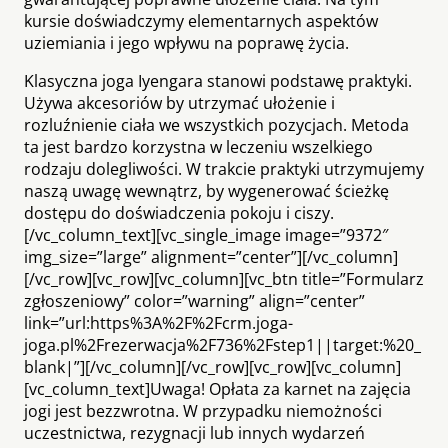
kursie doświadczymy elementarnych aspektów
uziemiania i jego wpływu na poprawę życia.
Klasyczna joga Iyengara stanowi podstawę praktyki.
Używa akcesoriów by utrzymać ułożenie i
rozluźnienie ciała we wszystkich pozycjach. Metoda
ta jest bardzo korzystna w leczeniu wszelkiego
rodzaju dolegliwości. W trakcie praktyki utrzymujemy
naszą uwagę wewnątrz, by wygenerować ścieżkę
dostępu do doświadczenia pokoju i ciszy.
[/vc_column_text][vc_single_image image=”9372″
img_size=”large” alignment=”center”][/vc_column]
[/vc_row][vc_row][vc_column][vc_btn title=”Formularz
zgłoszeniowy” color=”warning” align=”center”
link=”url:https%3A%2F%2Fcrm.joga-
joga.pl%2Frezerwacja%2F736%2Fstep1||target:%20_
blank|”][/vc_column][/vc_row][vc_row][vc_column]
[vc_column_text]Uwaga! Opłata za karnet na zajęcia
jogi jest bezzwrotna. W przypadku niemożności
uczestnictwa, rezygnacji lub innych wydarzeń