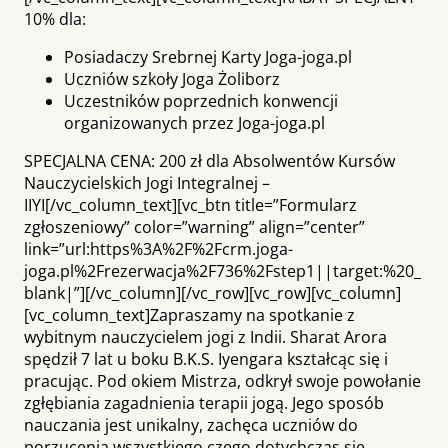
10% dla:
Posiadaczy Srebrnej Karty Joga-joga.pl
Uczniów szkoły Joga Żoliborz
Uczestników poprzednich konwencji
organizowanych przez Joga-joga.pl
SPECJALNA CENA: 200 zł dla Absolwentów Kursów
Nauczycielskich Jogi Integralnej –
IIYI[/vc_column_text][vc_btn title=”Formularz
zgłoszeniowy” color=”warning” align=”center”
link=”url:https%3A%2F%2Fcrm.joga-
joga.pl%2Frezerwacja%2F736%2Fstep1||target:%20_
blank|”][/vc_column][/vc_row][vc_row][vc_column]
[vc_column_text]Zapraszamy na spotkanie z
wybitnym nauczycielem jogi z Indii. Sharat Arora
spędził 7 lat u boku B.K.S. Iyengara kształcąc się i
pracując. Pod okiem Mistrza, odkrył swoje powołanie
zgłębiania zagadnienia terapii jogą. Jego sposób
nauczania jest unikalny, zachęca uczniów do
porzucenia wszystkiego czego dotychczas się