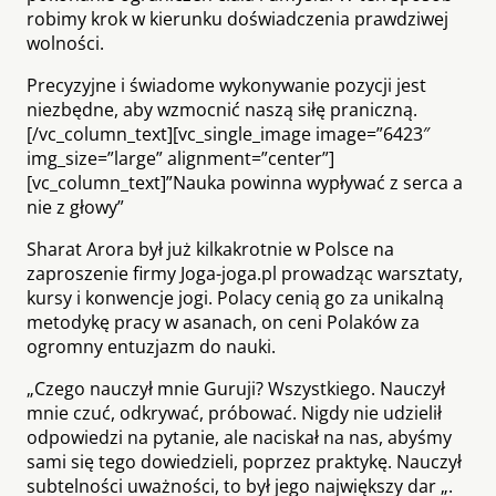
robimy krok w kierunku doświadczenia prawdziwej
wolności.
Precyzyjne i świadome wykonywanie pozycji jest
niezbędne, aby wzmocnić naszą siłę praniczną.
[/vc_column_text][vc_single_image image=”6423″
img_size=”large” alignment=”center”]
[vc_column_text]”Nauka powinna wypływać z serca a
nie z głowy”
Sharat Arora był już kilkakrotnie w Polsce na
zaproszenie firmy Joga-joga.pl prowadząc warsztaty,
kursy i konwencje jogi. Polacy cenią go za unikalną
metodykę pracy w asanach, on ceni Polaków za
ogromny entuzjazm do nauki.
„Czego nauczył mnie Guruji? Wszystkiego. Nauczył
mnie czuć, odkrywać, próbować. Nigdy nie udzielił
odpowiedzi na pytanie, ale naciskał na nas, abyśmy
sami się tego dowiedzieli, poprzez praktykę. Nauczył
subtelności uważności, to był jego największy dar „.