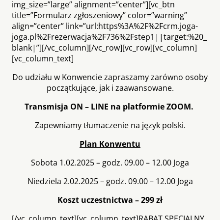
img_size=”large” alignment=”center”][vc_btn
title=”Formularz zgłoszeniowy” color=”warning”
align=”center” link=”url:https%3A%2F%2Fcrm.joga-
joga.pl%2Frezerwacja%2F736%2Fstep1||target:%20_
blank|”][/vc_column][/vc_row][vc_row][vc_column]
[vc_column_text]
Do udziału w Konwencie zapraszamy zarówno osoby
początkujące, jak i zaawansowane.
Transmisja ON – LINE na platformie ZOOM.
Zapewniamy tłumaczenie na język polski.
Plan Konwentu
Sobota 1.02.2025 – godz. 09.00 – 12.00 Joga
Niedziela 2.02.2025 – godz. 09.00 – 12.00 Joga
Koszt uczestnictwa – 299 zł
[/vc_column_text][vc_column_text]RABAT SPECJALNY