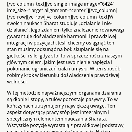
[/vc_column_text][vc_single_image image=”6424″
img_size=”large” alignment=”center”][/vc_column]
[/vc_row][vc_row][vc_column][vc_column_text]W
swoich naukach Sharat studiuje „działanie i nie-
działanie”. Jego zdaniem tylko znalezienie równowagi
gwarantuje doświadczenie harmonii i prawdziwej
integracji w pozycjach. Jeśli chcemy osiągnąć ten
stan musimy odsunąć na bok skupianie się na
giętkości i sile, gdyż stoi to w sprzeczności z naszym
głównym celem, jakim jest uwolnienie napięcia i
pokonanie ograniczeń ciała i umysłu. W ten sposób
robimy krok w kierunku doświadczenia prawdziwej
wolności.
W tej metodzie najważniejszymi organami działania
są dłonie i stopy, a tułów pozostaje pasywny. To w
kończynach utrzymujemy największą uwagę. Ten
aspekt dotyczący pracy stóp jest integralnym i
specyficznym elementem nauczania Sharata.
Wszystkie pozycje wyrastają z prawidłowej podstawy,
gwarantującej poprawne ułożenie ciała. Na tym