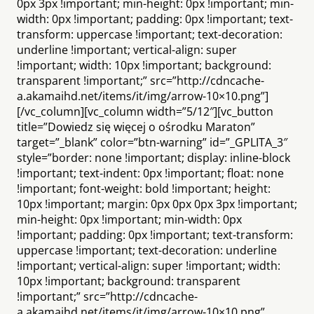
0px 3px !important; min-height: 0px !important; min-
width: 0px !important; padding: 0px !important; text-
transform: uppercase !important; text-decoration:
underline !important; vertical-align: super
!important; width: 10px !important; background:
transparent !important;” src=”http://cdncache-
a.akamaihd.net/items/it/img/arrow-10×10.png”]
[/vc_column][vc_column width=”5/12″][vc_button
title=”Dowiedz się więcej o ośrodku Maraton”
target=”_blank” color=”btn-warning” id=”_GPLITA_3″
style=”border: none !important; display: inline-block
!important; text-indent: 0px !important; float: none
!important; font-weight: bold !important; height:
10px !important; margin: 0px 0px 0px 3px !important;
min-height: 0px !important; min-width: 0px
!important; padding: 0px !important; text-transform:
uppercase !important; text-decoration: underline
!important; vertical-align: super !important; width:
10px !important; background: transparent
!important;” src=”http://cdncache-
a.akamaihd.net/items/it/img/arrow-10×10.png”