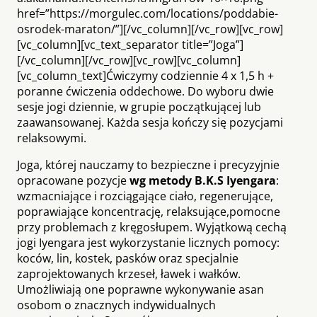
href=”https://morgulec.com/locations/poddabie-
osrodek-maraton/”][/vc_column][/vc_row][vc_row]
[vc_column][vc_text_separator title=”Joga”]
[/vc_column][/vc_row][vc_row][vc_column]
[vc_column_text]Ćwiczymy codziennie 4 x 1,5 h +
poranne ćwiczenia oddechowe. Do wyboru dwie
sesje jogi dziennie, w grupie początkującej lub
zaawansowanej. Każda sesja kończy się pozycjami
relaksowymi.
Joga, której nauczamy to bezpieczne i precyzyjnie
opracowane pozycje
wg metody B.K.S Iyengara
:
wzmacniające i rozciągające ciało, regenerujące,
poprawiające koncentrację, relaksujące,pomocne
przy problemach z kręgosłupem. Wyjątkową cechą
jogi Iyengara jest wykorzystanie licznych pomocy:
koców, lin, kostek, pasków oraz specjalnie
zaprojektowanych krzeseł, ławek i wałków.
Umożliwiają one poprawne wykonywanie asan
osobom o znacznych indywidualnych