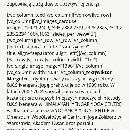
zapewniają dużą dawkę pozytywnej energii.
[/vc_column_text][/vc_column][/vc_row][vc_row]
[vc_column][vc_images_carousel
images=”2421,2409,2405,2382,2381,2328,2325,2311,2
235,2234,1664,1663″ slides_per_view=”5″]
[/vc_column][/vc_row][vc_row][vc_column]
[vc_text_separator title=”Nauczyciele”
title_align=”separator_align_left”][/vc_column]
[/vc_row][vc_row][vc_column width=”1/4″]
[vc_single_image image=”1396″][/vc_column]
[vc_column width=”3/4″][vc_column_text]
Wiktor
M
orgulec
– dyplomowany nauczyciel wg metody
B.K.S Iyengara. Jogę praktykuje od w 1999 roku. W
latach 2002-2004 spędził pół roku w Indiach,
kształcąc się u najwybitniejszych nauczycieli metody
B.K.S Iyengara w HIMALAYAN IYENGAR YOGA CENTRE
w Dharamsala oraz w YOGANGA YOGA CENTRE w
Dheradun. Współzałożyciel Centrum Joga Żoliborz w
Warszawie, Akademii Asan oraz portalu
internetowego: joga-joga.pl. Ma wspaniałą żonę i