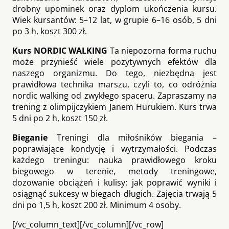
drobny upominek oraz dyplom ukończenia kursu.
Wiek kursantów: 5–12 lat, w grupie 6–16 osób, 5 dni
po 3 h, koszt 300 zł.
Kurs NORDIC WALKING
Ta niepozorna forma ruchu
może przynieść wiele pozytywnych efektów dla
naszego organizmu. Do tego, niezbędna jest
prawidłowa technika marszu, czyli to, co odróżnia
nordic walking od zwykłego spaceru. Zapraszamy na
trening z olimpijczykiem Janem Hurukiem. Kurs trwa
5 dni po 2 h, koszt 150 zł.
Bieganie
Treningi dla miłośników biegania –
poprawiające kondycję i wytrzymałości. Podczas
każdego treningu: nauka prawidłowego kroku
biegowego w terenie, metody treningowe,
dozowanie obciążeń i kulisy: jak poprawić wyniki i
osiągnąć sukcesy w biegach długich. Zajęcia trwają 5
dni po 1,5 h, koszt 200 zł. Minimum 4 osoby.
[/vc_column_text][/vc_column][/vc_row]