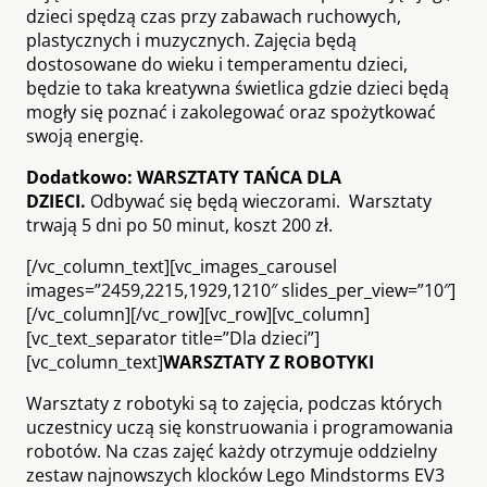
dzieci spędzą czas przy zabawach ruchowych,
plastycznych i muzycznych. Zajęcia będą
dostosowane do wieku i temperamentu dzieci,
będzie to taka kreatywna świetlica gdzie dzieci będą
mogły się poznać i zakolegować oraz spożytkować
swoją energię.
Dodatkowo: WARSZTATY TAŃCA DLA
DZIECI.
Odbywać się będą wieczorami. Warsztaty
trwają 5 dni po 50 minut, koszt 200 zł.
[/vc_column_text][vc_images_carousel
images=”2459,2215,1929,1210″ slides_per_view=”10″]
[/vc_column][/vc_row][vc_row][vc_column]
[vc_text_separator title=”Dla dzieci”]
[vc_column_text]
WARSZTATY Z ROBOTYKI
Warsztaty z robotyki są to zajęcia, podczas których
uczestnicy uczą się konstruowania i programowania
robotów. Na czas zajęć każdy otrzymuje oddzielny
zestaw najnowszych klocków Lego Mindstorms EV3