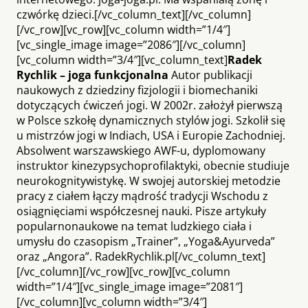
czwórkę dzieci.[/vc_column_text][/vc_column]
[/vc_row][vc_row][vc_column width=”1/4″]
[vc_single_image image=”2086″][/vc_column]
[vc_column width=”3/4″][vc_column_text]
Radek
Rychlik – joga funkcjonalna
Autor publikacji
naukowych z dziedziny fizjologii i biomechaniki
dotyczących ćwiczeń jogi. W 2002r. założył pierwszą
w Polsce szkołę dynamicznych stylów jogi. Szkolił się
u mistrzów jogi w Indiach, USA i Europie Zachodniej.
Absolwent warszawskiego AWF-u, dyplomowany
instruktor kinezypsychoprofilaktyki, obecnie studiuje
neurokognitywistykę. W swojej autorskiej metodzie
pracy z ciałem łączy mądrość tradycji Wschodu z
osiągnięciami współczesnej nauki. Pisze artykuły
popularnonaukowe na temat ludzkiego ciała i
umysłu do czasopism „Trainer”, „Yoga&Ayurveda”
oraz „Angora”. RadekRychlik.pl[/vc_column_text]
[/vc_column][/vc_row][vc_row][vc_column
width=”1/4″][vc_single_image image=”2081″]
[/vc_column][vc_column width=”3/4″]