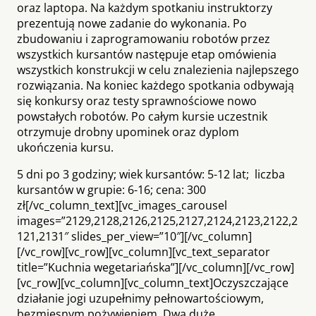
oraz laptopa. Na każdym spotkaniu instruktorzy
prezentują nowe zadanie do wykonania. Po
zbudowaniu i zaprogramowaniu robotów przez
wszystkich kursantów następuje etap omówienia
wszystkich konstrukcji w celu znalezienia najlepszego
rozwiązania. Na koniec każdego spotkania odbywają
się konkursy oraz testy sprawnościowe nowo
powstałych robotów. Po całym kursie uczestnik
otrzymuje drobny upominek oraz dyplom
ukończenia kursu.
5 dni po 3 godziny; wiek kursantów: 5-12 lat; liczba
kursantów w grupie: 6-16; cena: 300
zł[/vc_column_text][vc_images_carousel
images=”2129,2128,2126,2125,2127,2124,2123,2122,2
121,2131″ slides_per_view=”10″][/vc_column]
[/vc_row][vc_row][vc_column][vc_text_separator
title=”Kuchnia wegetariańska”][/vc_column][/vc_row]
[vc_row][vc_column][vc_column_text]Oczyszczające
działanie jogi uzupełnimy pełnowartościowym,
bezmięsnym pożywieniem. Dwa duże,