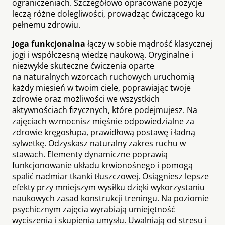
ograniczeniach. Szczegółowo opracowane pozycje
leczą różne dolegliwości, prowadząc ćwiczącego ku
pełnemu zdrowiu.
Joga funkcjonalna
łączy w sobie mądrość klasycznej
jogi i współczesną wiedzę naukową. Oryginalne i
niezwykle skuteczne ćwiczenia oparte
na naturalnych wzorcach ruchowych uruchomią
każdy mięsień w twoim ciele, poprawiając twoje
zdrowie oraz możliwości we wszystkich
aktywnościach fizycznych, które podejmujesz. Na
zajęciach wzmocnisz mięśnie odpowiedzialne za
zdrowie kręgosłupa, prawidłową postawę i ładną
sylwetkę. Odzyskasz naturalny zakres ruchu w
stawach. Elementy dynamiczne poprawią
funkcjonowanie układu krwionośnego i pomogą
spalić nadmiar tkanki tłuszczowej. Osiągniesz lepsze
efekty przy mniejszym wysiłku dzięki wykorzystaniu
naukowych zasad konstrukcji treningu. Na poziomie
psychicznym zajęcia wyrabiają umiejętność
wyciszenia i skupienia umysłu. Uwalniają od stresu i