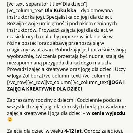
[vc_text_separator title=”Dla dzieci”]
[vc_column_text]
Ula Kukulska –
dyplomowana
instruktorka jogi. Specjalistka od jogi dla dzieci.
Rozwija swoje umiejętności pod okiem cenionych
instruktorów. Prowadzi zajęcia jogi dla dzieci, w
czasie których maluchy poprzez wcielanie się w
różne postaci oraz zabawę przenoszą się w
magiczny świat asan. Pobudzając jednocześnie swoją
wyobraźnię, ćwiczenia przestają być nudne, stają się
niezapomnianą przygoda dla każdego malucha.
Prowadzi zajęcia kreatywne oraz jogę dla dzieci. Uczy
w Joga Żoliborz.[/vc_column_text][/vc_column]
[/vc_row][vc_row][vc_column][vc_column_text]
JOGA I
ZAJĘCIA KREATYWNE DLA DZIECI
Zapraszamy rodziny z dziećmi. Codziennie podczas
wszystkich zajęć jogi dla dorosłych będą prowadzone
zajęcia kreatywne i joga dla dzieci
– w cenie wyjazdu
Zajęcia dla dzieci w wieku
4-12 lat
. Oprócz zajęć jogi,