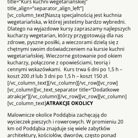
title=”Kurs kuchni wegetariańskiej”
title_align=”separator_align_left”]
[vc_column_text]Naszą specjalnością jest kuchnia
wegetariańska, w której jesteśmy bardzo wybredni.
Dlatego na wyjazdowe kursy zapraszamy najlepszych
kucharzy wegetarian, którzy przygotowują dla nas
zdrowe, pyszne posiłki, a wieczorami dzielą się z
chętnymi swoim doświadczeniem na kursie kuchni
wegetariańskiej. Wieczorne gotowanie pod okiem
kucharzy, połączone z opowieściami, teorią i
cennymi wskazówkami. Kurs trwa 6 dni po 1,5 h –
koszt 200 zł lub 3 dni po 1,5 h – koszt 150 zł.
[/vc_column_text][/vc_column][/vc_row][vc_row]
[vc_column][vc_text_separator title=”Dodatkowe
atrakcje”][/vc_column][/vc_row][vc_row][vc_column]
[vc_column_text]
ATRAKCJE OKOLICY
Malownicze okolice Poddąbia zachęcają do
wycieczek pieszych i rowerowych. W promieniu 20
km od Poddąbia znajduje się wiele zabytków
architektury, kościołów, dworów, często ponad