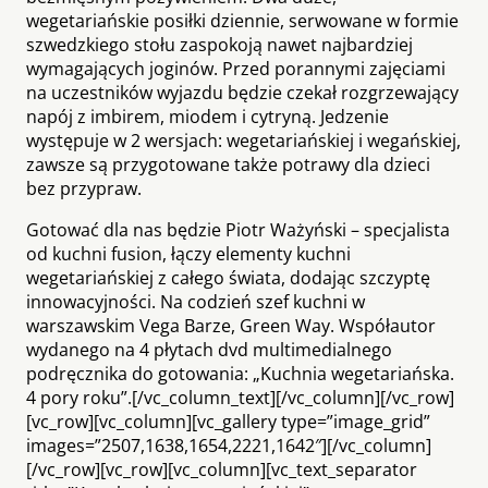
wegetariańskie posiłki dziennie, serwowane w formie
szwedzkiego stołu zaspokoją nawet najbardziej
wymagających joginów. Przed porannymi zajęciami
na uczestników wyjazdu będzie czekał rozgrzewający
napój z imbirem, miodem i cytryną. Jedzenie
występuje w 2 wersjach: wegetariańskiej i wegańskiej,
zawsze są przygotowane także potrawy dla dzieci
bez przypraw.
Gotować dla nas będzie Piotr Ważyński – specjalista
od kuchni fusion, łączy elementy kuchni
wegetariańskiej z całego świata, dodając szczyptę
innowacyjności. Na codzień szef kuchni w
warszawskim Vega Barze, Green Way. Współautor
wydanego na 4 płytach dvd multimedialnego
podręcznika do gotowania: „Kuchnia wegetariańska.
4 pory roku”.[/vc_column_text][/vc_column][/vc_row]
[vc_row][vc_column][vc_gallery type=”image_grid”
images=”2507,1638,1654,2221,1642″][/vc_column]
[/vc_row][vc_row][vc_column][vc_text_separator