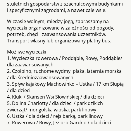
stuletnich gospodarstw z szachulcowymi budynkami
i specyficznymi zagrodami, a nawet całe wsie.
W czasie wolnym, między jogą, zapraszamy na
wycieczki organizowane w zależności od pogody,
potrzeb, chęci i zaawansowania uczestników.
Transport własny lub organizowany płatny bus.
Możliwe wycieczki
1. Wycieczka rowerowa / Poddąbie, Rowy, Poddąbie/
dla zaawansowanych
2. Czołpino, ruchome wydmy, plaża, latarnia morska
/ dla średniozaawansowanych
3. Spływ kajakowy Machowinko – Ustka / 17 km Słupią
/ dla dzieci
4. Kluki / Skansen Wsi Słowińskiej / dla dzieci
5. Dolina Charlotty / dla dzieci / park dzikich
zwierząt/ mongolska wioska, park linowy
6. Ustka / dla dzieci / rejs barką, park linowy
7. Rowerowa / Rowy, Jezioro Gardno / dla dzieci