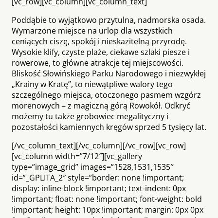
[vc_row][vc_column][vc_column_text]
Poddąbie to wyjątkowo przytulna, nadmorska osada.
Wymarzone miejsce na urlop dla wszystkich
ceniących ciszę, spokój i nieskazitelną przyrodę.
Wysokie klify, czyste plaże, ciekawe szlaki piesze i
rowerowe, to główne atrakcje tej miejscowości.
Bliskość Słowińskiego Parku Narodowego i niezwykłej
„Krainy w Kratę”, to niewątpliwe walory tego
szczególnego miejsca, otoczonego pasmem wzgórz
morenowych – z magiczną górą Rowokół. Odkryć
możemy tu także grobowiec megalityczny i
pozostałości kamiennych kręgów sprzed 5 tysięcy lat.
[/vc_column_text][/vc_column][/vc_row][vc_row]
[vc_column width=”7/12″][vc_gallery
type=”image_grid” images=”1528,1531,1535″
id=”_GPLITA_2″ style=”border: none !important;
display: inline-block !important; text-indent: 0px
!important; float: none !important; font-weight: bold
!important; height: 10px !important; margin: 0px 0px