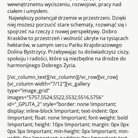
wewnętrznemu wyciszeniu, rozwojowi, pracy nad
ciałem i umysłem.
Największy potencjał drzemie w przestrzeni. Dzięki
niej możesz porzucić stare schematy, rozwinąć się i
spojrzeć na rzeczy z nowej perspektywy. Dobro
Krasków to przestrzeń i wolność ukryte na tysiącach
hektarów, w samym sercu Parku Krajobrazowego
Dolina Bystrzycy. Przebywając tu doświadczysz ciszy,
spokoju i radości, które są niezbędne na drodze do
harmonijnego Dobrego Życia.
[/vc_column_text][/vc_column][/vc_row][vc_row]
[vc_column width=”7/12″][vc_gallery
type=”image_grid”
images=”5757,5524,5522,5532,5516,5756″
id=”_GPLITA_2″ style=”border: none !important;
display: inline-block !important; text-indent: 0px
!important; float: none !important; font-weight: bold
!important; height: 10px !important; margin: 0px 0px
0px 3px !important; min-height: 0px !important; min-
width: 0px !important; padding: 0px !important; text-