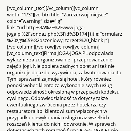
[/vc_column_text][/vc_column][vc_column
width=”1/3″][vc_btn title=”Zarezerwuj miejsce”
color=”warning” size=”lg”
link=”url:http%3A%2F%2Fwww.joga-
joga.pl%2Fsondaz.php%3Fid%3D174|title:Formularz
%20zg%C5%82oszeniowy|target:%20_blank|”]
[/vc_column][/vc_row][vc_row][vc_column]
[vc_column_text]Firma JOGA-JOGA.PL odpowiada
wyłącznie za zorganizowanie i przeprowadzenie
zajęć z jogi. Nie pobiera żadnych opłat ani też nie
organizuje dojazdu, wyżywienia, zakwaterowania itp.
Tymi sprawami zajmuje się hotel, który również
ponosi wobec klienta za wykonanie swych usług
odpowiedzialność określoną w przepisach kodeksu
cywilnego. Odpowiedzialność ta dotyczy także
ewentualnego zwrócenia przez hotelarza czy
restauratora itp. klientowi sum wpłaconych w
przypadku niewykonania usługi oraz wszelkich
roszczeń klienta do nich i odwrotnie. W sprawach
dotyczących tych roszczeń firma JOGA-JOGA.PL nie