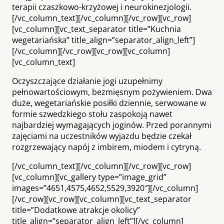
terapii czaszkowo-krzyżowej i neurokinezjologii.
[/vc_column_text][/vc_column][/vc_row][vc_row]
[vc_column][vc_text_separator title=”Kuchnia
wegetariańska” title_align=”separator_align_left”]
[/vc_column][/vc_row][vc_row][vc_column]
[vc_column_text]
Oczyszczające działanie jogi uzupełnimy
pełnowartościowym, bezmięsnym pożywieniem. Dwa
duże, wegetariańskie posiłki dziennie, serwowane w
formie szwedzkiego stołu zaspokoją nawet
najbardziej wymagających joginów. Przed porannymi
zajęciami na uczestników wyjazdu będzie czekał
rozgrzewający napój z imbirem, miodem i cytryną.
[/vc_column_text][/vc_column][/vc_row][vc_row]
[vc_column][vc_gallery type=”image_grid”
images=”4651,4575,4652,5529,3920″][/vc_column]
[/vc_row][vc_row][vc_column][vc_text_separator
title=”Dodatkowe atrakcje okolicy”
title_align=”separator_align_left”][/vc_column]