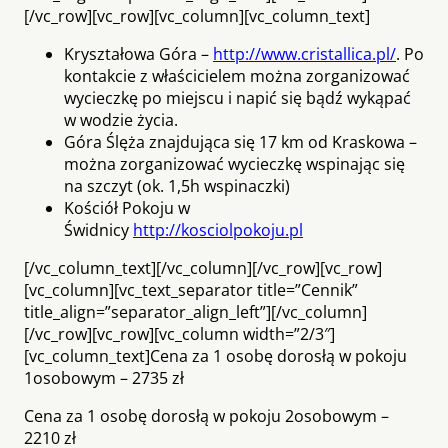
[/vc_row][vc_row][vc_column][vc_column_text]
Kryształowa Góra –
http://www.cristallica.pl/
. Po
kontakcie z właścicielem można zorganizować
wycieczkę po miejscu i napić się bądź wykąpać
w wodzie życia.
Góra Ślęża znajdująca się 17 km od Kraskowa –
można zorganizować wycieczkę wspinając się
na szczyt (ok. 1,5h wspinaczki)
Kościół Pokoju w
Świdnicy
http://kosciolpokoju.pl
[/vc_column_text][/vc_column][/vc_row][vc_row]
[vc_column][vc_text_separator title=”Cennik”
title_align=”separator_align_left”][/vc_column]
[/vc_row][vc_row][vc_column width=”2/3″]
[vc_column_text]Cena za 1 osobę dorosłą w pokoju
1osobowym – 2735 zł
Cena za 1 osobę dorosłą w pokoju 2osobowym –
2210 zł