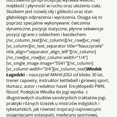
miękkość i płynność w ruchu oraz ułożeniu ciała.
Skutkiem jest rozwój siły i gibkości oraz stan
głębokiego odprężenia i wyciszenia. Osiąga się to
poprzez specjalnie wykonywane: ćwiczenia
dynamiczne, pozycje statyczne, płynne sekwencje
pozycji zgrane z oddechem i bezdechem.
[/vc_column_text][/vc_column][/vc_row][vc_row]
[vc_column][vc_text_separator title=”Nauczyciele”
title_align=”separator_align_left”][/vc_column]
[/vc_row][vc_row][vc_column width=”1/4″]
[vc_single_image image=”5541″][/vc_column]
[vc_column width=”3/4″][vc_column_text]
Włodek
Łagodzki
– nauczyciel MAHA JOGI od blisko 30 lat,
trener capoeiry, instruktor kettlebell i giriewoj sport,
tłumacz, autor i redaktor haseł Encyklopedii PWN,
filozof. Podejście Włodka do jogi wynika z
długotrwałych studiów sanskryckich traktatów jogi,
praktyki różnych ścieżek u mistrzów indyjskich i
tybetańskich, jak również inspiracji najnowszymi
osiągnięciami osteopatii, medycyny sportowej,