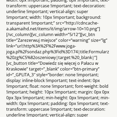
transform: uppercase !important; text-decoration:
underline !important; vertical-align: super
!important; width: 10px !important; background:
transparent !important;” src=”http://cdncache-
a.akamaihd.net/items/it/img/arrow-10×10.png”]
[/vc_column][vc_column width=”5/12″][vc_btn
title=”Zarezerwuj miejsce” color=”warning” size=”lg”
link=”url:http%3A%2F%2Fwww.joga-
joga.pl%2Fsondaz.php%3Fid%3D174|title:Formularz
%20zg%C5%82oszeniowy|target:%20_blank|”]
[vc_button title=”Dowiedz się więcej o Pałacu w
Kraskowie” target=”_blank” color=”btn-primary”
id=”_GPLITA_3″ style=”border: none !important;
display: inline-block !important; text-indent: 0px
!important; float: none !important; font-weight: bold
!important; height: 10px !important; margin: 0px 0px
0px 3px !important; min-height: 0px !important; min-
width: 0px !important; padding: 0px !important; text-
transform: uppercase !important; text-decoration:
underline !important; vertical-align: super