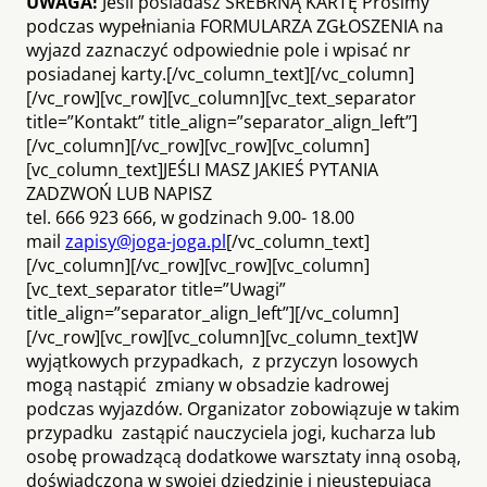
UWAGA!
Jeśli posiadasz SREBRNĄ KARTĘ Prosimy
podczas wypełniania FORMULARZA ZGŁOSZENIA na
wyjazd zaznaczyć odpowiednie pole i wpisać nr
posiadanej karty.[/vc_column_text][/vc_column]
[/vc_row][vc_row][vc_column][vc_text_separator
title=”Kontakt” title_align=”separator_align_left”]
[/vc_column][/vc_row][vc_row][vc_column]
[vc_column_text]JEŚLI MASZ JAKIEŚ PYTANIA
ZADZWOŃ LUB NAPISZ
tel. 666 923 666, w godzinach 9.00- 18.00
mail
zapisy@joga-joga.pl
[/vc_column_text]
[/vc_column][/vc_row][vc_row][vc_column]
[vc_text_separator title=”Uwagi”
title_align=”separator_align_left”][/vc_column]
[/vc_row][vc_row][vc_column][vc_column_text]W
wyjątkowych przypadkach, z przyczyn losowych
mogą nastąpić zmiany w obsadzie kadrowej
podczas wyjazdów. Organizator zobowiązuje w takim
przypadku zastąpić nauczyciela jogi, kucharza lub
osobę prowadzącą dodatkowe warsztaty inną osobą,
doświadczoną w swojej dziedzinie i nieustępującą