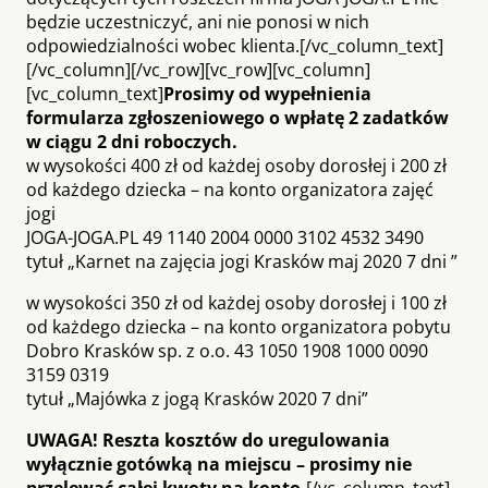
będzie uczestniczyć, ani nie ponosi w nich
odpowiedzialności wobec klienta.[/vc_column_text]
[/vc_column][/vc_row][vc_row][vc_column]
[vc_column_text]
Prosimy od wypełnienia
formularza zgłoszeniowego o wpłatę 2 zadatków
w ciągu 2 dni roboczych.
w wysokości 400 zł od każdej osoby dorosłej i 200 zł
od każdego dziecka – na konto organizatora zajęć
jogi
JOGA-JOGA.PL 49 1140 2004 0000 3102 4532 3490
tytuł „Karnet na zajęcia jogi Krasków maj 2020 7 dni ”
w wysokości 350 zł od każdej osoby dorosłej i 100 zł
od każdego dziecka – na konto organizatora pobytu
Dobro Krasków sp. z o.o. 43 1050 1908 1000 0090
3159 0319
tytuł „Majówka z jogą Krasków 2020 7 dni”
UWAGA! Reszta kosztów do uregulowania
wyłącznie gotówką na miejscu – prosimy nie
przelewać całej kwoty na konto.
[/vc_column_text]