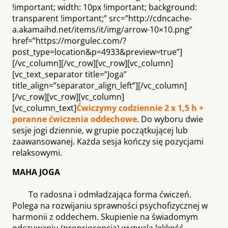
!important; width: 10px !important; background:
transparent !important;” src=”http://cdncache-
a.akamaihd.net/items/it/img/arrow-10×10.png”
href=”https://morgulec.com/?
post_type=location&p=4933&preview=true”]
[/vc_column][/vc_row][vc_row][vc_column]
[vc_text_separator title=”Joga”
title_align=”separator_align_left”][/vc_column]
[/vc_row][vc_row][vc_column]
[vc_column_text]
Ćwiczymy codziennie 2 x 1,5 h +
poranne ćwiczenia oddechowe
. Do wyboru dwie
sesje jogi dziennie, w grupie początkującej lub
zaawansowanej. Każda sesja kończy się pozycjami
relaksowymi.
MAHA JOGA
To radosna i odmładzająca forma ćwiczeń.
Polega na rozwijaniu sprawności psychofizycznej w
harmonii z oddechem. Skupienie na świadomym
odczuwaniu (propriocepcja) wyzwala lekkość,