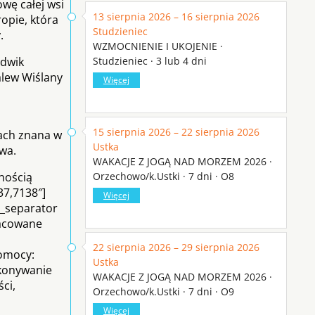
wę całej wsi
13 sierpnia 2026 – 16 sierpnia 2026
opie, która
Studzieniec
.
WZMOCNIENIE I UKOJENIE ·
udwik
Studzieniec · 3 lub 4 dni
alew Wiślany
Więcej
15 sierpnia 2026 – 22 sierpnia 2026
nach znana w
Ustka
twa.
WAKACJE Z JOGĄ NAD MORZEM 2026 ·
nością
Orzechowo/k.Ustki · 7 dni · O8
37,7138″]
Więcej
t_separator
pracowane
22 sierpnia 2026 – 29 sierpnia 2026
pomocy:
Ustka
ykonywanie
WAKACJE Z JOGĄ NAD MORZEM 2026 ·
ci,
Orzechowo/k.Ustki · 7 dni · O9
Więcej