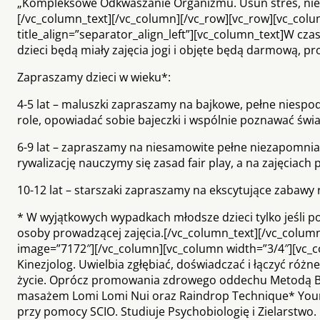
„Kompleksowe Odkwaszanie Organizmu. Usuń stres, niedot
[/vc_column_text][/vc_column][/vc_row][vc_row][vc_column
title_align=”separator_align_left”][vc_column_text]W czas
dzieci będą miały zajęcia jogi i objęte będą darmową, pr
Zapraszamy dzieci w wieku*:
4-5 lat – maluszki zapraszamy na bajkowe, pełne niespo
role, opowiadać sobie bajeczki i wspólnie poznawać świa
6-9 lat – zapraszamy na niesamowite pełne niezapomnian
rywalizację nauczymy się zasad fair play, a na zajęciach
10-12 lat – starszaki zapraszamy na ekscytujące zabawy
* W wyjątkowych wypadkach młodsze dzieci tylko jeśli p
osoby prowadzącej zajęcia.[/vc_column_text][/vc_column
image=”7172″][/vc_column][vc_column width=”3/4″][vc_c
Kinezjolog. Uwielbia zgłębiać, doświadczać i łączyć różn
życie. Oprócz promowania zdrowego oddechu Metodą But
masażem Lomi Lomi Nui oraz Raindrop Technique* You
przy pomocy SCIO. Studiuje Psychobiologię i Zielarstwo. 