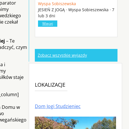
eparator
Wyspa Sobiszewska
nimy
JESIEŃ Z JOGĄ · Wyspa Sobieszewska · 7
wedzkiego
lub 3 dni
e czekał
Więcej
ej
– Te
adczyć, czym
Zobacz wszystkie wyjazdy
a i
emy
iłków staje
LOKALIZACJE
c_column]
Dom Jogi Studzieniec
ym Domu w
wo
 wegańskiego