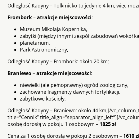
Odległość Kadyny – Tolkmicko to jedynie 4 km, więc mo
Frombork
–
atrakcje miejscowości
:
Muzeum Mikołaja Kopernika,
zabytki (między innymi zespół zabudowań wokół ka
planetarium,
Park Astronomiczny;
Odległość Kadyny – Frombork: około 20 km;
Braniewo
–
atrakcje miejscowości
:
niewielki (ale pełnoprawny) ogród zoologiczny,
zachowane fragmenty dawnych fortyfikacji,
zabytkowe kościoły;
Odległość Kadyny – Braniewo: około 44 km;[/vc_column_t
title=”Cennik” title_align=”separator_align_left”][/vc_c
osobę dorosłą w pokoju 1 osobowym –
1825 zł
Cena za 1 osobę dorosłą w pokoju 2 osobowym –
1610 z