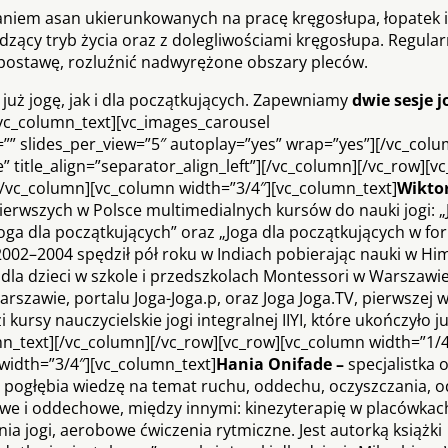
aniem asan ukierunkowanych na pracę kręgosłupa, łopatek i
dzący tryb życia oraz z dolegliwościami kręgosłupa. Regula
postawę, rozluźnić nadwyrężone obszary pleców.
już jogę, jak i dla początkujących. Zapewniamy
dwie sesje j
/vc_column_text][vc_images_carousel
” slides_per_view=”5″ autoplay=”yes” wrap=”yes”][/vc_colu
” title_align=”separator_align_left”][/vc_column][/vc_row][v
[/vc_column][vc_column width=”3/4″][vc_column_text]
Wikto
ierwszych w Polsce multi­medialnych kursów do nauki jogi: „
ga dla początkujących” oraz „Joga dla początkujących w for
h 2002–2004 spędził pół roku w Indiach pobierając nauki w Hi
dla dzieci w szkole i przedszkolach Montessori w Warszawie
rszawie, portalu Joga-Joga.p, oraz Joga ­Joga.TV, pierwszej 
 kursy nauczycielskie jogi integralnej IIYI, które ukończyło 
mn_text][/vc_column][/vc_row][vc_row][vc_column width=”1/4
width=”3/4″][vc_column_text]
Hania Onifade –
specjalistka o
le pogłębia wiedzę na temat ruchu, oddechu, oczyszczania, o
owe i oddechowe, między innymi: kinezyterapię w placówkac
ia jogi, aerobowe ćwiczenia rytmiczne. Jest autorką książki