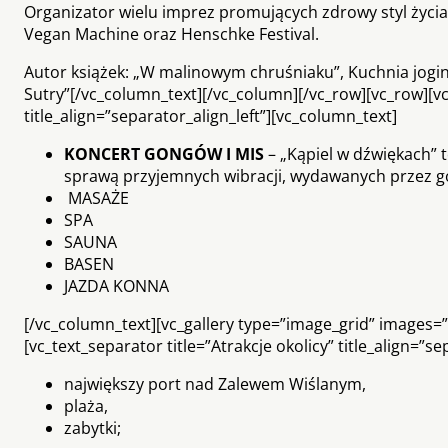
Organizator wielu imprez promujących zdrowy styl życia,
Vegan Machine oraz Henschke Festival.
Autor książek: „W malinowym chruśniaku”, Kuchnia jogin
Sutry”[/vc_column_text][/vc_column][/vc_row][vc_row][v
title_align=”separator_align_left”][vc_column_text]
KONCERT GONGÓW I MIS
– „Kąpiel w dźwiękach” 
sprawą przyjemnych wibracji, wydawanych przez go
MASAŻE
SPA
SAUNA
BASEN
JAZDA KONNA
[/vc_column_text][vc_gallery type=”image_grid” images=
[vc_text_separator title=”Atrakcje okolicy” title_align=”s
największy port nad Zalewem Wiślanym,
plaża,
zabytki;