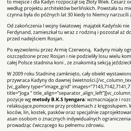
to miejsce i dla Kadyn rozpoczął się Złoty Wiek. Cesar
według projektu architektów berlińskich. Powstała tu mi
czynna była do późnych lat 30 kiedy to Niemcy narzucil
Od zakończenia I wojny światowej majątek Kadyński nie 
Ferdynand, zamieszkał tu wraz z rodziną i pozostał aż do
przed nadejściem Rosjan.
Po wyzwoleniu przez Armię Czerwoną, Kadyny miały ogr
oszczędzone przez Rosjan i nie podzieliły losu wielu k
całej Polsce stadnina koni , ze znakomitą sekcją jeździe
W 2009 roku Stadninę zamknięto, cały obiekt wystawiono
przywraca Kadyny do dawnej świetności.[/vc_column_tex
[vc_gallery type=”image_grid” images=”7143,7142,7141,7
title=”Joga ” title_align=”separator_align_left”][vc_col
pozycje wg
metody B.K.S Iyengara
: wzmacniające i roz
relaksujące,pomocne przy problemach z kręgosłupem. Wy
koców, lin, kostek, pasków oraz specjalnie zaprojektow
asan osobom o znacznych indywidualnych ograniczeniac
prowadząc ćwiczącego ku pełnemu zdrowiu.