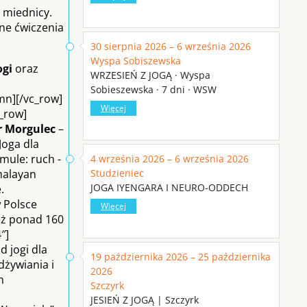
 miednicy.
rne ćwiczenia
30 sierpnia 2026 – 6 września 2026
Wyspa Sobiszewska
ogi
oraz
WRZESIEŃ Z JOGĄ · Wyspa
Sobieszewska · 7 dni · WSW
mn][/vc_row]
Więcej
c_row]
r M
orgulec
–
Joga dla
mule: ruch ­
4 września 2026 – 6 września 2026
malayan
Studzieniec
JOGA IYENGARA I NEURO-ODDECH
.
w Polsce
Więcej
już ponad 160
″]
d jogi dla
19 października 2026 – 25 października
dżywiania i
2026
h
Szczyrk
JESIEŃ Z JOGĄ | Szczyrk