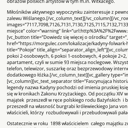
obrazów polskich artystów w tym m.in. Witkacego.
Miłośników aktywnego wypoczynku zainteresuje z pewnośc
zalewu Wiślanego.[/vc_column_text][/vc_column][/vc_row
images=”7117,7098,7126,7131,7130,7125,7115,7132,7133″
miejsce” color=”warning” link=”url:http%3A%2F%2Fwww
[vc_button title=”Dowiedz się więcej o ośrodku” target=
href=”https://morgulec.com/lokalizacje/kadyny-folwark-
title=”Pokoje” title_align=”separator_align_left”][vc_co
pokoi 2-osobowych, 6 pokoi 1-osobowych, 4 pokoje 2+2, 1
apartament, czyli w sumie 93 miejsca noclegowe. Wszys
telefon, telewizor, suszarkę oraz bezprzewodowy intern
dodatkowego łóżka.[/vc_column_text][vc_gallery type=”
[vc_column][vc_text_separator title=”Fascynująca histori
legendy nazwa Kadyny pochodzi od imienia pruskiej księ
się w kronikach Zakonu Krzyżackiego. Od początku XIV 
majątek przeszedł w ręce polskiego rodu Bażyńskich i 
przeszedł na własność burgrabi królewieckiego Jana von
właścicieli, którzy rozbudowywali i przebudowywali pała
Ostatecznie w roku 1898 właścicielem całego majątku zo