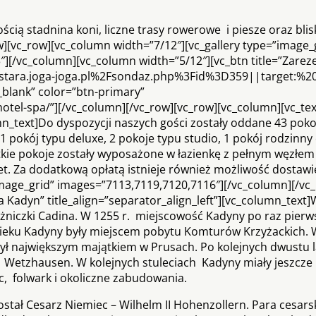
ią stadnina koni, liczne trasy rowerowe i piesze oraz blis
][vc_row][vc_column width=”7/12″][vc_gallery type=”image_
][/vc_column][vc_column width=”5/12″][vc_btn title=”Zarez
.stara.joga-joga.pl%2Fsondaz.php%3Fid%3D359||target:%20
”_blank” color=”btn-primary”
hotel-spa/”][/vc_column][/vc_row][vc_row][vc_column][vc_te
lumn_text]Do dyspozycji naszych gości zostały oddane 43 pok
 pokój typu deluxe, 2 pokoje typu studio, 1 pokój rodzinny
tkie pokoje zostały wyposażone w łazienkę z pełnym węzłem
et. Za dodatkową opłatą istnieje również możliwość dostaw
image_grid” images=”7113,7119,7120,7116″][/vc_column][/vc
a Kadyn” title_align=”separator_align_left”][vc_column_text
żniczki Cadina. W 1255 r. miejscowość Kadyny po raz pierw
wieku Kadyny były miejscem pobytu Komturów Krzyżackich. 
był największym majątkiem w Prusach. Po kolejnych dwustu 
 Wetzhausen. W kolejnych stuleciach Kadyny miały jeszcze 
c, folwark i okoliczne zabudowania.
stał Cesarz Niemiec – Wilhelm II Hohenzollern. Para cesar