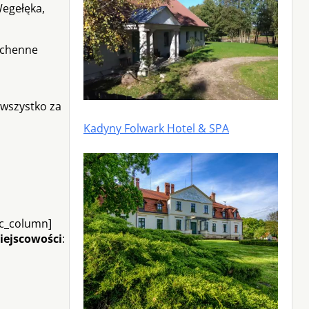
Wegełęka,
Kuchenne
 wszystko za
Kadyny Folwark Hotel & SPA
vc_column]
iejscowości
: