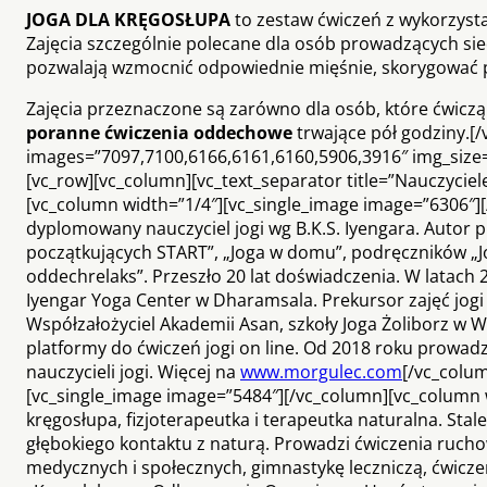
JOGA DLA KRĘGOSŁUPA
to zestaw ćwiczeń z wykorzyst
Zajęcia szczególnie polecane dla osób prowadzących sie
pozwalają wzmocnić odpowiednie mięśnie, skorygować 
Zajęcia przeznaczone są zarówno dla osób, które ćwiczą 
poranne ćwiczenia oddechowe
trwające pół godziny.[
images=”7097,7100,6166,6161,6160,5906,3916″ img_size=”
[vc_row][vc_column][vc_text_separator title=”Nauczyciele
[vc_column width=”1/4″][vc_single_image image=”6306″]
dyplomowany nauczyciel jogi wg B.K.S. Iyengara. Autor p
początkujących START”, „Joga w domu”, podręczników „Jo
oddech­relaks”. Przeszło 20 ­lat doświadczenia. W latac
Iyengar Yoga Center w Dharamsala. Prekursor zajęć jogi 
Współzałożyciel Akademii Asan, szkoły Joga Żoliborz w Wa
platformy do ćwiczeń jogi on ­line. Od 2018 roku prowadzi
nauczycieli jogi. Więcej na
www.morgulec.com
[/vc_colu
[vc_single_image image=”5484″][/vc_column][vc_column 
kręgosłupa, fizjoterapeutka i terapeutka naturalna. Sta
głębokiego kontaktu z naturą. Prowadzi ćwiczenia ruch
medycznych i społecznych, gimnastykę leczniczą, ćwiczen