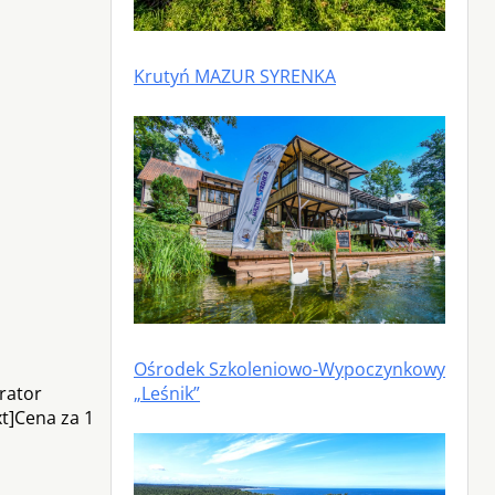
Krutyń MAZUR SYRENKA
Ośrodek Szkoleniowo-Wypoczynkowy
„Leśnik”
rator
xt]Cena za 1