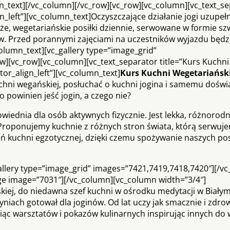
mn_text][/vc_column][/vc_row][vc_row][vc_column][vc_text_s
gn_left”][vc_column_text]Oczyszczające działanie jogi uzupeł
 wegetariańskie posiłki dziennie, serwowane w formie sz
w. Przed porannymi zajęciami na uczestników wyjazdu będzi
olumn_text][vc_gallery type=”image_grid”
][vc_row][vc_column][vc_text_separator title=”Kurs Kuchni
or_align_left”][vc_column_text]
Kurs Kuchni Wegetariański
uchni wegańskiej, posłuchać o kuchni jogina i samemu doświ
 powinien jeść jogin, a czego nie?
wiednia dla osób aktywnych fizycznie. Jest lekka, różnorodn
 Proponujemy kuchnie z różnych stron świata, którą serwuj
eń kuchni egzotycznej, dzięki czemu spożywanie naszych pos
_gallery type=”image_grid” images=”7421,7419,7418,7420″][/v
age image=”7031″][/vc_column][vc_column width=”3/4″]
kiej, do niedawna szef kuchni w ośrodku medytacji w Biał
tyniach gotował dla joginów. Od lat uczy jak smacznie i zdro
iąc warsztatów i pokazów kulinarnych inspirując innych do