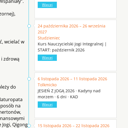
Wspaniały”.
Więcej
zornej),
24 października 2026 – 26 września
2027
Studzieniec
ć, wcielać w
Kurs Nauczycielski Jogi Integralnej |
START: październik 2026
Więcej
 i zdrową
6 listopada 2026 – 11 listopada 2026
Tolkmicko
ależy do
JESIEŃ Z JOGĄ 2026 · Kadyny nad
morzem · 6 dni · KAD
aturopata
Więcej
 sposób na
amertonów,
zonansowymi
e Jogi, Qigong
15 listopada 2026 – 22 listopada 2026