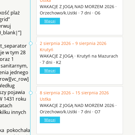
Ustka
WAKACJE Z JOGĄ NAD MORZEM 2026 ·
kość plaż
Orzechowo/k.Ustki · 7 dni · O6
grid”
Więcej
erwuj
_blank|”]
2 sierpnia 2026 – 9 sierpnia 2026
xt_separator
Krutyń
oje w tym 28
WAKACJE Z JOGĄ · Krutyń na Mazurach
 oraz 1
· 7 dni · K2
 sanitarnym,
Więcej
ienia jednego
_row][vc_row]
]Według
szy pojawia
8 sierpnia 2026 – 15 sierpnia 2026
W 1431 roku
Ustka
latach
WAKACJE Z JOGĄ NAD MORZEM 2026 ·
kilku innych
Orzechowo/k.Ustki · 7 dni · O7
Więcej
ska pokochała