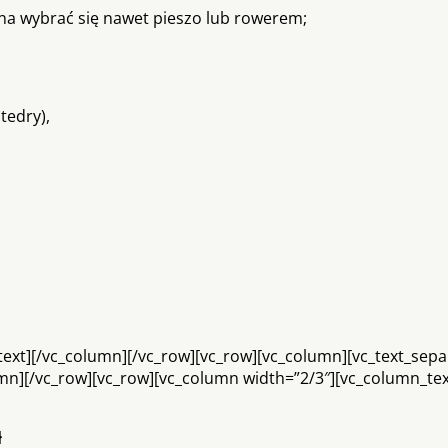
żna wybrać się nawet pieszo lub rowerem;
tedry),
ext][/vc_column][/vc_row][vc_row][vc_column][vc_text_sepa
olumn][/vc_row][vc_row][vc_column width=”2/3″][vc_column_te
ł