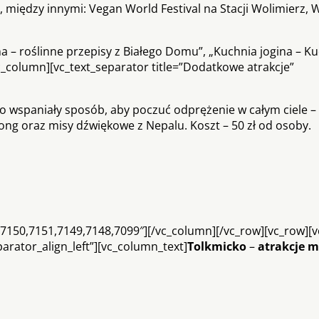
 między innymi: Vegan World Festival na Stacji Wolimierz, 
a – roślinne przepisy z Białego Domu”, „Kuchnia jogina – 
c_column][vc_text_separator title=”Dodatkowe atrakcje”
to wspaniały sposób, aby poczuć odprężenie w całym ciele –
ng oraz misy dźwiękowe z Nepalu. Koszt – 50 zł od osoby.
”7150,7151,7149,7148,7099″][/vc_column][/vc_row][vc_row][
eparator_align_left”][vc_column_text]
Tolkmicko
–
atrakcje m