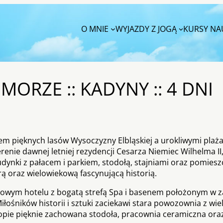
O MNIE
WYJAZDY Z JOGĄ
KURSY NAU
MORZE :: KADYNY :: 4 DNI
m pięknych lasów Wysoczyzny Elbląskiej a urokliwymi plaż
renie dawnej letniej rezydencji Cesarza Niemiec Wilhelma II,
udynki z pałacem i parkiem, stodołą, stajniami oraz pomies
ą oraz wielowiekową fascynującą historią.
towym hotelu z bogatą strefą Spa i basenem położonym w
Miłośników historii i sztuki zaciekawi stara powozownia z wi
opie pięknie zachowana stodoła, pracownia ceramiczna oraz