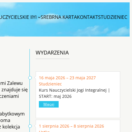
CZYCIELSKIE IIYI
SREBRNA KARTA
KONTAKT
STUDZIENIEC
WYDARZENIA
16 maja 2026 – 23 maja 2027
ami Zalewu
Studzieniec
 znajduje się
Kurs Nauczycielski Jogi Integralnej |
zczeniami
START: maj 2026
Więcej
 zabytkowym
eloma
1 sierpnia 2026 – 8 sierpnia 2026
 kolekcja