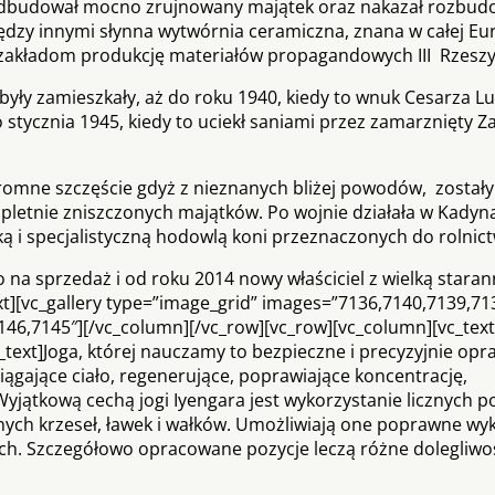
z odbudował mocno zrujnowany majątek oraz nakazał rozbudo
ędzy innymi słynna wytwórnia ceramiczna, znana w całej Eur
i zakładom produkcję materiałów propagandowych III Rzeszy
były zamieszkały, aż do roku 1940, kiedy to wnuk Cesarza L
 stycznia 1945, kiedy to uciekł saniami przez zamarznięty Z
omne szczęście gdyż z nieznanych bliżej powodów, zostały
ompletnie zniszczonych majątków. Po wojnie działała w Kady
cką i specjalistyczną hodowlą koni przeznaczonych do rolnic
 na sprzedaż i od roku 2014 nowy właściciel z wielką staran
t][vc_gallery type=”image_grid” images=”7136,7140,7139,71
146,7145″][/vc_column][/vc_row][vc_row][vc_column][vc_tex
umn_text]Joga, której nauczamy to bezpieczne i precyzyjnie o
ciągające ciało, regenerujące, poprawiające koncentrację,
jątkową cechą jogi Iyengara jest wykorzystanie licznych 
anych krzeseł, ławek i wałków. Umożliwiają one poprawne w
h. Szczegółowo opracowane pozycje leczą różne dolegliwoś