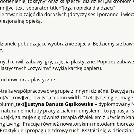
lenienie, toksyny” oraz książeczki dla dzieci „Mikrobiom 
][vc_text_separator title=”Joga i opieka dla dzieci”
ie trwania zajęć dla dorosłych (dotyczy sesji porannej i wiec
ofesjonalną opieką.
dzianek, pobudzające wyobraźnię zajęcia. Będziemy się bawi
t.
ych chwil, zabawy, gry, zajęcia plastyczne. Poprzez zabawę
 plastycznych „ożywimy” zwykłą kartkę papieru.
 ruchowe oraz plastyczne.
otrafią współpracować w grupie z innymi dziećmi. Decyzja n
][/vc_row][vc_row][vc_column width=”1/4″][vc_single_image
olumn_text]
Justyna Danuta Gęsikowska
– dyplomowany N
e naturalne metody pracy z ciałem i umysłem – to jej pasja i
ejki, zajmuje się również terapią dźwiękiem z użyciem k
ng Living. Pracuje również nowatorskimi metodami biore
Praktykuje i propaguje zdrowy ruch. Kształci się w dziedzini