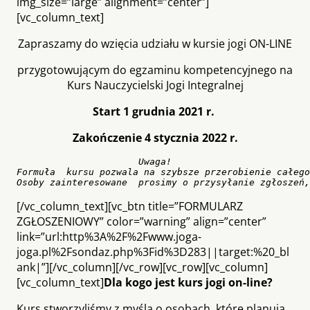
img_size=”large” alignment=”center”]
[vc_column_text]
Zapraszamy do wzięcia udziału w kursie jogi ON-LINE
przygotowującym do egzaminu kompetencyjnego na
Kurs Nauczycielski Jogi Integralnej
Start 1 grudnia 2021 r.
Zakończenie 4 stycznia 2022 r.
Uwaga!
Formuła  kursu pozwala na szybsze przerobienie całego
Osoby zainteresowane  prosimy o przysyłanie zgłoszeń,
[/vc_column_text][vc_btn title=”FORMULARZ
ZGŁOSZENIOWY” color=”warning” align=”center”
link=”url:http%3A%2F%2Fwww.joga-
joga.pl%2Fsondaz.php%3Fid%3D283||target:%20_bl
ank|”][/vc_column][/vc_row][vc_row][vc_column]
[vc_column_text]
Dla kogo jest kurs jogi on-line?
Kurs stworzyliśmy z myślą o osobach, które planują