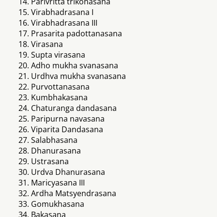
Parivritta trikonasana
Virabhadrasana I
Virabhadrasana III
Prasarita padottanasana
Virasana
Supta virasana
Adho mukha svanasana
Urdhva mukha svanasana
Purvottanasana
Kumbhakasana
Chaturanga dandasana
Paripurna navasana
Viparita Dandasana
Salabhasana
Dhanurasana
Ustrasana
Urdva Dhanurasana
Maricyasana III
Ardha Matsyendrasana
Gomukhasana
Bakasana