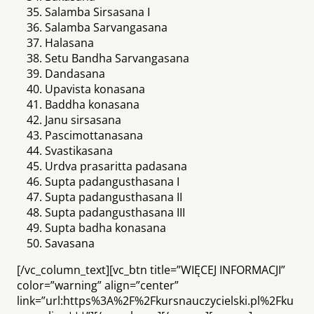
Salamba Sirsasana I
Salamba Sarvangasana
Halasana
Setu Bandha Sarvangasana
Dandasana
Upavista konasana
Baddha konasana
Janu sirsasana
Pascimottanasana
Svastikasana
Urdva prasaritta padasana
Supta padangusthasana I
Supta padangusthasana II
Supta padangusthasana III
Supta badha konasana
Savasana
[/vc_column_text][vc_btn title=”WIĘCEJ INFORMACJI”
color=”warning” align=”center”
link=”url:https%3A%2F%2Fkursnauczycielski.pl%2Fku