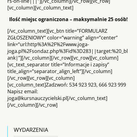
rs-on-line|||”][/vc_column][/vc_row][vc_row]
[vc_column][vc_column_text]
Ilość miejsc ograniczona – maksymalnie 25 osób!
[/vc_column_text][vc_btn title=”FORMULARZ
ZGŁOSZENIOWY” color=”warning” align=”center”
link=”url:http%3A%2F%2Fwww.joga-
joga.pl%2Fsondaz.php%3Fid%3D283||target:%20_bl
ank|”][/vc_column][/vc_row][vc_row][vc_column]
[vc_text_separator title=”Informacje i zapisy”
title_align=”separator_align_left”][/vc_column]
[/vc_row][vc_row][vc_column]
[vc_column_text]Zadzwoń: 534 923 923, 666 923 999
Napisz email:
joga@kursnauczycielski.pl[/vc_column_text]
[/vc_column][/vc_row]
WYDARZENIA