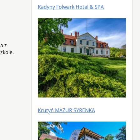
Kadyny Folwark Hotel & SPA
a z
zkole.
Krutyń MAZUR SYRENKA