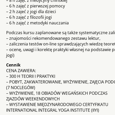
– 8 h zajęć z medycyny chińskiej
– 6 h zajęć z pierwszej pomocy
– 2 h zajeć z jogi dla dzieci
– 6 h zajęć z filozofii jogi
– 6 h zajęć z metodyki nauczania
Podczas kursu zaplanowane są także systematyczne zali
– znajomości rekomendowanego zestawu lektur,
– zaliczenia testów on-line sprawdzających wiedzę teore
– ocenę, uwagi i korektę praktyki własnej na podstawie 
jogi)
Cennik
CENA ZAWIERA:
– 300 H TEORII I PRAKTYKI
– POBYT, ZAKWATEROWANIE, WYŻYWIENIE, ZAJĘCIA PO
(7 NOCLEGÓW)
– WYŻYWIENIE, 18 OBIADÓW WEGAŃSKICH PODCZAS
ZJAZDÓW WEEKENDOWYCH
– WYSTAWIENIE MIĘDZYNARODOWEGO CERTYFIKATU
INTERNATIONAL INTEGRAL YOGA INSTITUTE (IIYI)