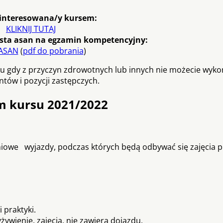
ainteresowana/y kursem:
KLIKNIJ TUTAJ
 lista asan na egzamin kompetencyjny:
 ASAN
(
pdf do pobrania
)
 gdy z przyczyn zdrowotnych lub innych nie możecie wyko
tów i pozycji zastępczych.
m kursu 2021/2022
niowe wyjazdy, podczas których będą odbywać się zajęcia p
 praktyki.
ywienie, zajęcia, nie zawiera dojazdu.