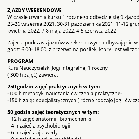
ZJAZDY WEEKENDOWE
W czasie trwania kursu 1 rocznego odbędzie się 9 zja
25-26 września 2021, 30-31 października 2021, 11-12 grud
kwietnia 2022, 7-8 maja 2022, 4-5 czerwca 2022
Zajęcia podczas zjazdów weekendowych odbywają się w sz
godz: 6.00- 18.00, z przerwą na posiłek, który jest wlicz
PROGRAM
Kurs Nauczycielski Jogi Integralnej 1 roczny
( 300 h zajęć) zawiera:
250 godzin zajęć praktycznych w tym:
-100 h metodyki nauczania ćwiczenia praktyczne-
-150 h zajęć specjalistycznych ( różne rodzaje jogi, ćwic
50 godzin zajęć teoretycznych w tym:
– 12 h zajęć anatomii i biomechaniki
– 4 h zajęć z psychobiologii
– 6 h zajęć z ajurwedy