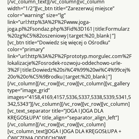
[/vc_column_text][/vc_column][vc_column
width=”1/2″][vc_btn title=”Zarezerwuj miejsce”
color=”warning” size=”lg”
link=”url:http%3A%2F%2Fwww.joga-
joga.pl%2Fsondaz.php%3Fid%3D161|title:Formularz
%20zg%C5%82oszeniowy|target:%20_blank|”]
[vc_btn title=”Dowiedz się więcej o Ośrodku”
color=”primary”
link=”url:http%3A%2F%2Fprototyp.morgulec.com%2F
lokalizacje%2Fosrodek-rozwoju-oddechowo-urle-
3%2F|title:Dowiedz%20si%C4%99%20wi%C4%99cej%
20o%20o%C5%9Brodku|target:%20_blank|”]
[/vc_column][/vc_row][vc_row][vc_column][vc_gallery
type=”image_grid”
images=”4158,4169,4157,5336,5337,5338,5339,5341,5
342,5343″][/vc_column][/vc_row][vc_row][vc_column]
[vc_text_separator title=”JOGA I JOGA DLA
KRĘGOSŁUPA” title_align=”separator_align_left”]
[/vc_column][/vc_row][vc_row][vc_column]
[vc_column_text]JOGA I JOGA DLA KRĘGOSŁUPA +
ĆWICZENIA ODDECHOWE