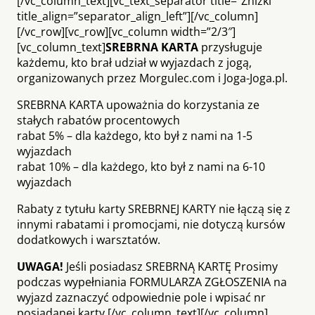
[/vc_column_text][vc_text_separator title=”Zniżki”
title_align=”separator_align_left”][/vc_column]
[/vc_row][vc_row][vc_column width=”2/3″]
[vc_column_text]
SREBRNA KARTA
przysługuje
każdemu, kto brał udział w wyjazdach z jogą,
organizowanych przez Morgulec.com i Joga-Joga.pl.
SREBRNA KARTA upoważnia do korzystania ze
stałych rabatów procentowych
rabat 5% – dla każdego, kto był z nami na 1-5
wyjazdach
rabat 10% – dla każdego, kto był z nami na 6-10
wyjazdach
Rabaty z tytułu karty SREBRNEJ KARTY nie łączą się z
innymi rabatami i promocjami, nie dotyczą kursów
dodatkowych i warsztatów.
UWAGA!
Jeśli posiadasz SREBRNĄ KARTĘ Prosimy
podczas wypełniania FORMULARZA ZGŁOSZENIA na
wyjazd zaznaczyć odpowiednie pole i wpisać nr
posiadanej karty.[/vc_column_text][/vc_column]