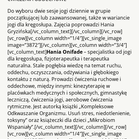
Do wyboru dwie sesje jogi dziennie w grupie
początkującej lub zaawansowanej, także w wariancie
jogi dla kręgosłupa. Zajęcia poprowadzi Hania
Gryzińska[/vc_column_text][/vc_column][/vc_row]
[vc_row][vc_column width=”1/4″][vc_single_image
image=”3872″][/vc_column][vc_column width=”3/4″]
[vc_column_text]
Hania Onifade
– specjalistka od jogi
dla kręgosłupa, fizjoterapeutka i terapeutka
naturalna. Stale pogłębia wiedzę na temat ruchu,
oddechu, oczyszczania, odżywiania i głębokiego
kontaktu z naturą. Prowadzi ćwiczenia ruchowe i
oddechowe, między innymi: kinezyterapię w
placówkach medycznych i społecznych, gimnastykę
leczniczą, ćwiczenia jogi, aerobowe ćwiczenia
rytmiczne. Jest autorką książki „Kompleksowe
Odkwaszanie Organizmu. Usuń stres, niedotlenienie,
toksyny” oraz książeczki dla dzieci „Mikrobiom
Wspaniały”.[/vc_column_text][/vc_column][/vc_row]
[vc_row][vc_column width=”1/4″][vc_single_image