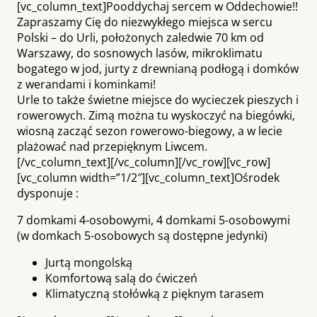
[vc_column_text]Pooddychaj sercem w Oddechowie!!
Zapraszamy Cię do niezwykłego miejsca w sercu
Polski – do Urli, położonych zaledwie 70 km od
Warszawy, do sosnowych lasów, mikroklimatu
bogatego w jod, jurty z drewnianą podłogą i domków
z werandami i kominkami!
Urle to także świetne miejsce do wycieczek pieszych i
rowerowych. Zimą można tu wyskoczyć na biegówki,
wiosną zacząć sezon rowerowo-biegowy, a w lecie
plażować nad przepięknym Liwcem.
[/vc_column_text][/vc_column][/vc_row][vc_row]
[vc_column width=”1/2″][vc_column_text]Ośrodek
dysponuje :
7 domkami 4-osobowymi, 4 domkami 5-osobowymi
(w domkach 5-osobowych są dostępne jedynki)
Jurtą mongolską
Komfortową salą do ćwiczeń
Klimatyczną stołówką z pięknym tarasem