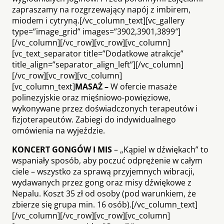
zapraszamy na rozgrzewający napój z imbirem,
miodem i cytryną.[/vc_column_text][vc_gallery
type=”image_grid” images=”3902,3901,3899″]
[/vc_column][/vc_row][vc_row][vc_column]
[vc_text_separator title=”Dodatkowe atrakcje”
title_align=”separator_align_left”][/vc_column]
[/vc_row][vc_row][vc_column]
[vc_column_text]
MASAŻ –
W ofercie masaże
polinezyjskie oraz mięśniowo-powięziowe,
wykonywane przez doświadczonych terapeutów i
fizjoterapeutów. Zabiegi do indywidualnego
omówienia na wyjeździe.
KONCERT GONGÓW I MIS
– „Kąpiel w dźwiękach” to
wspaniały sposób, aby poczuć odprężenie w całym
ciele – wszystko za sprawą przyjemnych wibracji,
wydawanych przez gong oraz misy dźwiękowe z
Nepalu. Koszt 35 zł od osoby (pod warunkiem, że
zbierze się grupa min. 16 osób).[/vc_column_text]
[/vc_column][/vc_row][vc_row][vc_column]