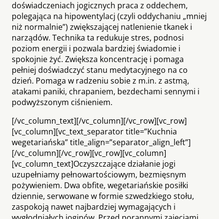
doświadczeniach jogicznych praca z oddechem,
polegająca na hipowentylacj (czyli oddychaniu „mniej
niż normalnie”) zwiększającej natlenienie tkanek i
narządów. Technika ta redukuje stres, podnosi
poziom energii i pozwala bardziej świadomie i
spokojnie żyć. Zwiększa koncentrację i pomaga
pełniej doświadczyć stanu medytacyjnego na co
dzień. Pomaga w radzeniu sobie z m.in. z astmą,
atakami paniki, chrapaniem, bezdechami sennymi i
podwyższonym ciśnieniem.
[/vc_column_text][/vc_column][/vc_row][vc_row]
[vc_column][vc_text_separator title=”Kuchnia
wegetariańska” title_align=”separator_align_left”]
[/vc_column][/vc_row][vc_row][vc_column]
[vc_column_text]Oczyszczające działanie jogi
uzupełniamy pełnowartościowym, bezmięsnym
pożywieniem. Dwa obfite, wegetariańskie posiłki
dziennie, serwowane w formie szwedzkiego stołu,
zaspokoją nawet najbardziej wymagających i
wygłodniałych joginów. Przed porannymi zajęciami