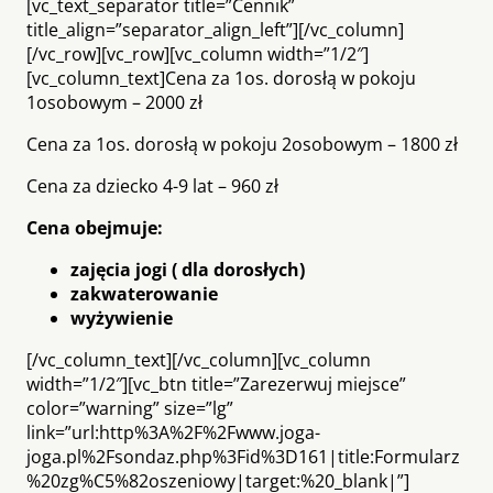
[vc_text_separator title=”Cennik”
title_align=”separator_align_left”][/vc_column]
[/vc_row][vc_row][vc_column width=”1/2″]
[vc_column_text]Cena za 1os. dorosłą w pokoju
1osobowym – 2000 zł
Cena za 1os. dorosłą w pokoju 2osobowym – 1800 zł
Cena za dziecko 4-9 lat – 960 zł
Cena obejmuje:
zajęcia jogi ( dla dorosłych)
zakwaterowanie
wyżywienie
[/vc_column_text][/vc_column][vc_column
width=”1/2″][vc_btn title=”Zarezerwuj miejsce”
color=”warning” size=”lg”
link=”url:http%3A%2F%2Fwww.joga-
joga.pl%2Fsondaz.php%3Fid%3D161|title:Formularz
%20zg%C5%82oszeniowy|target:%20_blank|”]