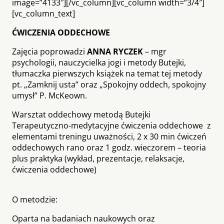
image=”4133″][/vc_column][vc_column width=”3/4″]
[vc_column_text]
ĆWICZENIA ODDECHOWE
Zajęcia poprowadzi
ANNA RYCZEK
– mgr
psychologii, nauczycielka jogi i metody Butejki,
tłumaczka pierwszych książek na temat tej metody
pt. „Zamknij usta” oraz „Spokojny oddech, spokojny
umysł” P. McKeown.
Warsztat oddechowy metodą Butejki
Terapeutyczno-medytacyjne ćwiczenia oddechowe z
elementami treningu uważności, 2 x 30 min ćwiczeń
oddechowych rano oraz 1
godz. wieczorem – teoria
plus praktyka (wykład, prezentacje, relaksacje,
ćwiczenia oddechowe)
O metodzie:
Oparta na badaniach naukowych oraz