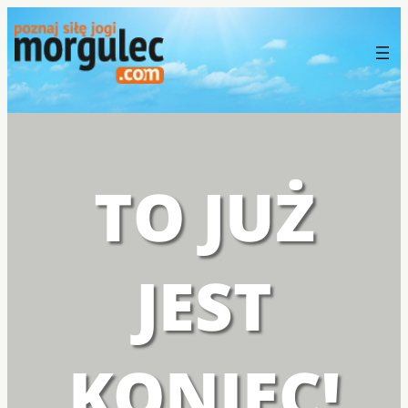
TO JUŻ
JEST
KONIEC!