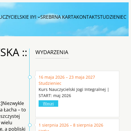
CZYCIELSKIE IIYI
SREBRNA KARTA
KONTAKT
STUDZIENIEC
SKA ::
WYDARZENIA
16 maja 2026 – 23 maja 2027
Studzieniec
Kurs Nauczycielski Jogi Integralnej |
START: maj 2026
t]Niezwykle
Więcej
a Łacha – to
szczystej
 wielu
1 sierpnia 2026 – 8 sierpnia 2026
, a pobliski