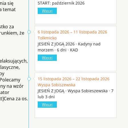
nia się
START: październik 2026
a temat
Więcej
stko za
6 listopada 2026 – 11 listopada 2026
runkiem, że
Tolkmicko
JESIEŃ Z JOGĄ 2026 · Kadyny nad
morzem · 6 dni · KAD
Więcej
elaksujących,
lasyczne,
by
15 listopada 2026 – 22 listopada 2026
. Polecamy
Wyspa Sobiszewska
ony na wzór
JESIEŃ Z JOGĄ · Wyspa Sobieszewska · 7
rator
lub 3 dni
xt]Cena za os.
Więcej