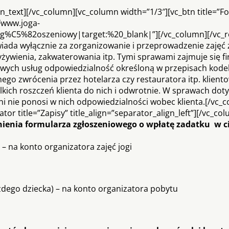
text][/vc_column][vc_column width=”1/3″][vc_btn title=”F
Fwww.joga-
g%C5%82oszeniowy|target:%20_blank|”][/vc_column][/vc_r
da wyłącznie za zorganizowanie i przeprowadzenie zajęć z 
yżywienia, zakwaterowania itp. Tymi sprawami zajmuje się f
 swych usług odpowiedzialność określoną w przepisach kod
ego zwrócenia przez hotelarza czy restauratora itp. klient
kich roszczeń klienta do nich i odwrotnie. W sprawach dot
ni nie ponosi w nich odpowiedzialności wobec klienta.[/vc_
or title=”Zapisy” title_align=”separator_align_left”][/vc_co
ienia formularza zgłoszeniowego o wpłatę zadatku w ci
 – na konto organizatora zajęć jogi
każdego dziecka) – na konto organizatora pobytu