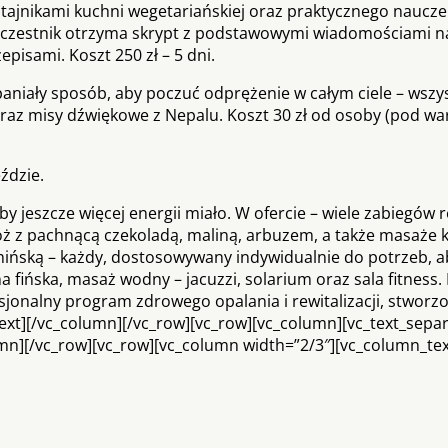
tajnikami kuchni wegetariańskiej oraz praktycznego naucze
uczestnik otrzyma skrypt z podstawowymi wiadomościami n
pisami. Koszt 250 zł – 5 dni.
paniały sposób, aby poczuć odprężenie w całym ciele – wszy
az misy dźwiękowe z Nepalu. Koszt 30 zł od osoby (pod wa
ździe.
 jeszcze więcej energii miało. W ofercie – wiele zabiegów r
óż z pachnącą czekoladą, maliną, arbuzem, a także masaże k
hińską – każdy, dostosowywany indywidualnie do potrzeb, a
a fińska, masaż wodny – jacuzzi, solarium oraz sala fitness
sjonalny program zdrowego opalania i rewitalizacji, stworz
xt][/vc_column][/vc_row][vc_row][vc_column][vc_text_sepa
olumn][/vc_row][vc_row][vc_column width=”2/3″][vc_column_te