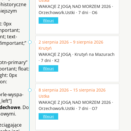
Ustka
-historyczne
WAKACJE Z JOGĄ NAD MORZEM 2026 ·
niejszym
Orzechowo/k.Ustki · 7 dni · O6
Więcej
t: 0px
important;
t; text-
2 sierpnia 2026 – 9 sierpnia 2026
!important;”
Krutyń
WAKACJE Z JOGĄ · Krutyń na Mazurach
· 7 dni · K2
btn-primary”
ortant; float:
Więcej
ght: 0px
ion:
8 sierpnia 2026 – 15 sierpnia 2026
orle-wyspa-
Ustka
left”]
WAKACJE Z JOGĄ NAD MORZEM 2026 ·
oddechowe
. Do
Orzechowo/k.Ustki · 7 dni · O7
ksowymi.
Więcej
zciągające