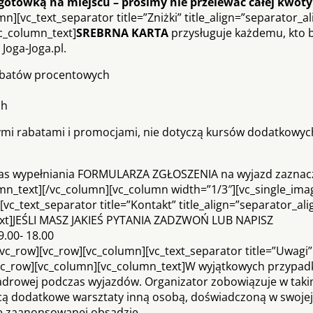
otówką na miejscu – prosimy nie przelewać całej kwoty
[vc_text_separator title=”Zniżki” title_align=”separator_ali
c_column_text]
SREBRNA KARTA
przysługuje każdemu, kto b
Joga-Joga.pl.
abatów procentowych
ch
nnymi rabatami i promocjami, nie dotyczą kursów dodatkowych
zas wypełniania FORMULARZA ZGŁOSZENIA na wyjazd zaznac
umn_text][/vc_column][vc_column width=”1/3″][vc_single_ima
_text_separator title=”Kontakt” title_align=”separator_alig
ext]JEŚLI MASZ JAKIEŚ PYTANIA ZADZWOŃ LUB NAPISZ
9.00- 18.00
vc_row][vc_row][vc_column][vc_text_separator title=”Uwagi”
w][vc_row][vc_column][vc_column_text]W wyjątkowych przypad
adrowej podczas wyjazdów. Organizator zobowiązuje w tak
cą dodatkowe warsztaty inną osobą, doświadczoną w swojej 
e zaanonsowanej obsadzie.