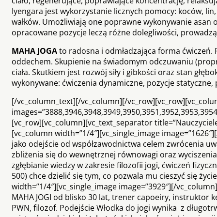
ciało, regenerujące, poprawiające koncentrację, relak
Iyengara jest wykorzystanie licznych pomocy: koców, lin,
wałków. Umożliwiają one poprawne wykonywanie asan o
opracowane pozycje leczą różne dolegliwości, prowadz
MAHA JOGA
to radosna i odmładzająca forma ćwiczeń. 
oddechem. Skupienie na świadomym odczuwaniu (proprio
ciała. Skutkiem jest rozwój siły i gibkości oraz stan głęb
wykonywane: ćwiczenia dynamiczne, pozycje statyczne,
[/vc_column_text][/vc_column][/vc_row][vc_row][vc_col
images=”3888,3946,3948,3949,3950,3951,3952,3953,3954,
[vc_row][vc_column][vc_text_separator title=”Nauczyciele
[vc_column width=”1/4″][vc_single_image image=”1626″]
jako odejście od współzawodnictwa celem zwrócenia uwag
zbliżenia się do wewnętrznej równowagi oraz wyciszenia
zgłębianie wiedzy w zakresie filozofii jogi, ćwiczeń fiz
500) chce dzielić się tym, co pozwala mu cieszyć się ży
width=”1/4″][vc_single_image image=”3929″][/vc_column
MAHA JOGI od blisko 30 lat, trener capoeiry, instruktor ke
PWN, filozof. Podejście Włodka do jogi wynika z długotrw