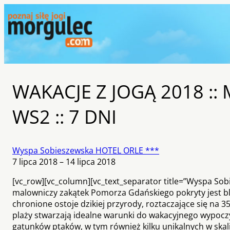
WAKACJE Z JOGĄ 2018 :: 
WS2 :: 7 DNI
Wyspa Sobieszewska HOTEL ORLE ***
7 lipca 2018 – 14 lipca 2018
[vc_row][vc_column][vc_text_separator title=”Wyspa Sobi
malowniczy zakątek Pomorza Gdańskiego pokryty jest blis
chronione ostoje dzikiej przyrody, roztaczające się na 
plaży stwarzają idealne warunki do wakacyjnego wypoczy
gatunków ptaków, w tym również kilku unikalnych w skali 