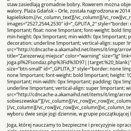
staw zasiedlają gromadnie bobry. Rowerem można objec
walory. Plaża Gdańsk – Orle, została nagrodzona w 2014 
kąpieliskom.[/vc_column_text][/vc_column][/vc_row][vc_
images=”2527,2544,2530″ id=”_GPLITA_2″ style=”border: no
!important; float: none !important; font-weight: bold !i
min-height: 0px !important; min-width: 0px !important; p
decoration: underline !important; vertical-align: super 
src=”http://cdncache-a.akamaihd.net/items/it/img/arro
title=”Zarezerwuj miejsce” color=”warning” size=”lg” l
joga.pl%2Fsondaz.php%3Fid%3D97||target:%20_blank|”][v
size=”btn-small” id=”_GPLITA_3″ style=”border: none !impor
none !important; font-weight: bold !important; height: 1
!important; min-width: 0px !important; padding: 0px !im
underline !important; vertical-align: super !important; 
src=”http://cdncache-a.akamaihd.net/items/it/img/arrow
sobieszewska/”][/vc_column][/vc_row][vc_row][vc_column][
[/vc_column][/vc_row][vc_row][vc_column][vc_column_te
wyboru dwie sesje jogi dziennie, w grupie początkujące
Joga, której nauczamy to bezpieczne i precyzyjnie opra