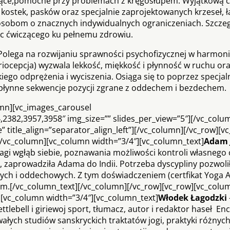
sujące,pomocne przy problemach z kręgosłupem. Wyjątkową c
 kostek, pasków oraz specjalnie zaprojektowanych krzeseł, ł
sobom o znacznych indywidualnych ograniczeniach. Szcze
ąc ćwiczącego ku pełnemu zdrowiu.
Polega na rozwijaniu sprawności psychofizycznej w harmoni
cepcja) wyzwala lekkość, miękkość i płynność w ruchu ora
okiego odprężenia i wyciszenia. Osiąga się to poprzez specjal
 płynne sekwencje pozycji zgrane z oddechem i bezdechem.
umn][vc_images_carousel
2382,3957,3958″ img_size=”” slides_per_view=”5″][/vc_colu
” title_align=”separator_align_left”][/vc_column][/vc_row][v
[/vc_column][vc_column width=”3/4″][vc_column_text]
Adam 
i wgłąb siebie, poznawania możliwości kontroli własnego c
, zaprowadziła Adama do Indii. Potrzeba dyscypliny pozwol
ycznych i oddechowych. Z tym doświadczeniem (certfikat Yoga A
ciem.[/vc_column_text][/vc_column][/vc_row][vc_row][vc_colu
][vc_column width=”3/4″][vc_column_text]
Włodek Łagodzki
ttlebell i giriewoj sport, tłumacz, autor i redaktor haseł En
ałych studiów sanskryckich traktatów jogi, praktyki różnych