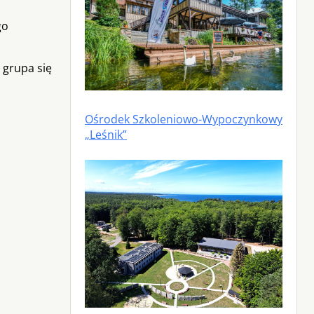
go
 grupa się
Ośrodek Szkoleniowo-Wypoczynkowy
„Leśnik”