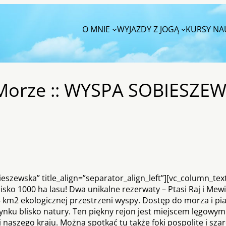
O MNIE
WYJAZDY Z JOGĄ
KURSY NAU
Morze :: WYSPA SOBIESZEW
eszewska” title_align=”separator_align_left”][vc_column_tex
ko 1000 ha lasu! Dwa unikalne rezerwaty – Ptasi Raj i Mewi
35 km2 ekologicznej przestrzeni wyspy. Dostęp do morza i pia
nku blisko natury. Ten piękny rejon jest miejscem lęgowym
naszego kraju. Można spotkać tu także foki pospolite i szare