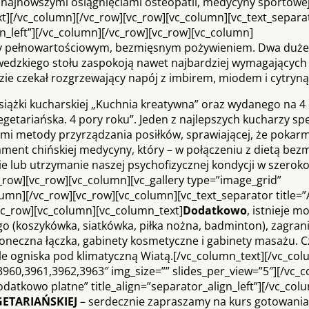
ji najnowszymi osiągnięciami osteopatii, medycyny sportowej,
xt][/vc_column][/vc_row][vc_row][vc_column][vc_text_separa
gn_left”][/vc_column][/vc_row][vc_row][vc_column]
imy pełnowartościowym, bezmięsnym pożywieniem. Dwa duże
zwedzkiego stołu zaspokoją nawet najbardziej wymagających
ie czekał rozgrzewający napój z imbirem, miodem i cytryną
siążki kucharskiej „Kuchnia kreatywna” oraz wydanego na 4 
tariańska. 4 pory roku”. Jeden z najlepszych kucharzy spe
mi metody przyrządzania posiłków, sprawiającej, że pokarm 
ment chińskiej medycyny, który – w połączeniu z dietą bezm
 lub utrzymanie naszej psychofizycznej kondycji w szerok
row][vc_row][vc_column][vc_gallery type=”image_grid”
umn][/vc_row][vc_row][vc_column][vc_text_separator title=”
[vc_row][vc_column][vc_column_text]
Dodatkowo
, istnieje m
 (koszykówka, siatkówka, piłka nożna, badminton), zagrani
 słoneczna łączka, gabinety kosmetyczne i gabinety masażu. 
ple ogniska pod klimatyczną Wiatą.[/vc_column_text][/vc_col
960,3961,3962,3963″ img_size=”” slides_per_view=”5″][/vc_
datkowo platne” title_align=”separator_align_left”][/vc_col
ETARIAŃSKIEJ
– serdecznie zapraszamy na kurs gotowani