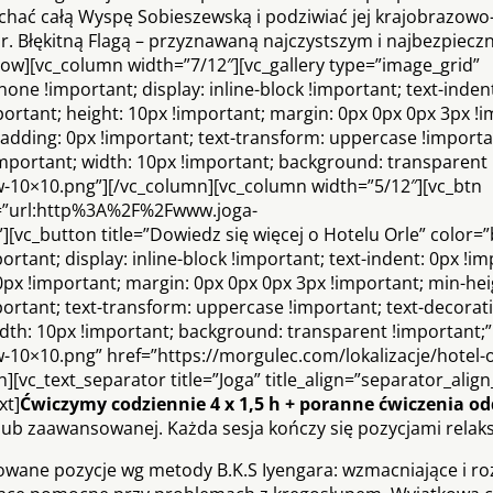
hać całą Wyspę Sobieszewską i podziwiać jej krajobrazowo
r. Błękitną Flagą – przyznawaną najczystszym i najbezpiecz
row][vc_column width=”7/12″][vc_gallery type=”image_grid”
ne !important; display: inline-block !important; text-inden
mportant; height: 10px !important; margin: 0px 0px 0px 3px !
adding: 0px !important; text-transform: uppercase !importan
!important; width: 10px !important; background: transparent 
w-10×10.png”][/vc_column][vc_column width=”5/12″][vc_btn
ink=”url:http%3A%2F%2Fwww.joga-
c_button title=”Dowiedz się więcej o Hotelu Orle” color=”
tant; display: inline-block !important; text-indent: 0px !imp
0px !important; margin: 0px 0px 0px 3px !important; min-hei
portant; text-transform: uppercase !important; text-decorat
width: 10px !important; background: transparent !important;”
-10×10.png” href=”https://morgulec.com/lokalizacje/hotel-
vc_text_separator title=”Joga” title_align=”separator_align_
xt]
Ćwiczymy codziennie 4 x 1,5 h + poranne ćwiczenia 
j lub zaawansowanej. Każda sesja kończy się pozycjami rela
cowane pozycje wg metody B.K.S Iyengara: wzmacniające i ro