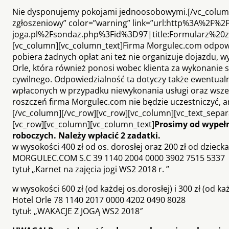
Nie dysponujemy pokojami jednoosobowymi.[/vc_column_
zgłoszeniowy” color=”warning” link=”url:http%3A%2F%2
joga.pl%2Fsondaz.php%3Fid%3D97|title:Formularz%20z
[vc_column][vc_column_text]Firma Morgulec.com odpowia
pobiera żadnych opłat ani też nie organizuje dojazdu, w
Orle, która również ponosi wobec klienta za wykonanie
cywilnego. Odpowiedzialność ta dotyczy także ewentualn
wpłaconych w przypadku niewykonania usługi oraz wszel
roszczeń firma Morgulec.com nie będzie uczestniczyć, a
[/vc_column][/vc_row][vc_row][vc_column][vc_text_separat
[vc_row][vc_column][vc_column_text]
Prosimy od wypełn
roboczych. Należy wpłacić 2 zadatki.
w wysokości 400 zł od os. dorosłej oraz 200 zł od dziecka
MORGULEC.COM S.C 39 1140 2004 0000 3902 7515 5337
tytuł „Karnet na zajęcia jogi WS2 2018 r. ”
w wysokości 600 zł (od każdej os.dorosłej) i 300 zł (od 
Hotel Orle 78 1140 2017 0000 4202 0490 8028
tytuł: „WAKACJE Z JOGĄ WS2 2018″