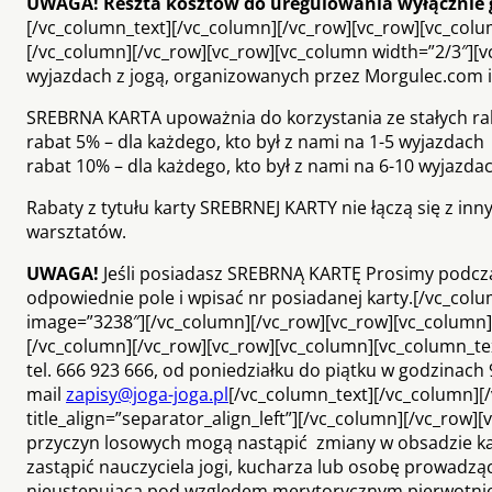
UWAGA! Reszta kosztów do uregulowania wyłącznie g
[/vc_column_text][/vc_column][/vc_row][vc_row][vc_column]
[/vc_column][/vc_row][vc_row][vc_column width=”2/3″][v
wyjazdach z jogą, organizowanych przez Morgulec.com i 
SREBRNA KARTA upoważnia do korzystania ze stałych r
rabat 5% – dla każdego, kto był z nami na 1-5 wyjazdach
rabat 10% – dla każdego, kto był z nami na 6-10 wyjazda
Rabaty z tytułu karty SREBRNEJ KARTY nie łączą się z i
warsztatów.
UWAGA!
Jeśli posiadasz SREBRNĄ KARTĘ Prosimy podc
odpowiednie pole i wpisać nr posiadanej karty.[/vc_col
image=”3238″][/vc_column][/vc_row][vc_row][vc_column][vc
[/vc_column][/vc_row][vc_row][vc_column][vc_column_t
tel. 666 923 666, od poniedziałku do piątku w godzinach 
mail
zapisy@joga-joga.pl
[/vc_column_text][/vc_column][/
title_align=”separator_align_left”][/vc_column][/vc_ro
przyczyn losowych mogą nastąpić zmiany w obsadzie k
zastąpić nauczyciela jogi, kucharza lub osobę prowadzą
nieustępującą pod względem merytorycznym pierwotni