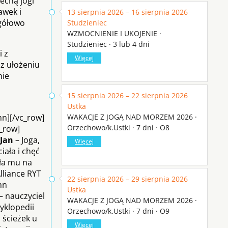
echą jogi
awek i
13 sierpnia 2026 – 16 sierpnia 2026
gółowo
Studzieniec
WZMOCNIENIE I UKOJENIE ·
Studzieniec · 3 lub 4 dni
i z
Więcej
z ułożeniu
nie
15 sierpnia 2026 – 22 sierpnia 2026
Ustka
mn][/vc_row]
WAKACJE Z JOGĄ NAD MORZEM 2026 ·
Orzechowo/k.Ustki · 7 dni · O8
c_row]
Jan
– Joga,
Więcej
iała i chęć
iła mu na
lliance RYT
22 sierpnia 2026 – 29 sierpnia 2026
mn
Ustka
– nauczyciel
WAKACJE Z JOGĄ NAD MORZEM 2026 ·
cyklopedii
Orzechowo/k.Ustki · 7 dni · O9
 ścieżek u
Więcej