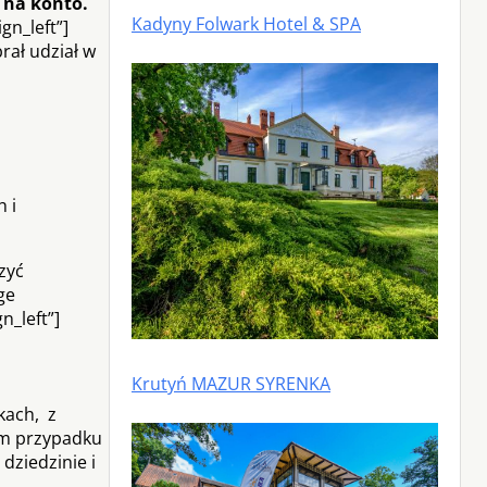
 na konto.
Kadyny Folwark Hotel & SPA
gn_left”]
rał udział w
 i
zyć
ge
n_left”]
Krutyń MAZUR SYRENKA
kach, z
im przypadku
dziedzinie i