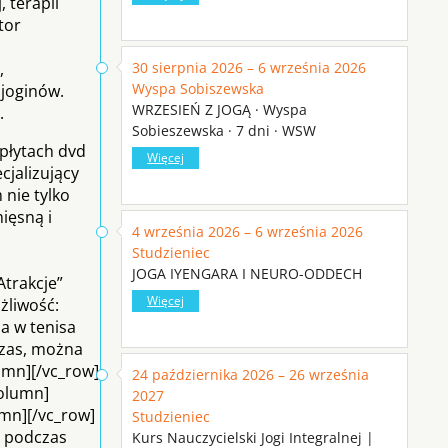
 terapii
tor
,
30 sierpnia 2026 – 6 września 2026
Wyspa Sobiszewska
 joginów.
WRZESIEŃ Z JOGĄ · Wyspa
.
Sobieszewska · 7 dni · WSW
płytach dvd
Więcej
cjalizujący
nie tylko
ięsną i
4 września 2026 – 6 września 2026
o
Studzieniec
JOGA IYENGARA I NEURO-ODDECH
Atrakcje”
Więcej
ożliwość:
a w tenisa
Czas, można
umn][/vc_row]
24 października 2026 – 26 września
column]
2027
umn][/vc_row]
Studzieniec
a podczas
Kurs Nauczycielski Jogi Integralnej |