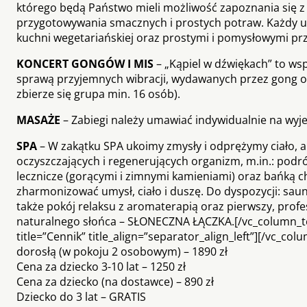
którego będą Państwo mieli możliwość zapoznania się z 
przygotowywania smacznych i prostych potraw. Każdy 
kuchni wegetariańskiej oraz prostymi i pomysłowymi prze
KONCERT GONGÓW I MIS
– „Kąpiel w dźwiękach” to ws
sprawą przyjemnych wibracji, wydawanych przez gong or
zbierze się grupa min. 16 osób).
MASAŻE
– Zabiegi należy umawiać indywidualnie na wyje
SPA
– W zakątku SPA ukoimy zmysły i odprężymy ciało, aby
oczyszczających i regenerujących organizm, m.in.: podr
lecznicze (gorącymi i zimnymi kamieniami) oraz bańką c
zharmonizować umysł, ciało i duszę. Do dyspozycji: saun
także pokój relaksu z aromaterapią oraz pierwszy, profe
naturalnego słońca – SŁONECZNA ŁĄCZKA.[/vc_column_te
title=”Cennik” title_align=”separator_align_left”][/vc_c
dorosłą (w pokoju 2 osobowym) – 1890 zł
Cena za dziecko 3-10 lat – 1250 zł
Cena za dziecko (na dostawce) – 890 zł
Dziecko do 3 lat – GRATIS