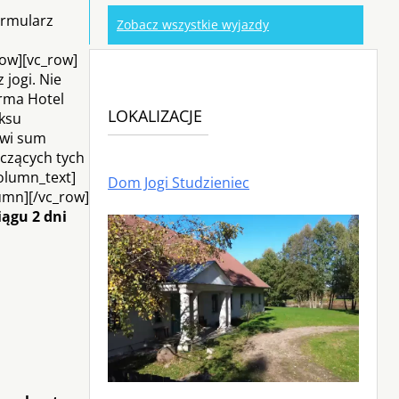
ormularz
Zobacz wszystkie wyjazdy
ow][vc_row]
jogi. Nie
irma Hotel
LOKALIZACJE
eksu
owi sum
yczących tych
column_text]
Dom Jogi Studzieniec
lumn][/vc_row]
ągu 2 dni