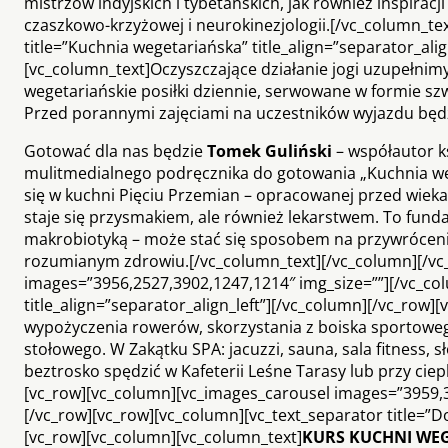
mistrzów indyjskich i tybetańskich, jak również inspirac
czaszkowo-krzyżowej i neurokinezjologii.[/vc_column_te
title=”Kuchnia wegetariańska” title_align=”separator_ali
[vc_column_text]Oczyszczające działanie jogi uzupełn
wegetariańskie posiłki dziennie, serwowane w formie s
Przed porannymi zajęciami na uczestników wyjazdu będz
Gotować dla nas będzie
Tomek Guliński
– współautor k
mulitmedialnego podręcznika do gotowania „Kuchnia wege
się w kuchni Pięciu Przemian – opracowanej przed wieka
staje się przysmakiem, ale również lekarstwem. To funda
makrobiotyką – może stać się sposobem na przywrócenie
rozumianym zdrowiu.[/vc_column_text][/vc_column][/vc_
images=”3956,2527,3902,1247,1214″ img_size=””][/vc_col
title_align=”separator_align_left”][/vc_column][/vc_row]
wypożyczenia rowerów, skorzystania z boiska sportowego
stołowego. W Zakątku SPA: jacuzzi, sauna, sala fitness,
beztrosko spędzić w Kafeterii Leśne Tarasy lub przy cie
[vc_row][vc_column][vc_images_carousel images=”3959,3
[/vc_row][vc_row][vc_column][vc_text_separator title=”Do
[vc_row][vc_column][vc_column_text]
KURS KUCHNI WEG