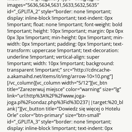
images=”5636,5634,5631,5633,5632,5635″
id=”_GPLITA_2″ style=”border: none !important;
display: inline-block !important; text-indent: 0px
!important; float: none !important; font-weight: bold
!important; height: 10px !important; margin: 0px 0px
0px 3px !important; min-height: 0px !important; min-
width: 0px !important; padding: 0px !important; text-
transform: uppercase !important; text-decoration:
underline !important; vertical-align: super
!important; width: 10px !important; background:
transparent !important;” src=”http://cdncache-
a.akamaihd.net/items/it/img/arrow-10×10.png”]
[/vc_column][vc_column width=”5/12″][vc_btn
title=”Zarezerwuj miejsce” color=”warning” size=”lg”
link=”url:http%3A%2F%2Fwww.joga-
joga.pl%2Fsondaz.php%3Fid%3D237||target:%20_bl
ank|”][vc_button title=”Dowiedz się więcej o Hotelu
Orle” color=”btn-primary” size=”btn-small”
id=”_GPLITA_3″ style=”border: none !important;
display: inline-block !important; text-indent: 0px