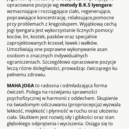
opracowane pozycje wg
metody B.K.S Iyengara
:
wzmacniające i rozciągające ciało, regenerujące,
poprawiające koncentrację, relaksujące,pomocne
przy problemach z kręgosłupem. Wyjątkową cechą
jogi Iyengara jest wykorzystanie licznych pomocy:
koców, lin, kostek, pasków oraz specjalnie
zaprojektowanych krzeseł, ławek i wałków.
Umożliwiają one poprawne wykonywanie asan
osobom o znacznych indywidualnych
ograniczeniach. Szczegółowo opracowane pozycje
leczą różne dolegliwości, prowadząc ćwiczącego ku
pełnemu zdrowiu.
MAHA JOGA
to radosna i odmładzająca forma
ćwiczeń. Polega na rozwijaniu sprawności
psychofizycznej w harmonii z oddechem. Skupienie
na świadomym odczuwaniu (propriocepcja) wyzwala
lekkość, miękkość i płynność w ruchu oraz ułożeniu
ciała. Skutkiem jest rozwój siły i gibkości oraz stan
głębokiego odprężenia i wyciszenia. Osiąga się to