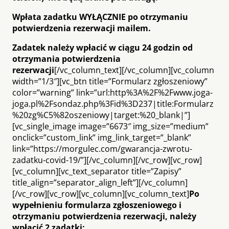
Wpłata zadatku WYŁĄCZNIE po otrzymaniu
potwierdzenia rezerwacji mailem.
Zadatek należy wpłacić w ciągu 24 godzin od
otrzymania potwierdzenia
rezerwacji
[/vc_column_text][/vc_column][vc_column
width=”1/3″][vc_btn title=”Formularz zgłoszeniowy”
color=”warning” link=”url:http%3A%2F%2Fwww.joga-
joga.pl%2Fsondaz.php%3Fid%3D237|title:Formularz
%20zg%C5%82oszeniowy|target:%20_blank|”]
[vc_single_image image=”6673″ img_size=”medium”
onclick=”custom_link” img_link_target=”_blank”
link=”https://morgulec.com/gwarancja-zwrotu-
zadatku-covid-19/”][/vc_column][/vc_row][vc_row]
[vc_column][vc_text_separator title=”Zapisy”
title_align=”separator_align_left”][/vc_column]
[/vc_row][vc_row][vc_column][vc_column_text]
Po
wypełnieniu formularza zgłoszeniowego i
otrzymaniu potwierdzenia rezerwacji, należy
wpłacić 2 zadatki: