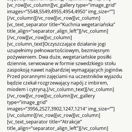
[vc_row][vc_column][vc_gallery type=”image_grid”
images=”5548,5549,4955,4954,4950″ img_size=””]
[/vc_column][/vc_row][vc_row][vc_column]
[vc_text_separator title=”Kuchnia wegetariańska”
title_align=”separator_align_left”][/vc_column]
[/vc_row][vc_row][vc_column]
[vc_column_text]Oczyszczające działanie jogi
uzupełnimy pełnowartościowym, bezmięsnym
pożywieniem. Dwa duże, wegetariańskie posiłki
dziennie, serwowane w formie szwedzkiego stołu
zaspokoją nawet najbardziej wymagających joginów.
Przed porannymi zajęciami na uczestników wyjazdu
będzie czekał rozgrzewający napój z imbirem,
miodem i cytryną.[/vc_column_text][/vc_column]
[/vc_row][vc_row][vc_column][vc_gallery
type=”image_grid”
images=”3956,2527,3902,1247,1214″ img_size=””]
[/vc_column][/vc_row][vc_row][vc_column]
[vc_text_separator title=”Atrakcje”
title_align=”separator_align_left”][/vc_column]