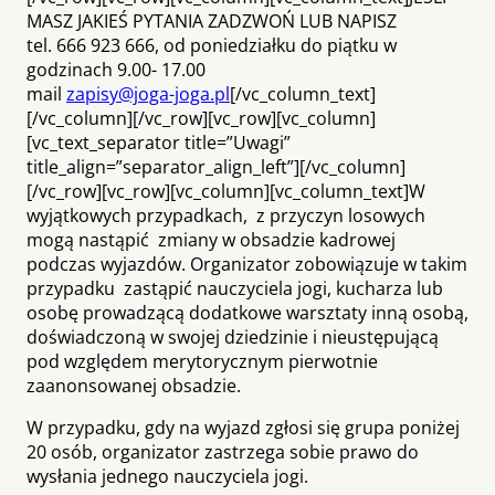
MASZ JAKIEŚ PYTANIA ZADZWOŃ LUB NAPISZ
tel. 666 923 666, od poniedziałku do piątku w
godzinach 9.00- 17.00
mail
zapisy@joga-joga.pl
[/vc_column_text]
[/vc_column][/vc_row][vc_row][vc_column]
[vc_text_separator title=”Uwagi”
title_align=”separator_align_left”][/vc_column]
[/vc_row][vc_row][vc_column][vc_column_text]W
wyjątkowych przypadkach, z przyczyn losowych
mogą nastąpić zmiany w obsadzie kadrowej
podczas wyjazdów. Organizator zobowiązuje w takim
przypadku zastąpić nauczyciela jogi, kucharza lub
osobę prowadzącą dodatkowe warsztaty inną osobą,
doświadczoną w swojej dziedzinie i nieustępującą
pod względem merytorycznym pierwotnie
zaanonsowanej obsadzie.
W przypadku, gdy na wyjazd zgłosi się grupa poniżej
20 osób, organizator zastrzega sobie prawo do
wysłania jednego nauczyciela jogi.