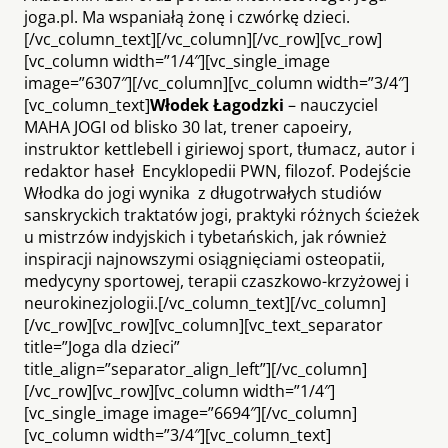
joga.pl. Ma wspaniałą żonę i czwórkę dzieci.
[/vc_column_text][/vc_column][/vc_row][vc_row]
[vc_column width=”1/4″][vc_single_image
image=”6307″][/vc_column][vc_column width=”3/4″]
[vc_column_text]
Włodek Łagodzki
– nauczyciel
MAHA JOGI od blisko 30 lat, trener capoeiry,
instruktor kettlebell i giriewoj sport, tłumacz, autor i
redaktor haseł Encyklopedii PWN, filozof. Podejście
Włodka do jogi wynika z długotrwałych studiów
sanskryckich traktatów jogi, praktyki różnych ścieżek
u mistrzów indyjskich i tybetańskich, jak również
inspiracji najnowszymi osiągnięciami osteopatii,
medycyny sportowej, terapii czaszkowo-krzyżowej i
neurokinezjologii.[/vc_column_text][/vc_column]
[/vc_row][vc_row][vc_column][vc_text_separator
title=”Joga dla dzieci”
title_align=”separator_align_left”][/vc_column]
[/vc_row][vc_row][vc_column width=”1/4″]
[vc_single_image image=”6694″][/vc_column]
[vc_column width=”3/4″][vc_column_text]