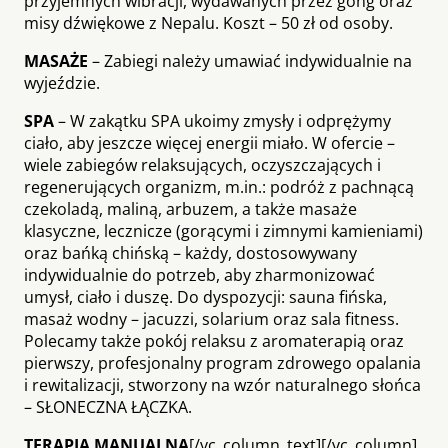
przyjemnych wibracji, wydawanych przez gong oraz
misy dźwiękowe z Nepalu. Koszt – 50 zł od osoby.
MASAŻE
– Zabiegi należy umawiać indywidualnie na
wyjeździe.
SPA
– W zakątku SPA ukoimy zmysły i odprężymy
ciało, aby jeszcze więcej energii miało. W ofercie –
wiele zabiegów relaksujących, oczyszczających i
regenerujących organizm, m.in.: podróż z pachnącą
czekoladą, maliną, arbuzem, a także masaże
klasyczne, lecznicze (gorącymi i zimnymi kamieniami)
oraz bańką chińską – każdy, dostosowywany
indywidualnie do potrzeb, aby zharmonizować
umysł, ciało i duszę. Do dyspozycji: sauna fińska,
masaż wodny – jacuzzi, solarium oraz sala fitness.
Polecamy także pokój relaksu z aromaterapią oraz
pierwszy, profesjonalny program zdrowego opalania
i rewitalizacji, stworzony na wzór naturalnego słońca
– SŁONECZNA ŁĄCZKA.
TERAPIA MANUALNA
[/vc_column_text][/vc_column]