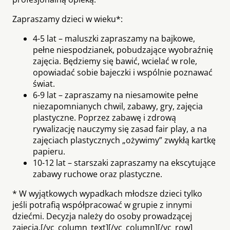
Zapraszamy dzieci w wieku*:
4-5 lat – maluszki zapraszamy na bajkowe,
pełne niespodzianek, pobudzające wyobraźnię
zajęcia. Będziemy się bawić, wcielać w role,
opowiadać sobie bajeczki i wspólnie poznawać
świat.
6-9 lat – zapraszamy na niesamowite pełne
niezapomnianych chwil, zabawy, gry, zajęcia
plastyczne. Poprzez zabawę i zdrową
rywalizację nauczymy się zasad fair play, a na
zajęciach plastycznych „ożywimy” zwykłą kartkę
papieru.
10-12 lat – starszaki zapraszamy na ekscytujące
zabawy ruchowe oraz plastyczne.
* W wyjątkowych wypadkach młodsze dzieci tylko
jeśli potrafią współpracować w grupie z innymi
dziećmi. Decyzja należy do osoby prowadzącej
zajęcia.[/vc_column_text][/vc_column][/vc_row]