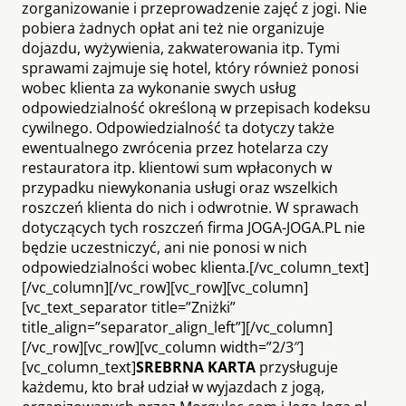
zorganizowanie i przeprowadzenie zajęć z jogi. Nie
pobiera żadnych opłat ani też nie organizuje
dojazdu, wyżywienia, zakwaterowania itp. Tymi
sprawami zajmuje się hotel, który również ponosi
wobec klienta za wykonanie swych usług
odpowiedzialność określoną w przepisach kodeksu
cywilnego. Odpowiedzialność ta dotyczy także
ewentualnego zwrócenia przez hotelarza czy
restauratora itp. klientowi sum wpłaconych w
przypadku niewykonania usługi oraz wszelkich
roszczeń klienta do nich i odwrotnie. W sprawach
dotyczących tych roszczeń firma JOGA-JOGA.PL nie
będzie uczestniczyć, ani nie ponosi w nich
odpowiedzialności wobec klienta.[/vc_column_text]
[/vc_column][/vc_row][vc_row][vc_column]
[vc_text_separator title=”Zniżki”
title_align=”separator_align_left”][/vc_column]
[/vc_row][vc_row][vc_column width=”2/3″]
[vc_column_text]
SREBRNA KARTA
przysługuje
każdemu, kto brał udział w wyjazdach z jogą,