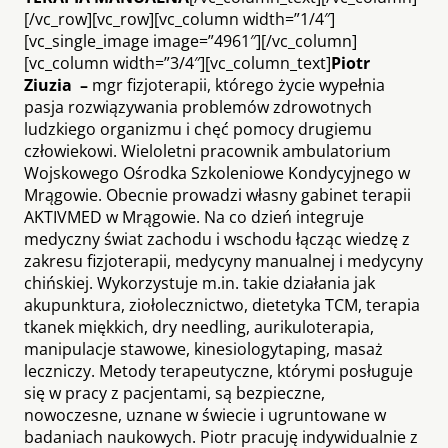
[/vc_row][vc_row][vc_column width=”1/4″]
[vc_single_image image=”4961″][/vc_column]
[vc_column width=”3/4″][vc_column_text]
Piotr
Ziuzia –
mgr fizjoterapii, którego życie wypełnia
pasja rozwiązywania problemów zdrowotnych
ludzkiego organizmu i chęć pomocy drugiemu
człowiekowi. Wieloletni pracownik ambulatorium
Wojskowego Ośrodka Szkoleniowe Kondycyjnego w
Mrągowie. Obecnie prowadzi własny gabinet terapii
AKTIVMED w Mrągowie. Na co dzień integruje
medyczny świat zachodu i wschodu łącząc wiedzę z
zakresu fizjoterapii, medycyny manualnej i medycyny
chińskiej. Wykorzystuje m.in. takie działania jak
akupunktura, ziołolecznictwo, dietetyka TCM, terapia
tkanek miękkich, dry needling, aurikuloterapia,
manipulacje stawowe, kinesiologytaping, masaż
leczniczy. Metody terapeutyczne, którymi posługuje
się w pracy z pacjentami, są bezpieczne,
nowoczesne, uznane w świecie i ugruntowane w
badaniach naukowych. Piotr pracuję indywidualnie z