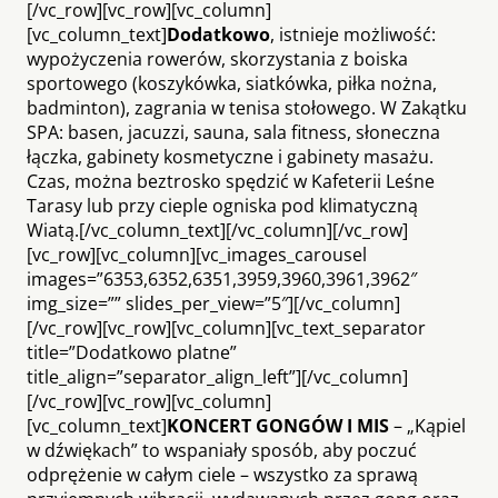
[/vc_row][vc_row][vc_column]
[vc_column_text]
Dodatkowo
, istnieje możliwość:
wypożyczenia rowerów, skorzystania z boiska
sportowego (koszykówka, siatkówka, piłka nożna,
badminton), zagrania w tenisa stołowego. W Zakątku
SPA: basen, jacuzzi, sauna, sala fitness, słoneczna
łączka, gabinety kosmetyczne i gabinety masażu.
Czas, można beztrosko spędzić w Kafeterii Leśne
Tarasy lub przy cieple ogniska pod klimatyczną
Wiatą.[/vc_column_text][/vc_column][/vc_row]
[vc_row][vc_column][vc_images_carousel
images=”6353,6352,6351,3959,3960,3961,3962″
img_size=”” slides_per_view=”5″][/vc_column]
[/vc_row][vc_row][vc_column][vc_text_separator
title=”Dodatkowo platne”
title_align=”separator_align_left”][/vc_column]
[/vc_row][vc_row][vc_column]
[vc_column_text]
KONCERT GONGÓW I MIS
– „Kąpiel
w dźwiękach” to wspaniały sposób, aby poczuć
odprężenie w całym ciele – wszystko za sprawą