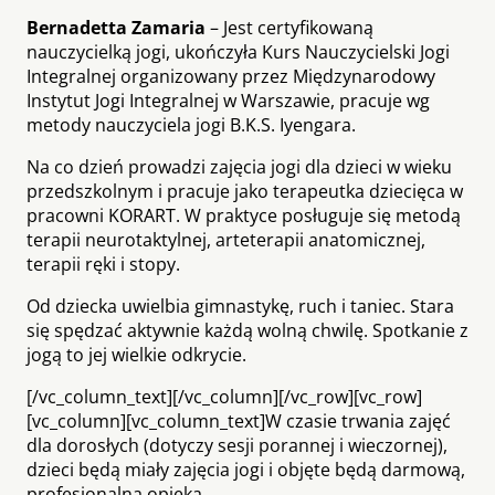
Bernadetta Zamaria
– Jest certyfikowaną
nauczycielką jogi, ukończyła Kurs Nauczycielski Jogi
Integralnej organizowany przez Międzynarodowy
Instytut Jogi Integralnej w Warszawie, pracuje wg
metody nauczyciela jogi B.K.S. Iyengara.
Na co dzień prowadzi zajęcia jogi dla dzieci w wieku
przedszkolnym i pracuje jako terapeutka dziecięca w
pracowni KORART. W praktyce posługuje się metodą
terapii neurotaktylnej, arteterapii anatomicznej,
terapii ręki i stopy.
Od dziecka uwielbia gimnastykę, ruch i taniec. Stara
się spędzać aktywnie każdą wolną chwilę. Spotkanie z
jogą to jej wielkie odkrycie.
[/vc_column_text][/vc_column][/vc_row][vc_row]
[vc_column][vc_column_text]W czasie trwania zajęć
dla dorosłych (dotyczy sesji porannej i wieczornej),
dzieci będą miały zajęcia jogi i objęte będą darmową,
profesjonalną opieką.