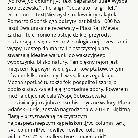
[vc_row][vc_column][vc_text_separator title=”Wyspa
Sobieszewska” title_align=”separator_align_left”]
[vc_column_text]Niezwykle malowniczy zakątek
Pomorza Gdańskiego pokryty jest blisko 1000 ha
lasu! Dwa unikalne rezerwaty – Ptasi Raj i Mewia
Łacha – to chronione ostoje dzikiej przyrody,
roztaczające się na 35 km2 ekologicznej przestrzeni
wyspy. Dostęp do morza i piaszczystej plaży
stwarzają idealne warunki do wakacyjnego
wypoczynku blisko natury. Ten piękny rejon jest
miejscem lęgowym wielu gatunków ptaków, w tym
również kilku unikalnych w skali naszego kraju.
Można spotkać tu także foki pospolite i szare, a
pobliski staw zasiedlają gromadnie bobry. Rowerem
można objechać całą Wyspę Sobieszewską i
podziwiać jej krajobrazowo-historyczne walory. Plaża
Gdańsk – Orle, została nagrodzona w 2014 r. Błękitną
Flagą – przyznawaną najczystszym i
najbezpieczniejszym kąpieliskom.[/vc_column_text]
[/vc_column][/vc_row][vc_row][vc_column
width=”7/12″][vc_gallery type=”image_grid”