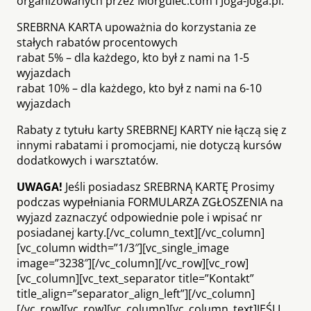
organizowanych przez Morgulec.com i Joga-Joga.pl.
SREBRNA KARTA upoważnia do korzystania ze
stałych rabatów procentowych
rabat 5% – dla każdego, kto był z nami na 1-5
wyjazdach
rabat 10% – dla każdego, kto był z nami na 6-10
wyjazdach
Rabaty z tytułu karty SREBRNEJ KARTY nie łączą się z
innymi rabatami i promocjami, nie dotyczą kursów
dodatkowych i warsztatów.
UWAGA!
Jeśli posiadasz SREBRNĄ KARTĘ Prosimy
podczas wypełniania FORMULARZA ZGŁOSZENIA na
wyjazd zaznaczyć odpowiednie pole i wpisać nr
posiadanej karty.[/vc_column_text][/vc_column]
[vc_column width=”1/3″][vc_single_image
image=”3238″][/vc_column][/vc_row][vc_row]
[vc_column][vc_text_separator title=”Kontakt”
title_align=”separator_align_left”][/vc_column]
[/vc_row][vc_row][vc_column][vc_column_text]JEŚLI