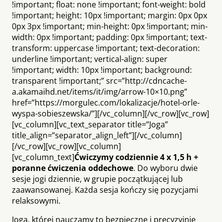
!important; float: none !important; font-weight: bold
!important; height: 10px !important; margin: 0px 0px
0px 3px !important; min-height: 0px !important; min-
width: 0px !important; padding: 0px !important; text-
transform: uppercase !important; text-decoration:
underline !important; vertical-align: super
!important; width: 10px !important; background:
transparent !important;” src=”http://cdncache-
a.akamaihd.net/items/it/img/arrow-10×10.png”
href=”https://morgulec.com/lokalizacje/hotel-orle-
wyspa-sobieszewska/”][/vc_column][/vc_row][vc_row]
[vc_column][vc_text_separator title=”Joga”
title_align=”separator_align_left”][/vc_column]
[/vc_row][vc_row][vc_column]
[vc_column_text]
Ćwiczymy codziennie 4 x 1,5 h +
poranne ćwiczenia oddechowe
. Do wyboru dwie
sesje jogi dziennie, w grupie początkującej lub
zaawansowanej. Każda sesja kończy się pozycjami
relaksowymi.
Joga, której nauczamy to bezpieczne i precyzyjnie