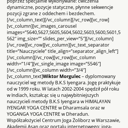
poprzez specjalnie wykonywane: ćwiczenia
dynamiczne, pozycje statyczne, płynne sekwencje
pozycji zgrane z oddechem i bezdechem.
[/vc_column_text][/vc_column][/vc_row][vc_row]
[vc_column][vc_images_carousel
images=”5640,5627,5605,5604,5602,5603,5600,5601,5
562″ img_size=”” slides_per_view=”5″][/vc_column]
[/vc_row][vc_row][vc_column][vc_text_separator
title=”Nauczyciele” title_align=”separator_align_left”]
[/vc_column][/vc_row][vc_row][vc_column
width=”1/4″][vc_single_image image=”5546″]
[/vc_column][vc_column width=”3/4″]
[vc_column_text]
Wiktor M
orgulec
– dyplomowany
nauczyciel wg metody B.K.S Iyengara. Jogę praktykuje
od w 1999 roku. W latach 2002-2004 spędził pół roku
w Indiach, kształcąc się u najwybitniejszych
nauczycieli metody B.K.S Iyengara w HIMALAYAN
IYENGAR YOGA CENTRE w Dharamsala oraz w
YOGANGA YOGA CENTRE w Dheradun.
Współzałożyciel Centrum Joga Żoliborz w Warszawie,
Akademii Asan oraz portalu internetowego: joga-