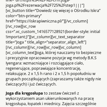
joga.pl%2Frezerwacja%2F725%2Fstep1|||”]
[vc_button title=”Dowiedz się więcej o Ośrodku Iskra”
color=”btn-primary”
href=”https://iskrapiwniczna.pl/”][/vc_column]
[/vc_row][vc_row
css=”.vc_custom_1416577128921{border-style: initial
!important;}”][vc_column][vc_text_separator
title=”Joga ” title_align=”separator_align_left”]
[/vc_column][/vc_row][vc_row][vc_column]
[vc_column_text]Joga, której nauczamy to bezpieczne
i precyzyjnie opracowane pozycje wg metody B.K.S
Iyengara: wzmacniające i rozciągające ciało,
regenerujące, poprawiające koncentrację,
relaksujące. 2 x 1,5 h rano i 2 x 1,5 h popołudniu w
grupach początkujących (zapraszamy także nigdy nie
ćwiczących) i już ćwiczących.
Joga dla kręgosłupa
to zestaw ćwiczeń z
wykorzystaniem asan ukierunkowanych na pracę
kręgosłupa, łopatek i miednicy. Zajęcia szczególnie