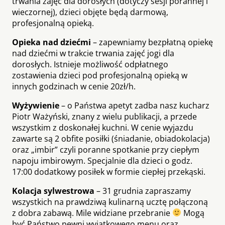
trwania zajęć dla dorosłych (dotyczy sesji porannej i
wieczornej), dzieci objęte będą darmową,
profesjonalną opieką.
Opieka nad dziećmi
– zapewniamy bezpłatną opiekę
nad dziećmi w trakcie trwania zajęć jogi dla
dorosłych. Istnieje możliwość odpłatnego
zostawienia dzieci pod profesjonalną opieką w
innych godzinach w cenie 20zł/h.
Wyżywienie
– o Państwa apetyt zadba nasz kucharz
Piotr Ważyński, znany z wielu publikacji, a przede
wszystkim z doskonałej kuchni. W cenie wyjazdu
zawarte są 2 obfite posiłki (śniadanie, obiadokolacja)
oraz „imbir” czyli poranne spotkanie przy ciepłym
napoju imbirowym. Specjalnie dla dzieci o godz.
17:00 dodatkowy posiłek w formie ciepłej przekąski.
Kolacja sylwestrowa
– 31 grudnia zapraszamy
wszystkich na prawdziwą kulinarną ucztę połączoną
z dobra zabawą. Mile widziane przebranie
Mogą
być Państwo pewni wyjątkowego menu oraz