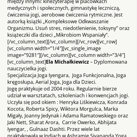
między innymi: kinezyterapię w placówkach
medycznych i społecznych, gimnastykę leczniczą,
ćwiczenia jogi, aerobowe ćwiczenia rytmiczne. Jest
autorką książki „Kompleksowe Odkwaszanie
Organizmu. Usuń stres, niedotlenienie, toksyny” oraz
książeczki dla dzieci „Mikrobiom Wspaniały”.
[/vc_column_text][/vc_column][/vc_row][vc_row]
[vc_column width=”1/4″][vc_single_image
image=”9281″][/vc_column][vc_column width=”3/4″]
[vc_column_text]
Ela Michałkiewicz
– Dyplomowana
nauczycielka jogi.
Specjalizacja Joga Iyengara, Joga Funkcjonalna, Joga
kręgosłupa, Aerial Joga, Joga dla Dzieci.
Jogę praktykuje od 2004 roku. Regularnie bierze
udział w warsztatach, szkoleniach i konwencjach jogi.
Uczyła się pod okiem : Henryka Liśkiewicza, Konrada
Kocota, Roberta Spicy, Wiktora Morgulca, Marka
Migały, Joanny Jedynak i Adama Ramatowskiego oraz
Jaki Nett, Sharat Arora, Carrie Owerko, Abhijata
Iyengar, , Gulnaaz Dashti. Przez wiele lat
praktykowała w Indiach w Ashramie Sivananda Yoga