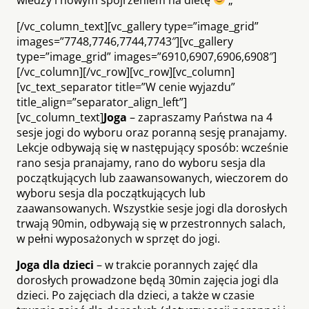
[/vc_column_text][vc_gallery type=”image_grid”
images=”7748,7746,7744,7743″][vc_gallery
type=”image_grid” images=”6910,6907,6906,6908″]
[/vc_column][/vc_row][vc_row][vc_column]
[vc_text_separator title=”W cenie wyjazdu”
title_align=”separator_align_left”]
[vc_column_text]
Joga
–
zapraszamy Państwa na 4
sesje jogi do wyboru oraz poranną sesję pranajamy.
Lekcje odbywają się w następujący sposób: wcześnie
rano sesja pranajamy, rano do wyboru sesja dla
początkujących lub zaawansowanych, wieczorem do
wyboru sesja dla początkujących lub
zaawansowanych. Wszystkie sesje jogi dla dorosłych
trwają 90min, odbywają się w przestronnych salach,
w pełni wyposażonych w sprzęt do jogi.
Joga dla dzieci
–
w trakcie porannych zajęć dla
dorosłych prowadzone będą 30min zajęcia jogi dla
dzieci. Po zajęciach dla dzieci, a także w czasie