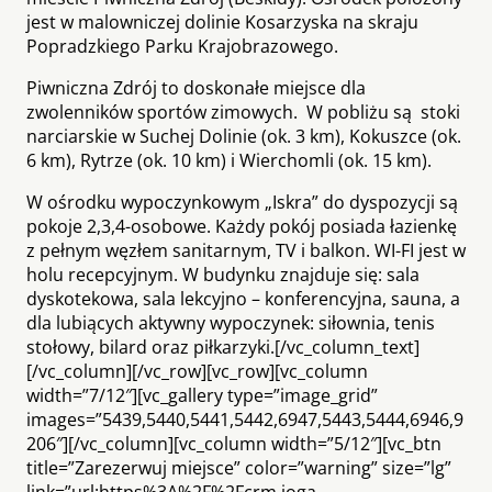
jest w malowniczej dolinie Kosarzyska na skraju
Popradzkiego Parku Krajobrazowego.
Piwniczna Zdrój to doskonałe miejsce dla
zwolenników sportów zimowych. W pobliżu są stoki
narciarskie w Suchej Dolinie (ok. 3 km), Kokuszce (ok.
6 km), Rytrze (ok. 10 km) i Wierchomli (ok. 15 km).
W ośrodku wypoczynkowym „Iskra” do dyspozycji są
pokoje 2,3,4-osobowe. Każdy pokój posiada łazienkę
z pełnym węzłem sanitarnym, TV i balkon. WI-FI jest w
holu recepcyjnym. W budynku znajduje się: sala
dyskotekowa, sala lekcyjno – konferencyjna, sauna, a
dla lubiących aktywny wypoczynek: siłownia, tenis
stołowy, bilard oraz piłkarzyki.[/vc_column_text]
[/vc_column][/vc_row][vc_row][vc_column
width=”7/12″][vc_gallery type=”image_grid”
images=”5439,5440,5441,5442,6947,5443,5444,6946,9
206″][/vc_column][vc_column width=”5/12″][vc_btn
title=”Zarezerwuj miejsce” color=”warning” size=”lg”
link=”url:https%3A%2F%2Fcrm.joga-