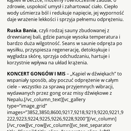
zdrowie, uspokoić umysł i zahartować ciało. Ciepło
wody uśmierza ból i redukuje napięcie, jej wyporność
daje wrażenie lekkości i sprzyja pełnemu odprężeniu.
Ruska Bania
, czyli rodzaj sauny zbudowanej z
drewnianej bali, gdzie panuje wysoka temperatura i
bardzo duża wilgotność. Seans w saunie odpręża po
wysiłku, przyspiesza regenerację, detoksykuje i
wygładza skórę, sprzyja odchudzaniu, hartuje i
korzystnie wpływa na układ krążenia.
KONCERT GONGÓW I MIS
– „Kąpiel w dźwiękach” to
wspaniały sposób, aby poczuć odprężenie w całym
ciele – wszystko za sprawą przyjemnych wibracji,
wydawanych przez gong oraz misy dźwiękowe z
Nepalu.[/vc_column_text][vc_gallery
type=”image_grid”
images=”3852,3850,8600,9217,9218,9219,9220,9221,9
222,9223,9224,9225,9226,9228,9200″][/vc_column]
[/vc_row][vc_row][vc_column][vc_text_separator