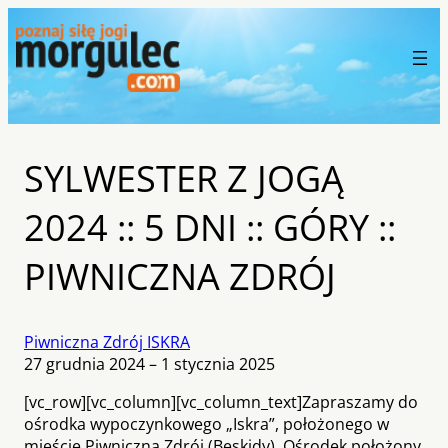
SYLWESTER Z JOGĄ
2024 :: 5 DNI :: GÓRY ::
PIWNICZNA ZDRÓJ
Piwniczna Zdrój ISKRA
27 grudnia 2024 – 1 stycznia 2025
[vc_row][vc_column][vc_column_text]Zapraszamy do
ośrodka wypoczynkowego „Iskra”, położonego w
mieście Piwniczna Zdrój (Beskidy). Ośrodek położony