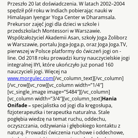
Przeszło 20 ­lat doświadczenia. W latach 2002–2004
spędził pół roku w Indiach pobierając nauki w
Himalayan Iyengar Yoga Center w Dharamsala.
Prekursor zajęć jogi dla dzieci w szkole i
przedszkolach Montessori w Warszawie.
Współzałożyciel Akademii Asan, szkoły Joga Żoliborz
w Warszawie, portalu Joga-Joga.p, oraz Joga ­Joga.TV,
pierwszej w Polsce platformy do ćwiczeń jogi on ­
line. Od 2018 roku prowadzi kursy nauczycielskie jogi
integralnej IIYI, które ukończyło już ponad 160
nauczycieli jogi. Więcej na
www.morgulec.com
[/vc_column_text][/vc_column]
[/vc_row][vc_row][vc_column width=”1/4″]
[vc_single_image image=”5484″][/vc_column]
[vc_column width=”3/4″][vc_column_text]
Hania
Onifade –
specjalistka od jogi dla kręgosłupa,
fizjoterapeutka i terapeutka naturalna. Stale
pogłębia wiedzę na temat ruchu, oddechu,
oczyszczania, odżywiania i głębokiego kontaktu z
naturą. Prowadzi ćwiczenia ruchowe i oddechowe,