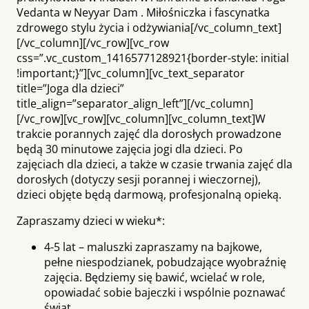
Vedanta w Neyyar Dam . Miłośniczka i fascynatka
zdrowego stylu życia i odżywiania[/vc_column_text]
[/vc_column][/vc_row][vc_row
css=”.vc_custom_1416577128921{border-style: initial
!important;}”][vc_column][vc_text_separator
title=”Joga dla dzieci”
title_align=”separator_align_left”][/vc_column]
[/vc_row][vc_row][vc_column][vc_column_text]W
trakcie porannych zajęć dla dorosłych prowadzone
będą 30 minutowe zajęcia jogi dla dzieci. Po
zajęciach dla dzieci, a także w czasie trwania zajęć dla
dorosłych (dotyczy sesji porannej i wieczornej),
dzieci objęte będą darmową, profesjonalną opieką.
Zapraszamy dzieci w wieku*:
4-5 lat – maluszki zapraszamy na bajkowe,
pełne niespodzianek, pobudzające wyobraźnię
zajęcia. Będziemy się bawić, wcielać w role,
opowiadać sobie bajeczki i wspólnie poznawać
świat.