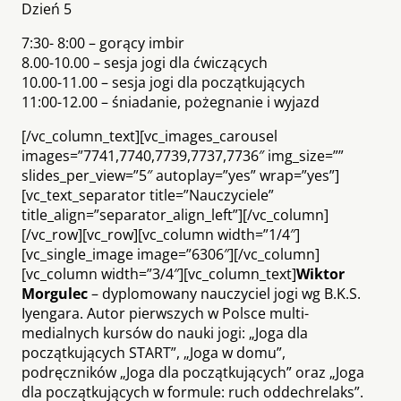
Dzień 5
7:30- 8:00 – gorący imbir
8.00-10.00 – sesja jogi dla ćwiczących
10.00-11.00 – sesja jogi dla początkujących
11:00-12.00 – śniadanie, pożegnanie i wyjazd
[/vc_column_text][vc_images_carousel
images=”7741,7740,7739,7737,7736″ img_size=””
slides_per_view=”5″ autoplay=”yes” wrap=”yes”]
[vc_text_separator title=”Nauczyciele”
title_align=”separator_align_left”][/vc_column]
[/vc_row][vc_row][vc_column width=”1/4″]
[vc_single_image image=”6306″][/vc_column]
[vc_column width=”3/4″][vc_column_text]
Wiktor
M
orgulec
– dyplomowany nauczyciel jogi wg B.K.S.
Iyengara. Autor pierwszych w Polsce multi­
medialnych kursów do nauki jogi: „Joga dla
początkujących START”, „Joga w domu”,
podręczników „Joga dla początkujących” oraz „Joga
dla początkujących w formule: ruch ­oddech­relaks”.