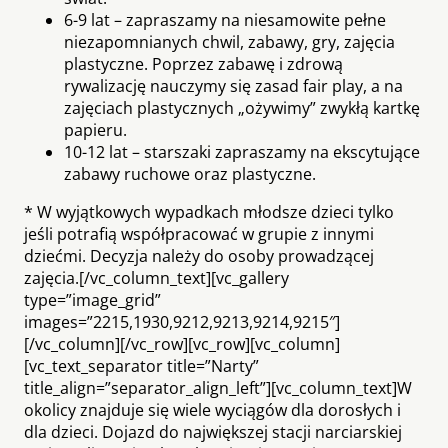
6-9 lat – zapraszamy na niesamowite pełne
niezapomnianych chwil, zabawy, gry, zajęcia
plastyczne. Poprzez zabawę i zdrową
rywalizację nauczymy się zasad fair play, a na
zajęciach plastycznych „ożywimy” zwykłą kartkę
papieru.
10-12 lat – starszaki zapraszamy na ekscytujące
zabawy ruchowe oraz plastyczne.
* W wyjątkowych wypadkach młodsze dzieci tylko
jeśli potrafią współpracować w grupie z innymi
dziećmi. Decyzja należy do osoby prowadzącej
zajęcia.[/vc_column_text][vc_gallery
type=”image_grid”
images=”2215,1930,9212,9213,9214,9215″]
[/vc_column][/vc_row][vc_row][vc_column]
[vc_text_separator title=”Narty”
title_align=”separator_align_left”][vc_column_text]W
okolicy znajduje się wiele wyciągów dla dorosłych i
dla dzieci. Dojazd do największej stacji narciarskiej