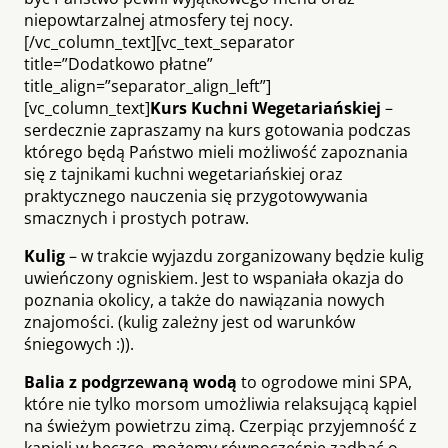
niepowtarzalnej atmosfery tej nocy.
[/vc_column_text][vc_text_separator
title=”Dodatkowo płatne”
title_align=”separator_align_left”]
[vc_column_text]
Kurs Kuchni Wegetariańskiej
–
serdecznie zapraszamy na kurs gotowania podczas
którego będą Państwo mieli możliwość zapoznania
się z tajnikami kuchni wegetariańskiej oraz
praktycznego nauczenia się przygotowywania
smacznych i prostych potraw.
Kulig
– w trakcie wyjazdu zorganizowany będzie kulig
uwieńczony ogniskiem. Jest to wspaniała okazja do
poznania okolicy, a także do nawiązania nowych
znajomości. (kulig zależny jest od warunków
śniegowych :)).
Balia z podgrzewaną wodą
to ogrodowe mini SPA,
które nie tylko morsom umożliwia relaksującą kąpiel
na świeżym powietrzu zimą. Czerpiąc przyjemność z
kąpieli w beczce, możemy równocześnie zadbać o