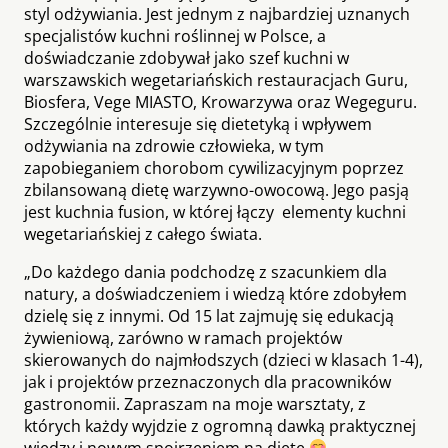
styl odżywiania. Jest jednym z najbardziej uznanych
specjalistów kuchni roślinnej w Polsce, a
doświadczanie zdobywał jako szef kuchni w
warszawskich wegetariańskich restauracjach Guru,
Biosfera, Vege MIASTO, Krowarzywa oraz Wegeguru.
Szczególnie interesuje się dietetyką i wpływem
odżywiania na zdrowie człowieka, w tym
zapobieganiem chorobom cywilizacyjnym poprzez
zbilansowaną dietę warzywno-owocową. Jego pasją
jest kuchnia fusion, w której łączy elementy kuchni
wegetariańskiej z całego świata.
„Do każdego dania podchodzę z szacunkiem dla
natury, a doświadczeniem i wiedzą które zdobyłem
dzielę się z innymi. Od 15 lat zajmuję się edukacją
żywieniową, zarówno w ramach projektów
skierowanych do najmłodszych (dzieci w klasach 1-4),
jak i projektów przeznaczonych dla pracowników
gastronomii. Zapraszam na moje warsztaty, z
których każdy wyjdzie z ogromną dawką praktycznej
wiedzy i nowym spojrzeniem na dietę
„