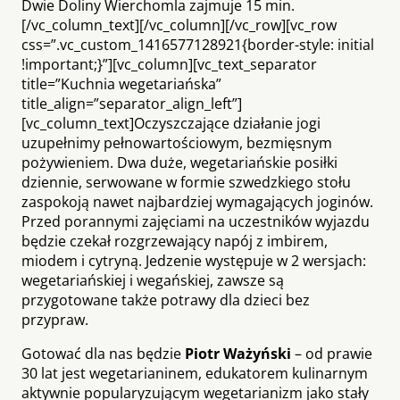
Dwie Doliny Wierchomla zajmuje 15 min.
[/vc_column_text][/vc_column][/vc_row][vc_row
css=”.vc_custom_1416577128921{border-style: initial
!important;}”][vc_column][vc_text_separator
title=”Kuchnia wegetariańska”
title_align=”separator_align_left”]
[vc_column_text]Oczyszczające działanie jogi
uzupełnimy pełnowartościowym, bezmięsnym
pożywieniem. Dwa duże, wegetariańskie posiłki
dziennie, serwowane w formie szwedzkiego stołu
zaspokoją nawet najbardziej wymagających joginów.
Przed porannymi zajęciami na uczestników wyjazdu
będzie czekał rozgrzewający napój z imbirem,
miodem i cytryną. Jedzenie występuje w 2 wersjach:
wegetariańskiej i wegańskiej, zawsze są
przygotowane także potrawy dla dzieci bez
przypraw.
Gotować dla nas będzie
Piotr Ważyński
– od prawie
30 lat jest wegetarianinem, edukatorem kulinarnym
aktywnie popularyzującym wegetarianizm jako stały