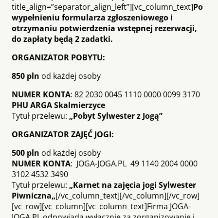
title_align=”separator_align_left”][vc_column_text]
Po
wypełnieniu formularza zgłoszeniowego i
otrzymaniu potwierdzenia wstępnej rezerwacji,
do zapłaty będą 2 zadatki.
ORGANIZATOR POBYTU:
850 pln
od każdej osoby
NUMER KONTA
: 82 2030 0045 1110 0000 0099 3170
PHU ARGA Skalmierzyce
Tytuł przelewu:
„Pobyt Sylwester z Jogą”
ORGANIZATOR ZAJĘĆ JOGI:
500 pln
od każdej osoby
NUMER KONTA
: JOGA-JOGA.PL 49 1140 2004 0000
3102 4532 3490
Tytuł przelewu:
„
Karnet na zajęcia jogi Sylwester
Piwniczna
„
[/vc_column_text][/vc_column][/vc_row]
[vc_row][vc_column][vc_column_text]Firma JOGA-
JOGA.PL odpowiada wyłącznie za zorganizowanie i