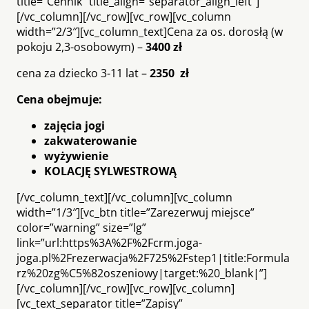
title=”Cennik” title_align=”separator_align_left”]
[/vc_column][/vc_row][vc_row][vc_column
width=”2/3″][vc_column_text]Cena za os. dorosłą (w
pokoju 2,3-osobowym) –
3400 zł
cena za dziecko 3-11 lat –
2350 zł
Cena obejmuje:
zajęcia jogi
zakwaterowanie
wyżywienie
KOLACJĘ SYLWESTROWĄ
[/vc_column_text][/vc_column][vc_column
width=”1/3″][vc_btn title=”Zarezerwuj miejsce”
color=”warning” size=”lg”
link=”url:https%3A%2F%2Fcrm.joga-
joga.pl%2Frezerwacja%2F725%2Fstep1|title:Formula
rz%20zg%C5%82oszeniowy|target:%20_blank|”]
[/vc_column][/vc_row][vc_row][vc_column]
[vc_text_separator title=”Zapisy”