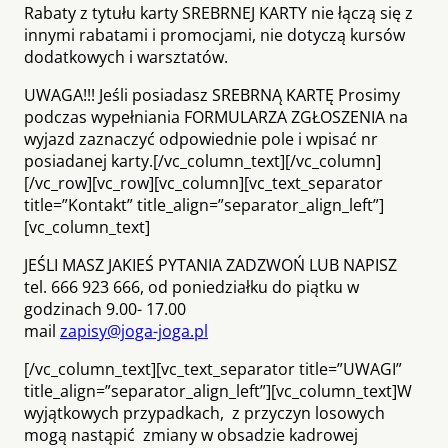
Rabaty z tytułu karty SREBRNEJ KARTY nie łączą się z
innymi rabatami i promocjami, nie dotyczą kursów
dodatkowych i warsztatów.
UWAGA!!! Jeśli posiadasz SREBRNĄ KARTĘ Prosimy
podczas wypełniania FORMULARZA ZGŁOSZENIA na
wyjazd zaznaczyć odpowiednie pole i wpisać nr
posiadanej karty.[/vc_column_text][/vc_column]
[/vc_row][vc_row][vc_column][vc_text_separator
title=”Kontakt” title_align=”separator_align_left”]
[vc_column_text]
JEŚLI MASZ JAKIEŚ PYTANIA ZADZWOŃ LUB NAPISZ
tel. 666 923 666, od poniedziałku do piątku w
godzinach 9.00- 17.00
mail
zapisy@joga-joga.pl
[/vc_column_text][vc_text_separator title=”UWAGI”
title_align=”separator_align_left”][vc_column_text]W
wyjątkowych przypadkach, z przyczyn losowych
mogą nastąpić zmiany w obsadzie kadrowej