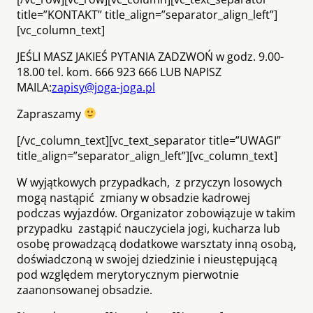
title=”KONTAKT” title_align=”separator_align_left”]
[vc_column_text]
JEŚLI MASZ JAKIEŚ PYTANIA ZADZWOŃ w godz. 9.00-
18.00 tel. kom. 666 923 666 LUB NAPISZ
MAILA:
zapisy@joga-joga.pl
Zapraszamy
[/vc_column_text][vc_text_separator title=”UWAGI”
title_align=”separator_align_left”][vc_column_text]
W wyjątkowych przypadkach, z przyczyn losowych
mogą nastąpić zmiany w obsadzie kadrowej
podczas wyjazdów. Organizator zobowiązuje w takim
przypadku zastąpić nauczyciela jogi, kucharza lub
osobę prowadzącą dodatkowe warsztaty inną osobą,
doświadczoną w swojej dziedzinie i nieustępującą
pod względem merytorycznym pierwotnie
zaanonsowanej obsadzie.