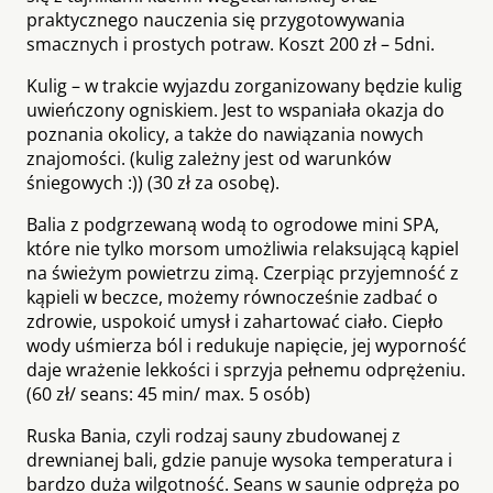
praktycznego nauczenia się przygotowywania
smacznych i prostych potraw. Koszt 200 zł – 5dni.
Kulig
– w trakcie wyjazdu zorganizowany będzie kulig
uwieńczony ogniskiem. Jest to wspaniała okazja do
poznania okolicy, a także do nawiązania nowych
znajomości. (kulig zależny jest od warunków
śniegowych :)) (30 zł za osobę).
Balia z podgrzewaną wodą to ogrodowe mini SPA,
które nie tylko morsom umożliwia relaksującą kąpiel
na świeżym powietrzu zimą. Czerpiąc przyjemność z
kąpieli w beczce, możemy równocześnie zadbać o
zdrowie, uspokoić umysł i zahartować ciało. Ciepło
wody uśmierza ból i redukuje napięcie, jej wyporność
daje wrażenie lekkości i sprzyja pełnemu odprężeniu.
(60 zł/ seans: 45 min/ max. 5 osób)
Ruska Bania, czyli rodzaj sauny zbudowanej z
drewnianej bali, gdzie panuje wysoka temperatura i
bardzo duża wilgotność. Seans w saunie odpręża po