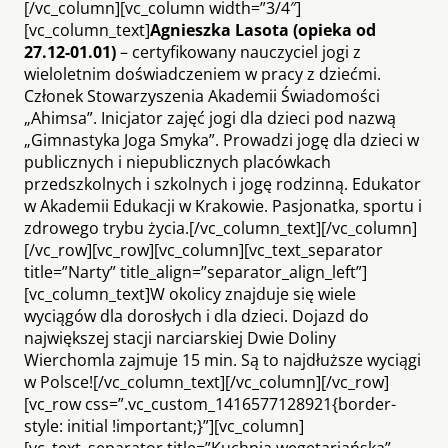
[/vc_column][vc_column width=”3/4″]
[vc_column_text]
Agnieszka Lasota (opieka od
27.12-01.01)
– certyfikowany nauczyciel jogi z
wieloletnim doświadczeniem w pracy z dziećmi.
Członek Stowarzyszenia Akademii Świadomości
„Ahimsa”. Inicjator zajęć jogi dla dzieci pod nazwą
„Gimnastyka Joga Smyka”. Prowadzi jogę dla dzieci w
publicznych i niepublicznych placówkach
przedszkolnych i szkolnych i jogę rodzinną. Edukator
w Akademii Edukacji w Krakowie. Pasjonatka, sportu i
zdrowego trybu życia.[/vc_column_text][/vc_column]
[/vc_row][vc_row][vc_column][vc_text_separator
title=”Narty” title_align=”separator_align_left”]
[vc_column_text]W okolicy znajduje się wiele
wyciągów dla dorosłych i dla dzieci. Dojazd do
największej stacji narciarskiej Dwie Doliny
Wierchomla zajmuje 15 min. Są to najdłuższe wyciągi
w Polsce![/vc_column_text][/vc_column][/vc_row]
[vc_row css=”.vc_custom_1416577128921{border-
style: initial !important;}”][vc_column]
[vc_text_separator title=”Kuchnia wegetariańska”