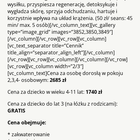
wysiłku, przyspiesza regenerację, detoksykuje i
wygładza skórę, sprzyja odchudzaniu, hartuje i
korzystnie wpływa na układ krążenia. (50 zł/ seans: 45
min/ max. 5 osób)[/vc_column_text][vc_gallery
type=”image_grid” images=”3852,3850,3849″]
[/vc_column][/vc_row][vc_row][vc_column]
[vc_text_separator title=”Cennik”
title_align=”separator_align_left”][/vc_column]
[/vc_row][vc_row][vc_column][/vc_column][/vc_row]
[vc_row][vc_column width=”2/3″]
[vc_column_text]Cena za osobę dorosłą w pokoju
2,3,4- osobowym:
2685 zł
Cena za dziecko w wieku 4-11 lat:
1740 zł
Cena za dziecko do lat 3 (na łóżku z rodzicami):
GRATIS
Cena obejmuje:
* zakwaterowanie