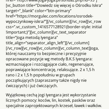
[vc_button title=”Dowiedz się więcej o Ośrodku Iskra”
target=”_blank” color=”btn-primary”
href=”https://morgulec.com/locations/osrodek-
wypoczynkowy-iskra/”][/vc_column][/vc_row][vc_row
css=”.vc_custom_1416577128921{border-style: initial
!important;}”][vc_column][vc_text_separator
title=”Joga metodą Iyengara”
title_align=”separator_align_left”][/vc_column]
[/vc_row][vc_row][vc_column][vc_column_text]Joga,
której nauczamy to bezpieczne i precyzyjnie
opracowane pozycje wg metody B.K.S Iyengara:
wzmacniające i rozciągające ciało, regenerujące,
poprawiające koncentrację, relaksujące. 2 x 1,5 h
rano i 2 x 1,5 h popołudniu w grupach
początkujących (zapraszamy także nigdy nie
ćwiczących) i już ćwiczących.
Wyjątkową cechą jogi Iyengara jest wykorzystanie
licznych pomocy: koców, lin, kostek, pasków oraz
specjalnie zaprojektowanych krzeseł, ławek i wałków.