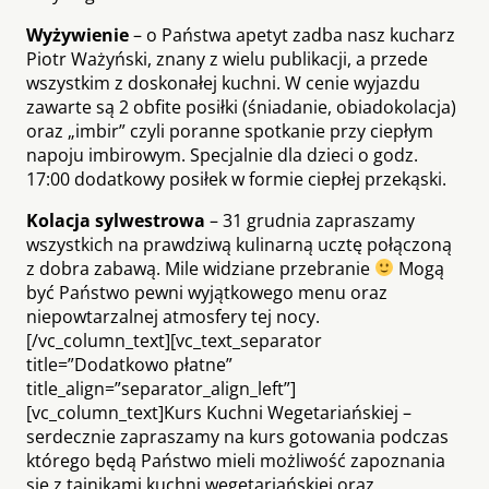
Wyżywienie
– o Państwa apetyt zadba nasz kucharz
Piotr Ważyński, znany z wielu publikacji, a przede
wszystkim z doskonałej kuchni. W cenie wyjazdu
zawarte są 2 obfite posiłki (śniadanie, obiadokolacja)
oraz „imbir” czyli poranne spotkanie przy ciepłym
napoju imbirowym. Specjalnie dla dzieci o godz.
17:00 dodatkowy posiłek w formie ciepłej przekąski.
Kolacja sylwestrowa
– 31 grudnia zapraszamy
wszystkich na prawdziwą kulinarną ucztę połączoną
z dobra zabawą. Mile widziane przebranie
Mogą
być Państwo pewni wyjątkowego menu oraz
niepowtarzalnej atmosfery tej nocy.
[/vc_column_text][vc_text_separator
title=”Dodatkowo płatne”
title_align=”separator_align_left”]
[vc_column_text]
Kurs Kuchni Wegetariańskiej
–
serdecznie zapraszamy na kurs gotowania podczas
którego będą Państwo mieli możliwość zapoznania
się z tajnikami kuchni wegetariańskiej oraz