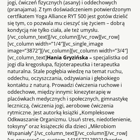
jogi, ćwiczeń fizycznych (asany) i oddechowych
(pranajama). Z tym doświadczeniem potwierdzonym
certfikatem Yoga Alliance RYT 500 jest gotów dzielić
się tym, co pozwala mu cieszyć się życiem – dobrą
kondycją nie tylko ciała, ale też umysłu.
[/vc_column_text][/vc_column][/vc_row][vc_row]
[vc_column width=”1/4″][vc_single_image
image=”3872″][/vc_column][vc_column width=”3/4″]
[vc_column_text]
Hania Gryzińska –
specjalistka od
jogi dla kręgosłupa, fizjoterapeutka i terapeutka
naturalna. Stale pogłębia wiedzę na temat ruchu,
oddechu, oczyszczania, odżywiania i głębokiego
kontaktu z naturą. Prowadzi ćwiczenia ruchowe i
oddechowe, między innymi: kinezyterapię w
placówkach medycznych i społecznych, gimnastykę
leczniczą, ćwiczenia jogi, aerobowe ćwiczenia
rytmiczne. Jest autorką książki „Kompleksowe
Odkwaszanie Organizmu. Usuń stres, niedotlenienie,
toksyny” oraz książeczki dla dzieci „Mikrobiom
Wspaniały”.[/vc_column_text][/vc_column][/vc_row]
[vc_row css=”.vc_custom_1416577128921{border-