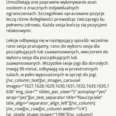
Umożliwiają one poprawne wykonywanie asan
osobom o znacznych indywidualnych
ograniczeniach. Szczegółowo opracowane pozycje
leczą różne dolegliwości prowadząc ćwiczącego ku
pełnemu zdrowiu. Każda sesja kończy się pozycjami
relaksowymi.
Lekcje odbywają się w następujący sposób: wcześnie
rano sesja pranajamy, rano do wyboru sesja dla
początkujących lub zaawansowanych, wieczorem do
wyboru sesja dla początkujących lub
zaawansowanych. Wszystkie sesje jogi dla dorosłych
trwają 90 minut, odbywają się w przestronnych
salach, w pełni wyposażonych w sprzęt do jogi.
[/vc_column_text][vc_images_carousel
images=”1627,1628,1629,1630,1631,1632,1633,1635,1
636″ img_size=”” slides_per_view=”5″ autoplay=”yes”
wrap=”yes”][vc_text_separator title=”Nauczyciele”
title_align=”separator_align_left”][/vc_column]
[/vc_row][vc_row][vc_column width=”1/4″]
[vc_single_image image=”1396″][/vc_column]