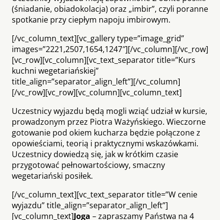
(śniadanie, obiadokolacja) oraz „imbir”, czyli poranne
spotkanie przy ciepłym napoju imbirowym.
[/vc_column_text][vc_gallery type=”image_grid”
images=”2221,2507,1654,1247″][/vc_column][/vc_row]
[vc_row][vc_column][vc_text_separator title=”Kurs
kuchni wegetariańskiej”
title_align=”separator_align_left”][/vc_column]
[/vc_row][vc_row][vc_column][vc_column_text]
Uczestnicy wyjazdu będą mogli wziąć udział w kursie,
prowadzonym przez Piotra Ważyńskiego. Wieczorne
gotowanie pod okiem kucharza będzie połączone z
opowieściami, teorią i praktycznymi wskazówkami.
Uczestnicy dowiedzą się, jak w krótkim czasie
przygotować pełnowartościowy, smaczny
wegetariański posiłek.
[/vc_column_text][vc_text_separator title=”W cenie
wyjazdu” title_align=”separator_align_left”]
[vc_column_text]
Joga
–
zapraszamy Państwa na 4