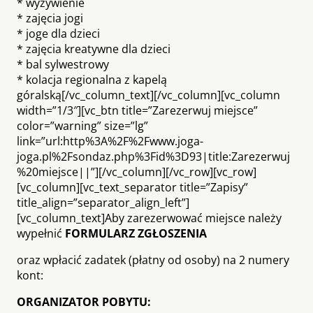
* wyżywienie
* zajęcia jogi
* joge dla dzieci
* zajęcia kreatywne dla dzieci
* bal sylwestrowy
* kolacja regionalna z kapelą
góralską[/vc_column_text][/vc_column][vc_column
width=”1/3″][vc_btn title=”Zarezerwuj miejsce”
color=”warning” size=”lg”
link=”url:http%3A%2F%2Fwww.joga-
joga.pl%2Fsondaz.php%3Fid%3D93|title:Zarezerwuj
%20miejsce||”][/vc_column][/vc_row][vc_row]
[vc_column][vc_text_separator title=”Zapisy”
title_align=”separator_align_left”]
[vc_column_text]Aby zarezerwować miejsce należy
wypełnić
FORMULARZ ZGŁOSZENIA
oraz wpłacić zadatek (płatny od osoby) na 2 numery
kont:
ORGANIZATOR POBYTU: