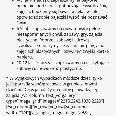
pełne niespodzianek, pobudzające wyobraźnię
zajęcia. Będziemy się bawić, wcielać w role,
opowiadać sobie bajeczki i wspólnie poznawać
świat.
6-9 lat – zapraszamy na niesamowite pełne
niezapomnianych chwil, zabawy, gry, zajęcia
plastyczne. Poprzez zabawę i zdrową
rywalizację nauczymy się zasad fair play, a na
zajęciach plastycznych „ożywimy” zwykłą kartkę
papieru.
10-12 lat – starszaki zapraszamy na ekscytujące
zabawy ruchowe oraz plastyczne.
* W wyjątkowych wypadkach młodsze dzieci tylko
jeśli potrafią współpracować w grupie z innymi
dziećmi. Decyzja należy do osoby prowadzącej
zajęcia.[/vc_column_text][vc_gallery
type=”image_grid” images=”2215,2242,1930,2223″]
[/vc_column][/vc_row][vc_row][vc_column
width=”1/4″][vc_single_image image=”3925″]