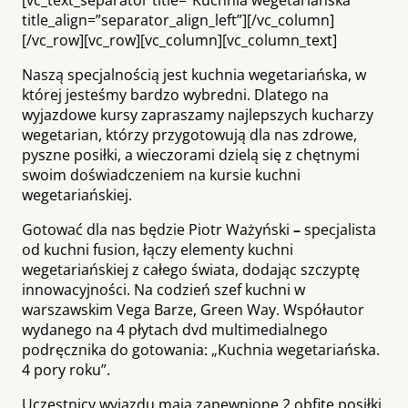
title_align=”separator_align_left”][/vc_column]
[/vc_row][vc_row][vc_column][vc_column_text]
Naszą specjalnością jest kuchnia wegetariańska, w
której jesteśmy bardzo wybredni. Dlatego na
wyjazdowe kursy zapraszamy najlepszych kucharzy
wegetarian, którzy przygotowują dla nas zdrowe,
pyszne posiłki, a wieczorami dzielą się z chętnymi
swoim doświadczeniem na kursie kuchni
wegetariańskiej.
Gotować dla nas będzie Piotr Ważyński
–
specjalista
od kuchni fusion, łączy elementy kuchni
wegetariańskiej z całego świata, dodając szczyptę
innowacyjności. Na codzień szef kuchni w
warszawskim Vega Barze, Green Way. Współautor
wydanego na 4 płytach dvd multimedialnego
podręcznika do gotowania: „Kuchnia wegetariańska.
4 pory roku”.
Uczestnicy wyjazdu mają zapewnione 2 obfite posiłki