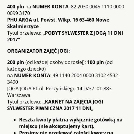
400 pln
na
NUMER KONTA
: 82 2030 0045 1110 0000
0099 3170
PHU ARGA ul. Powst. Wlkp. 16 63-460 Nowe
Skalmierzyce
Tytuł przelewu:
„POBYT SYLWESTER Z JOGĄ 11 DNI
2017”
ORGANIZATOR ZAJĘĆ JOGI:
200 pln
(od każdej osoby dorosłej);
100 pln
(od
każdego dziecko)
na
NUMER KONTA
: 49 1140 2004 0000 3102 4532
3490
JOGA-JOGA.PL ul. Perzyńskiego 14 D/37 01-883
Warszawa
Tytuł przelewu:
„
KARNET NA ZAJĘCIA JOGI
SYLWESTER PIWNICZNA 2017 11 DNI
„
Reszta kwoty płatna wyłącznie gotówką na
miejscu (nie akceptujemy kart).
Prosimy nie przelewać całości kwoty na