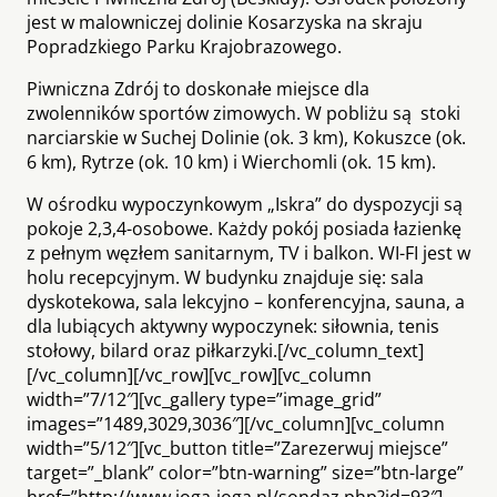
jest w malowniczej dolinie Kosarzyska na skraju
Popradzkiego Parku Krajobrazowego.
Piwniczna Zdrój to doskonałe miejsce dla
zwolenników sportów zimowych. W pobliżu są stoki
narciarskie w Suchej Dolinie (ok. 3 km), Kokuszce (ok.
6 km), Rytrze (ok. 10 km) i Wierchomli (ok. 15 km).
W ośrodku wypoczynkowym „Iskra” do dyspozycji są
pokoje 2,3,4-osobowe. Każdy pokój posiada łazienkę
z pełnym węzłem sanitarnym, TV i balkon. WI-FI jest w
holu recepcyjnym. W budynku znajduje się: sala
dyskotekowa, sala lekcyjno – konferencyjna, sauna, a
dla lubiących aktywny wypoczynek: siłownia, tenis
stołowy, bilard oraz piłkarzyki.[/vc_column_text]
[/vc_column][/vc_row][vc_row][vc_column
width=”7/12″][vc_gallery type=”image_grid”
images=”1489,3029,3036″][/vc_column][vc_column
width=”5/12″][vc_button title=”Zarezerwuj miejsce”
target=”_blank” color=”btn-warning” size=”btn-large”
href=”http://www.joga-joga.pl/sondaz.php?id=93″]