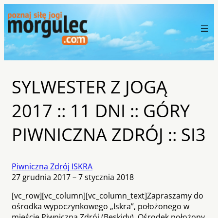
SYLWESTER Z JOGĄ
2017 :: 11 DNI :: GÓRY
PIWNICZNA ZDRÓJ :: SI3
Piwniczna Zdrój ISKRA
27 grudnia 2017 – 7 stycznia 2018
[vc_row][vc_column][vc_column_text]Zapraszamy do
ośrodka wypoczynkowego „Iskra”, położonego w
mieście Piwniczna Zdrój (Beskidy). Ośrodek położony