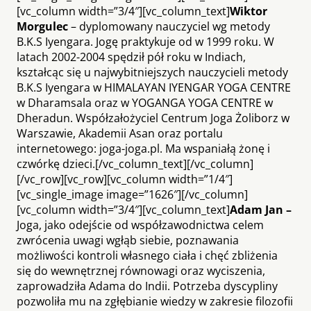
[vc_column width=”3/4″][vc_column_text]
Wiktor
M
orgulec
– dyplomowany nauczyciel wg metody
B.K.S Iyengara. Jogę praktykuje od w 1999 roku. W
latach 2002-2004 spędził pół roku w Indiach,
kształcąc się u najwybitniejszych nauczycieli metody
B.K.S Iyengara w HIMALAYAN IYENGAR YOGA CENTRE
w Dharamsala oraz w YOGANGA YOGA CENTRE w
Dheradun. Współzałożyciel Centrum Joga Żoliborz w
Warszawie, Akademii Asan oraz portalu
internetowego: joga-joga.pl. Ma wspaniałą żonę i
czwórkę dzieci.[/vc_column_text][/vc_column]
[/vc_row][vc_row][vc_column width=”1/4″]
[vc_single_image image=”1626″][/vc_column]
[vc_column width=”3/4″][vc_column_text]
Adam Jan –
Joga, jako odejście od współzawodnictwa celem
zwrócenia uwagi wgłąb siebie, poznawania
możliwości kontroli własnego ciała i chęć zbliżenia
się do wewnętrznej równowagi oraz wyciszenia,
zaprowadziła Adama do Indii. Potrzeba dyscypliny
pozwoliła mu na zgłębianie wiedzy w zakresie filozofii