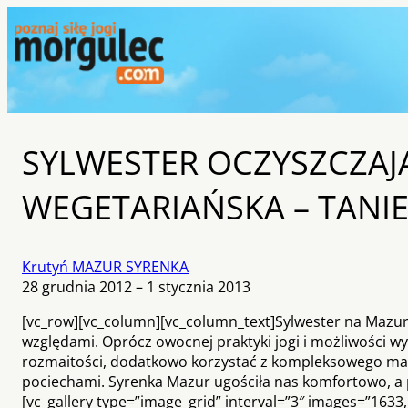
SYLWESTER OCZYSZCZAJĄ
WEGETARIAŃSKA – TANI
Krutyń MAZUR SYRENKA
28 grudnia 2012 – 1 stycznia 2013
[vc_row][vc_column][vc_column_text]Sylwester na Mazur
względami. Oprócz owocnej praktyki jogi i możliwości 
rozmaitości, dodatkowo korzystać z kompleksowego mas
pociechami. Syrenka Mazur ugościła nas komfortowo, a 
[vc_gallery type=”image_grid” interval=”3″ images=”1633