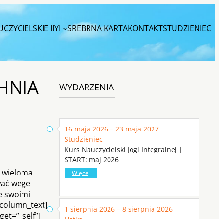
CZYCIELSKIE IIYI
SREBRNA KARTA
KONTAKT
STUDZIENIEC
CHNIA
WYDARZENIA
16 maja 2026 – 23 maja 2027
Studzieniec
Kurs Nauczycielski Jogi Integralnej |
START: maj 2026
d wieloma
Więcej
wać wege
e swoimi
_column_text]
1 sierpnia 2026 – 8 sierpnia 2026
et=”_self”]