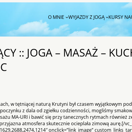
O MNIE
WYJAZDY Z JOGĄ
KURSY NAU
CY :: JOGA – MASAŻ – KU
EC
ach, w tętniącej naturą Krutyni był czasem wyjątkowym po
wypoczynku z dala od zgiełku codzienności, mogliśmy smako
ażu MA-URI i bawić się przy tanecznych rytmach również z
przyjazna atmosfera skutecznie ocieplała zimową aurę.[/vc
,1629,2688,2474,1214″ onclick=”link_image” custom_links_targ