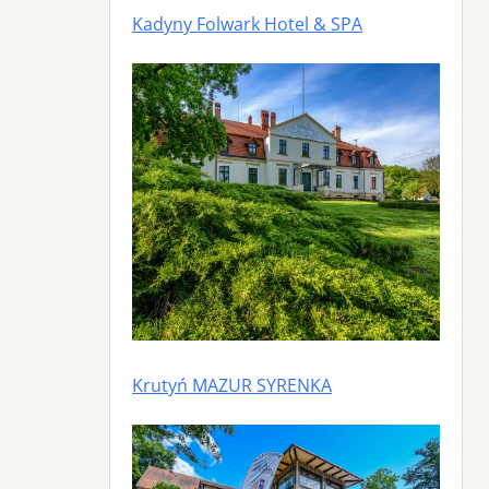
Kadyny Folwark Hotel & SPA
Krutyń MAZUR SYRENKA