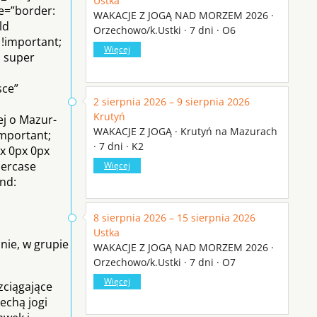
Ustka
le=”border:
WAKACJE Z JOGĄ NAD MORZEM 2026 ·
ld
Orzechowo/k.Ustki · 7 dni · O6
 !important;
Więcej
: super
sce”
2 sierpnia 2026 – 9 sierpnia 2026
Krutyń
j o Mazur-
WAKACJE Z JOGĄ · Krutyń na Mazurach
important;
· 7 dni · K2
px 0px 0px
percase
Więcej
und:
8 sierpnia 2026 – 15 sierpnia 2026
Ustka
nie, w grupie
WAKACJE Z JOGĄ NAD MORZEM 2026 ·
Orzechowo/k.Ustki · 7 dni · O7
Więcej
zciągające
echą jogi