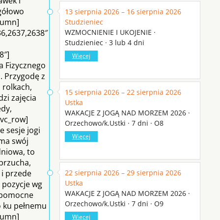
awek i
gółowo
13 sierpnia 2026 – 16 sierpnia 2026
lumn]
Studzieniec
36,2637,2638″
WZMOCNIENIE I UKOJENIE ·
Studzieniec · 3 lub 4 dni
8″]
Więcej
a Fizycznego
i. Przygodę z
 rolkach,
15 sierpnia 2026 – 22 sierpnia 2026
zi zajęcia
Ustka
edy,
WAKACJE Z JOGĄ NAD MORZEM 2026 ·
/vc_row]
Orzechowo/k.Ustki · 7 dni · O8
e sesje jogi
Więcej
 ma swój
dniowa, to
 brzucha,
 i przede
22 sierpnia 2026 – 29 sierpnia 2026
Ustka
 pozycje wg
WAKACJE Z JOGĄ NAD MORZEM 2026 ·
, pomocne
Orzechowo/k.Ustki · 7 dni · O9
o ku pełnemu
olumn]
Więcej