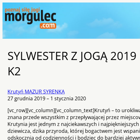
SYLWESTER Z JOGĄ 2019 ::
K2
Krutyń MAZUR SYRENKA
27 grudnia 2019 – 1 stycznia 2020
[vc_row][vc_column][vc_column_text]Krutyń – to urokl
znana przede wszystkim z przepływającej przez miejscow
Krutynia jest jednym z najciekawszych i najpiękniejszyc
dziewicza, dzika przyroda, której bogactwem jest wspania
odskocznia od codzienności i bodziec do bardziej akty