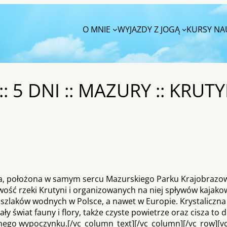
O MNIE
WYJAZDY Z JOGĄ
KURSY NAU
 5 DNI :: MAZURY :: KRUTYŃ
iwa, położona w samym sercu Mazurskiego Parku Krajobrazo
ość rzeki Krutyni i organizowanych na niej spływów kajako
h szlaków wodnych w Polsce, a nawet w Europie. Krystaliczn
ły świat fauny i flory, także czyste powietrze oraz cisza to 
wnego wypoczynku.[/vc_column_text][/vc_column][/vc_row][v