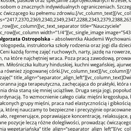
 kostek, pasków oraz specjalnie zaprojektowanych krzeseł, ł
sobom o znacznych indywidualnych ograniczeniach. Szcze
c ćwiczącego ku pełnemu zdrowiu.[/vc_column_text][/vc_co
es=”2417,2370,2369,2340,2349,2347,2288,2343,2379,2388,26
c_row][vc_column][vc_text_separator title=”Nauczyciele”
][vc_row][vc_column width=”1/4″][vc_single_image image=”543
łgorzata Ostropolska
– absolwentka Akademii Wychowani
ologopeda, instruktorka szkoły rodzenia oraz jogi dla dziec
Ceni każdą formę zajęć ruchowych, narty, jazdę na rowerze,
m, na które najchętniej wraca. Poza pracą zawodową, prowad
. Miłośniczka kultury hinduskiej, kuchni wegańskiej, ajurw
ma również zjogowanej córki.[/vc_column_text][/vc_column][
zajęć” title_align=”separator_align_left”][vc_column_text]Dwi
oranna joga terapeutyczna, zachęcająca do praktyki, która
ia dnia staną się mniej uciążliwe. Druga sesja jogi, popołu
oordynacją. To wzmocnienie całego ciała: mięśni kręgosłupa,
ałconych grupy mięśni, praca nad elastycznością i gibkością
ga, której nauczamy to bezpieczne i precyzyjnie opracowane
iało, regenerujące, poprawiające koncentrację, relaksujące
e pozycje leczą różne dolegliwości, prowadząc ćwicząceg
ia wegetariańska” title_align=”separator_align_left”][/vc_c