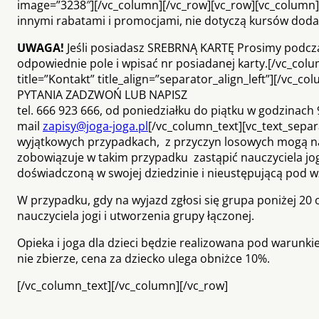
image=”3238″][/vc_column][/vc_row][vc_row][vc_column][
innymi rabatami i promocjami, nie dotyczą kursów doda
UWAGA!
Jeśli posiadasz SREBRNĄ KARTĘ Prosimy podc
odpowiednie pole i wpisać nr posiadanej karty.[/vc_col
title=”Kontakt” title_align=”separator_align_left”][/vc_
PYTANIA ZADZWOŃ LUB NAPISZ
tel. 666 923 666, od poniedziałku do piątku w godzinach 
mail
zapisy@joga-joga.pl
[/vc_column_text][vc_text_separ
wyjątkowych przypadkach, z przyczyn losowych mogą n
zobowiązuje w takim przypadku zastąpić nauczyciela jo
doświadczoną w swojej dziedzinie i nieustępującą pod
W przypadku, gdy na wyjazd zgłosi się grupa poniżej 20
nauczyciela jogi i utworzenia grupy łączonej.
Opieka i joga dla dzieci będzie realizowana pod warunkie
nie zbierze, cena za dziecko ulega obniżce 10%.
[/vc_column_text][/vc_column][/vc_row]