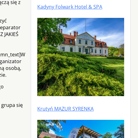
czą się z
Kadyny Folwark Hotel & SPA
zyć
separator
Z JAKIEŚ
lumn_text]W
ganizator
ną osobą,
ie.
go
 grupa się
Krutyń MAZUR SYRENKA