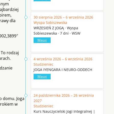
ęsnym
ajbardziej
birem,
30 sierpnia 2026 – 6 września 2026
rawy dla
Wyspa Sobiszewska
WRZESIEŃ Z JOGĄ · Wyspa
Sobieszewska · 7 dni · WSW
902,3899″
Więcej
. To rodzaj
urach.
4 września 2026 – 6 września 2026
Studzieniec
edzanie
JOGA IYENGARA I NEURO-ODDECH
Więcej
24 października 2026 – 26 września
o domu. Joga
2027
krokiem w
Studzieniec
Kurs Nauczycielski Jogi Integralnej |