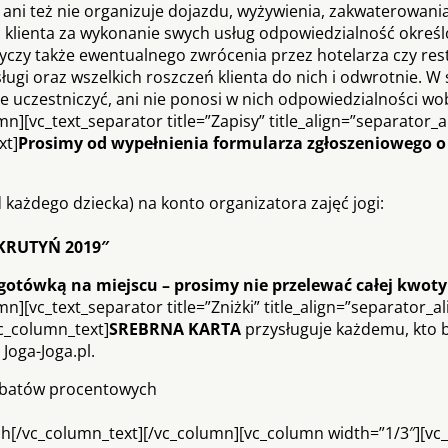
 ani też nie organizuje dojazdu, wyżywienia, zakwaterowania
c klienta za wykonanie swych usług odpowiedzialność okreś
czy także ewentualnego zwrócenia przez hotelarza czy rest
gi oraz wszelkich roszczeń klienta do nich i odwrotnie. W
 uczestniczyć, ani nie ponosi w nich odpowiedzialności wob
][vc_text_separator title=”Zapisy” title_align=”separator_al
xt]
Prosimy od wypełnienia formularza zgłoszeniowego o
 każdego dziecka) na konto organizatora zajęć jogi:
KRUTYŃ 2019″
otówką na miejscu – prosimy nie przelewać całej kwoty
[vc_text_separator title=”Zniżki” title_align=”separator_ali
c_column_text]
SREBRNA KARTA
przysługuje każdemu, kto b
Joga-Joga.pl.
abatów procentowych
ach[/vc_column_text][/vc_column][vc_column width=”1/3″][vc