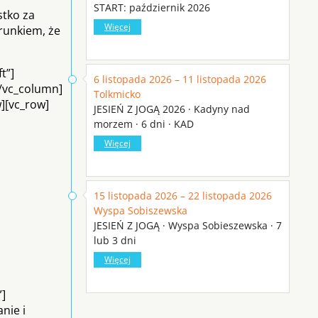
START: październik 2026
stko za
Więcej
runkiem, że
t”]
6 listopada 2026 – 11 listopada 2026
[/vc_column]
Tolkmicko
w][vc_row]
JESIEŃ Z JOGĄ 2026 · Kadyny nad
morzem · 6 dni · KAD
Więcej
15 listopada 2026 – 22 listopada 2026
Wyspa Sobiszewska
JESIEŃ Z JOGĄ · Wyspa Sobieszewska · 7
lub 3 dni
Więcej
]
nie i