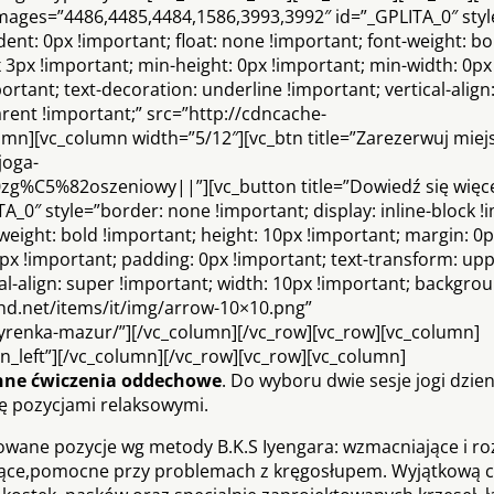
images=”4486,4485,4484,1586,3993,3992″ id=”_GPLITA_0″ sty
ndent: 0px !important; float: none !important; font-weight: bo
 3px !important; min-height: 0px !important; min-width: 0px
rtant; text-decoration: underline !important; vertical-align
rent !important;” src=”http://cdncache-
mn][vc_column width=”5/12″][vc_btn title=”Zarezerwuj miej
joga-
g%C5%82oszeniowy||”][vc_button title=”Dowiedź się więce
A_0″ style=”border: none !important; display: inline-block !
-weight: bold !important; height: 10px !important; margin: 0
0px !important; padding: 0px !important; text-transform: up
cal-align: super !important; width: 10px !important; backgro
ihd.net/items/it/img/arrow-10×10.png”
yrenka-mazur/”][/vc_column][/vc_row][vc_row][vc_column]
ign_left”][/vc_column][/vc_row][vc_row][vc_column]
anne ćwiczenia oddechowe
. Do wyboru dwie sesje jogi dzien
ię pozycjami relaksowymi.
cowane pozycje wg metody B.K.S Iyengara: wzmacniające i ro
sujące,pomocne przy problemach z kręgosłupem. Wyjątkową c