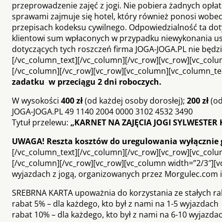
przeprowadzenie zajęć z jogi. Nie pobiera żadnych opłat
sprawami zajmuje się hotel, który również ponosi wobe
przepisach kodeksu cywilnego. Odpowiedzialność ta doty
klientowi sum wpłaconych w przypadku niewykonania usłu
dotyczących tych roszczeń firma JOGA-JOGA.PL nie będzie
[/vc_column_text][/vc_column][/vc_row][vc_row][vc_column
[/vc_column][/vc_row][vc_row][vc_column][vc_column_te
zadatku w przeciągu 2 dni roboczych.
W wysokości
400 zł
(od każdej osoby dorosłej);
200 zł
(od
JOGA-JOGA.PL 49 1140 2004 0000 3102 4532 3490
Tytuł przelewu:
„KARNET NA ZAJĘCIA JOGI SYLWESTER 
UWAGA! Reszta kosztów do uregulowania wyłącznie g
[/vc_column_text][/vc_column][/vc_row][vc_row][vc_column]
[/vc_column][/vc_row][vc_row][vc_column width=”2/3″][v
wyjazdach z jogą, organizowanych przez Morgulec.com i 
SREBRNA KARTA upoważnia do korzystania ze stałych r
rabat 5% – dla każdego, kto był z nami na 1-5 wyjazdach
rabat 10% – dla każdego, kto był z nami na 6-10 wyjazd