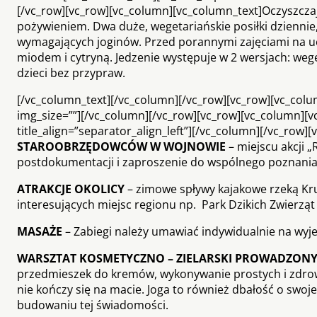
[/vc_row][vc_row][vc_column][vc_column_text]Oczyszcz
pożywieniem. Dwa duże, wegetariańskie posiłki dzienni
wymagających joginów. Przed porannymi zajęciami na uc
miodem i cytryną. Jedzenie występuje w 2 wersjach: weg
dzieci bez przypraw.
[/vc_column_text][/vc_column][/vc_row][vc_row][vc_colu
img_size=””][/vc_column][/vc_row][vc_row][vc_column][v
title_align=”separator_align_left”][/vc_column][/vc_row]
STAROOBRZĘDOWCÓW W WOJNOWIE
– miejscu akcji „
postdokumentacji i zaproszenie do wspólnego poznania t
ATRAKCJE OKOLICY
– zimowe spływy kajakowe rzeką Kru
interesujących miejsc regionu np. Park Dzikich Zwierzą
MASAŻE
– Zabiegi należy umawiać indywidualnie na wyje
WARSZTAT KOSMETYCZNO
– ZIELARSKI PROWADZONY
przedmieszek do kremów, wykonywanie prostych i zdrow
nie kończy się na macie. Joga to również dbałość o swo
budowaniu tej świadomości.