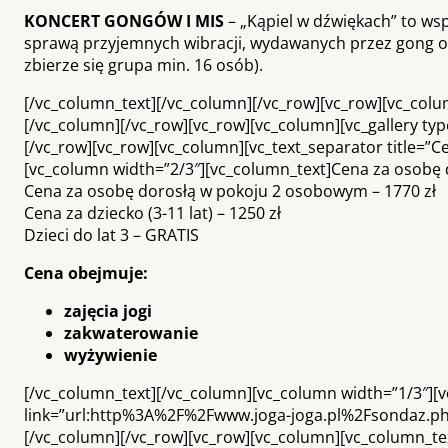
KONCERT GONGÓW I MIS
– „Kąpiel w dźwiękach” to ws
sprawą przyjemnych wibracji, wydawanych przez gong or
zbierze się grupa min. 16 osób).
[/vc_column_text][/vc_column][/vc_row][vc_row][vc_column]
[/vc_column][/vc_row][vc_row][vc_column][vc_gallery ty
[/vc_row][vc_row][vc_column][vc_text_separator title=”Ce
[vc_column width=”2/3″][vc_column_text]Cena za osobę 
Cena za osobę dorosłą w pokoju 2 osobowym – 1770 zł
Cena za dziecko (3-11 lat) – 1250 zł
Dzieci do lat 3 – GRATIS
Cena obejmuje:
zajęcia jogi
zakwaterowanie
wyżywienie
[/vc_column_text][/vc_column][vc_column width=”1/3″][vc
link=”url:http%3A%2F%2Fwww.joga-joga.pl%2Fsondaz.
[/vc_column][/vc_row][vc_row][vc_column][vc_column_te