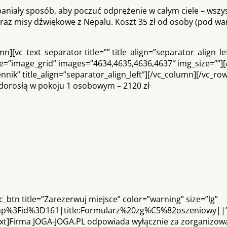
paniały sposób, aby poczuć odprężenie w całym ciele – wszy
az misy dźwiękowe z Nepalu. Koszt 35 zł od osoby (pod wa
[vc_text_separator title=”” title_align=”separator_align_lef
pe=”image_grid” images=”4634,4635,4636,4637″ img_size=””]
nnik” title_align=”separator_align_left”][/vc_column][/vc_ro
dorosłą w pokoju 1 osobowym – 2120 zł
_btn title=”Zarezerwuj miejsce” color=”warning” size=”lg”
php%3Fid%3D161|title:Formularz%20zg%C5%82oszeniowy||”
xt]Firma JOGA-JOGA.PL odpowiada wyłącznie za zorganizowa