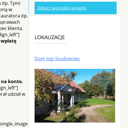
 itp. Tymi
Zobacz wszystkie wyjazdy
loną w
auratora itp.
 sprawach
ec klienta.
ign_left”]
LOKALIZACJE
 wpłatę
Dom Jogi Studzieniec
 na konto.
gn_left”]
rał udział w
_single_image