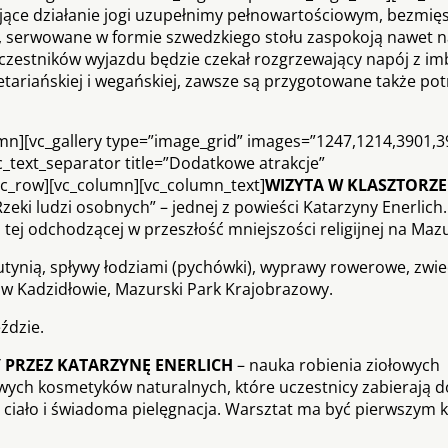
ające działanie jogi uzupełnimy pełnowartościowym, bezmi
e, serwowane w formie szwedzkiego stołu zaspokoją nawet n
zestników wyjazdu będzie czekał rozgrzewający napój z im
etariańskiej i wegańskiej, zawsze są przygotowane także pot
mn][vc_gallery type=”image_grid” images=”1247,1214,3901,3
c_text_separator title=”Dodatkowe atrakcje”
[vc_row][vc_column][vc_column_text]
WIZYTA W KLASZTORZE
Rzeki ludzi osobnych” – jednej z powieści Katarzyny Enerlich
ej odchodzącej w przeszłość mniejszości religijnej na Maz
tynią, spływy łodziami (pychówki), wyprawy rowerowe, zwi
t w Kadzidłowie, Mazurski Park Krajobrazowy.
ździe.
 PRZEZ KATARZYNĘ ENERLICH
– nauka robienia ziołowych
ych kosmetyków naturalnych, które uczestnicy zabierają d
je ciało i świadoma pielęgnacja. Warsztat ma być pierwszym 