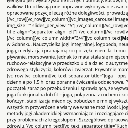
Iyengara jest wykorzystanie licznych pomocy: koców, lin,
wałków. Umożliwiają one poprawne wykonywanie asan o
opracowane pozycje leczą różne dolegliwości, prowadzą
[/vc_row][vc_row][vc_column][vc_images_carousel imag
img_size=”” slides_per_view=”5″][/vc_column][/vc_row][v
title_align=”separator_align_left”][/vc_column][/vc_row
[/vc_column][vc_column width=”3/4″][vc_column_text]
Ma
w Gdańsku. Nauczycielka jogi integralnej, logopeda, neur
jogą, medytacją i pranajamą rozpoczęła osiem lat temu. 
pływanie, morsowanie. Jednak to mata stała się miejsce
ruchowo-relakscyjne w przedszkolu dla dzieci z autyzmem
zdrowego stylu życia, kolorów i zwierząt. Prywatnie ma
[vc_row][vc_column][vc_text_separator title=”Joga – opis 
dziennie po 1,5 h, oraz poranne ćwiczenia oddechowe. P
początek zaraz po przebudzeniu i sprawiająca, że wyzwan
joga funkcjonalna lub fit – joga, połączona z ruchem i k
kończyn, stabilizacja miednicy, pobudzenie mniej wykszt
wszystkim przywrócenie wiary we własne możliwości. Jo
metody jogi akademickiej: wzmacniające i rozciągające c
przy problemach z kręgosłupem. Szczegółowo opracowan
zdrowiu.[/vc_column_text][vc_text_separator title=”Kuchn