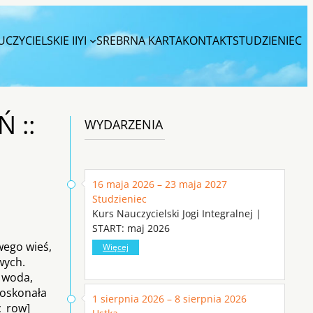
CZYCIELSKIE IIYI
SREBRNA KARTA
KONTAKT
STUDZIENIEC
 ::
WYDARZENIA
16 maja 2026 – 23 maja 2027
Studzieniec
Kurs Nauczycielski Jogi Integralnej |
START: maj 2026
wego wieś,
Więcej
wych.
a woda,
doskonała
1 sierpnia 2026 – 8 sierpnia 2026
c_row]