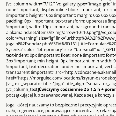
[vc_column width=”7/12″][vc_gallery type=”image_grid” 
none !important; display: inline-block !important; text-i
!important; height: 10px !important; margin: 0px 0px 0px
padding: 0px !important; text-transform: uppercase !impo
!important; width: 10px !important; background: transpa
a.akamaihd.net/items/it/img/arrow-10×10.png”][/vc_colu
color=”warning” size=”lg” link=”url:http%3A%2F%2Fwww.
joga.pl%2Fsondaz.php%3Fid%3D161|title:Formularz%20z
Syrenka” color=”btn-primary” size=”btn-small” id=”_GPLIT
text-indent: 0px !important; float: none !important; font
3px !important; min-height: 0px !important; min-width: 
!important; text-decoration: underline !important; verti
transparent !important;” src=”http://cdncache-a.akama
href=”https://morgulec.com/locations/krytun-osrodek-s
[vc_text_separator title=”Joga” title_align=”separator_al
[vc_column_text]
Ćwiczymy codziennie 2 x 1,5 h + por
początkującej lub zaawansowanej. Każda sesja kończy s
Joga, której nauczamy to bezpieczne i precyzyjnie opra
ciało, regenerujące, poprawiające koncentrację, relak