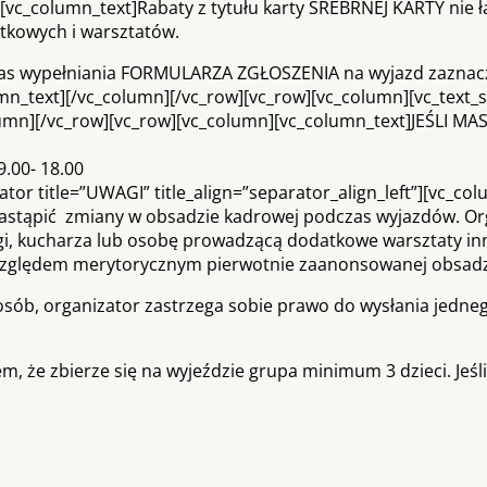
vc_column_text]Rabaty z tytułu karty SREBRNEJ KARTY nie łą
tkowych i warsztatów.
zas wypełniania FORMULARZA ZGŁOSZENIA na wyjazd zaznac
umn_text][/vc_column][/vc_row][vc_row][vc_column][vc_text_
column][/vc_row][vc_row][vc_column][vc_column_text]JEŚLI MAS
9.00- 18.00
ator title=”UWAGI” title_align=”separator_align_left”][vc_co
astąpić zmiany w obsadzie kadrowej podczas wyjazdów. Or
gi, kucharza lub osobę prowadzącą dodatkowe warsztaty in
 względem merytorycznym pierwotnie zaanonsowanej obsadz
 osób, organizator zastrzega sobie prawo do wysłania jedne
m, że zbierze się na wyjeździe grupa minimum 3 dzieci. Jeśli