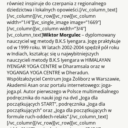
również inspiruje do czerpania z regionalnego
dziedzictwa i lokalnych opowieści.[/vc_column_text]
[/vc_column][/vc_row][vc_row][vc_column
width=”1/4″][vc_single_image image=”1669″]
[/vc_column][vc_column width=”3/4″]
[vc_column_text]
Wiktor M
orgulec
– dyplomowany
nauczyciel wg metody B.K.S Iyengara. Jogę praktykuje
od w 1999 roku. W latach 2002-2004 spędził pół roku
w Indiach, kształcąc się u najwybitniejszych
nauczycieli metody B.K.S Iyengara w HIMALAYAN
IYENGAR YOGA CENTRE w Dharamsala oraz w
YOGANGA YOGA CENTRE w Dheradun.
Współzałożyciel Centrum Joga Żoliborz w Warszawie,
Akademii Asan oraz portalu internetowego: joga-
joga.pl. Autor pierwszego w Polsce multimedialnego
podręcznika do nauki jogi na dvd „Joga dla
początkujących START”, podręcznika „Joga dla
początkujących” oraz „Joga dla początkujących w
formule ruch-oddech-relaks”.[/vc_column_text]
[/vc_column][/vc_row][vc_row][vc_column