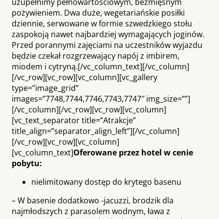
uzupełnimy pełnowartościowym, bezmięsnym
pożywieniem. Dwa duże, wegetariańskie posiłki
dziennie, serwowane w formie szwedzkiego stołu
zaspokoją nawet najbardziej wymagających joginów.
Przed porannymi zajęciami na uczestników wyjazdu
będzie czekał rozgrzewający napój z imbirem,
miodem i cytryną.[/vc_column_text][/vc_column]
[/vc_row][vc_row][vc_column][vc_gallery
type=”image_grid”
images=”7748,7744,7746,7743,7747″ img_size=””]
[/vc_column][/vc_row][vc_row][vc_column]
[vc_text_separator title=”Atrakcje”
title_align=”separator_align_left”][/vc_column]
[/vc_row][vc_row][vc_column]
[vc_column_text]
Oferowane przez hotel w cenie
pobytu:
nielimitowany dostęp do krytego basenu
– W basenie dodatkowo -jacuzzi, brodzik dla
najmłodszych z parasolem wodnym, ława z