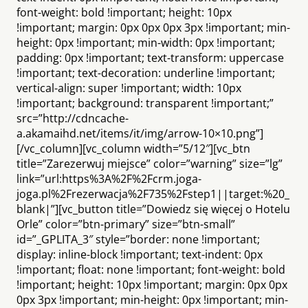
font-weight: bold !important; height: 10px
!important; margin: 0px 0px 0px 3px !important; min-
height: 0px !important; min-width: 0px !important;
padding: 0px !important; text-transform: uppercase
!important; text-decoration: underline !important;
vertical-align: super !important; width: 10px
!important; background: transparent !important;”
src=”http://cdncache-
a.akamaihd.net/items/it/img/arrow-10×10.png”]
[/vc_column][vc_column width=”5/12″][vc_btn
title=”Zarezerwuj miejsce” color=”warning” size=”lg”
link=”url:https%3A%2F%2Fcrm.joga-
joga.pl%2Frezerwacja%2F735%2Fstep1||target:%20_
blank|”][vc_button title=”Dowiedz się więcej o Hotelu
Orle” color=”btn-primary” size=”btn-small”
id=”_GPLITA_3″ style=”border: none !important;
display: inline-block !important; text-indent: 0px
!important; float: none !important; font-weight: bold
!important; height: 10px !important; margin: 0px 0px
0px 3px !important; min-height: 0px !important; min-