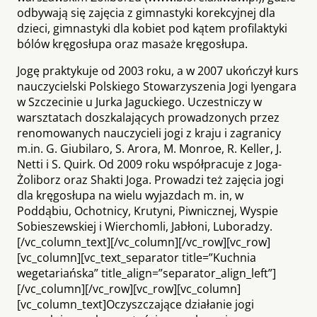
odbywają się zajęcia z gimnastyki korekcyjnej dla
dzieci, gimnastyki dla kobiet pod kątem profilaktyki
bólów kręgosłupa oraz masaże kręgosłupa.
Jogę praktykuje od 2003 roku, a w 2007 ukończył kurs
nauczycielski Polskiego Stowarzyszenia Jogi Iyengara
w Szczecinie u Jurka Jaguckiego. Uczestniczy w
warsztatach doszkalających prowadzonych przez
renomowanych nauczycieli jogi z kraju i zagranicy
m.in. G. Giubilaro, S. Arora, M. Monroe, R. Keller, J.
Netti i S. Quirk. Od 2009 roku współpracuje z Joga-
Żoliborz oraz Shakti Joga. Prowadzi też zajęcia jogi
dla kręgosłupa na wielu wyjazdach m. in, w
Poddąbiu, Ochotnicy, Krutyni, Piwnicznej, Wyspie
Sobieszewskiej i Wierchomli, Jabłoni, Luboradzy.
[/vc_column_text][/vc_column][/vc_row][vc_row]
[vc_column][vc_text_separator title=”Kuchnia
wegetariańska” title_align=”separator_align_left”]
[/vc_column][/vc_row][vc_row][vc_column]
[vc_column_text]Oczyszczające działanie jogi