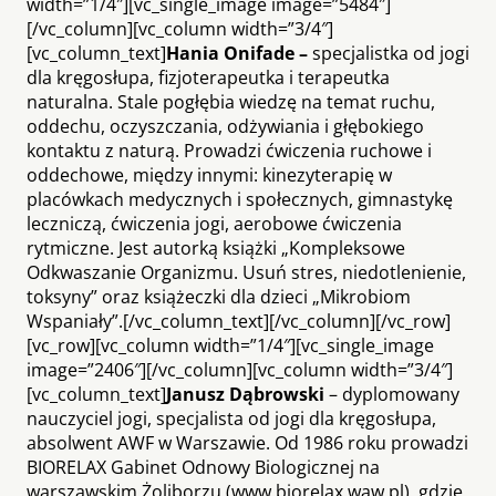
width=”1/4″][vc_single_image image=”5484″]
[/vc_column][vc_column width=”3/4″]
[vc_column_text]
Hania Onifade –
specjalistka od jogi
dla kręgosłupa, fizjoterapeutka i terapeutka
naturalna. Stale pogłębia wiedzę na temat ruchu,
oddechu, oczyszczania, odżywiania i głębokiego
kontaktu z naturą. Prowadzi ćwiczenia ruchowe i
oddechowe, między innymi: kinezyterapię w
placówkach medycznych i społecznych, gimnastykę
leczniczą, ćwiczenia jogi, aerobowe ćwiczenia
rytmiczne. Jest autorką książki „Kompleksowe
Odkwaszanie Organizmu. Usuń stres, niedotlenienie,
toksyny” oraz książeczki dla dzieci „Mikrobiom
Wspaniały”.[/vc_column_text][/vc_column][/vc_row]
[vc_row][vc_column width=”1/4″][vc_single_image
image=”2406″][/vc_column][vc_column width=”3/4″]
[vc_column_text]
Janusz Dąbrowski
– dyplomowany
nauczyciel jogi, specjalista od jogi dla kręgosłupa,
absolwent AWF w Warszawie. Od 1986 roku prowadzi
BIORELAX Gabinet Odnowy Biologicznej na
warszawskim Żoliborzu (www.biorelax.waw.pl), gdzie