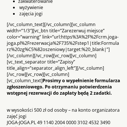
zakwaterowanie
wyżywienie
zajęcia jogi
[/vc_column_text][/vc_column][vc_column
width=”1/3″][vc_btn title=”Zarezerwuj miejsce”
color=”warning” link=”url:https%3A%2F%2Fcrm.joga-
joga.pl%2Frezerwacja%2F735%2Fstep1|title:Formula
rz%20zg%C5%82oszeniowy|target:%20_blank|”]
[/vc_column][/vc_row][vc_row][vc_column]
[vc_text_separator title=”Zapisy”
title_align=”separator_align_left”][/vc_column]
[/vc_row][vc_row][vc_column]
[vc_column_text]
Prosimy o wypełnienie formularza
zgłoszeniowego. Po otrzymaniu potwierdzenia
wstępnej rezerwacji do zapłaty będą 2 zadatki.
w wysokości 500 zł od osoby – na konto organizatora
zajęć jogi
JOGA-JOGA.PL 49 1140 2004 0000 3102 4532 3490