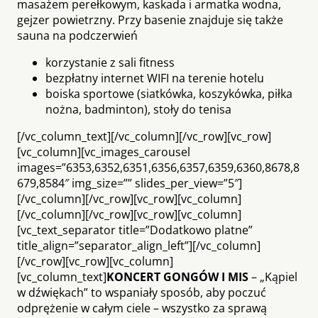
masażem perełkowym, kaskada i armatka wodna,
gejzer powietrzny. Przy basenie znajduje się także
sauna na podczerwień
korzystanie z sali fitness
bezpłatny internet WIFI na terenie hotelu
boiska sportowe (siatkówka, koszykówka, piłka
nożna, badminton), stoły do tenisa
[/vc_column_text][/vc_column][/vc_row][vc_row]
[vc_column][vc_images_carousel
images=”6353,6352,6351,6356,6357,6359,6360,8678,8
679,8584″ img_size=”” slides_per_view=”5″]
[/vc_column][/vc_row][vc_row][vc_column]
[/vc_column][/vc_row][vc_row][vc_column]
[vc_text_separator title=”Dodatkowo platne”
title_align=”separator_align_left”][/vc_column]
[/vc_row][vc_row][vc_column]
[vc_column_text]
KONCERT GONGÓW I MIS
– „Kąpiel
w dźwiękach” to wspaniały sposób, aby poczuć
odprężenie w całym ciele – wszystko za sprawą