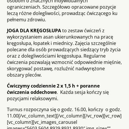
osobom o znacznych indywidualnych
ograniczeniach. Szczegółowo opracowane pozycje
leczą różne dolegliwości, prowadząc ćwiczącego ku
pełnemu zdrowiu.
JOGA DLA KRĘGOSŁUPA
to zestaw ćwiczeń z
wykorzystaniem asan ukierunkowanych na pracę
kręgosłupa, łopatek i miednicy. Zajęcia szczególnie
polecane dla osób prowadzących siedzący tryb życia
oraz z dolegliwościami kręgosłupa. Regularne
ćwiczenia pozwalają wzmocnić odpowiednie mięśnie,
skorygować postawę, rozluźnić nadwyrężone
obszary pleców.
Ćwiczymy codziennie 2 x 1,5 h + poranne
ćwiczenia oddechowe
. Każda sesja kończy się
pozycjami relaksowymi.
Turnus rozpoczyna się o godz. 16.00, kończy o godz.
11.00[/vc_column_text][/vc_column][/vc_row][vc_row]
[vc_column][vc_images_carousel
images=”5603,5604,8929,8931,8930″ img_size=””