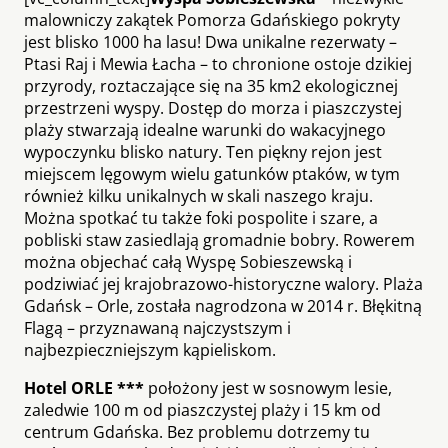
malowniczy zakątek Pomorza Gdańskiego pokryty
jest blisko 1000 ha lasu! Dwa unikalne rezerwaty –
Ptasi Raj i Mewia Łacha – to chronione ostoje dzikiej
przyrody, roztaczające się na 35 km2 ekologicznej
przestrzeni wyspy. Dostęp do morza i piaszczystej
plaży stwarzają idealne warunki do wakacyjnego
wypoczynku blisko natury. Ten piękny rejon jest
miejscem lęgowym wielu gatunków ptaków, w tym
również kilku unikalnych w skali naszego kraju.
Można spotkać tu także foki pospolite i szare, a
pobliski staw zasiedlają gromadnie bobry. Rowerem
można objechać całą Wyspę Sobieszewską i
podziwiać jej krajobrazowo-historyczne walory. Plaża
Gdańsk – Orle, została nagrodzona w 2014 r. Błękitną
Flagą – przyznawaną najczystszym i
najbezpieczniejszym kąpieliskom.
Hotel ORLE ***
położony jest w sosnowym lesie,
zaledwie 100 m od piaszczystej plaży i 15 km od
centrum Gdańska. Bez problemu dotrzemy tu