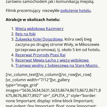
zarówno samochodem jak i komunikacją miejską.
Filmik prezentujący niezwykłe
położenie hotelu
.
Atrakcje w okolicach hotelu:
Wieża widokowa Kazimierz
Rejs na foki
Żuławska Kolej Dojazdowa,
która swój bieg
zaczyna po drugiej stronie Wisły, w Mikoszewie
(przeprawa promowa), tj. około 5 km od hotelu.
Rezerwat Przyrody Ptasi Raj
Rezerwat Mewia Łacha z wieżą widokową
Tramwaj wodny z Sobieszewa na Stare Miasto
[/vc_column_text][/vc_column][/vc_row][vc_row]
[vc_column width=”7/12″][vc_gallery
type=”image_grid”
images=”5636,5634,5631,5633,8674,8673,8672,8671,8
675,8676,8677,8927″ id=”_GPLITA_2″ style=”border:
none !important; display: inline-block !important;
text-indent: 0px !important; float: none !important;