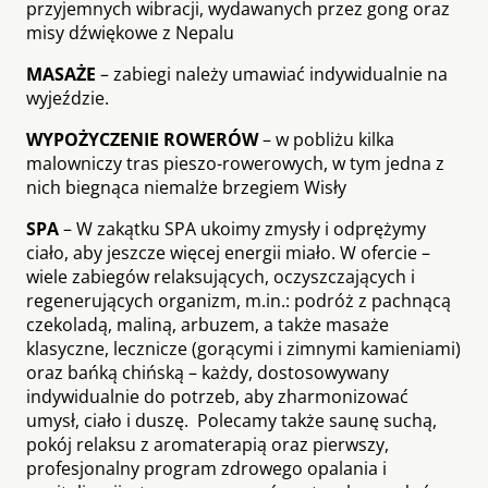
przyjemnych wibracji, wydawanych przez gong oraz
misy dźwiękowe z Nepalu
MASAŻE
– zabiegi należy umawiać indywidualnie na
wyjeździe.
WYPOŻYCZENIE ROWERÓW
– w pobliżu kilka
malowniczy tras pieszo-rowerowych, w tym jedna z
nich biegnąca niemalże brzegiem Wisły
SPA
– W zakątku SPA ukoimy zmysły i odprężymy
ciało, aby jeszcze więcej energii miało. W ofercie –
wiele zabiegów relaksujących, oczyszczających i
regenerujących organizm, m.in.: podróż z pachnącą
czekoladą, maliną, arbuzem, a także masaże
klasyczne, lecznicze (gorącymi i zimnymi kamieniami)
oraz bańką chińską – każdy, dostosowywany
indywidualnie do potrzeb, aby zharmonizować
umysł, ciało i duszę. Polecamy także saunę suchą,
pokój relaksu z aromaterapią oraz pierwszy,
profesjonalny program zdrowego opalania i