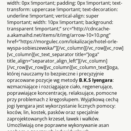
width: 0px !important; padding: 0px !important; text-
transform: uppercase !important; text-decoration:
underline !important; vertical-align: super
!important; width: 10px !important; background:
transparent !important;” src=”http://cdncache-
a.akamaihd.net/items/it/img/arrow-10×10.png”
href=”https://morgulec.com/lokalizacje/hotel-orle-
wyspa-sobieszewska/”][/vc_column][/vc_row][vc_row]
[vc_column][vc_text_separator title=”Joga”
title_align=”separator_align_left”][/vc_column]
[/vc_row][vc_row][vc_column][vc_column_text]Joga,
której nauczamy to bezpieczne i precyzyjnie
opracowane pozycje wg metody
B.K.S Iyengara
:
wzmacniające i rozciągające ciało, regenerujące,
poprawiające koncentrację, relaksujące, pomocne
przy problemach z kręgosłupem. Wyjątkową cechą
jogi Iyengara jest wykorzystanie licznych pomocy:
koców, lin, kostek, pasków oraz specjalnie
zaprojektowanych krzeseł, ławek i wałków.
Umożliwiają one poprawne wykonywanie asan