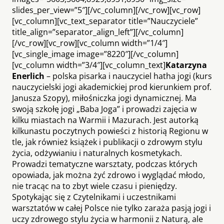
slides_per_view=”5″][/vc_column][/vc_row][vc_row]
[vc_column][vc_text_separator title=”Nauczyciele”
title_align=”separator_align_left”][/vc_column]
[/vc_row][vc_row][vc_column width=”1/4″]
[vc_single_image image=”8220″][/vc_column]
[vc_column width=”3/4″][vc_column_text]
Katarzyna
Enerlich
– polska pisarka i nauczyciel hatha jogi (kurs
nauczycielski jogi akademickiej prod kierunkiem prof.
Janusza Szopy), miłośniczka jogi dynamicznej. Ma
swoją szkołę jogi „Baba Joga” i prowadzi zajęcia w
kilku miastach na Warmii i Mazurach. Jest autorką
kilkunastu poczytnych powieści z historią Regionu w
tle, jak również książek i publikacji o zdrowym stylu
życia, odżywianiu i naturalnych kosmetykach.
Prowadzi tematyczne warsztaty, podczas których
opowiada, jak można żyć zdrowo i wyglądać młodo,
nie tracąc na to zbyt wiele czasu i pieniędzy.
Spotykając się z Czytelnikami i uczestnikami
warsztatów w całej Polsce nie tylko zaraża pasją jogi i
uczy zdrowego stylu życia w harmonii z Naturą, ale