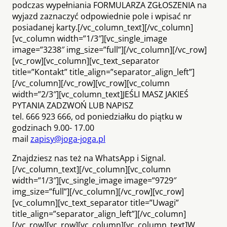
podczas wypełniania FORMULARZA ZGŁOSZENIA na
wyjazd zaznaczyć odpowiednie pole i wpisać nr
posiadanej karty.[/vc_column_text][/vc_column]
[vc_column width=”1/3″][vc_single_image
image=”3238″ img_size=”full”][/vc_column][/vc_row]
[vc_row][vc_column][vc_text_separator
title=”Kontakt” title_align=”separator_align_left”]
[/vc_column][/vc_row][vc_row][vc_column
width=”2/3″][vc_column_text]JEŚLI MASZ JAKIEŚ
PYTANIA ZADZWOŃ LUB NAPISZ
tel. 666 923 666, od poniedziałku do piątku w
godzinach 9.00- 17.00
mail
zapisy@joga-joga.pl
Znajdziesz nas też na WhatsApp i Signal.
[/vc_column_text][/vc_column][vc_column
width=”1/3″][vc_single_image image=”9729″
img_size=”full”][/vc_column][/vc_row][vc_row]
[vc_column][vc_text_separator title=”Uwagi”
title_align=”separator_align_left”][/vc_column]
[/vc_row][vc_row][vc_column][vc_column_text]W