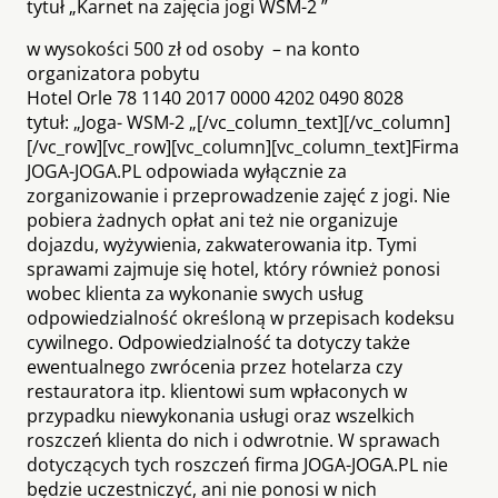
tytuł „Karnet na zajęcia jogi WSM-2 ”
w wysokości 500 zł od osoby – na konto
organizatora pobytu
Hotel Orle 78 1140 2017 0000 4202 0490 8028
tytuł: „Joga- WSM-2 „[/vc_column_text][/vc_column]
[/vc_row][vc_row][vc_column][vc_column_text]Firma
JOGA-JOGA.PL odpowiada wyłącznie za
zorganizowanie i przeprowadzenie zajęć z jogi. Nie
pobiera żadnych opłat ani też nie organizuje
dojazdu, wyżywienia, zakwaterowania itp. Tymi
sprawami zajmuje się hotel, który również ponosi
wobec klienta za wykonanie swych usług
odpowiedzialność określoną w przepisach kodeksu
cywilnego. Odpowiedzialność ta dotyczy także
ewentualnego zwrócenia przez hotelarza czy
restauratora itp. klientowi sum wpłaconych w
przypadku niewykonania usługi oraz wszelkich
roszczeń klienta do nich i odwrotnie. W sprawach
dotyczących tych roszczeń firma JOGA-JOGA.PL nie
będzie uczestniczyć, ani nie ponosi w nich