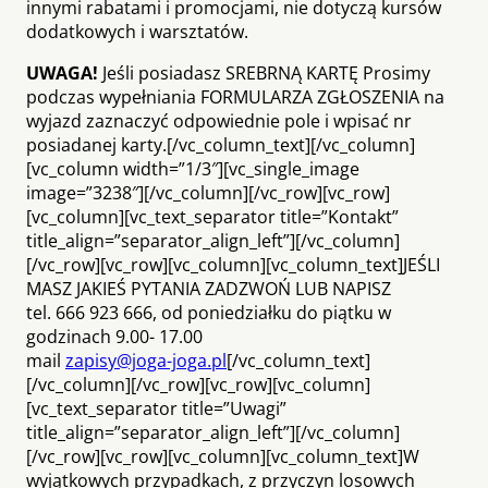
innymi rabatami i promocjami, nie dotyczą kursów
dodatkowych i warsztatów.
UWAGA!
Jeśli posiadasz SREBRNĄ KARTĘ Prosimy
podczas wypełniania FORMULARZA ZGŁOSZENIA na
wyjazd zaznaczyć odpowiednie pole i wpisać nr
posiadanej karty.[/vc_column_text][/vc_column]
[vc_column width=”1/3″][vc_single_image
image=”3238″][/vc_column][/vc_row][vc_row]
[vc_column][vc_text_separator title=”Kontakt”
title_align=”separator_align_left”][/vc_column]
[/vc_row][vc_row][vc_column][vc_column_text]JEŚLI
MASZ JAKIEŚ PYTANIA ZADZWOŃ LUB NAPISZ
tel. 666 923 666, od poniedziałku do piątku w
godzinach 9.00- 17.00
mail
zapisy@joga-joga.pl
[/vc_column_text]
[/vc_column][/vc_row][vc_row][vc_column]
[vc_text_separator title=”Uwagi”
title_align=”separator_align_left”][/vc_column]
[/vc_row][vc_row][vc_column][vc_column_text]W
wyjątkowych przypadkach, z przyczyn losowych