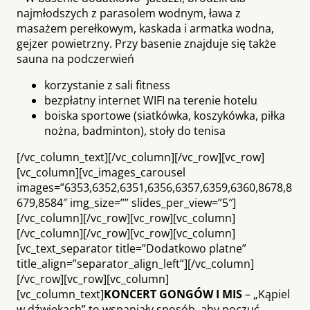
najmłodszych z parasolem wodnym, ława z
masażem perełkowym, kaskada i armatka wodna,
gejzer powietrzny. Przy basenie znajduje się także
sauna na podczerwień
korzystanie z sali fitness
bezpłatny internet WIFI na terenie hotelu
boiska sportowe (siatkówka, koszykówka, piłka
nożna, badminton), stoły do tenisa
[/vc_column_text][/vc_column][/vc_row][vc_row]
[vc_column][vc_images_carousel
images=”6353,6352,6351,6356,6357,6359,6360,8678,8
679,8584″ img_size=”” slides_per_view=”5″]
[/vc_column][/vc_row][vc_row][vc_column]
[/vc_column][/vc_row][vc_row][vc_column]
[vc_text_separator title=”Dodatkowo platne”
title_align=”separator_align_left”][/vc_column]
[/vc_row][vc_row][vc_column]
[vc_column_text]
KONCERT GONGÓW I MIS
– „Kąpiel
w dźwiękach” to wspaniały sposób, aby poczuć