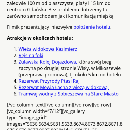
zaledwie 100 m od piaszczystej plaży i 15 km od
centrum Gdańska. Bez problemu dotrzemy tu
zarówno samochodem jak i komunikacją miejską.
Filmik prezentujący niezwykłe
położenie hotelu
.
Atrakcje w okolicach hotelu:
Wieża widokowa Kazimierz
Rejs na foki
Żuławska Kolej Dojazdowa,
która swój bieg
zaczyna po drugiej stronie Wisły, w Mikoszewie
(przeprawa promowa), tj. około 5 km od hotelu.
Rezerwat Przyrody Ptasi Raj
Rezerwat Mewia Łacha z wieżą widokową
Tramwaj wodny z Sobieszewa na Stare Miasto
[/vc_column_text][/vc_column][/vc_row][vc_row]
[vc_column width=”7/12″][vc_gallery
type=”image_grid”
images=”5636,5634,5631,5633,8674,8673,8672,8671,8