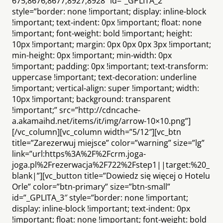
675,8676,8677,8927,8928″ id=”_GPLITA_2″
style=”border: none !important; display: inline-block
!important; text-indent: 0px !important; float: none
!important; font-weight: bold !important; height:
10px !important; margin: 0px 0px 0px 3px !important;
min-height: 0px !important; min-width: 0px
!important; padding: 0px !important; text-transform:
uppercase !important; text-decoration: underline
!important; vertical-align: super !important; width:
10px !important; background: transparent
!important;” src=”http://cdncache-
a.akamaihd.net/items/it/img/arrow-10×10.png”]
[/vc_column][vc_column width=”5/12″][vc_btn
title=”Zarezerwuj miejsce” color=”warning” size=”lg”
link=”url:https%3A%2F%2Fcrm.joga-
joga.pl%2Frezerwacja%2F722%2Fstep1||target:%20_
blank|”][vc_button title=”Dowiedz się więcej o Hotelu
Orle” color=”btn-primary” size=”btn-small”
id=”_GPLITA_3″ style=”border: none !important;
display: inline-block !important; text-indent: 0px
!important; float: none !important; font-weight: bold