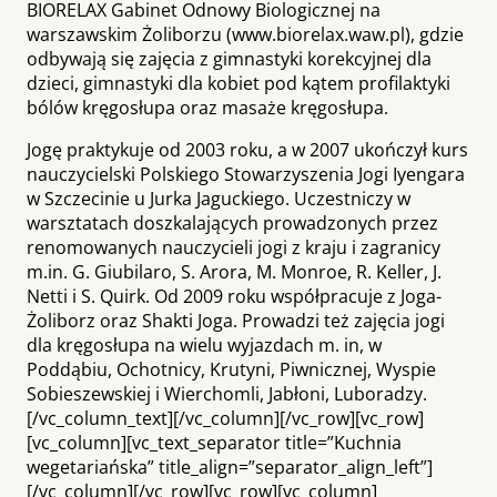
BIORELAX Gabinet Odnowy Biologicznej na
warszawskim Żoliborzu (www.biorelax.waw.pl), gdzie
odbywają się zajęcia z gimnastyki korekcyjnej dla
dzieci, gimnastyki dla kobiet pod kątem profilaktyki
bólów kręgosłupa oraz masaże kręgosłupa.
Jogę praktykuje od 2003 roku, a w 2007 ukończył kurs
nauczycielski Polskiego Stowarzyszenia Jogi Iyengara
w Szczecinie u Jurka Jaguckiego. Uczestniczy w
warsztatach doszkalających prowadzonych przez
renomowanych nauczycieli jogi z kraju i zagranicy
m.in. G. Giubilaro, S. Arora, M. Monroe, R. Keller, J.
Netti i S. Quirk. Od 2009 roku współpracuje z Joga-
Żoliborz oraz Shakti Joga. Prowadzi też zajęcia jogi
dla kręgosłupa na wielu wyjazdach m. in, w
Poddąbiu, Ochotnicy, Krutyni, Piwnicznej, Wyspie
Sobieszewskiej i Wierchomli, Jabłoni, Luboradzy.
[/vc_column_text][/vc_column][/vc_row][vc_row]
[vc_column][vc_text_separator title=”Kuchnia
wegetariańska” title_align=”separator_align_left”]
[/vc_column][/vc_row][vc_row][vc_column]