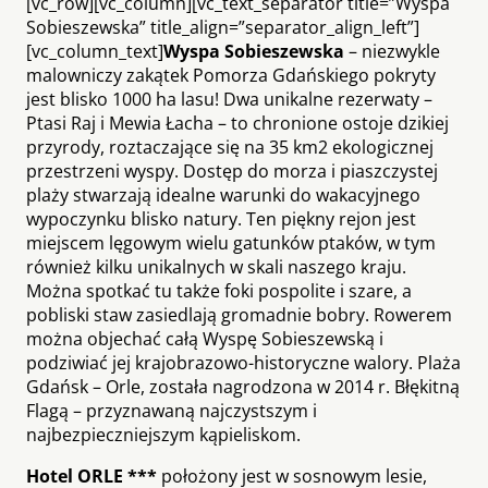
[vc_row][vc_column][vc_text_separator title=”Wyspa
Sobieszewska” title_align=”separator_align_left”]
[vc_column_text]
Wyspa Sobieszewska
– niezwykle
malowniczy zakątek Pomorza Gdańskiego pokryty
jest blisko 1000 ha lasu! Dwa unikalne rezerwaty –
Ptasi Raj i Mewia Łacha – to chronione ostoje dzikiej
przyrody, roztaczające się na 35 km2 ekologicznej
przestrzeni wyspy. Dostęp do morza i piaszczystej
plaży stwarzają idealne warunki do wakacyjnego
wypoczynku blisko natury. Ten piękny rejon jest
miejscem lęgowym wielu gatunków ptaków, w tym
również kilku unikalnych w skali naszego kraju.
Można spotkać tu także foki pospolite i szare, a
pobliski staw zasiedlają gromadnie bobry. Rowerem
można objechać całą Wyspę Sobieszewską i
podziwiać jej krajobrazowo-historyczne walory. Plaża
Gdańsk – Orle, została nagrodzona w 2014 r. Błękitną
Flagą – przyznawaną najczystszym i
najbezpieczniejszym kąpieliskom.
Hotel ORLE ***
położony jest w sosnowym lesie,