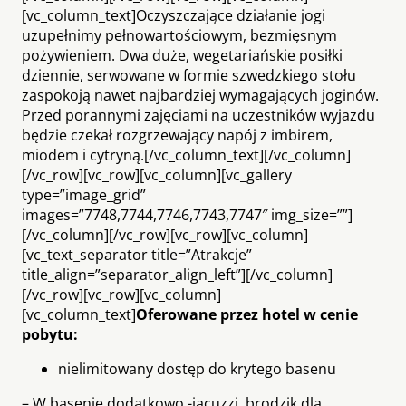
[vc_column_text]Oczyszczające działanie jogi
uzupełnimy pełnowartościowym, bezmięsnym
pożywieniem. Dwa duże, wegetariańskie posiłki
dziennie, serwowane w formie szwedzkiego stołu
zaspokoją nawet najbardziej wymagających joginów.
Przed porannymi zajęciami na uczestników wyjazdu
będzie czekał rozgrzewający napój z imbirem,
miodem i cytryną.[/vc_column_text][/vc_column]
[/vc_row][vc_row][vc_column][vc_gallery
type=”image_grid”
images=”7748,7744,7746,7743,7747″ img_size=””]
[/vc_column][/vc_row][vc_row][vc_column]
[vc_text_separator title=”Atrakcje”
title_align=”separator_align_left”][/vc_column]
[/vc_row][vc_row][vc_column]
[vc_column_text]
Oferowane przez hotel w cenie
pobytu:
nielimitowany dostęp do krytego basenu
– W basenie dodatkowo -jacuzzi, brodzik dla