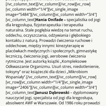
[/vc_column_text][/vc_column][/vc_row][vc_row]
[vc_column width=”1/4″][vc_single_image
image=”5484″][/vc_column][vc_column width=”3/4″]
[vc_column_text]
Hania Onifade –
specjalistka od jogi
dla kręgosłupa, fizjoterapeutka i terapeutka
naturalna. Stale pogłębia wiedzę na temat ruchu,
oddechu, oczyszczania, odżywiania i głębokiego
kontaktu z naturą. Prowadzi ćwiczenia ruchowe i
oddechowe, między innymi: kinezyterapię w
placówkach medycznych i społecznych, gimnastykę
leczniczą, ćwiczenia jogi, aerobowe ćwiczenia
rytmiczne. Jest autorką książki „Kompleksowe
Odkwaszanie Organizmu. Usuń stres, niedotlenienie,
toksyny” oraz książeczki dla dzieci „Mikrobiom
Wspaniały”.[/vc_column_text][/vc_column][/vc_row]
[vc_row][vc_column width=”1/4″][vc_single_image
image=”2406″][/vc_column][vc_column width=”3/4″]
[vc_column_text]
Janusz Dąbrowski
– dyplomowany
nauczyciel jogi, specjalista od jogi dla kręgosłupa,
absolwent AWF w Warszawie. Od 1986 roku prowadzi