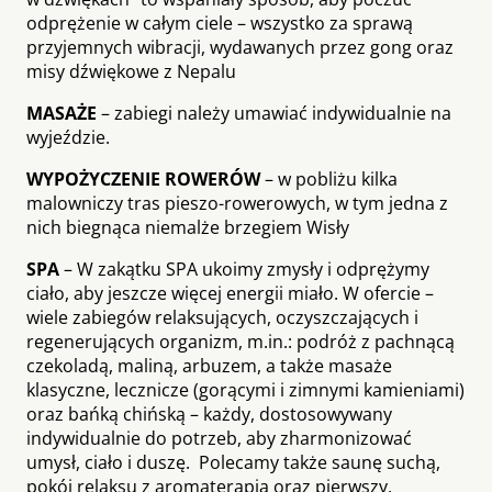
odprężenie w całym ciele – wszystko za sprawą
przyjemnych wibracji, wydawanych przez gong oraz
misy dźwiękowe z Nepalu
MASAŻE
– zabiegi należy umawiać indywidualnie na
wyjeździe.
WYPOŻYCZENIE ROWERÓW
– w pobliżu kilka
malowniczy tras pieszo-rowerowych, w tym jedna z
nich biegnąca niemalże brzegiem Wisły
SPA
– W zakątku SPA ukoimy zmysły i odprężymy
ciało, aby jeszcze więcej energii miało. W ofercie –
wiele zabiegów relaksujących, oczyszczających i
regenerujących organizm, m.in.: podróż z pachnącą
czekoladą, maliną, arbuzem, a także masaże
klasyczne, lecznicze (gorącymi i zimnymi kamieniami)
oraz bańką chińską – każdy, dostosowywany
indywidualnie do potrzeb, aby zharmonizować
umysł, ciało i duszę. Polecamy także saunę suchą,
pokój relaksu z aromaterapią oraz pierwszy,