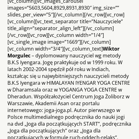
[vc_column][vc_images_carousel
images=”5603,5604,8929,8931,8930″ img_size=””
slides_per_view=”5″][/vc_column][/vc_row][vc_row]
[vc_column][vc_text_separator title=”Nauczyciele”
title_align=”separator_align_left”][/vc_column]
[/vc_row][vc_row][vc_column width=”1/4″]
[vc_single_image image=”1669″][/vc_column]
[vc_column width=”3/4″][vc_column_text]
Wiktor
M
orgulec
– dyplomowany nauczyciel wg metody
B.K.S Iyengara. Jogę praktykuje od w 1999 roku. W
latach 2002-2004 spędził pół roku w Indiach,
kształcąc się u najwybitniejszych nauczycieli metody
B.K.S Iyengara w HIMALAYAN IYENGAR YOGA CENTRE
w Dharamsala oraz w YOGANGA YOGA CENTRE w
Dheradun. Współzałożyciel Centrum Joga Żoliborz w
Warszawie, Akademii Asan oraz portalu
internetowego: joga-joga.pl. Autor pierwszego w
Polsce multimedialnego podręcznika do nauki jogi
na dvd „Joga dla początkujących START”, podręcznika
„Joga dla początkujących” oraz „Joga dla
początkujących w formule ruch-oddech-relaks”.