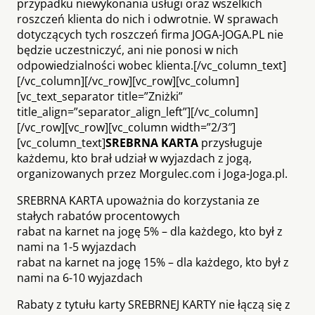
przypadku niewykonania usługi oraz wszelkich
roszczeń klienta do nich i odwrotnie. W sprawach
dotyczących tych roszczeń firma JOGA-JOGA.PL nie
będzie uczestniczyć, ani nie ponosi w nich
odpowiedzialności wobec klienta.[/vc_column_text]
[/vc_column][/vc_row][vc_row][vc_column]
[vc_text_separator title=”Zniżki”
title_align=”separator_align_left”][/vc_column]
[/vc_row][vc_row][vc_column width=”2/3″]
[vc_column_text]
SREBRNA KARTA
przysługuje
każdemu, kto brał udział w wyjazdach z jogą,
organizowanych przez Morgulec.com i Joga-Joga.pl.
SREBRNA KARTA upoważnia do korzystania ze
stałych rabatów procentowych
rabat na karnet na jogę 5% – dla każdego, kto był z
nami na 1-5 wyjazdach
rabat na karnet na jogę 15% – dla każdego, kto był z
nami na 6-10 wyjazdach
Rabaty z tytułu karty SREBRNEJ KARTY nie łączą się z