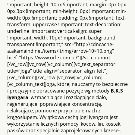
!important; height: 10px !important; margin: 0px 0px
0px 3px !important; min-height: 0px !important; min-
width: 0px !important; padding: 0px !important; text-
transform: uppercase !important; text-decoration:
underline !important; vertical-align: super
!important; width: 10px !important; background:
transparent !important;” src=”http://cdncache-
a.akamaihd.net/items/it/img/arrow-10×10.png”
href=”https://www.orle.com.pl/”][/vc_column]
[/vc_row][vc_row][vc_column][vc_text_separator
title=”Joga” title_align=”separator_align_left”]
[/vc_column][/vc_row][vc_row][vc_column]
[vc_column_text]Joga, której nauczamy to bezpieczne
i precyzyjnie opracowane pozycje wg metody
B.K.S
Iyengara
: wzmacniające i rozciągające ciało,
regenerujące, poprawiające koncentrację,
relaksujące, pomocne przy problemach z
kręgosłupem. Wyjątkową cechą jogi Iyengara jest
wykorzystanie licznych pomocy: koców, lin, kostek,
pasków oraz specjalnie zaprojektowanych krzeseł,