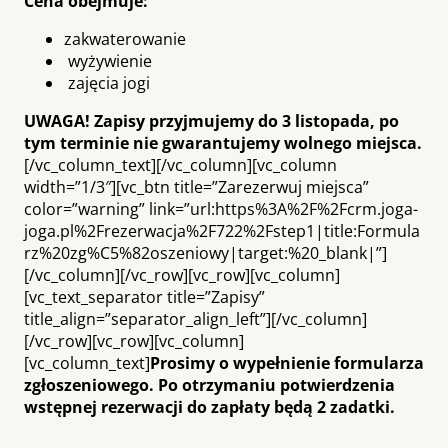
Cena obejmuje:
zakwaterowanie
wyżywienie
zajęcia jogi
UWAGA! Zapisy przyjmujemy do 3 listopada, po
tym terminie nie gwarantujemy wolnego miejsca.
[/vc_column_text][/vc_column][vc_column
width=”1/3″][vc_btn title=”Zarezerwuj miejsca”
color=”warning” link=”url:https%3A%2F%2Fcrm.joga-
joga.pl%2Frezerwacja%2F722%2Fstep1|title:Formula
rz%20zg%C5%82oszeniowy|target:%20_blank|”]
[/vc_column][/vc_row][vc_row][vc_column]
[vc_text_separator title=”Zapisy”
title_align=”separator_align_left”][/vc_column]
[/vc_row][vc_row][vc_column]
[vc_column_text]
Prosimy o wypełnienie formularza
zgłoszeniowego. Po otrzymaniu potwierdzenia
wstępnej rezerwacji do zapłaty będą 2 zadatki.