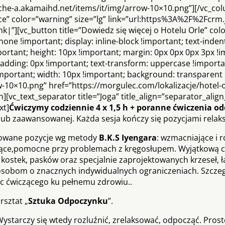
ache-a.akamaihd.net/items/it/img/arrow-10×10.png”][/vc_co
ce” color=”warning” size=”lg” link=”url:https%3A%2F%2Fcrm.
][vc_button title=”Dowiedz się więcej o Hotelu Orle” colo
one !important; display: inline-block !important; text-inden
mportant; height: 10px !important; margin: 0px 0px 0px 3px !
adding: 0px !important; text-transform: uppercase !importan
!important; width: 10px !important; background: transparent 
-10×10.png” href=”https://morgulec.com/lokalizacje/hotel-
vc_text_separator title=”Joga” title_align=”separator_align_
xt]
Ćwiczymy codziennie 4 x 1,5 h + poranne ćwiczenia 
j lub zaawansowanej. Każda sesja kończy się pozycjami rela
acowane pozycje wg metody
B.K.S Iyengara
: wzmacniające i r
sujące,pomocne przy problemach z kręgosłupem. Wyjątkową c
 kostek, pasków oraz specjalnie zaprojektowanych krzeseł, ł
sobom o znacznych indywidualnych ograniczeniach. Szcze
c ćwiczącego ku pełnemu zdrowiu..
sztat „
Sztuka Odpoczynku
”.
ystarczy się wtedy rozluźnić, zrelaksować, odpocząć. Prost