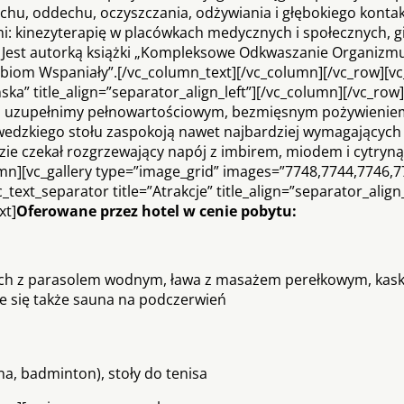
chu, oddechu, oczyszczania, odżywiania i głębokiego kontak
i: kinezyterapię w placówkach medycznych i społecznych, 
e. Jest autorką książki „Kompleksowe Odkwaszanie Organizmu
krobiom Wspaniały”.[/vc_column_text][/vc_column][/vc_row][v
ka” title_align=”separator_align_left”][/vc_column][/vc_row
ogi uzupełnimy pełnowartościowym, bezmięsnym pożywienie
zwedzkiego stołu zaspokoją nawet najbardziej wymagających
ie czekał rozgrzewający napój z imbirem, miodem i cytryną
mn][vc_gallery type=”image_grid” images=”7748,7744,7746,7
ext_separator title=”Atrakcje” title_align=”separator_align_
xt]
Oferowane przez hotel w cenie pobytu:
zych z parasolem wodnym, ława z masażem perełkowym, kask
e się także sauna na podczerwień
a, badminton), stoły do tenisa