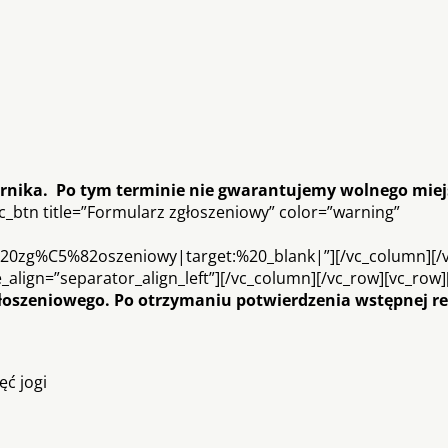
rnika
.
Po tym terminie nie gwarantujemy wolnego miej
c_btn title=”Formularz zgłoszeniowy” color=”warning”
%20zg%C5%82oszeniowy|target:%20_blank|”][/vc_column][/
le_align=”separator_align_left”][/vc_column][/vc_row][vc_row
łoszeniowego. Po otrzymaniu potwierdzenia wstępnej re
ęć jogi