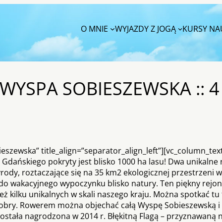
O MNIE
WYJAZDY Z JOGĄ
KURSY NAU
 WYSPA SOBIESZEWSKA :: 4
eszewska” title_align=”separator_align_left”][vc_column_tex
dańskiego pokryty jest blisko 1000 ha lasu! Dwa unikalne 
zyrody, roztaczające się na 35 km2 ekologicznej przestrzeni 
 do wakacyjnego wypoczynku blisko natury. Ten piękny rejon
kilku unikalnych w skali naszego kraju. Można spotkać tu t
e bobry. Rowerem można objechać całą Wyspę Sobieszewską i 
została nagrodzona w 2014 r. Błękitną Flagą – przyznawaną n