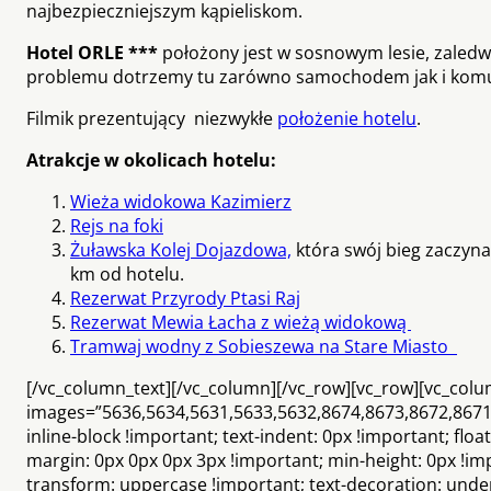
najbezpieczniejszym kąpieliskom.
Hotel ORLE ***
położony jest w sosnowym lesie, zaledw
problemu dotrzemy tu zarówno samochodem jak i komun
Filmik prezentujący niezwykłe
położenie hotelu
.
Atrakcje w okolicach hotelu:
Wieża widokowa Kazimierz
Rejs na foki
Żuławska Kolej Dojazdowa,
która swój bieg zaczyna
km od hotelu.
Rezerwat Przyrody Ptasi Raj
Rezerwat Mewia Łacha z wieżą widokową
Tramwaj wodny z Sobieszewa na Stare Miasto
[/vc_column_text][/vc_column][/vc_row][vc_row][vc_colu
images=”5636,5634,5631,5633,5632,8674,8673,8672,8671,8
inline-block !important; text-indent: 0px !important; flo
margin: 0px 0px 0px 3px !important; min-height: 0px !imp
transform: uppercase !important; text-decoration: underl