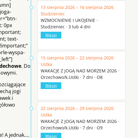
lumn]
13 sierpnia 2026 – 16 sierpnia 2026
joga-
Studzieniec
r=”btn-
WZMOCNIENIE I UKOJENIE ·
t: 0px
Studzieniec · 3 lub 4 dni
important;
Więcej
t; text-
!important;”
orle-wyspa-
15 sierpnia 2026 – 22 sierpnia 2026
left”]
Ustka
oddechowe
. Do
WAKACJE Z JOGĄ NAD MORZEM 2026 ·
ksowymi.
Orzechowo/k.Ustki · 7 dni · O8
ozciągające
Więcej
echą jogi
awek i
gółowo
22 sierpnia 2026 – 29 sierpnia 2026
Ustka
WAKACJE Z JOGĄ NAD MORZEM 2026 ·
Orzechowo/k.Ustki · 7 dni · O9
e! A jednak….
Więcej