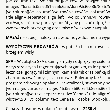
[/vc_column_text][/vc_column][/vc_row][vc_row][vc_col
images=”6353,6352,6351,6356,6357,6359,6360,8678,8679,8
[vc_column][/vc_column][/vc_row][vc_row][vc_column][vc
title_align=”separator_align_left”][/vc_column][/vc_row]
w dźwiękach” to wspaniały sposób, aby poczuć odprężeni
wydawanych przez gong oraz misy dźwiękowe z Nepalu
MASAŻE
– zabiegi należy umawiać indywidualnie na wyje
WYPOŻYCZENIE ROWERÓW
– w pobliżu kilka malownicz
brzegiem Wisły
SPA
– W zakątku SPA ukoimy zmysły i odprężymy ciało, aby
oczyszczających i regenerujących organizm, m.in.: podr
lecznicze (gorącymi i zimnymi kamieniami) oraz bańką c
zharmonizować umysł, ciało i duszę. Polecamy także sau
program zdrowego opalania i rewitalizacji, stworzony 
[vc_images_carousel images=”6356,8680,8643,8685,8684,8
[vc_column][vc_text_separator title=”Cennik” title_align
width=”2/3″][vc_column_text]Cena za 1 osobę w pokoj
Cena za 1 osobę w pokoju 1 osobowym –
2230 zł