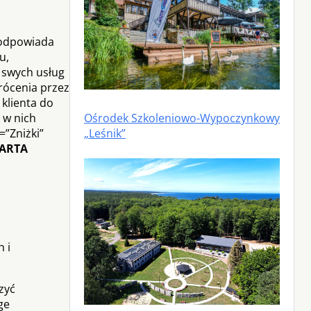
 odpowiada
u,
 swych usług
rócenia przez
klienta do
Ośrodek Szkoleniowo-Wypoczynkowy
 w nich
„Leśnik”
=”Zniżki”
ARTA
 i
zyć
ge