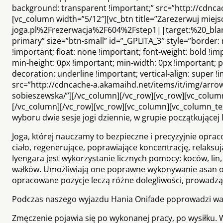
background: transparent !important;” src=”http://cdnc
[vc_column width=”5/12″][vc_btn title=”Zarezerwuj miejs
joga.pl%2Frezerwacja%2F604%2Fstep1||target:%20_blank|”
primary” size=”btn-small” id=”_GPLITA_3″ style=”border: n
!important; float: none !important; font-weight: bold !i
min-height: 0px !important; min-width: 0px !important; p
decoration: underline !important; vertical-align: super 
src=”http://cdncache-a.akamaihd.net/items/it/img/arrow
sobieszewska/”][/vc_column][/vc_row][vc_row][vc_column][
[/vc_column][/vc_row][vc_row][vc_column][vc_column_te
wyboru dwie sesje jogi dziennie, w grupie początkujące
Joga, której nauczamy to bezpieczne i precyzyjnie opr
ciało, regenerujące, poprawiające koncentrację, relak
Iyengara jest wykorzystanie licznych pomocy: koców, lin,
wałków. Umożliwiają one poprawne wykonywanie asan o
opracowane pozycje leczą różne dolegliwości, prowadzą
Podczas naszego wyjazdu Hania Onifade poprowadzi war
Zmęczenie pojawia się po wykonanej pracy, po wysiłku. W