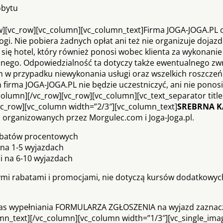
obytu
row][vc_row][vc_column][vc_column_text]Firma JOGA-JOGA.PL
gi. Nie pobiera żadnych opłat ani też nie organizuje dojazd
się hotel, który również ponosi wobec klienta za wykonanie
lnego. Odpowiedzialność ta dotyczy także ewentualnego zw
ch w przypadku niewykonania usługi oraz wszelkich roszczeń 
firma JOGA-JOGA.PL nie będzie uczestniczyć, ani nie ponosi
olumn][/vc_row][vc_row][vc_column][vc_text_separator title
][vc_row][vc_column width=”2/3″][vc_column_text]
SREBRNA K
, organizowanych przez Morgulec.com i Joga-Joga.pl.
abatów procentowych
 na 1-5 wyjazdach
mi na 6-10 wyjazdach
nnymi rabatami i promocjami, nie dotyczą kursów dodatkowych
zas wypełniania FORMULARZA ZGŁOSZENIA na wyjazd zaznac
umn_text][/vc_column][vc_column width=”1/3″][vc_single_ima