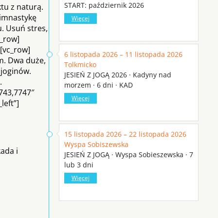
START: październik 2026
tu z naturą.
gimnastykę
Więcej
. Usuń stres,
c_row]
][vc_row]
6 listopada 2026 – 11 listopada 2026
m. Dwa duże,
Tolkmicko
 joginów.
JESIEŃ Z JOGĄ 2026 · Kadyny nad
.
morzem · 6 dni · KAD
743,7747″
Więcej
left”]
15 listopada 2026 – 22 listopada 2026
Wyspa Sobiszewska
ada i
JESIEŃ Z JOGĄ · Wyspa Sobieszewska · 7
lub 3 dni
Więcej