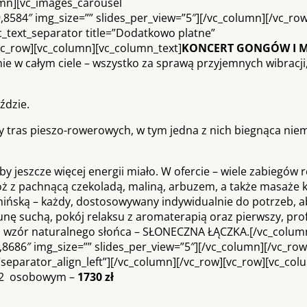
umn][vc_images_carousel
584″ img_size=”” slides_per_view=”5″][/vc_column][/vc_row
_text_separator title=”Dodatkowo platne”
[vc_row][vc_column][vc_column_text]
KONCERT GONGÓW I M
e w całym ciele – wszystko za sprawą przyjemnych wibracji
ździe.
y tras pieszo-rowerowych, w tym jedna z nich biegnąca nie
 jeszcze więcej energii miało. W ofercie – wiele zabiegów r
óż z pachnącą czekoladą, maliną, arbuzem, a także masaże k
hińską – każdy, dostosowywany indywidualnie do potrzeb, a
nę suchą, pokój relaksu z aromaterapią oraz pierwszy, pro
na wzór naturalnego słońca – SŁONECZNA ŁĄCZKA.[/vc_colum
686″ img_size=”” slides_per_view=”5″][/vc_column][/vc_row
=”separator_align_left”][/vc_column][/vc_row][vc_row][vc_co
u 2 osobowym –
1730 zł