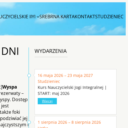
CZYCIELSKIE IIYI
SREBRNA KARTA
KONTAKT
STUDZIENIEC
 DNI
WYDARZENIA
16 maja 2026 – 23 maja 2027
Studzieniec
t]
Wyspa
Kurs Nauczycielski Jogi Integralnej |
rezerwaty –
START: maj 2026
wyspy. Dostęp
Więcej
 jest
akże foki
podziwiać jej
1 sierpnia 2026 – 8 sierpnia 2026
ajczystszym i