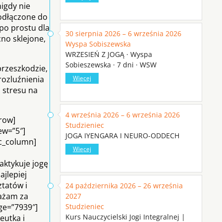
nigdy nie
podłączone do
 po prostu dla
30 sierpnia 2026 – 6 września 2026
cno sklejone,
Wyspa Sobiszewska
WRZESIEŃ Z JOGĄ · Wyspa
Sobieszewska · 7 dni · WSW
przeszkodzie,
rozluźnienia
Więcej
 stresu na
4 września 2026 – 6 września 2026
row]
Studzieniec
ew=”5″]
JOGA IYENGARA I NEURO-ODDECH
vc_column]
Więcej
raktykuje jogę
ajlepiej
ztatów i
24 października 2026 – 26 września
ażam za
2027
ge=”7939″]
Studzieniec
Kurs Nauczycielski Jogi Integralnej |
eutka i