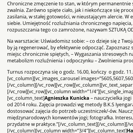
Chroniczne zmęczenie to stan, w którym permanentnie spi
zwalnia. Zarówno spięte ciało, jak i niekończące się pro
zasilania, w stałej gotowości, w nieustającym alercie. W e
siebie. Umiejętność rozluźniania chronicznego napięcia,
rozpuszczania tego co zamrożone, nazywam SZTUKĄ 
Na warsztacie: Uświadomisz sobie: – co dzieje się z Twoj
by ją regenerować, by efektywnie odpocząć. Zapoznasz s
miejsc chronicznie spiętych, – Wygaszania stresowych 
metabolizm rozluźnienia i odpoczynku – Zwolnienia pro
Turnus rozpoczyna się o godz. 16.00, kończy o godz. 11
[vc_column][vc_images_carousel images=”5605,5607,5601
[/vc_column][/vc_row][vc_row][vc_column][vc_text_separat
[/vc_row][vc_row][vc_column width=”1/4″][vc_single_im
[vc_column_text]
Agnieszka Kunicka
– nauczycielka jogi
od 2014 roku. Zajęcia prowadzi wg metody B.K.S Iyengara.
dostosować zajęcia do potrzeb uczestniczek/-ów. Nauczy
międzynarodowych konwentów jogi; fotografka. Interes
przydatne w praktyce.”[/vc_column_text][/vc_column][/v
[/vc_column][vc_column width=”3/4″][vc_column_text]
Ha