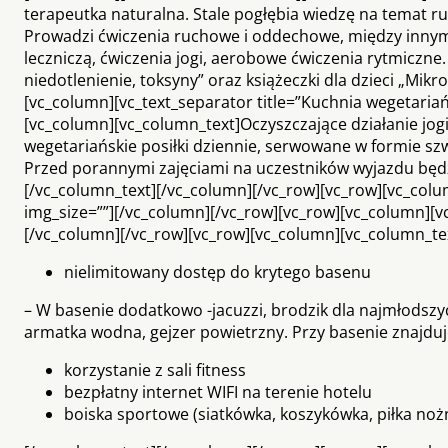
terapeutka naturalna. Stale pogłębia wiedzę na temat ru
Prowadzi ćwiczenia ruchowe i oddechowe, między innym
leczniczą, ćwiczenia jogi, aerobowe ćwiczenia rytmiczn
niedotlenienie, toksyny” oraz książeczki dla dzieci „Mi
[vc_column][vc_text_separator title=”Kuchnia wegetariańs
[vc_column][vc_column_text]Oczyszczające działanie j
wegetariańskie posiłki dziennie, serwowane w formie s
Przed porannymi zajęciami na uczestników wyjazdu będz
[/vc_column_text][/vc_column][/vc_row][vc_row][vc_colu
img_size=””][/vc_column][/vc_row][vc_row][vc_column][vc_t
[/vc_column][/vc_row][vc_row][vc_column][vc_column_te
nielimitowany dostęp do krytego basenu
– W basenie dodatkowo -jacuzzi, brodzik dla najmłods
armatka wodna, gejzer powietrzny. Przy basenie znajduj
korzystanie z sali fitness
bezpłatny internet WIFI na terenie hotelu
boiska sportowe (siatkówka, koszykówka, piłka nożn