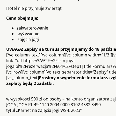
Hotel nie przyjmuje zwierząt
Cena obejmuje:
zakwaterowanie
wyżywienie
zajęcia jogi
UWAGA! Zapisy na turnus przyjmujemy do 18 paździe
[/vc_column_text][/vc_column][vc_column width=”1/3″][v
link=”url:https%3A%2F%2Fcrm.joga-
joga.pl%2Frezerwacja%2F604%2Fstep1|title:Formularz
[vc_row][vc_column][vc_text_separator title=”Zapisy” tit
[vc_column_text]
Prosimy o wypełnienie formularza zg
zapłaty będą 2 zadatki.
w wysokości 500 zł od osoby – na konto organizatora zaj
JOGA-JOGA.PL 49 1140 2004 0000 3102 4532 3490
tytuł „Karnet na zajęcia jogi WS-L 2023”