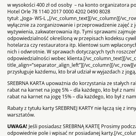
w wysokości 400 zł od osoby – na konto organizatora p
Hotel Orle 78 1140 2017 0000 4202 0490 8028
tytuł: „Joga- WS-L „[/vc_column_text][/vc_column][/vc_
wyłącznie za zorganizowanie i przeprowadzenie zajęć z jo
wyżywienia, zakwaterowania itp. Tymi sprawami zajmuje 
odpowiedzialność określoną w przepisach kodeksu cywi
hotelarza czy restauratora itp. klientowi sum wpłacony
nich i odwrotnie. W sprawach dotyczących tych roszczeń 
odpowiedzialności wobec klienta.[/vc_column_text][/vc_c
title_align=”separator_align_left”][/vc_column][/vc_row
przysługuje każdemu, kto brał udział w wyjazdach z jogą
SREBRNA KARTA upoważnia do korzystania ze stałych r
rabat na karnet na jogę 5% – dla każdego, kto był z nami
rabat na karnet na jogę 15% – dla każdego, kto był z na
Rabaty z tytułu karty SREBRNEJ KARTY nie łączą się z i
warsztatów.
UWAGA!
Jeśli posiadasz SREBRNĄ KARTĘ Prosimy podc
odpowiednie pole i wpisać nr posiadanej karty.[/vc_col