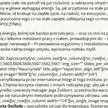
ęte ciało nie potrafi się już rozluźnić, a nakręcony umysł 
cesy w głowie wymagają energii. Są, jak urządzenia na stałe 
fekcie, sił brakuje na zwykłe życie, na radość, na entuzjazm,
 puszczania tego co na stałe zapięte, odklejania tego co mo
ODPOCZYNKU.
ą energią, której tak bardzo potrzebujesz, – oraz co stoi na 
ię z kilkoma metodami pracy z ciałem, prowadzącymi do: – 
napięć nerwowych – Przestawienia organizmu z metabolizmu
cesów nakręconego umysłu, wyciszenia natłoku myśli
.00. Zapraszamy![/vc_column_text][/vc_column][/vc_row][vc_
,5603,5604,5600,5567,5562,5561″ img_size=”” slides_per_vi
or title=”Nauczyciele” title_align=”separator_align_left”][/
age image=”8008″][/vc_column][vc_column width=”3/4″]
 certyfikowana przez International Integral Yoga Institute, p
 Chętnie korzysta również z innych rodzajów jogi, aby jak n
cielka i pierwszy manager Joga Żoliborz, uczestniczka wars
uje się naturalnymi metodami podtrzymywania zdrowia. uw
c_row][vc_row][vc_column width=”1/4″][vc_single_image ima
nia Onifade –
specjalistka od jogi dla kręgosłupa, fizjoterap