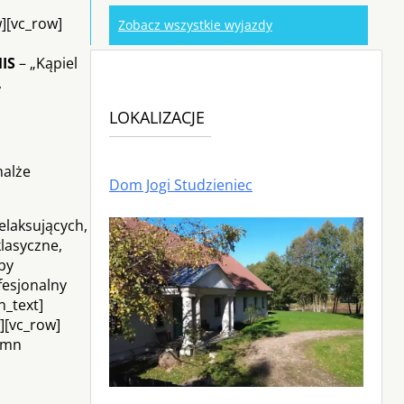
][vc_row]
Zobacz wszystkie wyjazdy
IS
– „Kąpiel
,
LOKALIZACJE
malże
Dom Jogi Studzieniec
elaksujących,
lasyczne,
by
fesjonalny
n_text]
][vc_row]
lumn