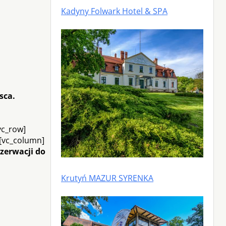
Kadyny Folwark Hotel & SPA
sca.
vc_row]
][vc_column]
zerwacji do
Krutyń MAZUR SYRENKA