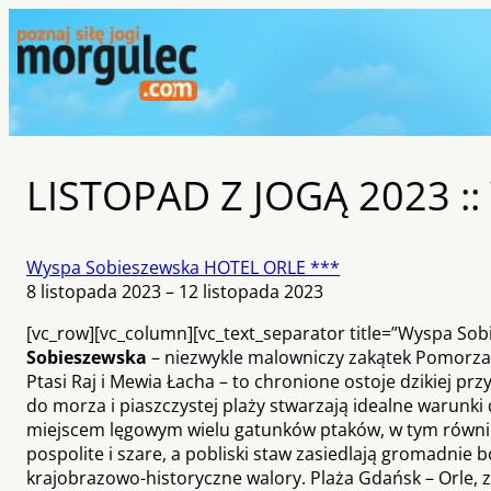
LISTOPAD Z JOGĄ 2023 ::
Wyspa Sobieszewska HOTEL ORLE ***
8 listopada 2023 – 12 listopada 2023
[vc_row][vc_column][vc_text_separator title=”Wyspa Sobi
Sobieszewska
– niezwykle malowniczy zakątek Pomorza G
Ptasi Raj i Mewia Łacha – to chronione ostoje dzikiej pr
do morza i piaszczystej plaży stwarzają idealne warunki
miejscem lęgowym wielu gatunków ptaków, w tym również 
pospolite i szare, a pobliski staw zasiedlają gromadni
krajobrazowo-historyczne walory. Plaża Gdańsk – Orle, 