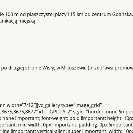
ie 100 m od piaszczystej plaży i 15 km od centrum Gdańska.
ikacją miejską.
 po drugiej stronie Wisły, w Mikoszewie (przeprawa promowa)
mn width=”7/12″][vc_gallery type=”image_grid”
675,8676,8677″ id=”_GPLITA_2″ style=”border: none !import
at: none !important; font-weight: bold !important; height: 10p
ortant; min-width: 0px !important; padding: 0px !important;
ine !important; vertical-align: super !important; width: 10p