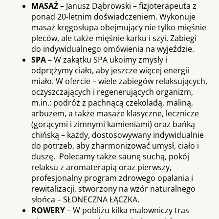
MASAŻ
– Janusz Dąbrowski – fizjoterapeuta z
ponad 20-letnim doświadczeniem. Wykonuje
masaż kręgosłupa obejmujący nie tylko mięśnie
pleców, ale także mięśnie karku i szyi. Zabiegi
do indywidualnego omówienia na wyjeździe.
SPA
– W zakątku SPA ukoimy zmysły i
odprężymy ciało, aby jeszcze więcej energii
miało. W ofercie – wiele zabiegów relaksujących,
oczyszczających i regenerujących organizm,
m.in.: podróż z pachnącą czekoladą, maliną,
arbuzem, a także masaże klasyczne, lecznicze
(gorącymi i zimnymi kamieniami) oraz bańką
chińską – każdy, dostosowywany indywidualnie
do potrzeb, aby zharmonizować umysł, ciało i
duszę. Polecamy także saunę suchą, pokój
relaksu z aromaterapią oraz pierwszy,
profesjonalny program zdrowego opalania i
rewitalizacji, stworzony na wzór naturalnego
słońca – SŁONECZNA ŁĄCZKA.
ROWERY
– W pobliżu kilka malowniczy tras