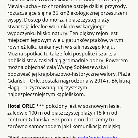
Mewia Łacha – to chronione ostoje dzikiej przyrody,
roztaczające się na 35 km2 ekologicznej przestrzeni
wyspy. Dostęp do morza i piaszczystej plaży
stwarzają idealne warunki do wakacyjnego
wypoczynku blisko natury. Ten piękny rejon jest
miejscem lęgowym wielu gatunków ptaków, w tym
również kilku unikalnych w skali naszego kraju.
Można spotkać tu także foki pospolite i szare, a
pobliski staw zasiedlają gromadnie bobry. Rowerem
można objechać całą Wyspę Sobieszewską i
podziwiać jej krajobrazowo-historyczne walory. Plaża
Gdańsk – Orle, została nagrodzona w 2014 r. Błękitną
Flagą – przyznawaną najczystszym i
najbezpieczniejszym kąpieliskom.
Hotel ORLE ***
położony jest w sosnowym lesie,
zaledwie 100 m od piaszczystej plaży i 15 km od
centrum Gdańska. Bez problemu dotrzemy tu
zarówno samochodem jak i komunikacją miejską.
Filmik prezentujący niezwykłe
położenie hotelu
.