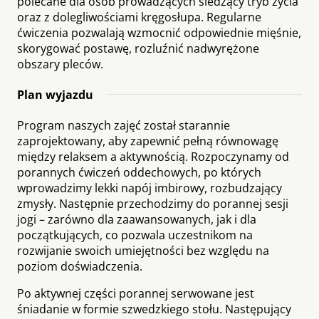
polecane dla osób prowadzących siedzący tryb życia
oraz z dolegliwościami kręgosłupa. Regularne
ćwiczenia pozwalają wzmocnić odpowiednie mięśnie,
skorygować postawę, rozluźnić nadwyrężone
obszary pleców.
Plan wyjazdu
Program naszych zajęć został starannie
zaprojektowany, aby zapewnić pełną równowagę
między relaksem a aktywnością. Rozpoczynamy od
porannych ćwiczeń oddechowych, po których
wprowadzimy lekki napój imbirowy, rozbudzający
zmysły. Następnie przechodzimy do porannej sesji
jogi – zarówno dla zaawansowanych, jak i dla
początkujących, co pozwala uczestnikom na
rozwijanie swoich umiejętności bez względu na
poziom doświadczenia.
Po aktywnej części porannej serwowane jest
śniadanie w formie szwedzkiego stołu. Następujący