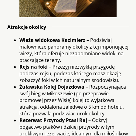
Atrakcje okolicy
Wieża widokowa Kazimierz
– Podziwiaj
malownicze panoramy okolicy z tej imponującej
wieży, która oferuje niezapomniane widoki na
otaczające tereny.
Rejs na foki
– Przeżyj niezwykłą przygodę
podczas rejsu, podczas którego masz okazję
zobaczyć foki w ich naturalnym środowisku.
Żuławska Kolej Dojazdowa
– Rozpoczynająca
swój bieg w Mikoszewie (po przeprawie
promowej przez Wisłę) kolej to wyjątkowa
atrakcja, oddalona zaledwie o 5 km od hotelu,
która pozwala podziwiać urok okolicy.
Rezerwat Przyrody Ptasi Raj
– Odkryj
bogactwo ptaków i dzikiej przyrody w tym
urokliwym rezerwacie, idealnym dla miłośników