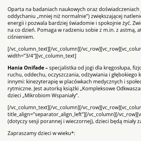
Oparta na badaniach naukowych oraz doświadczeniach jo
oddychaniu „mniej niż normalnie”) zwiększającej natleni
energii i pozwala bardziej świadomie i spokojnie żyć. 
na co dzień. Pomaga w radzeniu sobie z m.in. z astmą,
ciśnieniem.
[/vc_column_text][/vc_column][/vc_row][vc_row][vc_col
width=”3/4″][vc_column_text]
Hania Onifade –
specjalistka od jogi dla kręgosłupa, fi
ruchu, oddechu, oczyszczania, odżywiania i głębokiego
innymi: kinezyterapię w placówkach medycznych i społec
rytmiczne. Jest autorką książki „Kompleksowe Odkwaszani
dzieci „Mikrobiom Wspaniały”.
[/vc_column_text][/vc_column][/vc_row][vc_row][vc_column
title_align=”separator_align_left”][/vc_column][/vc_row
(dotyczy sesji porannej i wieczornej), dzieci będą miały 
Zapraszamy dzieci w wieku*: