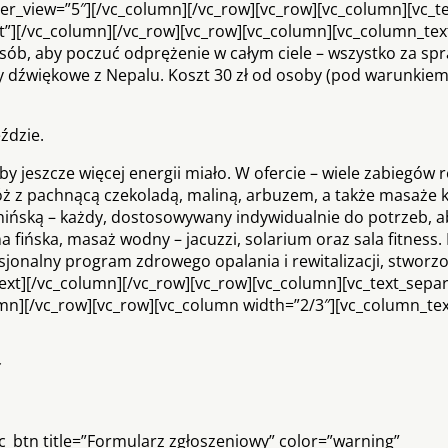
er_view=”5″][/vc_column][/vc_row][vc_row][vc_column][vc_t
eft”][/vc_column][/vc_row][vc_row][vc_column][vc_column_tex
osób, aby poczuć odprężenie w całym ciele – wszystko za sp
 dźwiękowe z Nepalu. Koszt 30 zł od osoby (pod warunkiem,
ździe.
 jeszcze więcej energii miało. W ofercie – wiele zabiegów r
óż z pachnącą czekoladą, maliną, arbuzem, a także masaże k
hińską – każdy, dostosowywany indywidualnie do potrzeb, a
a fińska, masaż wodny – jacuzzi, solarium oraz sala fitness
sjonalny program zdrowego opalania i rewitalizacji, stworz
xt][/vc_column][/vc_row][vc_row][vc_column][vc_text_sepa
olumn][/vc_row][vc_row][vc_column width=”2/3″][vc_column_te
ł
c_btn title=”Formularz zgłoszeniowy” color=”warning”