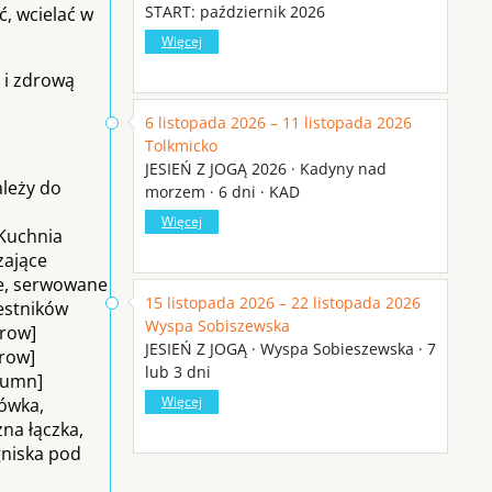
START: październik 2026
ć, wcielać w
Więcej
 i zdrową
6 listopada 2026 – 11 listopada 2026
Tolkmicko
JESIEŃ Z JOGĄ 2026 · Kadyny nad
ależy do
morzem · 6 dni · KAD
Więcej
”Kuchnia
zające
ie, serwowane
15 listopada 2026 – 22 listopada 2026
estników
Wyspa Sobiszewska
_row]
JESIEŃ Z JOGĄ · Wyspa Sobieszewska · 7
_row]
lub 3 dni
olumn]
Więcej
kówka,
zna łączka,
gniska pod