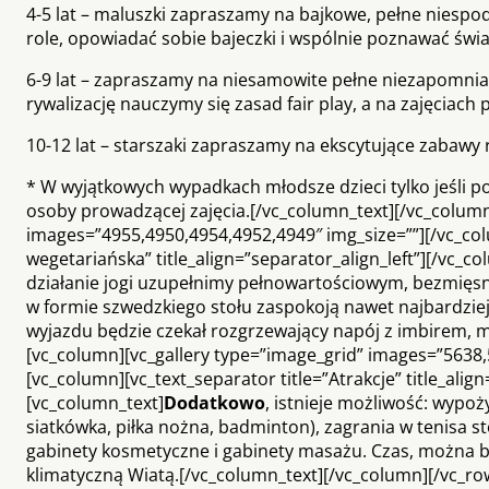
4-5 lat – maluszki zapraszamy na bajkowe, pełne niespo
role, opowiadać sobie bajeczki i wspólnie poznawać świa
6-9 lat – zapraszamy na niesamowite pełne niezapomnian
rywalizację nauczymy się zasad fair play, a na zajęciach
10-12 lat – starszaki zapraszamy na ekscytujące zabawy
* W wyjątkowych wypadkach młodsze dzieci tylko jeśli p
osoby prowadzącej zajęcia.[/vc_column_text][/vc_column
images=”4955,4950,4954,4952,4949″ img_size=””][/vc_col
wegetariańska” title_align=”separator_align_left”][/vc_
działanie jogi uzupełnimy pełnowartościowym, bezmięs
w formie szwedzkiego stołu zaspokoją nawet najbardzie
wyjazdu będzie czekał rozgrzewający napój z imbirem, m
[vc_column][vc_gallery type=”image_grid” images=”5638,
[vc_column][vc_text_separator title=”Atrakcje” title_ali
[vc_column_text]
Dodatkowo
, istnieje możliwość: wypo
siatkówka, piłka nożna, badminton), zagrania w tenisa st
gabinety kosmetyczne i gabinety masażu. Czas, można be
klimatyczną Wiatą.[/vc_column_text][/vc_column][/vc_r