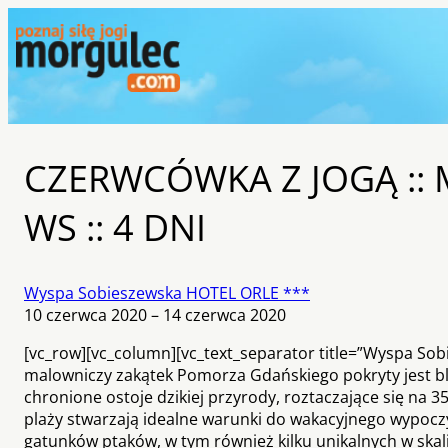
CZERWCÓWKA Z JOGĄ :: M
WS :: 4 DNI
Wyspa Sobieszewska HOTEL ORLE ***
10 czerwca 2020 – 14 czerwca 2020
[vc_row][vc_column][vc_text_separator title=”Wyspa Sobi
malowniczy zakątek Pomorza Gdańskiego pokryty jest blis
chronione ostoje dzikiej przyrody, roztaczające się na 
plaży stwarzają idealne warunki do wakacyjnego wypoczy
gatunków ptaków, w tym również kilku unikalnych w skali 