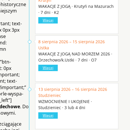
Krutyń
-historyczne
WAKACJE Z JOGĄ · Krutyń na Mazurach
niejszym
· 7 dni · K2
Więcej
ant; text-
x 0px 3px
ase
8 sierpnia 2026 – 15 sierpnia 2026
und:
Ustka
umn
WAKACJE Z JOGĄ NAD MORZEM 2026 ·
Orzechowo/k.Ustki · 7 dni · O7
”btn-
t: 0px
Więcej
important;
t; text-
!important;”
13 sierpnia 2026 – 16 sierpnia 2026
orle-wyspa-
Studzieniec
left”]
WZMOCNIENIE I UKOJENIE ·
oddechowe
. Do
Studzieniec · 3 lub 4 dni
ksowymi.
Więcej
zciągające