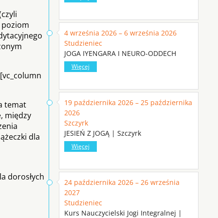
czyli
i poziom
4 września 2026 – 6 września 2026
edytacyjnego
Studzieniec
szonym
JOGA IYENGARA I NEURO-ODDECH
Więcej
][vc_column
19 października 2026 – 25 października
na temat
2026
e, między
Szczyrk
zenia
JESIEŃ Z JOGĄ | Szczyrk
ążeczki dla
Więcej
dla dorosłych
24 października 2026 – 26 września
2027
Studzieniec
Kurs Nauczycielski Jogi Integralnej |