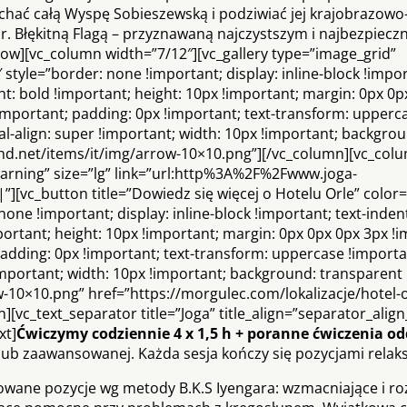
hać całą Wyspę Sobieszewską i podziwiać jej krajobrazowo
r. Błękitną Flagą – przyznawaną najczystszym i najbezpiecz
row][vc_column width=”7/12″][vc_gallery type=”image_grid”
tyle=”border: none !important; display: inline-block !import
ght: bold !important; height: 10px !important; margin: 0px 0p
!important; padding: 0px !important; text-transform: upperc
cal-align: super !important; width: 10px !important; backgro
ihd.net/items/it/img/arrow-10×10.png”][/vc_column][vc_col
warning” size=”lg” link=”url:http%3A%2F%2Fwww.joga-
vc_button title=”Dowiedz się więcej o Hotelu Orle” color=
one !important; display: inline-block !important; text-inden
mportant; height: 10px !important; margin: 0px 0px 0px 3px !
adding: 0px !important; text-transform: uppercase !importan
!important; width: 10px !important; background: transparent 
-10×10.png” href=”https://morgulec.com/lokalizacje/hotel-
vc_text_separator title=”Joga” title_align=”separator_align_
xt]
Ćwiczymy codziennie 4 x 1,5 h + poranne ćwiczenia 
j lub zaawansowanej. Każda sesja kończy się pozycjami rela
cowane pozycje wg metody B.K.S Iyengara: wzmacniające i ro