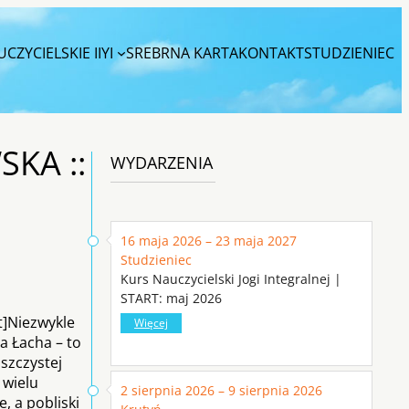
CZYCIELSKIE IIYI
SREBRNA KARTA
KONTAKT
STUDZIENIEC
KA ::
WYDARZENIA
16 maja 2026 – 23 maja 2027
Studzieniec
Kurs Nauczycielski Jogi Integralnej |
START: maj 2026
t]Niezwykle
Więcej
a Łacha – to
szczystej
 wielu
2 sierpnia 2026 – 9 sierpnia 2026
, a pobliski