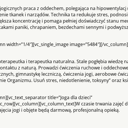
gicznych praca z oddechem, polegająca na hipowentylacj (
enie tkanek i narządów. Technika ta redukuje stres, podnos
Zwiększa koncentrację i pomaga pełniej doświadczyć stanu m
 atakami paniki, chrapaniem, bezdechami sennymi i podwyż
umn width=”1/4″][vc_single_image image=”5484″][/vc_column
zjoterapeutka i terapeutka naturalna. Stale pogłębia wiedzę 
 kontaktu z naturą. Prowadzi ćwiczenia ruchowe i oddechow
znych, gimnastykę leczniczą, ćwiczenia jogi, aerobowe ćwic
e Organizmu. Usuń stres, niedotlenienie, toksyny” oraz ksi
][vc_text_separator title=”Joga dla dzieci”
][vc_row][vc_column][vc_column_text]W czasie trwania zajęć 
zajęcia jogi i objęte będą darmową, profesjonalną opieką.