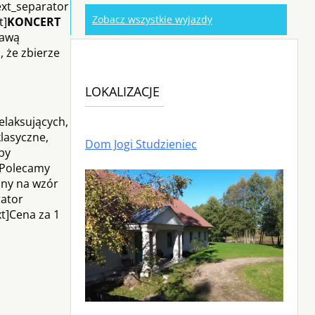
ext_separator
Zobacz wszystkie wyjazdy
t]
KONCERT
rawą
 że zbierze
LOKALIZACJE
elaksujących,
lasyczne,
Dom Jogi Studzieniec
by
. Polecamy
ony na wzór
rator
xt]Cena za 1