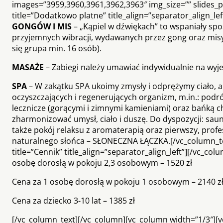
images=”3959,3960,3961,3962,3963″ img_size=”” slides_p
title=”Dodatkowo platne” title_align=”separator_align_l
GONGÓW I MIS
– „Kąpiel w dźwiękach” to wspaniały sp
przyjemnych wibracji, wydawanych przez gong oraz misy
się grupa min. 16 osób).
MASAŻE
– Zabiegi należy umawiać indywidualnie na wyje
SPA
– W zakątku SPA ukoimy zmysły i odprężymy ciało, aby
oczyszczających i regenerujących organizm, m.in.: podr
lecznicze (gorącymi i zimnymi kamieniami) oraz bańką c
zharmonizować umysł, ciało i duszę. Do dyspozycji: saun
także pokój relaksu z aromaterapią oraz pierwszy, profe
naturalnego słońca – SŁONECZNA ŁĄCZKA.[/vc_column_te
title=”Cennik” title_align=”separator_align_left”][/vc_c
osobę dorosłą w pokoju 2,3 osobowym – 1520 zł
Cena za 1 osobę dorosłą w pokoju 1 osobowym – 2140 z
Cena za dziecko 3-10 lat – 1385 zł
[/vc_column_text][/vc_column][vc_column width=”1/3″][v