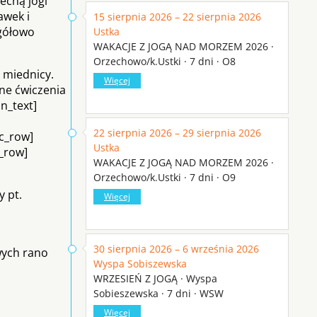
echą jogi
awek i
15 sierpnia 2026 – 22 sierpnia 2026
gółowo
Ustka
WAKACJE Z JOGĄ NAD MORZEM 2026 ·
Orzechowo/k.Ustki · 7 dni · O8
 miednicy.
Więcej
rne ćwiczenia
n_text]
22 sierpnia 2026 – 29 sierpnia 2026
c_row]
Ustka
c_row]
WAKACJE Z JOGĄ NAD MORZEM 2026 ·
Orzechowo/k.Ustki · 7 dni · O9
y pt.
Więcej
30 sierpnia 2026 – 6 września 2026
wych rano
Wyspa Sobiszewska
WRZESIEŃ Z JOGĄ · Wyspa
Sobieszewska · 7 dni · WSW
Więcej