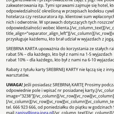
zakwaterowania itp. Tymi sprawami zajmuje się hotel, k
odpowiedzialność określoną w przepisach kodeksu cywi
hotelarza czy restauratora itp. klientowi sum wpłacony
nich i odwrotnie. W sprawach dotyczących tych roszczeń 
odpowiedzialności wobec klienta.[/vc_column_text][/vc_c
title_align=”separator_align_left”][/vc_column][/vc_row
przysługuje każdemu, kto brał udział w wyjazdach z jogą
SREBRNA KARTA upoważnia do korzystania ze stałych r
rabat 5% – dla każdego, kto był z nami na 1-5 wyjazdach
rabat 10% – dla każdego, kto był z nami na 6-10 wyjazda
Rabaty z tytułu karty SREBRNEJ KARTY nie łączą się z i
warsztatów.
UWAGA!
Jeśli posiadasz SREBRNĄ KARTĘ Prosimy podc
odpowiednie pole i wpisać nr posiadanej karty.[/vc_col
image=”3238″][/vc_column][/vc_row][vc_row][vc_column][vc
[/vc_column][/vc_row][vc_row][vc_column][vc_column_t
tel. 666 923 666, od poniedziałku do piątku w godzinach 
mail
zapisy@joga-joga.pl
[/vc_column_text][/vc_column][/