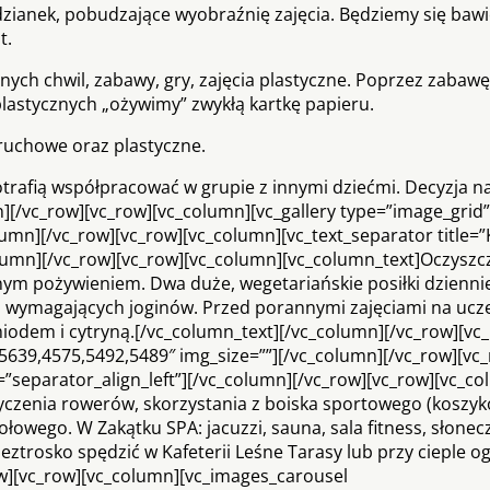
dzianek, pobudzające wyobraźnię zajęcia. Będziemy się bawi
t.
ych chwil, zabawy, gry, zajęcia plastyczne. Poprzez zabawę
 plastycznych „ożywimy” zwykłą kartkę papieru.
 ruchowe oraz plastyczne.
otrafią współpracować w grupie z innymi dziećmi. Decyzja n
][/vc_row][vc_row][vc_column][vc_gallery type=”image_grid”
umn][/vc_row][vc_row][vc_column][vc_text_separator title=
column][/vc_row][vc_row][vc_column][vc_column_text]Oczyszc
nym pożywieniem. Dwa duże, wegetariańskie posiłki dzienn
j wymagających joginów. Przed porannymi zajęciami na ucz
iodem i cytryną.[/vc_column_text][/vc_column][/vc_row][vc
5639,4575,5492,5489″ img_size=””][/vc_column][/vc_row][vc
gn=”separator_align_left”][/vc_column][/vc_row][vc_row][vc_c
życzenia rowerów, skorzystania z boiska sportowego (koszy
ołowego. W Zakątku SPA: jacuzzi, sauna, sala fitness, słonec
ztrosko spędzić w Kafeterii Leśne Tarasy lub przy cieple o
ow][vc_row][vc_column][vc_images_carousel