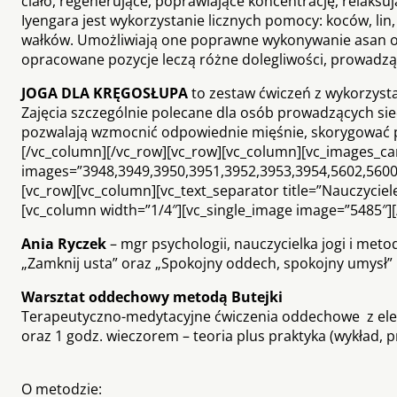
ciało, regenerujące, poprawiające koncentrację, relak
Iyengara jest wykorzystanie licznych pomocy: koców, lin,
wałków. Umożliwiają one poprawne wykonywanie asan o
opracowane pozycje leczą różne dolegliwości, prowadz
JOGA DLA KRĘGOSŁUPA
to zestaw ćwiczeń z wykorzyst
Zajęcia szczególnie polecane dla osób prowadzących sie
pozwalają wzmocnić odpowiednie mięśnie, skorygować p
[/vc_column][/vc_row][vc_row][vc_column][vc_images_ca
images=”3948,3949,3950,3951,3952,3953,3954,5602,5600,
[vc_row][vc_column][vc_text_separator title=”Nauczyciele
[vc_column width=”1/4″][vc_single_image image=”5485″]
Ania Ryczek
– mgr psychologii, nauczycielka jogi i meto
„Zamknij usta” oraz „Spokojny oddech, spokojny umysł”
Warsztat oddechowy metodą Butejki
Terapeutyczno-medytacyjne ćwiczenia oddechowe z ele
oraz 1
godz. wieczorem – teoria plus praktyka (wykład, p
O metodzie: