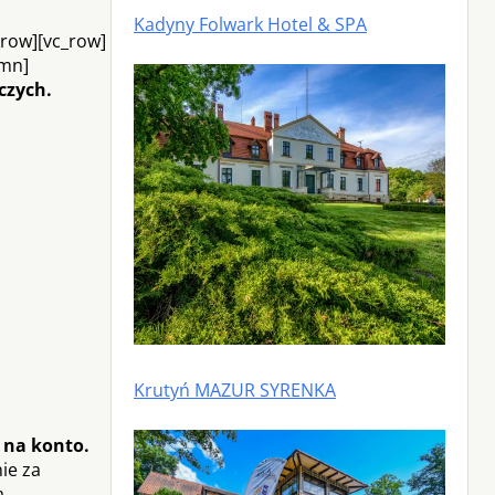
Kadyny Folwark Hotel & SPA
row][vc_row]
umn]
czych.
Krutyń MAZUR SYRENKA
 na konto.
ie za
a,