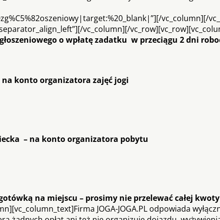
zg%C5%82oszeniowy|target:%20_blank|”][/vc_column][/vc_
=”separator_align_left”][/vc_column][/vc_row][vc_row][vc_col
głoszeniowego o wpłatę zadatku w przeciągu 2 dni robo
– na konto organizatora zajęć jogi
dziecka – na konto organizatora pobytu
otówką na miejscu – prosimy nie przelewać całej kwoty
umn][vc_column_text]Firma JOGA-JOGA.PL odpowiada wyłączn
era żadnych opłat ani też nie organizuje dojazdu, wyżywieni