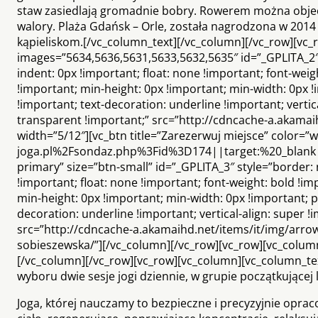
staw zasiedlają gromadnie bobry. Rowerem można objec
walory. Plaża Gdańsk – Orle, została nagrodzona w 2014 
kąpieliskom.[/vc_column_text][/vc_column][/vc_row][vc_
images=”5634,5636,5631,5633,5632,5635″ id=”_GPLITA_2″ s
indent: 0px !important; float: none !important; font-wei
!important; min-height: 0px !important; min-width: 0px 
!important; text-decoration: underline !important; verti
transparent !important;” src=”http://cdncache-a.akama
width=”5/12″][vc_btn title=”Zarezerwuj miejsce” color=”
joga.pl%2Fsondaz.php%3Fid%3D174||target:%20_blank|”][
primary” size=”btn-small” id=”_GPLITA_3″ style=”border: n
!important; float: none !important; font-weight: bold !i
min-height: 0px !important; min-width: 0px !important; p
decoration: underline !important; vertical-align: super 
src=”http://cdncache-a.akamaihd.net/items/it/img/arrow
sobieszewska/”][/vc_column][/vc_row][vc_row][vc_column][
[/vc_column][/vc_row][vc_row][vc_column][vc_column_te
wyboru dwie sesje jogi dziennie, w grupie początkujące
Joga, której nauczamy to bezpieczne i precyzyjnie opra