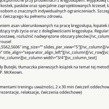
sujące,pomocne przy problemach z kręgosłupem. Wyjątkową c
 kostek, pasków oraz specjalnie zaprojektowanych krzeseł, ł
sobom o znacznych indywidualnych ograniczeniach. Szcze
ąc ćwiczącego ku pełnemu zdrowiu.
aniem asan ukierunkowanych na pracę kręgosłupa, łopatek i
dzący tryb życia oraz z dolegliwościami kręgosłupa. Regula
ostawę, rozluźnić nadwyrężone obszary pleców.[/vc_colum
rousel
5562,5606″ img_size=”” slides_per_view=”5″][/vc_column][/v
” title_align=”separator_align_left”][/vc_column][/vc_row][v
[/vc_column][vc_column width=”3/4″][vc_column_text]
dy Butejki, tłumaczka pierwszych książek na temat tej metod
 P. McKeown.
mentami treningu uważności, 2 x 30 min ćwiczeń oddecho
rezentacje, relaksacje, ćwiczenia oddechowe)