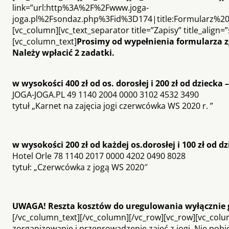
link=”url:http%3A%2F%2Fwww.joga-
joga.pl%2Fsondaz.php%3Fid%3D174|title:Formularz%20
[vc_column][vc_text_separator title=”Zapisy” title_align
[vc_column_text]
Prosimy od wypełnienia formularza z
Należy wpłacić 2 zadatki.
w wysokości 400 zł od os. dorosłej i 200 zł od dziecka 
JOGA-JOGA.PL 49 1140 2004 0000 3102 4532 3490
tytuł „Karnet na zajęcia jogi czerwcówka WS 2020 r. ”
w wysokości 200 zł od każdej os.dorosłej i 100 zł od 
Hotel Orle 78 1140 2017 0000 4202 0490 8028
tytuł: „Czerwcówka z jogą WS 2020″
UWAGA! Reszta kosztów do uregulowania wyłącznie g
[/vc_column_text][/vc_column][/vc_row][vc_row][vc_col
zorganizowanie i przeprowadzenie zajęć z jogi. Nie pobi