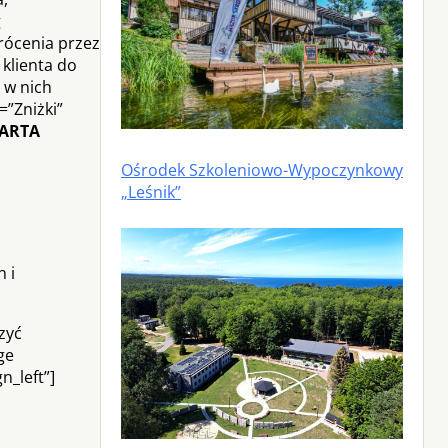
g
rócenia przez
klienta do
 w nich
=”Zniżki”
ARTA
Ośrodek Szkoleniowo-Wypoczynkowy
„Leśnik”
 i
zyć
ge
n_left”]