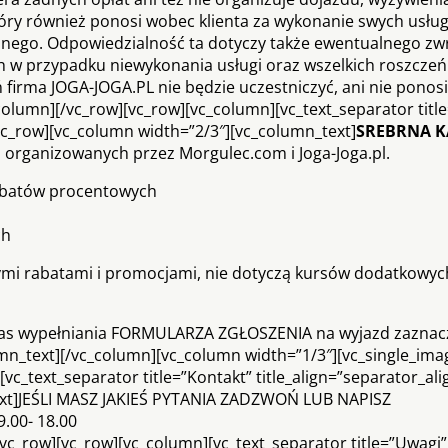
tóry również ponosi wobec klienta za wykonanie swych usłu
lnego. Odpowiedzialność ta dotyczy także ewentualnego zw
ch w przypadku niewykonania usługi oraz wszelkich roszczeń 
firma JOGA-JOGA.PL nie będzie uczestniczyć, ani nie ponosi
olumn][/vc_row][vc_row][vc_column][vc_text_separator title
][vc_row][vc_column width=”2/3″][vc_column_text]
SREBRNA K
, organizowanych przez Morgulec.com i Joga-Joga.pl.
abatów procentowych
ch
nnymi rabatami i promocjami, nie dotyczą kursów dodatkowych
zas wypełniania FORMULARZA ZGŁOSZENIA na wyjazd zaznac
umn_text][/vc_column][vc_column width=”1/3″][vc_single_ima
_text_separator title=”Kontakt” title_align=”separator_alig
ext]JEŚLI MASZ JAKIEŚ PYTANIA ZADZWOŃ LUB NAPISZ
9.00- 18.00
vc_row][vc_row][vc_column][vc_text_separator title=”Uwagi”