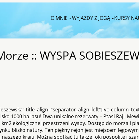
O MNIE
WYJAZDY Z JOGĄ
KURSY NAU
orze :: WYSPA SOBIESZEWS
eszewska” title_align=”separator_align_left”][vc_column_tex
ko 1000 ha lasu! Dwa unikalne rezerwaty – Ptasi Raj i Mewi
35 km2 ekologicznej przestrzeni wyspy. Dostęp do morza i pia
nku blisko natury. Ten piękny rejon jest miejscem lęgowym
naszego kraju. Można spotkać tu także foki pospolite i szare