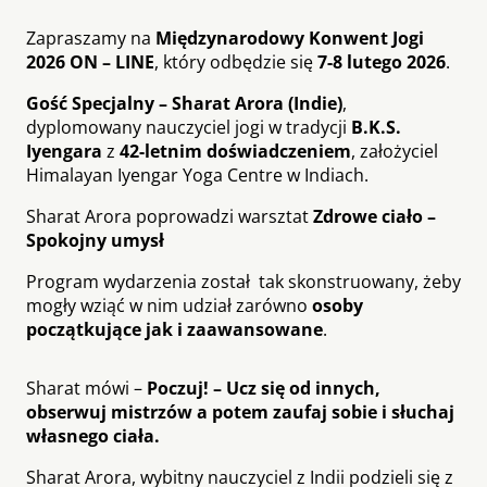
Zapraszamy na
Międzynarodowy Konwent Jogi
2026 ON – LINE
, który odbędzie się
7-8 lutego 2026
.
Gość Specjalny – Sharat Arora (Indie)
,
dyplomowany nauczyciel jogi w tradycji
B.K.S.
Iyengara
z
42-letnim doświadczeniem
, założyciel
Himalayan Iyengar Yoga Centre w Indiach.
Sharat Arora poprowadzi warsztat
Zdrowe ciało –
Spokojny umysł
Program wydarzenia został tak skonstruowany, żeby
mogły wziąć w nim udział zarówno
osoby
początkujące
jak i zaawansowane
.
Sharat mówi –
Poczuj! – Ucz się od innych,
obserwuj mistrzów a potem zaufaj sobie i słuchaj
własnego ciała.
Sharat Arora, wybitny nauczyciel z Indii podzieli się z