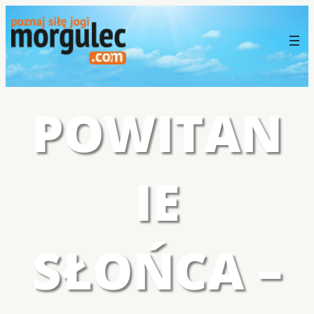
POWITAN
IE
SŁOŃCA –