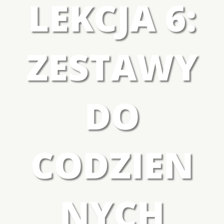
LEKCJA 6:
ZESTAWY
DO
CODZIEN
NYCH