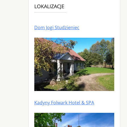
LOKALIZACJE
Dom Jogi Studzieniec
Kadyny Folwark Hotel & SPA