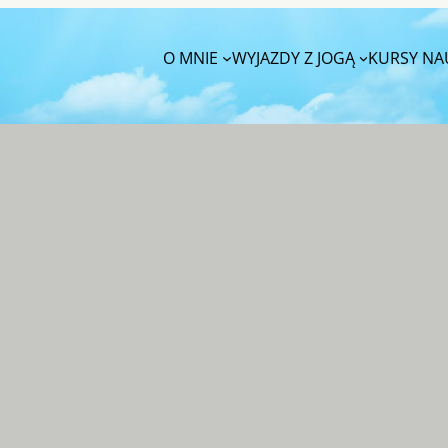
O MNIE
WYJAZDY Z JOGĄ
KURSY NAU