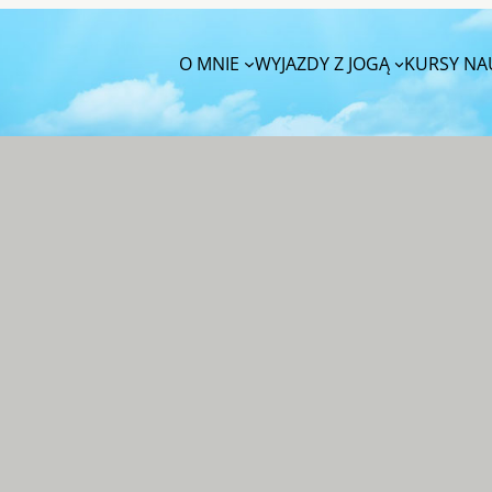
O MNIE
WYJAZDY Z JOGĄ
KURSY NAU