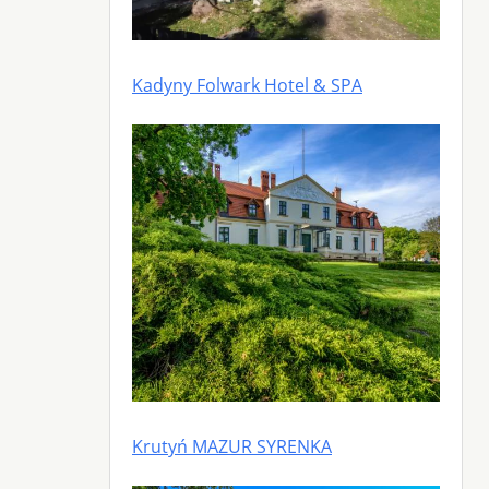
Kadyny Folwark Hotel & SPA
Krutyń MAZUR SYRENKA