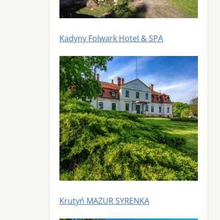
Kadyny Folwark Hotel & SPA
Krutyń MAZUR SYRENKA