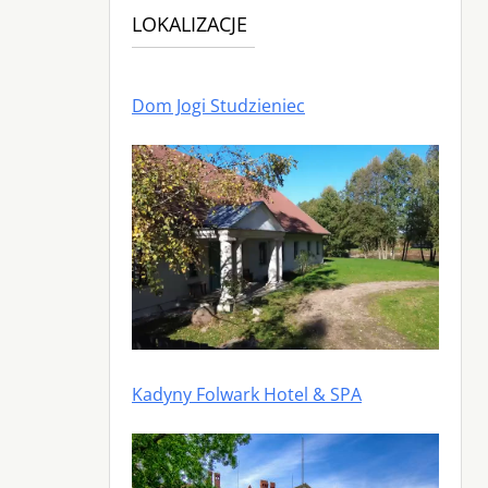
LOKALIZACJE
Dom Jogi Studzieniec
Kadyny Folwark Hotel & SPA