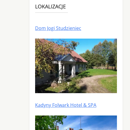
LOKALIZACJE
Dom Jogi Studzieniec
Kadyny Folwark Hotel & SPA