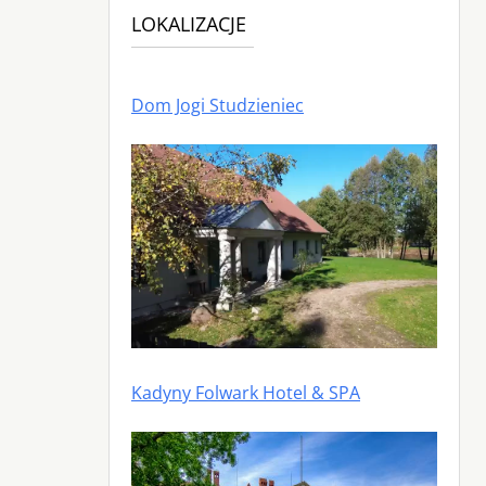
LOKALIZACJE
Dom Jogi Studzieniec
Kadyny Folwark Hotel & SPA