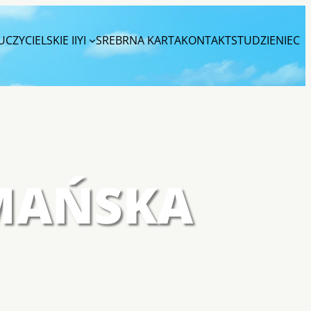
CZYCIELSKIE IIYI
SREBRNA KARTA
KONTAKT
STUDZIENIEC
DMAŃSKA