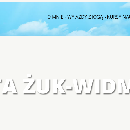
O MNIE
WYJAZDY Z JOGĄ
KURSY NAU
TA ŻUK-WI