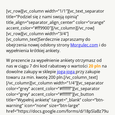
[vc_row][vc_column width=”1/1″][vc_text_separator
title=”Podziel się z nami swoją opinią”
title_align=”separator_align_center” color=”orange”
accent_color=”#ff9900″][/vc_column][/vc_row]
[vc_row][vc_column width=”3/4″]
[vc_column_text]Serdecznie zapraszamy do
obejrzenia nowej odsłony strony
Morgulec.com
i do
wypełnienia krótkiej ankiety.
W prezencie za wypełnienie ankiety otrzymasz od
nas w ciągu 7 dni kod rabatowy o wartości
20 pln
na
dowolne zakupy w sklepie
joga-joga
przy zakupie
towaru za min. kwotę 200 pln.[/vc_column_text]
[/vc_column][vc_column width=”1/4″][vc_separator
color=”grey” accent_color=”#ffffff”][vc_separator
color=”grey” accent_color=”#ffffff”][vc_button
title=”Wypełnij ankietę” target=”_blank” color=”btn-
warning” icon=”none” size=”btn-large”
href=”https://docs.google.com/forms/d/18pSlaBz79u