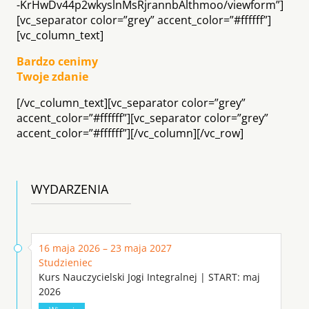
-KrHwDv44p2wkyslnMsRjrannbAlthmoo/viewform”]
[vc_separator color=”grey” accent_color=”#ffffff”]
[vc_column_text]
Bardzo cenimy
Twoje zdanie
[/vc_column_text][vc_separator color=”grey”
accent_color=”#ffffff”][vc_separator color=”grey”
accent_color=”#ffffff”][/vc_column][/vc_row]
WYDARZENIA
16 maja 2026 – 23 maja 2027
Studzieniec
Kurs Nauczycielski Jogi Integralnej | START: maj
2026