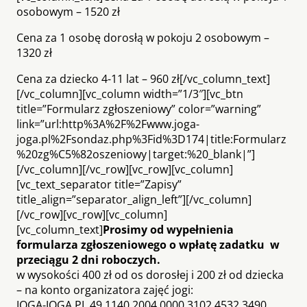
osobowym – 1520 zł
Cena za 1 osobę dorosłą w pokoju 2 osobowym –
1320 zł
Cena za dziecko 4-11 lat – 960 zł[/vc_column_text]
[/vc_column][vc_column width=”1/3″][vc_btn
title=”Formularz zgłoszeniowy” color=”warning”
link=”url:http%3A%2F%2Fwww.joga-
joga.pl%2Fsondaz.php%3Fid%3D174|title:Formularz
%20zg%C5%82oszeniowy|target:%20_blank|”]
[/vc_column][/vc_row][vc_row][vc_column]
[vc_text_separator title=”Zapisy”
title_align=”separator_align_left”][/vc_column]
[/vc_row][vc_row][vc_column]
[vc_column_text]
Prosimy od wypełnienia
formularza zgłoszeniowego o wpłatę zadatku w
przeciągu 2 dni roboczych.
w wysokości 400 zł od os dorosłej i 200 zł od dziecka
– na konto organizatora zajęć jogi:
JOGA-JOGA.PL 49 1140 2004 0000 3102 4532 3490