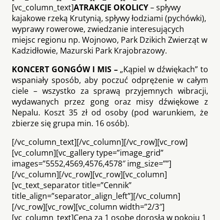
[vc_column_text]
ATRAKCJE OKOLICY
– spływy
kajakowe rzeką Krutynią, spływy łodziami (pychówki),
wyprawy rowerowe, zwiedzanie interesujących
miejsc regionu np. Wojnowo, Park Dzikich Zwierząt w
Kadzidłowie, Mazurski Park Krajobrazowy.
KONCERT GONGÓW I MIS –
„Kąpiel w dźwiękach” to
wspaniały sposób, aby poczuć odprężenie w całym
ciele – wszystko za sprawą przyjemnych wibracji,
wydawanych przez gong oraz misy dźwiękowe z
Nepalu. Koszt 35 zł od osoby (pod warunkiem, że
zbierze się grupa min. 16 osób).
[/vc_column_text][/vc_column][/vc_row][vc_row]
[vc_column][vc_gallery type=”image_grid”
images=”5552,4569,4576,4578″ img_size=””]
[/vc_column][/vc_row][vc_row][vc_column]
[vc_text_separator title=”Cennik”
title_align=”separator_align_left”][/vc_column]
[/vc_row][vc_row][vc_column width=”2/3″]
[vc_column_text]Cena za 1 osobę dorosłą w pokoju 1