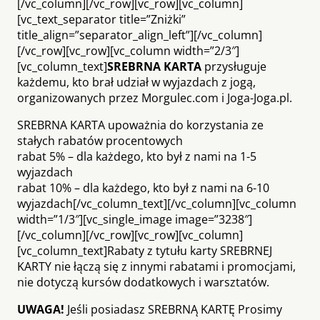
[/vc_column][/vc_row][vc_row][vc_column]
[vc_text_separator title=”Zniżki”
title_align=”separator_align_left”][/vc_column]
[/vc_row][vc_row][vc_column width=”2/3″]
[vc_column_text]
SREBRNA KARTA
przysługuje
każdemu, kto brał udział w wyjazdach z jogą,
organizowanych przez Morgulec.com i Joga-Joga.pl.
SREBRNA KARTA upoważnia do korzystania ze
stałych rabatów procentowych
rabat 5% – dla każdego, kto był z nami na 1-5
wyjazdach
rabat 10% – dla każdego, kto był z nami na 6-10
wyjazdach[/vc_column_text][/vc_column][vc_column
width=”1/3″][vc_single_image image=”3238″]
[/vc_column][/vc_row][vc_row][vc_column]
[vc_column_text]Rabaty z tytułu karty SREBRNEJ
KARTY nie łączą się z innymi rabatami i promocjami,
nie dotyczą kursów dodatkowych i warsztatów.
UWAGA!
Jeśli posiadasz SREBRNĄ KARTĘ Prosimy