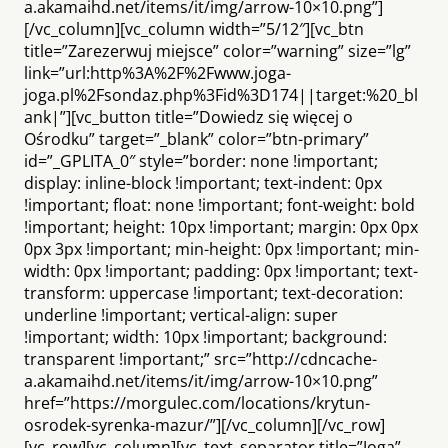
a.akamaihd.net/items/it/img/arrow-10×10.png”]
[/vc_column][vc_column width=”5/12″][vc_btn
title=”Zarezerwuj miejsce” color=”warning” size=”lg”
link=”url:http%3A%2F%2Fwww.joga-
joga.pl%2Fsondaz.php%3Fid%3D174||target:%20_bl
ank|”][vc_button title=”Dowiedz się więcej o
Ośrodku” target=”_blank” color=”btn-primary”
id=”_GPLITA_0″ style=”border: none !important;
display: inline-block !important; text-indent: 0px
!important; float: none !important; font-weight: bold
!important; height: 10px !important; margin: 0px 0px
0px 3px !important; min-height: 0px !important; min-
width: 0px !important; padding: 0px !important; text-
transform: uppercase !important; text-decoration:
underline !important; vertical-align: super
!important; width: 10px !important; background:
transparent !important;” src=”http://cdncache-
a.akamaihd.net/items/it/img/arrow-10×10.png”
href=”https://morgulec.com/locations/krytun-
osrodek-syrenka-mazur/”][/vc_column][/vc_row]
[vc_row][vc_column][vc_text_separator title=”Joga”