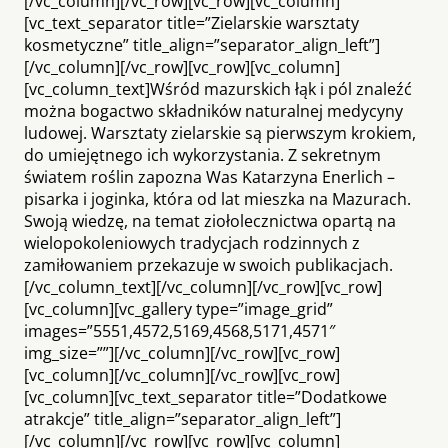
[/vc_column][/vc_row][vc_row][vc_column]
[vc_text_separator title=”Zielarskie warsztaty
kosmetyczne” title_align=”separator_align_left”]
[/vc_column][/vc_row][vc_row][vc_column]
[vc_column_text]Wśród mazurskich łąk i pól znaleźć
można bogactwo składników naturalnej medycyny
ludowej. Warsztaty zielarskie są pierwszym krokiem,
do umiejętnego ich wykorzystania. Z sekretnym
światem roślin zapozna Was Katarzyna Enerlich –
pisarka i joginka, która od lat mieszka na Mazurach.
Swoją wiedzę, na temat ziołolecznictwa opartą na
wielopokoleniowych tradycjach rodzinnych z
zamiłowaniem przekazuje w swoich publikacjach.
[/vc_column_text][/vc_column][/vc_row][vc_row]
[vc_column][vc_gallery type=”image_grid”
images=”5551,4572,5169,4568,5171,4571″
img_size=””][/vc_column][/vc_row][vc_row]
[vc_column][/vc_column][/vc_row][vc_row]
[vc_column][vc_text_separator title=”Dodatkowe
atrakcje” title_align=”separator_align_left”]
[/vc_column][/vc_row][vc_row][vc_column]