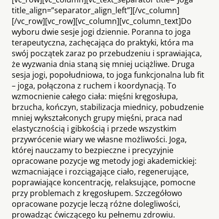
title_align=”separator_align_left”][/vc_column]
[/vc_row][vc_row][vc_column][vc_column_text]Do
wyboru dwie sesje jogi dziennie. Poranna to joga
terapeutyczna, zachęcająca do praktyki, która ma
swój początek zaraz po przebudzeniu i sprawiająca,
że wyzwania dnia staną się mniej uciążliwe. Druga
sesja jogi, popołudniowa, to joga funkcjonalna lub fit
– joga, połączona z ruchem i koordynacją. To
wzmocnienie całego ciała: mięśni kręgosłupa,
brzucha, kończyn, stabilizacja miednicy, pobudzenie
mniej wykształconych grupy mięśni, praca nad
elastycznością i gibkością i przede wszystkim
przywrócenie wiary we własne możliwości. Joga,
której nauczamy to bezpieczne i precyzyjnie
opracowane pozycje wg metody jogi akademickiej:
wzmacniające i rozciągające ciało, regenerujące,
poprawiające koncentrację, relaksujące, pomocne
przy problemach z kręgosłupem. Szczegółowo
opracowane pozycje leczą różne dolegliwości,
prowadząc ćwiczącego ku pełnemu zdrowiu.