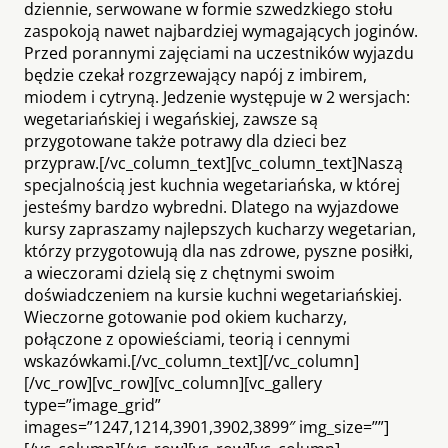
dziennie, serwowane w formie szwedzkiego stołu
zaspokoją nawet najbardziej wymagających joginów.
Przed porannymi zajęciami na uczestników wyjazdu
będzie czekał rozgrzewający napój z imbirem,
miodem i cytryną. Jedzenie występuje w 2 wersjach:
wegetariańskiej i wegańskiej, zawsze są
przygotowane także potrawy dla dzieci bez
przypraw.[/vc_column_text][vc_column_text]Naszą
specjalnością jest kuchnia wegetariańska, w której
jesteśmy bardzo wybredni. Dlatego na wyjazdowe
kursy zapraszamy najlepszych kucharzy wegetarian,
którzy przygotowują dla nas zdrowe, pyszne posiłki,
a wieczorami dzielą się z chętnymi swoim
doświadczeniem na kursie kuchni wegetariańskiej.
Wieczorne gotowanie pod okiem kucharzy,
połączone z opowieściami, teorią i cennymi
wskazówkami.[/vc_column_text][/vc_column]
[/vc_row][vc_row][vc_column][vc_gallery
type=”image_grid”
images=”1247,1214,3901,3902,3899″ img_size=””]