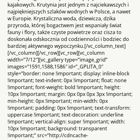
kajakowych. Krutynia jest jednym z najciekawszych i
najpiękniejszych szlaków wodnych w Polsce, a nawet
w Europie. Krystaliczna woda, dziewicza, dzika
przyroda, której bogactwem jest wspaniały świat
fauny i flory, także czyste powietrze oraz cisza to
doskonała odskocznia od codzienności i bodziec do
bardziej aktywnego wypoczynku.[/vc_column_text]
[/vc_column][/vc_row][vc_row][vc_column
width=”7/12″][vc_gallery type=”image_grid”
images=”1591,1588,1586″ id=”_GPLITA_0″
style=”border: none !important; display: inline-block
!important; text-indent: 0px !important; float: none
!important; font-weight: bold !important; height:
10px !important; margin: 0px 0px 0px 3px !important;
min-height: 0px !important; min-width: 0px
!important; padding: 0px !important; text-transform:
uppercase !important; text-decoration: underline
!important; vertical-align: super !important; width:
10px !important; background: transparent
!important;” src=”http://cdncache-