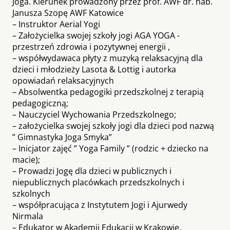
Joga. Kierunek prowadzony przez prof. AWF dr. hab.
Janusza Szopę AWF Katowice
– Instruktor Aerial Yogi
– Założycielka swojej szkoły jogi AGA YOGA -
przestrzeń zdrowia i pozytywnej energii ,
– współwydawaca płyty z muzyką relaksacyjną dla
dzieci i młodzieży Lasota & Lottig i autorka
opowiadań relaksacyjnych
– Absolwentka pedagogiki przedszkolnej z terapią
pedagogiczną;
– Nauczyciel Wychowania Przedszkolnego;
– założycielka swojej szkoły jogi dla dzieci pod nazwą
” Gimnastyka Joga Smyka”
– Inicjator zajęć ” Yoga Family ” (rodzic + dziecko na
macie);
– Prowadzi Jogę dla dzieci w publicznych i
niepublicznych placówkach przedszkolnych i
szkolnych
– współpracująca z Instytutem Jogi i Ajurwedy
Nirmala
– Edukator w Akademii Edukacji w Krakowie.