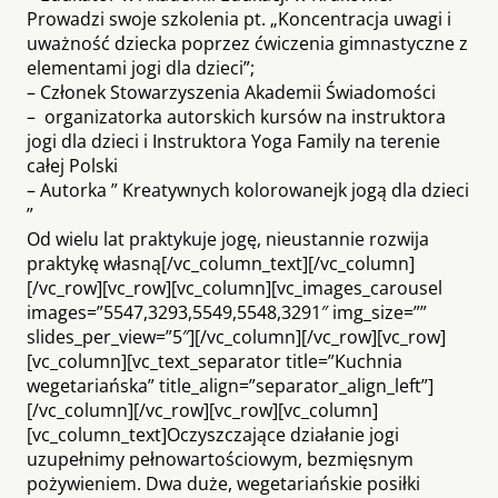
Prowadzi swoje szkolenia pt. „Koncentracja uwagi i
uważność dziecka poprzez ćwiczenia gimnastyczne z
elementami jogi dla dzieci”;
– Członek Stowarzyszenia Akademii Świadomości
– organizatorka autorskich kursów na instruktora
jogi dla dzieci i Instruktora Yoga Family na terenie
całej Polski
– Autorka ” Kreatywnych kolorowanejk jogą dla dzieci
”
Od wielu lat praktykuje jogę, nieustannie rozwija
praktykę własną[/vc_column_text][/vc_column]
[/vc_row][vc_row][vc_column][vc_images_carousel
images=”5547,3293,5549,5548,3291″ img_size=””
slides_per_view=”5″][/vc_column][/vc_row][vc_row]
[vc_column][vc_text_separator title=”Kuchnia
wegetariańska” title_align=”separator_align_left”]
[/vc_column][/vc_row][vc_row][vc_column]
[vc_column_text]Oczyszczające działanie jogi
uzupełnimy pełnowartościowym, bezmięsnym
pożywieniem. Dwa duże, wegetariańskie posiłki