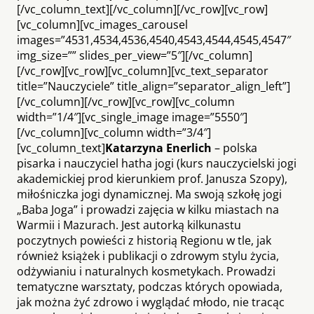
[/vc_column_text][/vc_column][/vc_row][vc_row]
[vc_column][vc_images_carousel
images=”4531,4534,4536,4540,4543,4544,4545,4547″
img_size=”” slides_per_view=”5″][/vc_column]
[/vc_row][vc_row][vc_column][vc_text_separator
title=”Nauczyciele” title_align=”separator_align_left”]
[/vc_column][/vc_row][vc_row][vc_column
width=”1/4″][vc_single_image image=”5550″]
[/vc_column][vc_column width=”3/4″]
[vc_column_text]
Katarzyna Enerlich
– polska
pisarka i nauczyciel hatha jogi (kurs nauczycielski jogi
akademickiej prod kierunkiem prof. Janusza Szopy),
miłośniczka jogi dynamicznej. Ma swoją szkołę jogi
„Baba Joga” i prowadzi zajęcia w kilku miastach na
Warmii i Mazurach. Jest autorką kilkunastu
poczytnych powieści z historią Regionu w tle, jak
również książek i publikacji o zdrowym stylu życia,
odżywianiu i naturalnych kosmetykach. Prowadzi
tematyczne warsztaty, podczas których opowiada,
jak można żyć zdrowo i wyglądać młodo, nie tracąc