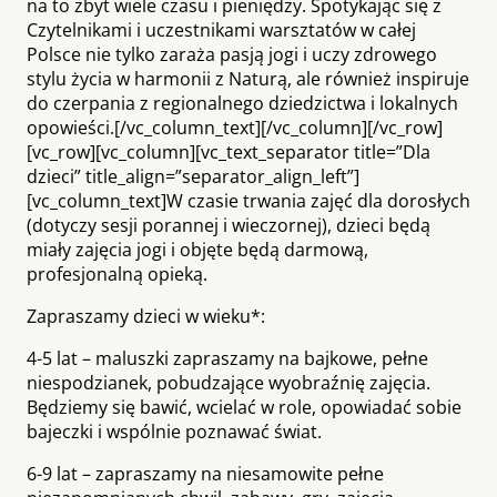
na to zbyt wiele czasu i pieniędzy. Spotykając się z
Czytelnikami i uczestnikami warsztatów w całej
Polsce nie tylko zaraża pasją jogi i uczy zdrowego
stylu życia w harmonii z Naturą, ale również inspiruje
do czerpania z regionalnego dziedzictwa i lokalnych
opowieści.[/vc_column_text][/vc_column][/vc_row]
[vc_row][vc_column][vc_text_separator title=”Dla
dzieci” title_align=”separator_align_left”]
[vc_column_text]W czasie trwania zajęć dla dorosłych
(dotyczy sesji porannej i wieczornej), dzieci będą
miały zajęcia jogi i objęte będą darmową,
profesjonalną opieką.
Zapraszamy dzieci w wieku*:
4-5 lat – maluszki zapraszamy na bajkowe, pełne
niespodzianek, pobudzające wyobraźnię zajęcia.
Będziemy się bawić, wcielać w role, opowiadać sobie
bajeczki i wspólnie poznawać świat.
6-9 lat – zapraszamy na niesamowite pełne