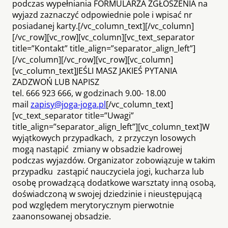
podczas wypełniania FORMULARZA ZGŁOSZENIA na
wyjazd zaznaczyć odpowiednie pole i wpisać nr
posiadanej karty.[/vc_column_text][/vc_column]
[/vc_row][vc_row][vc_column][vc_text_separator
title=”Kontakt” title_align=”separator_align_left”]
[/vc_column][/vc_row][vc_row][vc_column]
[vc_column_text]JEŚLI MASZ JAKIEŚ PYTANIA
ZADZWOŃ LUB NAPISZ
tel. 666 923 666, w godzinach 9.00- 18.00
mail
zapisy@joga-joga.pl
[/vc_column_text]
[vc_text_separator title=”Uwagi”
title_align=”separator_align_left”][vc_column_text]W
wyjątkowych przypadkach, z przyczyn losowych
mogą nastąpić zmiany w obsadzie kadrowej
podczas wyjazdów. Organizator zobowiązuje w takim
przypadku zastąpić nauczyciela jogi, kucharza lub
osobę prowadzącą dodatkowe warsztaty inną osobą,
doświadczoną w swojej dziedzinie i nieustępującą
pod względem merytorycznym pierwotnie
zaanonsowanej obsadzie.