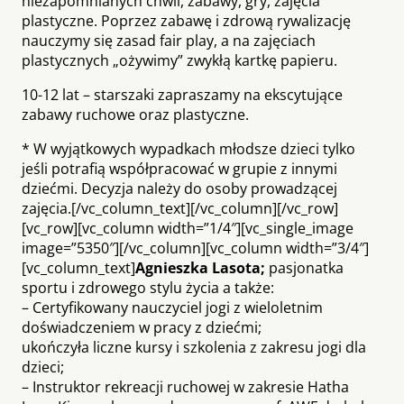
niezapomnianych chwil, zabawy, gry, zajęcia
plastyczne. Poprzez zabawę i zdrową rywalizację
nauczymy się zasad fair play, a na zajęciach
plastycznych „ożywimy” zwykłą kartkę papieru.
10-12 lat – starszaki zapraszamy na ekscytujące
zabawy ruchowe oraz plastyczne.
* W wyjątkowych wypadkach młodsze dzieci tylko
jeśli potrafią współpracować w grupie z innymi
dziećmi. Decyzja należy do osoby prowadzącej
zajęcia.[/vc_column_text][/vc_column][/vc_row]
[vc_row][vc_column width=”1/4″][vc_single_image
image=”5350″][/vc_column][vc_column width=”3/4″]
[vc_column_text]
Agnieszka Lasota;
pasjonatka
sportu i zdrowego stylu życia a także:
– Certyfikowany nauczyciel jogi z wieloletnim
doświadczeniem w pracy z dziećmi;
ukończyła liczne kursy i szkolenia z zakresu jogi dla
dzieci;
– Instruktor rekreacji ruchowej w zakresie Hatha