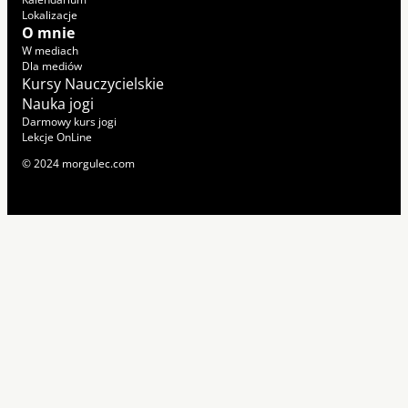
Lokalizacje
O mnie
W mediach
Dla mediów
Kursy Nauczycielskie
Nauka jogi
Darmowy kurs jogi
Lekcje OnLine
© 2024 morgulec.com