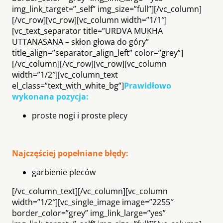
img_link_target=”_self” img_size=”full”][/vc_column]
[/vc_row][vc_row][vc_column width=”1/1″]
[vc_text_separator title=”URDVA MUKHA
UTTANASANA – skłon głowa do góry”
title_align=”separator_align_left” color=”grey”]
[/vc_column][/vc_row][vc_row][vc_column
width=”1/2″][vc_column_text
el_class=”text_with_white_bg”]
Prawidłowo
wykonana pozycja:
proste nogi i proste plecy
Najczęściej popełniane błędy:
garbienie pleców
[/vc_column_text][/vc_column][vc_column
width=”1/2″][vc_single_image image=”2255″
border_color=”grey” img_link_large=”yes”