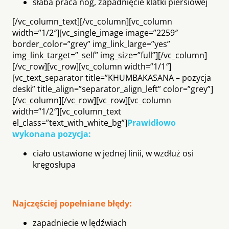
słaba praca nóg, zapadnięcie klatki piersiowej
[/vc_column_text][/vc_column][vc_column
width=”1/2″][vc_single_image image=”2259″
border_color=”grey” img_link_large=”yes”
img_link_target=”_self” img_size=”full”][/vc_column]
[/vc_row][vc_row][vc_column width=”1/1″]
[vc_text_separator title=”KHUMBAKASANA – pozycja
deski” title_align=”separator_align_left” color=”grey”]
[/vc_column][/vc_row][vc_row][vc_column
width=”1/2″][vc_column_text
el_class=”text_with_white_bg”]
Prawidłowo
wykonana pozycja:
ciało ustawione w jednej linii, w wzdłuż osi
kręgosłupa
Najczęściej popełniane błędy:
zapadniecie w lędźwiach