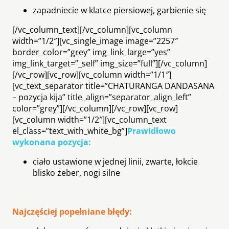
zapadniecie w klatce piersiowej, garbienie się
[/vc_column_text][/vc_column][vc_column
width=”1/2″][vc_single_image image=”2257″
border_color=”grey” img_link_large=”yes”
img_link_target=”_self” img_size=”full”][/vc_column]
[/vc_row][vc_row][vc_column width=”1/1″]
[vc_text_separator title=”CHATURANGA DANDASANA
– pozycja kija” title_align=”separator_align_left”
color=”grey”][/vc_column][/vc_row][vc_row]
[vc_column width=”1/2″][vc_column_text
el_class=”text_with_white_bg”]
Prawidłowo
wykonana pozycja:
ciało ustawione w jednej linii, zwarte, łokcie
blisko żeber, nogi silne
Najczęściej popełniane błędy: