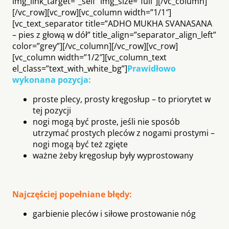
img_link_target=”_self” img_size=”full”][/vc_column]
[/vc_row][vc_row][vc_column width=”1/1″]
[vc_text_separator title=”ADHO MUKHA SVANASANA
– pies z głową w dół” title_align=”separator_align_left”
color=”grey”][/vc_column][/vc_row][vc_row]
[vc_column width=”1/2″][vc_column_text
el_class=”text_with_white_bg”]
Prawidłowo
wykonana pozycja:
proste plecy, prosty kręgosłup – to priorytet w
tej pozycji
nogi mogą być proste, jeśli nie sposób
utrzymać prostych pleców z nogami prostymi –
nogi mogą być też zgięte
ważne żeby kręgosłup były wyprostowany
Najczęściej popełniane błędy:
garbienie pleców i siłowe prostowanie nóg