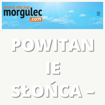
POWITAN
IE
SŁOŃCA –