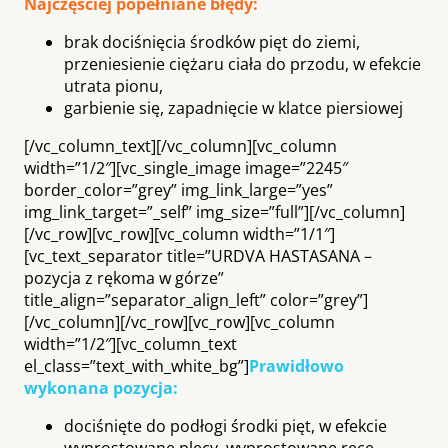
Najczęściej popełniane błędy:
brak dociśnięcia środków pięt do ziemi,
przeniesienie ciężaru ciała do przodu, w efekcie
utrata pionu,
garbienie się, zapadnięcie w klatce piersiowej
[/vc_column_text][/vc_column][vc_column
width=”1/2″][vc_single_image image=”2245″
border_color=”grey” img_link_large=”yes”
img_link_target=”_self” img_size=”full”][/vc_column]
[/vc_row][vc_row][vc_column width=”1/1″]
[vc_text_separator title=”URDVA HASTASANA –
pozycja z rękoma w górze”
title_align=”separator_align_left” color=”grey”]
[/vc_column][/vc_row][vc_row][vc_column
width=”1/2″][vc_column_text
el_class=”text_with_white_bg”]
Prawidłowo
wykonana pozycja:
dociśnięte do podłogi środki pięt, w efekcie
wyprostowane plecy, wyprostowane ręce