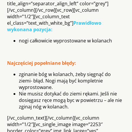
title_align=”separator_align_left” color=”grey”]
[/vc_column][/vc_row][vc_row][vc_column
width=”1/2″][vc_column_text
el_class=”text_with_white_bg”]
Prawidłowo
wykonana pozycja:
nogi całkowicie wyprostowane w kolanach
Najczęściej popełniane błędy:
zginanie bóg w kolanach, żeby sięgnąć do
ziemi- błąd. Nogi mają być kompletnie
wyprostowane.
Nie musisz dotykać do ziemi rękami. Jeśli nie
dosięgasz ręce mogą byc w powietrzu – ale nie
zginaj nóg w kolanach.
[/vc_column_text][/vc_column][vc_column
width=”1/2″][vc_single_image image=”2253″
border_color=”grey” img_link_large=”yes”