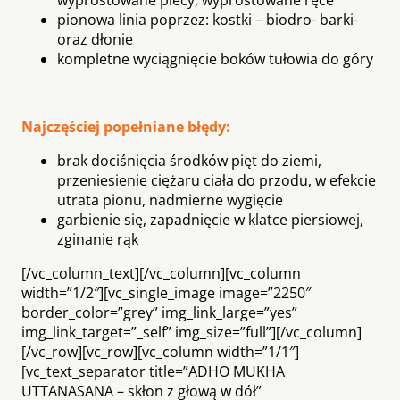
pionowa linia poprzez: kostki – biodro- barki-
oraz dłonie
kompletne wyciągnięcie boków tułowia do góry
Najczęściej popełniane błędy:
brak dociśnięcia środków pięt do ziemi,
przeniesienie ciężaru ciała do przodu, w efekcie
utrata pionu, nadmierne wygięcie
garbienie się, zapadnięcie w klatce piersiowej,
zginanie rąk
[/vc_column_text][/vc_column][vc_column
width=”1/2″][vc_single_image image=”2250″
border_color=”grey” img_link_large=”yes”
img_link_target=”_self” img_size=”full”][/vc_column]
[/vc_row][vc_row][vc_column width=”1/1″]
[vc_text_separator title=”ADHO MUKHA
UTTANASANA – skłon z głową w dół”