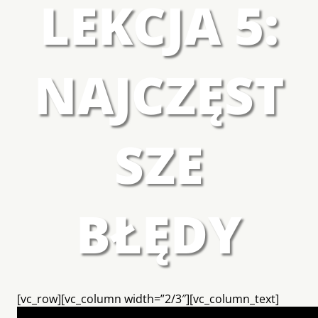
LEKCJA 5:
NAJCZĘST
SZE
BŁĘDY
[vc_row][vc_column width=”2/3″][vc_column_text]