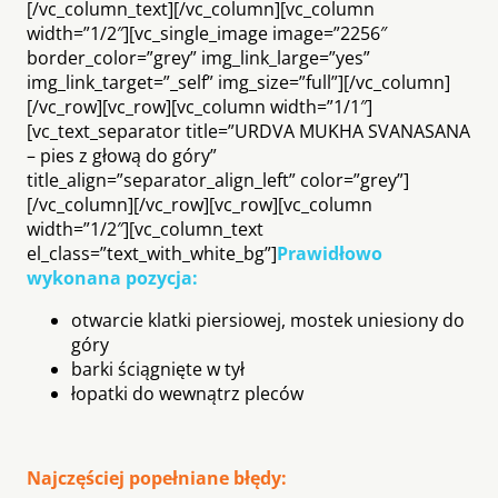
[/vc_column_text][/vc_column][vc_column
width=”1/2″][vc_single_image image=”2256″
border_color=”grey” img_link_large=”yes”
img_link_target=”_self” img_size=”full”][/vc_column]
[/vc_row][vc_row][vc_column width=”1/1″]
[vc_text_separator title=”URDVA MUKHA SVANASANA
– pies z głową do góry”
title_align=”separator_align_left” color=”grey”]
[/vc_column][/vc_row][vc_row][vc_column
width=”1/2″][vc_column_text
el_class=”text_with_white_bg”]
Prawidłowo
wykonana pozycja:
otwarcie klatki piersiowej, mostek uniesiony do
góry
barki ściągnięte w tył
łopatki do wewnątrz pleców
Najczęściej popełniane błędy: