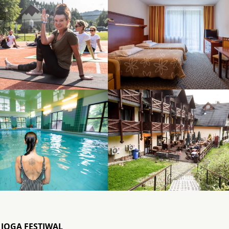
JOGA FESTIWAL