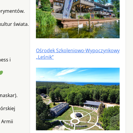
perymentów.
ultur świata.
Ośrodek Szkoleniowo-Wypoczynkowy
„Leśnik”
ess i
maskar).
.
órskiej
 Armii