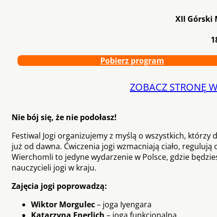
XII Górski
1
Pobierz program
ZOBACZ STRONĘ WY
Nie bój się, że nie podołasz!
Festiwal Jogi organizujemy z myślą o wszystkich, którzy 
już od dawna. Ćwiczenia jogi wzmacniają ciało, regulują 
Wierchomli to jedyne wydarzenie w Polsce, gdzie będzie
nauczycieli jogi w kraju.
Zajęcia jogi poprowadzą:
Wiktor Morgulec
– joga Iyengara
Katarzyna Enerlich
– joga funkcjonalna