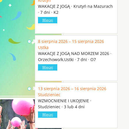
Krutyń
WAKACJE Z JOGĄ · Krutyń na Mazurach
· 7 dni · K2
Więcej
8 sierpnia 2026 – 15 sierpnia 2026
Ustka
WAKACJE Z JOGĄ NAD MORZEM 2026 ·
Orzechowo/k.Ustki · 7 dni · O7
Więcej
13 sierpnia 2026 – 16 sierpnia 2026
Studzieniec
WZMOCNIENIE I UKOJENIE ·
Studzieniec · 3 lub 4 dni
Więcej