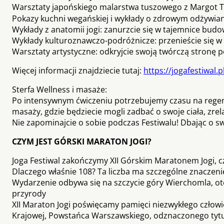
Warsztaty japońskiego malarstwa tuszowego z Margot T
Pokazy kuchni wegańskiej i wykłady o zdrowym odżywianiu
Wykłady z anatomii jogi: zanurzcie się w tajemnice budowy
Wykłady kulturoznawczo-podróżnicze: przenieście się w 
Warsztaty artystyczne: odkryjcie swoją twórczą stronę 
Więcej informacji znajdziecie tutaj:
https://jogafestiwal.p
Sterfa Wellness i masaże:
Po intensywnym ćwiczeniu potrzebujemy czasu na regenera
masaży, gdzie będziecie mogli zadbać o swoje ciała, zrel
Nie zapominajcie o sobie podczas Festiwalu! Dbając o s
CZYM JEST GÓRSKI MARATON JOGI?
Joga Festiwal zakończymy XII Górskim Maratonem Jogi, 
Dlaczego właśnie 108? Ta liczba ma szczególne znaczen
Wydarzenie odbywa się na szczycie góry Wierchomla, o
przyrody
XII Maraton Jogi poświęcamy pamięci niezwykłego człowi
Krajowej, Powstańca Warszawskiego, odznaczonego ty