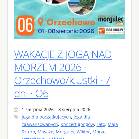
WAKACJE Z JOGĄ NAD
MORZEM 2026 ·
Orzechowo/k.Ustki · 7
dni · O6
1 sierpnia 2026 – 8 sierpnia 2026
Joga dla początkujących
,
Joga dla
zaawansowanych
,
Koncert gongów
,
Lato
,
Maja
Szturo
,
Masaże
,
Morgulec Wiktor
,
Morze
,