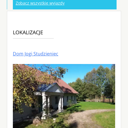
Zobacz wszystkie wyjazdy
LOKALIZACJE
Dom Jogi Studzieniec