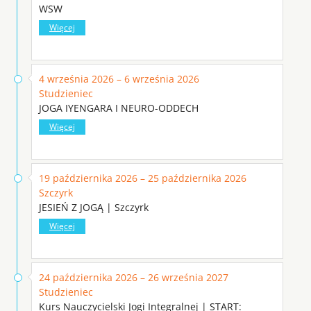
WSW
Więcej
4 września 2026 – 6 września 2026
Studzieniec
JOGA IYENGARA I NEURO-ODDECH
Więcej
19 października 2026 – 25 października 2026
Szczyrk
JESIEŃ Z JOGĄ | Szczyrk
Więcej
24 października 2026 – 26 września 2027
Studzieniec
Kurs Nauczycielski Jogi Integralnej | START: