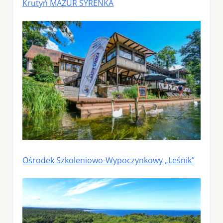
Krutyń MAZUR SYRENKA
Ośrodek Szkoleniowo-Wypoczynkowy „Leśnik”