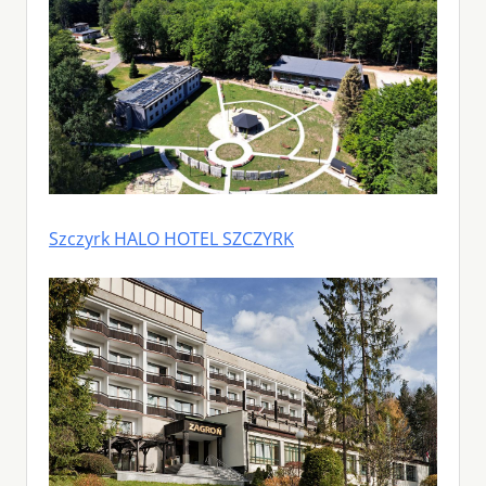
Szczyrk HALO HOTEL SZCZYRK