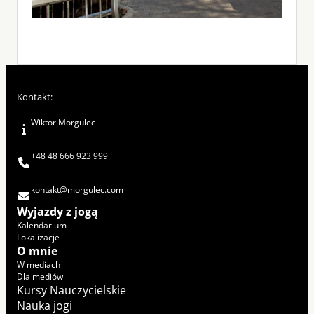
Kontakt:
Wiktor Morgulec
+48 48 666 923 999
kontakt@morgulec.com
Wyjazdy z jogą
Kalendarium
Lokalizacje
O mnie
W mediach
Dla mediów
Kursy Nauczycielskie
Nauka jogi